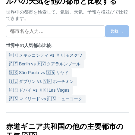
ルバの天気を他の都市と比較する
から10月にかけてで、特に7月と8月はスコールが頻発
し、月間降水量は300ミリを超えることも珍しくな
世界中の都市を検索して、気温、天気、予報を横並びで比較
い。一方、11月から4月の乾期は比較的雨が少なく、晴
できます。
れ間が広がる。年間を通して気温は25～30度で安定し
ており、季節変化は乏しい。湿度は常に高いため、速
比較 →
乾性のある薄手の綿素材や通気性の良い服装が適して
世界中の人気都市比較:
いる。防水性のある軽量レインジャケットや虫除けス
プレーも必需品だ。
🇲🇽 メキシコシティ vs 🇷🇺 モスクワ
旅行に適した時期は、降水量が少ない乾期の11月から2
🇩🇪 Berlin vs 🇲🇾 クアラルンプール
月。特に12月と1月は湿度がやや下がり、過ごしやす
🇧🇷 São Paulo vs 🇸🇦 リヤド
い。ただし、ビオコ島はギニア湾に位置するため、雨
🇮🇪 ダブリン vs 🇻🇳 ホーチミン
季には激しい雷雨や突風に見舞われることがある。ハ
🇦🇪 ドバイ vs 🇺🇸 Las Vegas
リケーンの直撃は稀だが、大西洋からの湿ったモンス
🇪🇸 マドリード vs 🇺🇸 ニューヨーク
ーンが停滞し、長時間にわたる強雨をもたらすこと
も。また、乾期になるとハルマッタンと呼ばれるサハ
ラ砂漠からの乾燥した風が稀に吹き、視界がかすむこ
とがある。気候は「常夏」だが、雨の降り方にメリハ
赤道ギニア共和国の他の主要都市の
リがある街だ。