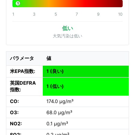
1
1
3
5
7
9
10
低い
大気汚染は低い
パラメータ
値
米EPA指数:
1 (良い)
英国DEFRA
1 (低い)
指数:
CO:
174.0 µg/m³
O3:
68.0 µg/m³
NO2:
0.1 µg/m³
SO2:
0.2 µg/m³