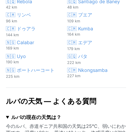
🇬🇶 Rebola
🇬🇶 Santiago de Baney
42 km
48 km
🇨🇲 リンベ
🇨🇲 ブエア
96 km
109 km
🇨🇲 ドゥアラ
🇨🇲 Kumba
164 km
144 km
🇳🇬 Calabar
🇨🇲 エデア
169 km
179 km
🇳🇬 Uyo
🇬🇶 バタ
190 km
222 km
🇳🇬 ポートハーコート
🇨🇲 Nkongsamba
227 km
225 km
ルバの天気 — よくある質問
ルバの現在の天気は？
今のルバ、赤道ギニア共和国の天気は25°C、弱いにわか