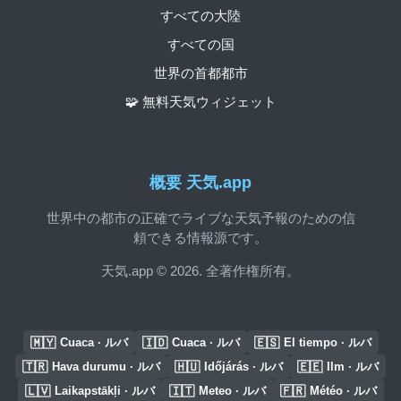
すべての大陸
すべての国
世界の首都都市
🧩 無料天気ウィジェット
概要 天気.app
世界中の都市の正確でライブな天気予報のための信
頼できる情報源です。
天気.app © 2026. 全著作権所有。
🇲🇾
🇮🇩
🇪🇸
Cuaca · ルバ
Cuaca · ルバ
El tiempo · ルバ
🇹🇷
🇭🇺
🇪🇪
Hava durumu · ルバ
Időjárás · ルバ
Ilm · ルバ
🇱🇻
🇮🇹
🇫🇷
Laikapstākļi · ルバ
Meteo · ルバ
Météo · ルバ