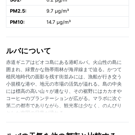
PM2.5:
9.7 µg/m³
PM10:
14.7 µg/m³
ルバについて
赤道ギニアはビオコ島にある港町ルバ。火山性の島に
囲まれ、緑豊かな熱帯雨林が海岸線まで迫る。かつて
植民地時代の面影を残す街並みには、漁船が行き交う
小規模な港や、地元の市場の活気が溢れる。島の中央
には標高の高い山々が連なり、その裾野にはカカオや
コーヒーのプランテーションが広がる。マラボに次ぐ
第二の都市でありながら、観光客は少なく、のんびり
とした南国の日常が流れる。
ケッペンの気候区分では熱帯モンスーン気候（Am）に
属し、強い日差しと高い湿度が一年中続く。雨期は5月