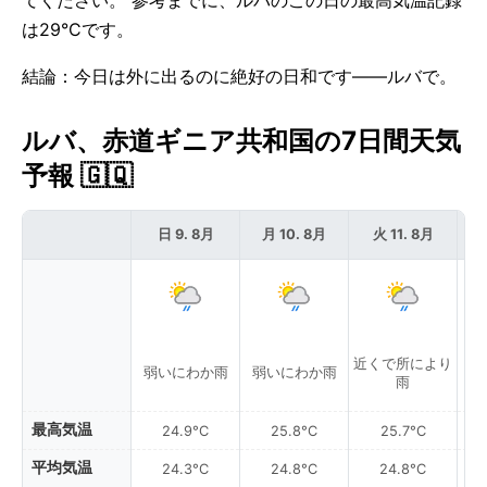
てください。 参考までに、ルバのこの日の最高気温記録
は29°Cです。
結論：今日は外に出るのに絶好の日和です——ルバで。
ルバ、赤道ギニア共和国の7日間天気
予報 🇬🇶
日 9. 8月
月 10. 8月
火 11. 8月
近くで所により
弱いにわか雨
弱いにわか雨
弱
雨
最高気温
24.9°C
25.8°C
25.7°C
平均気温
24.3°C
24.8°C
24.8°C