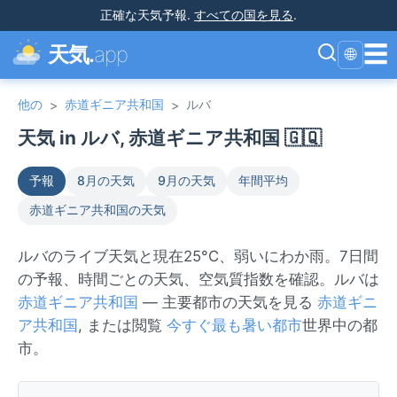
正確な天気予報
.
すべての国を見る
.
☰
天気.
app
🌐
他の
赤道ギニア共和国
ルバ
>
>
天気 in ルバ, 赤道ギニア共和国 🇬🇶
予報
8月の天気
9月の天気
年間平均
赤道ギニア共和国の天気
ルバのライブ天気と現在25°C、弱いにわか雨。7日間
の予報、時間ごとの天気、空気質指数を確認。ルバは
赤道ギニア共和国
— 主要都市の天気を見る
赤道ギニ
ア共和国
, または閲覧
今すぐ最も暑い都市
世界中の都
市。