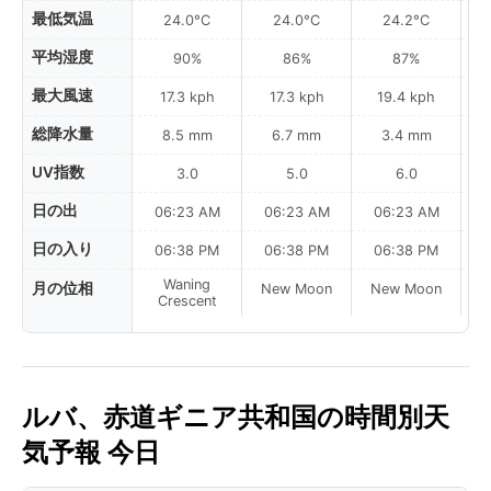
最低気温
24.0°C
24.0°C
24.2°C
平均湿度
90%
86%
87%
最大風速
17.3 kph
17.3 kph
19.4 kph
総降水量
8.5 mm
6.7 mm
3.4 mm
UV指数
3.0
5.0
6.0
日の出
06:23 AM
06:23 AM
06:23 AM
0
日の入り
06:38 PM
06:38 PM
06:38 PM
Waning
月の位相
New Moon
New Moon
N
Crescent
ルバ、赤道ギニア共和国の時間別天
気予報 今日