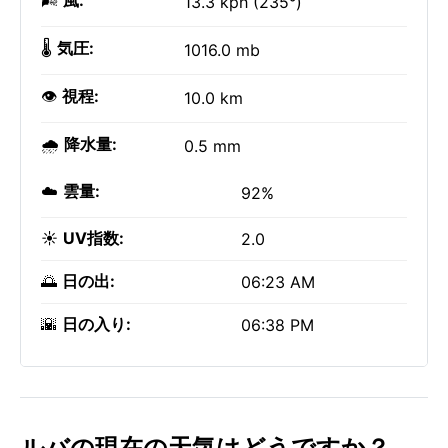
🌬️
風:
13.3 kph (235°)
🌡️
気圧:
1016.0 mb
👁️
視程:
10.0 km
🌧️
降水量:
0.5 mm
☁️
雲量:
92%
☀️
UV指数:
2.0
🌅
日の出:
06:23 AM
🌇
日の入り:
06:38 PM
ルバの現在の天気はどうですか？