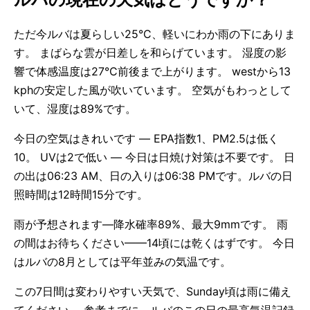
ただ今ルバは夏らしい25°C、軽いにわか雨の下にありま
す。 まばらな雲が日差しを和らげています。 湿度の影
響で体感温度は27°C前後まで上がります。 westから13
kphの安定した風が吹いています。 空気がもわっとして
いて、湿度は89%です。
今日の空気はきれいです — EPA指数1、PM2.5は低く
10。 UVは2で低い — 今日は日焼け対策は不要です。 日
の出は06:23 AM、日の入りは06:38 PMです。ルバの日
照時間は12時間15分です。
雨が予想されます—降水確率89%、最大9mmです。 雨
の間はお待ちください——14頃には乾くはずです。 今日
はルバの8月としては平年並みの気温です。
この7日間は変わりやすい天気で、Sunday頃は雨に備え