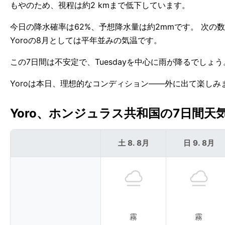
もやのため、視程は約2 kmまで低下しています。
今日の降水確率は62%、予想降水量は約2mmです。 次の
Yoroの8月としては平年並みの気温です。
この7日間は不安定で、Tuesdayを中心に雨が降るでしょう
Yoroは本日、理想的なコンディション——外に出て楽しみ
Yoro、ホンジュラス共和国の7日間天気予
土 8. 8月
日 9. 8月
霧
霧