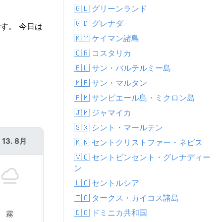
🇬🇱 グリーンランド
🇬🇩 グレナダ
す。 今日は
🇰🇾 ケイマン諸島
🇨🇷 コスタリカ
🇧🇱 サン・バルテルミー島
🇲🇫 サン・マルタン
🇵🇲 サンピエール島・ミクロン島
🇯🇲 ジャマイカ
🇸🇽 シント・マールテン
 13. 8月
金 14. 8月
🇰🇳 セントクリストファー・ネビス
🇻🇨 セントビンセント・グレナディー
ン
🇱🇨 セントルシア
🇹🇨 タークス・カイコス諸島
🇩🇴 ドミニカ共和国
霧
霧