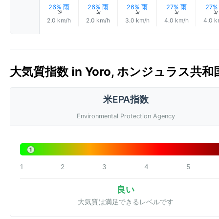
26% 雨
26% 雨
26% 雨
27% 雨
27%
↑
↑
↑
↑
2.0 km/h
2.0 km/h
3.0 km/h
4.0 km/h
4.0 k
大気質指数 in Yoro, ホンジュラス共和国 
米EPA指数
Environmental Protection Agency
1
1
2
3
4
5
良い
大気質は満足できるレベルです