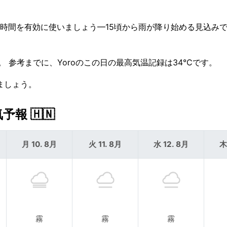
数時間を有効に使いましょう—15頃から雨が降り始める見込みで
。 参考までに、Yoroのこの日の最高気温記録は34°Cです。
ましょう。
報 🇭🇳
月 10. 8月
火 11. 8月
水 12. 8月
木
霧
霧
霧