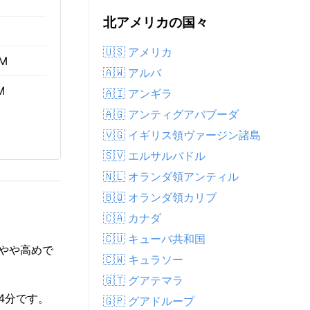
北アメリカの国々
🇺🇸 アメリカ
AM
🇦🇼 アルバ
M
🇦🇮 アンギラ
🇦🇬 アンティグアバブーダ
🇻🇬 イギリス領ヴァージン諸島
🇸🇻 エルサルバドル
🇳🇱 オランダ領アンティル
🇧🇶 オランダ領カリブ
🇨🇦 カナダ
🇨🇺 キューバ共和国
とやや高めで
🇨🇼 キュラソー
🇬🇹 グアテマラ
44分です。
🇬🇵 グアドループ