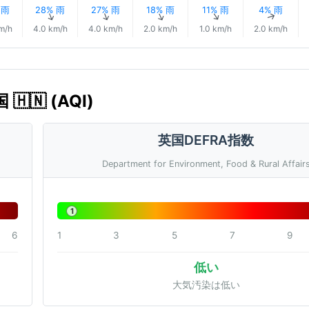
 雨
28% 雨
27% 雨
18% 雨
11% 雨
4% 雨
↑
↑
↑
↑
↑
↑
m/h
4.0 km/h
4.0 km/h
2.0 km/h
1.0 km/h
2.0 km/h
🇳 (AQI)
英国DEFRA指数
Department for Environment, Food & Rural Affair
1
6
1
3
5
7
9
低い
大気汚染は低い