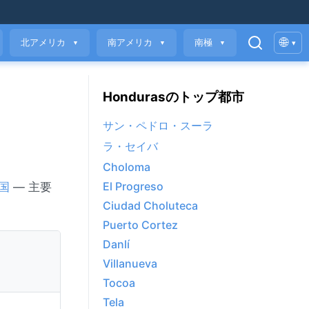
🌐
北アメリカ
南アメリカ
南極
▾
▼
▼
▼
Hondurasのトップ都市
サン・ペドロ・スーラ
ラ・セイバ
Choloma
El Progreso
国
— 主要
Ciudad Choluteca
Puerto Cortez
Danlí
Villanueva
Tocoa
Tela