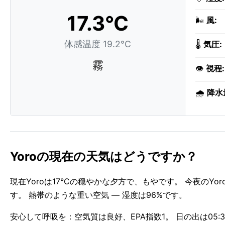
17.3°C
🌬️
風:
体感温度 19.2°C
🌡️
気圧:
霧
👁️
視程:
🌧️
降水
Yoroの現在の天気はどうですか？
現在Yoroは17°Cの穏やかな夕方で、もやです。 今夜のY
す。 熱帯のような重い空気 — 湿度は96%です。
安心して呼吸を：空気質は良好、EPA指数1。 日の出は05:32