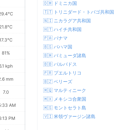
🇩🇲 ドミニカ国
🇹🇹 トリニダード・トバゴ共和国
29.4°C
29.5°C
🇳🇮 ニカラグア共和国
21.8°C
21.5°C
🇭🇹 ハイチ共和国
🇵🇦 パナマ
17.3°C
17.5°C
🇧🇸 バハマ国
81%
82%
🇧🇲 バミューダ諸島
🇧🇧 バルバドス
6.1 kph
5.0 kph
🇵🇷 プエルトリコ
2.6 mm
2.9 mm
🇧🇿 ベリーズ
🇲🇶 マルティニーク
7.0
7.0
🇲🇽 メキシコ合衆国
5:33 AM
05:33 AM
🇲🇸 モントセラト島
🇻🇮 米領ヴァージン諸島
6:13 PM
06:12 PM
Waxing