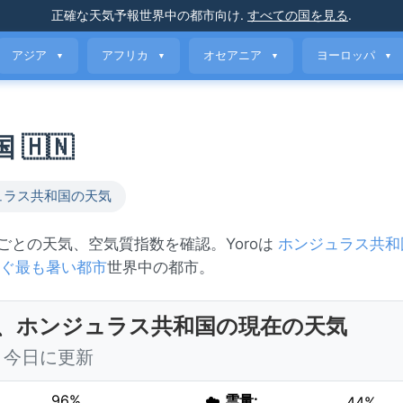
正確な天気予報
世界中の都市向け
.
すべての国を見る
.
アジア
アフリカ
オセアニア
ヨーロッパ
▼
▼
▼
▼
 🇭🇳
ュラス共和国の天気
間ごとの天気、空気質指数を確認。Yoroは
ホンジュラス共和
ぐ最も暑い都市
世界中の都市。
ro、ホンジュラス共和国の現在の天気
00 今日に更新
96%
☁️
雲量:
44%