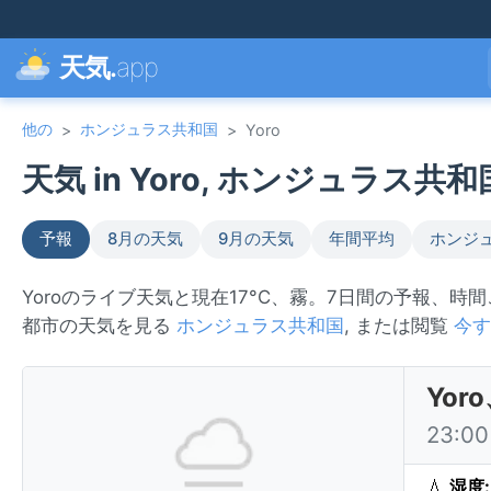
天気.
app
他の
ホンジュラス共和国
>
>
Yoro
天気 in Yoro, ホンジュラス共和国
予報
8月の天気
9月の天気
年間平均
ホンジ
Yoroのライブ天気と現在17°C、霧。7日間の予報、時
都市の天気を見る
ホンジュラス共和国
, または閲覧
今す
Yo
23:
💧
湿度: