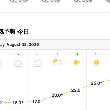
New Moon
New Moon
New Moon
N
気予報 今日
ay, August 08, 2026
5
6
7
8
9
25.0°
22.0°
20.0°
17.0°
0°
16.0°