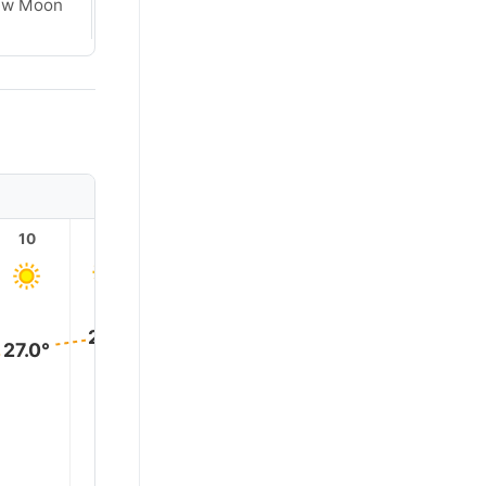
ew Moon
Crescent
10
11
12
13
14
15
30.0°
29.0°
28.0°
27.0°
27.0°
25.0°