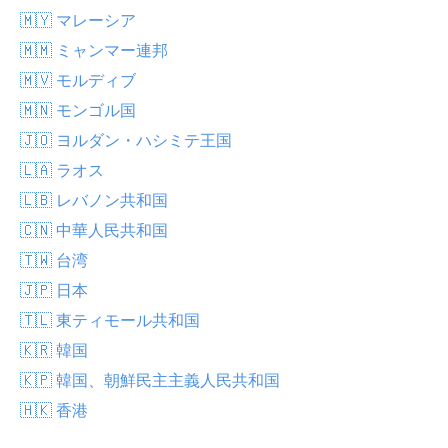
🇲🇾 マレーシア
🇲🇲 ミャンマー連邦
🇲🇻 モルディブ
🇲🇳 モンゴル国
🇯🇴 ヨルダン・ハシミテ王国
🇱🇦 ラオス
🇱🇧 レバノン共和国
🇨🇳 中華人民共和国
🇹🇼 台湾
🇯🇵 日本
🇹🇱 東ティモール共和国
🇰🇷 韓国
🇰🇵 韓国、朝鮮民主主義人民共和国
🇭🇰 香港