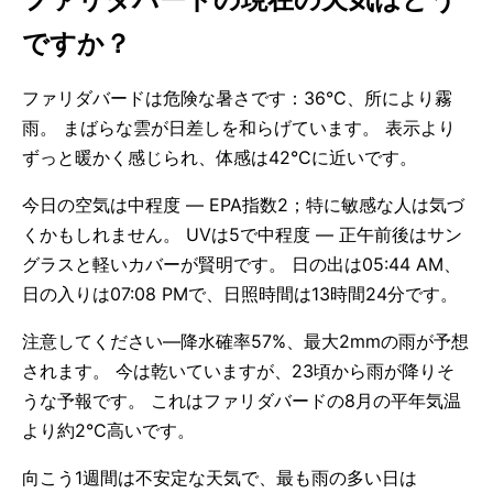
ですか？
ファリダバードは危険な暑さです：36°C、所により霧
雨。 まばらな雲が日差しを和らげています。 表示より
ずっと暖かく感じられ、体感は42°Cに近いです。
今日の空気は中程度 — EPA指数2；特に敏感な人は気づ
くかもしれません。 UVは5で中程度 — 正午前後はサン
グラスと軽いカバーが賢明です。 日の出は05:44 AM、
日の入りは07:08 PMで、日照時間は13時間24分です。
注意してください—降水確率57%、最大2mmの雨が予想
されます。 今は乾いていますが、23頃から雨が降りそ
うな予報です。 これはファリダバードの8月の平年気温
より約2°C高いです。
向こう1週間は不安定な天気で、最も雨の多い日は