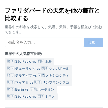
気候区分はBSh、つまりホット・セミアリッド（高温
ファリダバードの天気を他の都市と
の半乾燥気候）。夏は四月から六月にかけて気温が四
比較する
十度を超える日が続き、強烈な日差しと乾燥した風が
特徴。冬は十二月から二月で、最低気温は七度前後ま
世界中の都市を検索して、気温、天気、予報を横並びで比較
で下がるが、日中は二十度を超えることが多い。雨季
できます。
は六月下旬から九月までで、モンスーンがもたらす激
しいスコールが湿度を一時的に急上昇させる。年間降
比較 →
水量は約七百ミリ程度で、雨が降らない時期は空気が
からっとしている。旅行するなら、夏は通気性の良い
世界中の人気都市比較:
綿の服と日よけ帽子、冬は薄手のジャケットやカーデ
🇧🇷 São Paulo vs 🇨🇳 上海
ィガン、雨季には折りたたみ傘が欠かせない。
🇨🇭 チューリッヒ vs 🇸🇬 シンガポール
最も快適に過ごせるのは、十月から三月の乾季。気温
🇮🇱 テルアビブ vs 🇲🇽 メキシコシティ
は穏やかで、湿度も低く、観光には理想的だ。ただ
🇺🇸 マイアミ vs 🇺🇸 サンフランシスコ
し、冬の早朝には濃い霧が発生することがあり、特に
デリー方面への移動時には視界不良に注意が必要。一
🇩🇪 Berlin vs 🇻🇳 ホーチミン
方、夏には時に「ルー」と呼ばれる熱波が数日続き、
🇧🇷 São Paulo vs 🇮🇹 ミラノ
外出は避けたほうが賢明。モンスーンが遅れる年には
乾燥が深刻化することもあるが、雨が降れば街の埃が