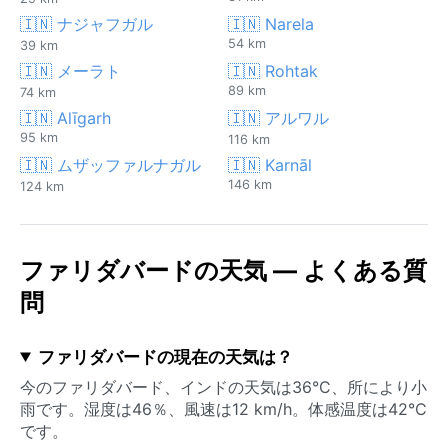
🇮🇳 ナジャフガル
🇮🇳 Narela
54 km
39 km
🇮🇳 メーラト
🇮🇳 Rohtak
89 km
74 km
🇮🇳 Alīgarh
🇮🇳 アルワル
95 km
116 km
🇮🇳 ムザッファルナガル
🇮🇳 Karnāl
146 km
124 km
ファリダバードの天気 — よくある質
問
ファリダバードの現在の天気は？
今のファリダバード、インドの天気は36°C、所により小
雨です。湿度は46％、風速は12 km/h。体感温度は42°C
です。