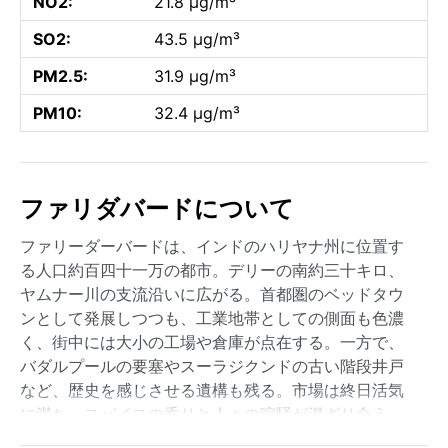
NO2:
21.8 µg/m³
SO2:
43.5 µg/m³
PM2.5:
31.9 µg/m³
PM10:
32.4 µg/m³
ファリダバードについて
ファリーダーバードは、インドのハリヤナ州に位置す
る人口約百四十一万の都市。デリーの南約三十キロ、
ヤムナー川の支流沿いに広がる。首都圏のベッドタウ
ンとして発展しつつも、工業地帯としての側面も色濃
く、街中には大小の工場や倉庫が点在する。一方で、
バダルプールの要塞やスーラジクンドの古い階段井戸
など、歴史を感じさせる遺構も残る。市場は終日活気
に満ち、スパイスの香りと人々の喧騒が混ざり合う、
典型的な北インドの都市景観だ。