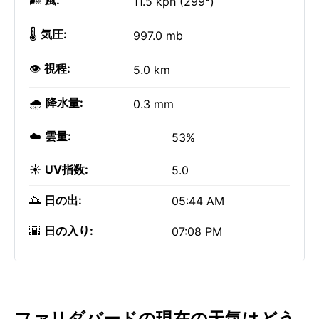
🌬️
風:
11.5 kph (299°)
🌡️
気圧:
997.0 mb
👁️
視程:
5.0 km
🌧️
降水量:
0.3 mm
☁️
雲量:
53%
☀️
UV指数:
5.0
🌅
日の出:
05:44 AM
🌇
日の入り:
07:08 PM
ファリダバードの現在の天気はどう