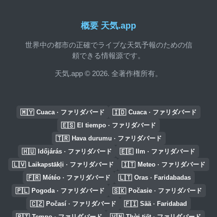
概要 天気.app
世界中の都市の正確でライブな天気予報のための信
頼できる情報源です。
天気.app © 2026. 全著作権所有。
🇲🇾
🇮🇩
Cuaca · ファリダバード
Cuaca · ファリダバード
🇪🇸
El tiempo · ファリダバード
🇹🇷
Hava durumu · ファリダバード
🇭🇺
🇪🇪
Időjárás · ファリダバード
Ilm · ファリダバード
🇱🇻
🇮🇹
Laikapstākļi · ファリダバード
Meteo · ファリダバード
🇫🇷
🇱🇹
Météo · ファリダバード
Oras · Faridabadas
🇵🇱
🇸🇰
Pogoda · ファリダバード
Počasie · ファリダバード
🇨🇿
🇫🇮
Počasí · ファリダバード
Sää · Faridabad
🇵🇹
🇻🇳
Tempo · ファリダバード
Thời tiết · ファリダバード