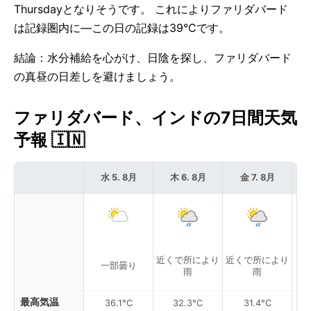
Thursdayとなりそうです。 これによりファリダバード
は記録圏内に—この日の記録は39°Cです。
結論：水分補給を心がけ、日陰を探し、ファリダバード
の真昼の日差しを避けましょう。
ファリダバード、インドの7日間天気
予報 🇮🇳
水 5. 8月
木 6. 8月
金 7. 8月
近くで所により
近くで所により
一部曇り
雨
雨
最高気温
36.1°C
32.3°C
31.4°C