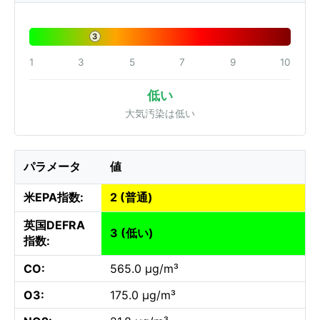
3
1
3
5
7
9
10
低い
大気汚染は低い
パラメータ
値
米EPA指数:
2 (普通)
英国DEFRA
3 (低い)
指数:
CO:
565.0 µg/m³
O3:
175.0 µg/m³