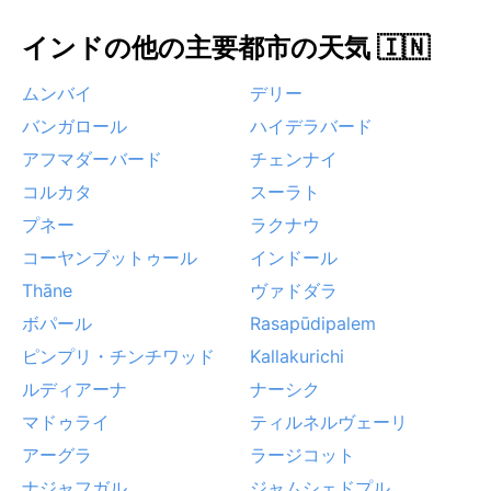
洗い流され、空気が澄む瞬間がある。気候のメリハリ
インドの他の主要都市の天気 🇮🇳
が強い街だからこそ、訪れる季節を選ぶことが旅の満
足度を大きく左右する。
ムンバイ
デリー
バンガロール
ハイデラバード
アフマダーバード
チェンナイ
コルカタ
スーラト
プネー
ラクナウ
コーヤンブットゥール
インドール
Thāne
ヴァドダラ
ボパール
Rasapūdipalem
ピンプリ・チンチワッド
Kallakurichi
ルディアーナ
ナーシク
マドゥライ
ティルネルヴェーリ
アーグラ
ラージコット
ナジャフガル
ジャムシェドプル