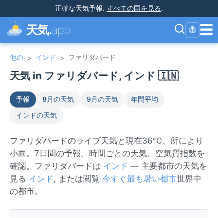
正確な天気予報
.
すべての国を見る
.
☰
天気.
app
🌐
他の
インド
ファリダバード
>
>
天気 in ファリダバード, インド 🇮🇳
予報
8月の天気
9月の天気
年間平均
インドの天気
ファリダバードのライブ天気と現在36°C、所により
小雨。7日間の予報、時間ごとの天気、空気質指数を
確認。ファリダバードは
インド
— 主要都市の天気を
見る
インド
, または閲覧
今すぐ最も暑い都市
世界中
の都市。