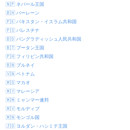
🇳🇵 ネパール王国
🇧🇭 バーレーン
🇵🇰 パキスタン・イスラム共和国
🇵🇸 パレスチナ
🇧🇩 バングラディッシュ人民共和国
🇧🇹 ブータン王国
🇵🇭 フィリピン共和国
🇧🇳 ブルネイ
🇻🇳 ベトナム
🇲🇴 マカオ
🇲🇾 マレーシア
🇲🇲 ミャンマー連邦
🇲🇻 モルディブ
🇲🇳 モンゴル国
🇯🇴 ヨルダン・ハシミテ王国