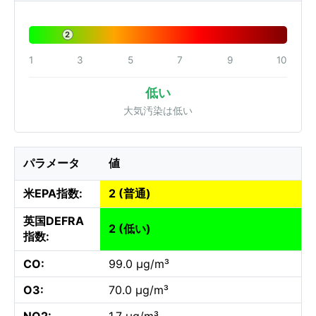
2
1
3
5
7
9
10
低い
大気汚染は低い
パラメータ
値
米EPA指数:
2 (普通)
英国DEFRA
2 (低い)
指数:
CO:
99.0 µg/m³
O3:
70.0 µg/m³
NO2:
1.7 µg/m³