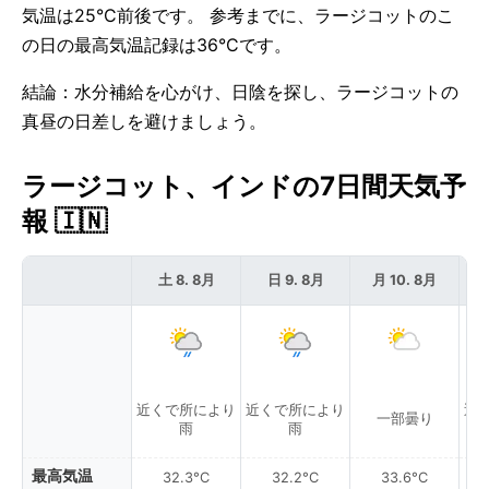
気温は25°C前後です。 参考までに、ラージコットのこ
の日の最高気温記録は36°Cです。
結論：水分補給を心がけ、日陰を探し、ラージコットの
真昼の日差しを避けましょう。
ラージコット、インドの7日間天気予
報 🇮🇳
土 8. 8月
日 9. 8月
月 10. 8月
近くで所により
近くで所により
近
一部曇り
雨
雨
最高気温
32.3°C
32.2°C
33.6°C