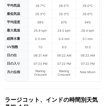
平均気温
28.7°C
28.5°C
29.0°C
最低気温
26.3°C
26.3°C
26.6°C
平均湿度
68%
67%
64%
最大風速
25.9 kph
24.5 kph
28.4 kph
総降水量
0.3 mm
0.4 mm
0.1 mm
UV指数
7.0
9.0
10.0
日の出
06:21 AM
06:22 AM
06:22 AM
0
日の入り
07:23 PM
07:22 PM
07:22 PM
Waning
Waning
月の位相
New Moon
N
Crescent
Crescent
ラージコット、インドの時間別天気