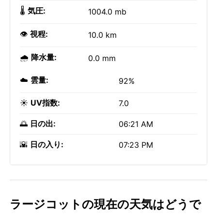
🌡️
気圧:
1004.0 mb
👁️
視程:
10.0 km
🌧️
降水量:
0.0 mm
☁️
雲量:
92%
☀️
UV指数:
7.0
🌅
日の出:
06:21 AM
🌇
日の入り:
07:23 PM
ラージコットの現在の天気はどうで