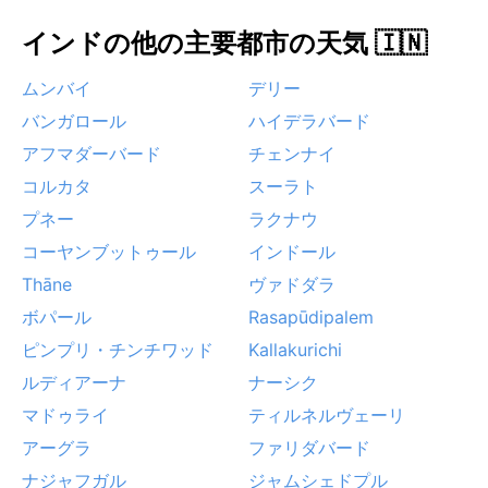
インドの他の主要都市の天気 🇮🇳
ムンバイ
デリー
バンガロール
ハイデラバード
アフマダーバード
チェンナイ
コルカタ
スーラト
プネー
ラクナウ
コーヤンブットゥール
インドール
Thāne
ヴァドダラ
ボパール
Rasapūdipalem
ピンプリ・チンチワッド
Kallakurichi
ルディアーナ
ナーシク
マドゥライ
ティルネルヴェーリ
アーグラ
ファリダバード
ナジャフガル
ジャムシェドプル