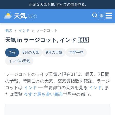
正確な天気予報
.
すべての国を見る
.
☰
天気.
app
🌐
他の
インド
ラージコット
>
>
天気 in ラージコット, インド 🇮🇳
予報
8月の天気
9月の天気
年間平均
インドの天気
ラージコットのライブ天気と現在31°C、曇天。7日間
の予報、時間ごとの天気、空気質指数を確認。ラージ
コットは
インド
— 主要都市の天気を見る
インド
, ま
たは閲覧
今すぐ最も暑い都市
世界中の都市。