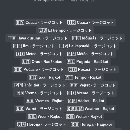
🇲🇾
🇮🇩
Cuaca · ラージコット
Cuaca · ラージコット
🇪🇸
El tiempo · ラージコット
🇹🇷
🇭🇺
Hava durumu · ラージコット
Időjárás · ラージコット
🇪🇪
🇱🇻
Ilm · ラージコット
Laikapstākļi · ラージコット
🇮🇹
🇫🇷
Meteo · ラージコット
Météo · ラージコット
🇱🇹
🇵🇱
Oras · Radžkotas
Pogoda · Radźkot
🇸🇰
🇨🇿
Počasie · ラージコット
Počasí · ラージコット
🇫🇮
🇵🇹
Sää · Rajkot
Tempo · Rajkot
🇻🇳
🇩🇰
Thời tiết · ラージコット
Vejret · ラージコット
🇷🇸
🇸🇮
Vreme · ラージコット
Vreme · ラージコット
🇷🇴
🇸🇪
Vremea · Rajkot
Vädret · Rajkot
🇳🇴
🇬🇧🇺🇸
Været · ラージコット
Weather · Rajkot
🇳🇱
🇩🇪
Weer · Rajkot
Wetter · Rajkot
🇺🇦
🇷🇺
Погода · ラージコット
Погода · Раджкот