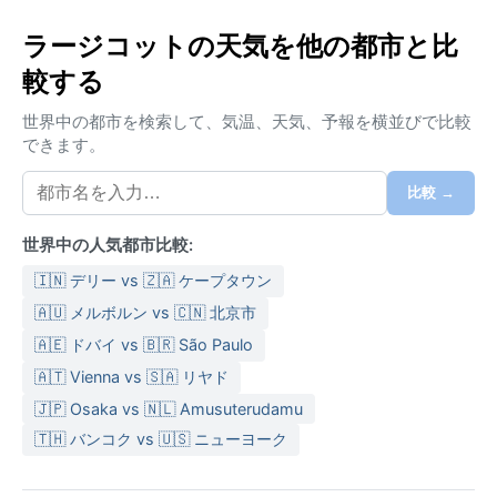
気候区分はケッペンのBSh、つまり高温半乾燥気候に
ラージコットの天気を他の都市と比
属する。夏は3月から6月にかけて厳しい暑さが続き、
較する
日中の気温は40度を超えることも珍しくない。冬は11
月から2月までが快適で、昼間は20度前後、夜間は10
世界中の都市を検索して、気温、天気、予報を横並びで比較
度を下回ることもある。モンスーンの雨季は6月から9
できます。
月だが、年降水量は800ミリメートル程度と限られ、
湿度は比較的低い。年間を通じて乾燥した晴天が多い
比較 →
ため、旅行には夏用の薄手の綿製品と、冬の朝晩に備
えた軽い上着が欠かせない。
世界中の人気都市比較:
気候面での最適な訪問時期は11月から2月の冬季で、過
🇮🇳 デリー vs 🇿🇦 ケープタウン
ごしやすい陽気と安定した晴天が期待できる。特筆す
🇦🇺 メルボルン vs 🇨🇳 北京市
べき気象現象としては、春先から初夏にかけて発生す
🇦🇪 ドバイ vs 🇧🇷 São Paulo
る激しい熱波があり、時にダストストームを伴う。ま
🇦🇹 Vienna vs 🇸🇦 リヤド
た、アラビア海から遠方の低気圧の影響を受けると、
短期間の豪雨や強風に見舞われることもある。そうし
🇯🇵 Osaka vs 🇳🇱 Amusuterudamu
た変動を考慮すれば、穏やかな冬の日々がラージコー
🇹🇭 バンコク vs 🇺🇸 ニューヨーク
トを最も旅しやすい季節といえるだろう。