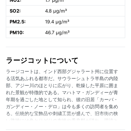
SO2:
4.8 µg/m³
PM2.5:
19.4 µg/m³
PM10:
46.7 µg/m³
ラージコットについて
ラージコートは、インド西部グジャラート州に位置す
る活気あふれる都市だ。サウラーシュトラ半島の内陸
部、アジー川のほとりに広がり、乾燥した平原に囲ま
れた景観が特徴的である。マハトマ・ガンディーが青
年期を過ごした地として知られ、彼の旧居「カーバ・
ガンディー・ノー・デロ」は今も多くの訪問者を集め
る。伝統的な宝飾品や刺繍工芸が盛んで、旧市街の狭
い路地には色とりどりの布地や香辛料が溢れ、混沌と
しながらも温かみのある雰囲気を醸し出している。