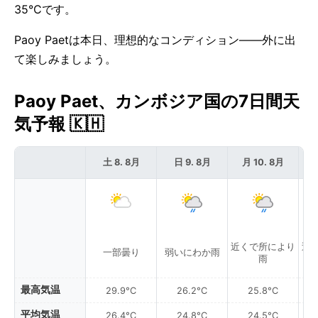
35°Cです。
Paoy Paetは本日、理想的なコンディション——外に出
て楽しみましょう。
Paoy Paet、カンボジア国の7日間天
気予報 🇰🇭
土 8. 8月
日 9. 8月
月 10. 8月
近くで所により
近
一部曇り
弱いにわか雨
雨
最高気温
29.9°C
26.2°C
25.8°C
平均気温
26.4°C
24.8°C
24.5°C