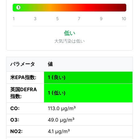
1
1
3
5
7
9
10
低い
大気汚染は低い
パラメータ
値
米EPA指数:
1 (良い)
英国DEFRA
1 (低い)
指数:
CO:
113.0 µg/m³
O3:
49.0 µg/m³
NO2:
4.1 µg/m³