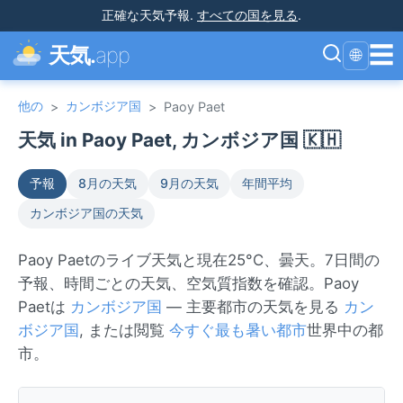
正確な天気予報
.
すべての国を見る
.
☰
天気.
app
🌐
他の
カンボジア国
>
>
Paoy Paet
天気 in Paoy Paet, カンボジア国 🇰🇭
予報
8月の天気
9月の天気
年間平均
カンボジア国の天気
Paoy Paetのライブ天気と現在25°C、曇天。7日間の
予報、時間ごとの天気、空気質指数を確認。Paoy
Paetは
カンボジア国
— 主要都市の天気を見る
カン
ボジア国
, または閲覧
今すぐ最も暑い都市
世界中の都
市。