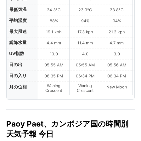
最低気温
24.3°C
23.9°C
23.8°C
平均湿度
88%
94%
94%
最大風速
19.1 kph
17.3 kph
21.2 kph
総降水量
4.4 mm
11.4 mm
4.7 mm
UV指数
10.0
4.0
3.0
日の出
05:55 AM
05:55 AM
05:56 AM
0
日の入り
06:35 PM
06:34 PM
06:34 PM
Waning
Waning
月の位相
New Moon
N
Crescent
Crescent
Paoy Paet、カンボジア国の時間別
天気予報 今日