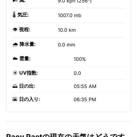
🌬️
風:
9.0 kph (256°)
🌡️
気圧:
1007.0 mb
👁️
視程:
10.0 km
🌧️
降水量:
0.0 mm
☁️
雲量:
100%
☀️
UV指数:
0.0
🌅
日の出:
05:55 AM
🌇
日の入り:
06:35 PM
Paoy Paetの現在の天気はどうです