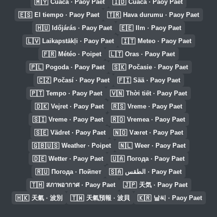
🇲🇾
🇮🇩
Cuaca · Paoy Paet
Cuaca · Paoy Paet
🇪🇸
🇹🇷
El tiempo · Paoy Paet
Hava durumu · Paoy Paet
🇭🇺
🇪🇪
Időjárás · Paoy Paet
Ilm · Paoy Paet
🇱🇻
🇮🇹
Laikapstākļi · Paoy Paet
Meteo · Paoy Paet
🇫🇷
🇱🇹
Météo · Poipet
Oras · Paoy Paet
🇵🇱
🇸🇰
Pogoda · Paoy Paet
Počasie · Paoy Paet
🇨🇿
🇫🇮
Počasí · Paoy Paet
Sää · Paoy Paet
🇵🇹
🇻🇳
Tempo · Paoy Paet
Thời tiết · Paoy Paet
🇩🇰
🇷🇸
Vejret · Paoy Paet
Vreme · Paoy Paet
🇸🇮
🇷🇴
Vreme · Paoy Paet
Vremea · Paoy Paet
🇸🇪
🇳🇴
Vädret · Paoy Paet
Været · Paoy Paet
🇬🇧🇺🇸
🇳🇱
Weather · Poipet
Weer · Paoy Paet
🇩🇪
🇺🇦
Wetter · Paoy Paet
Погода · Paoy Paet
🇷🇺
🇸🇦
Погода · Пойпет
الطقس · Paoy Paet
🇹🇭
🇯🇵
สภาพอากาศ · Paoy Paet
天気 · Paoy Paet
🇭🇰
🇹🇼
🇰🇷
天氣 · 波別
天氣預報 · 波貝
날씨 · Paoy Paet