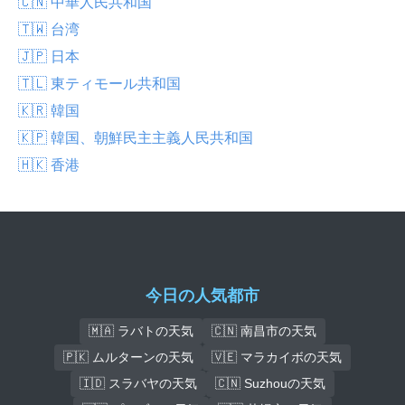
🇨🇳 中華人民共和国
🇹🇼 台湾
🇯🇵 日本
🇹🇱 東ティモール共和国
🇰🇷 韓国
🇰🇵 韓国、朝鮮民主主義人民共和国
🇭🇰 香港
今日の人気都市
🇲🇦 ラバトの天気
🇨🇳 南昌市の天気
🇵🇰 ムルターンの天気
🇻🇪 マラカイボの天気
🇮🇩 スラバヤの天気
🇨🇳 Suzhouの天気