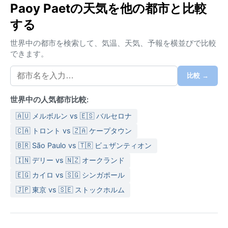
Paoy Paetの天気を他の都市と比較
ある。雨季は5月から10月で、スコールが毎日のように
する
降り、湿度は80%を超える。特に8月から9月はモンス
ーンの影響で激しい雨が続き、道路が冠水することも
世界中の都市を検索して、気温、天気、予報を横並びで比較
ある。一方、乾季の11月から4月は日照が多く、特に12
できます。
月から2月は気温が30℃前後に落ち着き、湿度も低
め。軽装が基本だが、雨季には速乾性のある衣服と折
比較 →
りたたみ傘が必須。乾季でも日差しが強いので帽子や
サングラスがあると快適だ。
世界中の人気都市比較:
旅行に最適なのは乾季の11月から2月で、雨の心配が少
🇦🇺 メルボルン vs 🇪🇸 バルセロナ
なく観光しやすい。一方、雨季はカンボジア特有の激
🇨🇦 トロント vs 🇿🇦 ケープタウン
しいスコールを体験できるが、移動が不便になること
🇧🇷 São Paulo vs 🇹🇷 ビュザンティオン
も。特筆すべき気象現象としては、雨季のモンスーン
🇮🇳 デリー vs 🇳🇿 オークランド
による洪水が挙げられ、低地では交通機関が乱れる場
合がある。乾季の終わりにあたる4月は最も暑く、気温
🇪🇬 カイロ vs 🇸🇬 シンガポール
が40℃近くまで上がる日もある。熱帯の太陽と突然の
🇯🇵 東京 vs 🇸🇪 ストックホルム
雨、そして乾いた風――この町の気候は、豊かな自然
と人間の営みが織りなすカンボジアの縮図だ。