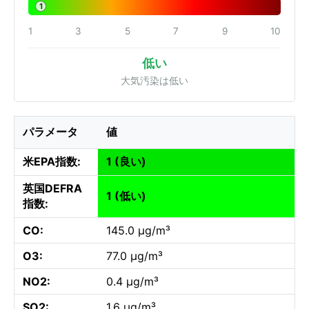
1
1
3
5
7
9
10
低い
大気汚染は低い
パラメータ
値
米EPA指数:
1 (良い)
英国DEFRA
1 (低い)
指数:
CO:
145.0 µg/m³
O3:
77.0 µg/m³
NO2:
0.4 µg/m³
SO2:
1.6 µg/m³