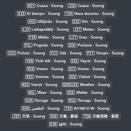
🇲🇾
🇮🇩
Cuaca · Suong
Cuaca · Suong
🇪🇸
🇹🇷
El tiempo · Suong
Hava durumu · Suong
🇭🇺
🇪🇪
Időjárás · Suong
Ilm · Suong
🇱🇻
🇮🇹
Laikapstākļi · Suong
Meteo · Suong
🇫🇷
🇱🇹
Météo · Suong
Oras · Suong
🇵🇱
🇸🇰
Pogoda · Suong
Počasie · Suong
🇨🇿
🇫🇮
🇵🇹
Počasí · Suong
Sää · Suong
Tempo · Suong
🇻🇳
🇩🇰
Thời tiết · Suong
Vejret · Suong
🇷🇸
🇸🇮
Vreme · Suong
Vreme · Suong
🇷🇴
🇸🇪
Vremea · Suong
Vädret · Suong
🇳🇴
🇬🇧🇺🇸
Været · Suong
Weather · Suong
🇳🇱
🇩🇪
Weer · Suong
Wetter · Suong
🇺🇦
🇷🇺
Погода · Suong
Погода · Suong
🇸🇦
🇹🇭
الطقس · Suong
สภาพอากาศ · Suong
🇯🇵
🇭🇰
🇹🇼
天気 · Suong
天氣 · 蘇翁
天氣預報 · 索恩
🇰🇷
날씨 · Suong