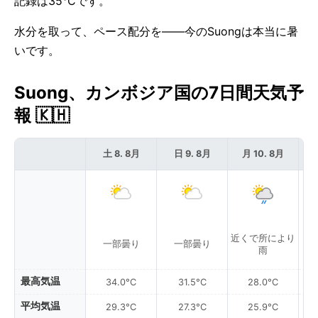
記録は35°Cです。
水分を取って、ペース配分を——今のSuongは本当に暑
いです。
Suong、カンボジア国の7日間天気予
報 🇰🇭
土 8. 8月
日 9. 8月
月 10. 8月
近くで所により
一部曇り
一部曇り
雨
最高気温
34.0°C
31.5°C
28.0°C
平均気温
29.3°C
27.3°C
25.9°C