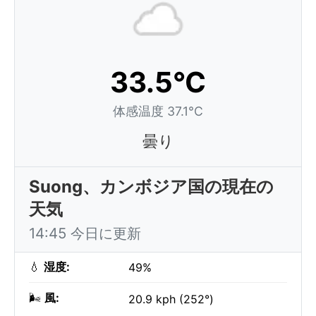
33.5°C
体感温度 37.1°C
曇り
Suong、カンボジア国の現在の
天気
14:45 今日に更新
💧
湿度:
49%
🌬️
風:
20.9 kph (252°)