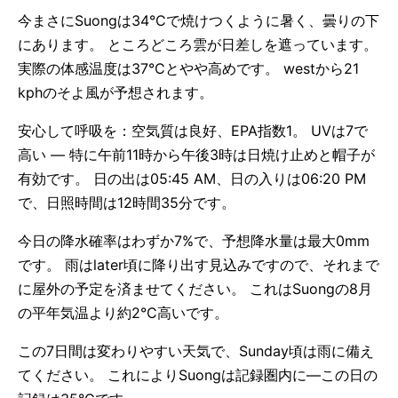
今まさにSuongは34°Cで焼けつくように暑く、曇りの下
にあります。 ところどころ雲が日差しを遮っています。
実際の体感温度は37°Cとやや高めです。 westから21
kphのそよ風が予想されます。
安心して呼吸を：空気質は良好、EPA指数1。 UVは7で
高い — 特に午前11時から午後3時は日焼け止めと帽子が
有効です。 日の出は05:45 AM、日の入りは06:20 PM
で、日照時間は12時間35分です。
今日の降水確率はわずか7%で、予想降水量は最大0mm
です。 雨はlater頃に降り出す見込みですので、それまで
に屋外の予定を済ませてください。 これはSuongの8月
の平年気温より約2°C高いです。
この7日間は変わりやすい天気で、Sunday頃は雨に備え
てください。 これによりSuongは記録圏内に—この日の