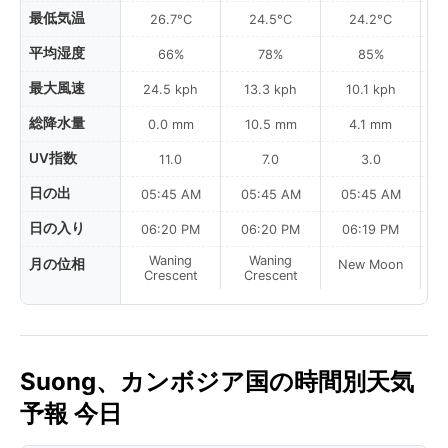
最低気温
26.7°C
24.5°C
24.2°C
平均湿度
66%
78%
85%
最大風速
24.5 kph
13.3 kph
10.1 kph
総降水量
0.0 mm
10.5 mm
4.1 mm
UV指数
11.0
7.0
3.0
日の出
05:45 AM
05:45 AM
05:45 AM
0
日の入り
06:20 PM
06:20 PM
06:19 PM
Waning
Waning
月の位相
New Moon
N
Crescent
Crescent
Suong、カンボジア国の時間別天気
予報 今日