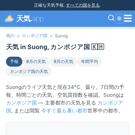
正確な天気予報
.
すべての国を見る
.
☰
天気.
app
🌐
他の
カンボジア国
>
>
Suong
天気 in Suong, カンボジア国 🇰🇭
予報
8月の天気
9月の天気
年間平均
カンボジア国の天気
Suongのライブ天気と現在34°C、曇り。7日間の予
報、時間ごとの天気、空気質指数を確認。Suongは
カンボジア国
— 主要都市の天気を見る
カンボジア
国
, または閲覧
今すぐ最も暑い都市
世界中の都市。