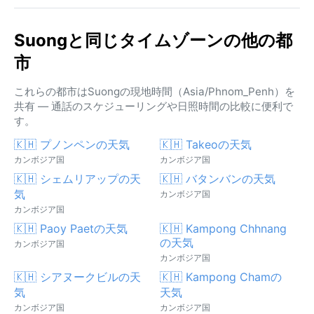
Suongと同じタイムゾーンの他の都
市
これらの都市はSuongの現地時間（Asia/Phnom_Penh）を
共有 — 通話のスケジューリングや日照時間の比較に便利で
す。
🇰🇭 プノンペンの天気
🇰🇭 Takeoの天気
カンボジア国
カンボジア国
🇰🇭 シェムリアップの天
🇰🇭 バタンバンの天気
気
カンボジア国
カンボジア国
🇰🇭 Paoy Paetの天気
🇰🇭 Kampong Chhnang
の天気
カンボジア国
カンボジア国
🇰🇭 シアヌークビルの天
🇰🇭 Kampong Chamの
気
天気
カンボジア国
カンボジア国