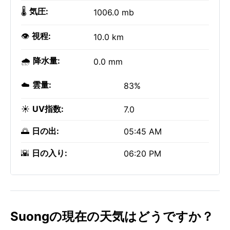
🌡️
気圧:
1006.0 mb
👁️
視程:
10.0 km
🌧️
降水量:
0.0 mm
☁️
雲量:
83%
☀️
UV指数:
7.0
🌅
日の出:
05:45 AM
🌇
日の入り:
06:20 PM
Suongの現在の天気はどうですか？