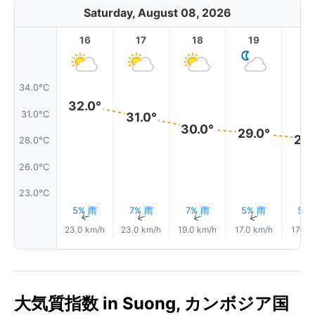
Saturday, August 08, 2026
16
17
18
19
2
34.0°C
32.0°
31.0°C
31.0°
30.0°
29.0°
29.
28.0°C
26.0°C
23.0°C
5% 雨
7% 雨
7% 雨
5% 雨
5%
↑
↑
↑
↑
23.0 km/h
23.0 km/h
19.0 km/h
17.0 km/h
17.0 
大気質指数 in Suong, カンボジア国