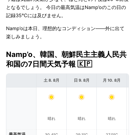
となるでしょう。 今日の最高気温はNamp’oのこの日の
記録35°Cには及びません。
Namp’oは本日、理想的なコンディション——外に出て
楽しみましょう。
Namp’o、韓国、朝鮮民主主義人民共
和国の7日間天気予報 🇰🇵
土 8. 8月
日 9. 8月
月 10. 8月
晴れ
晴れ
晴れ
最高気温
30.4°C
29.1°C
27.0°C