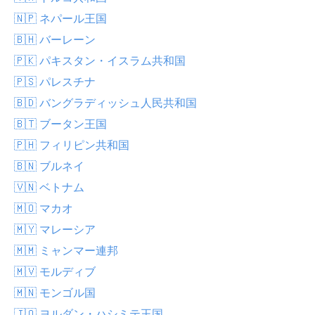
🇳🇵 ネパール王国
🇧🇭 バーレーン
🇵🇰 パキスタン・イスラム共和国
🇵🇸 パレスチナ
🇧🇩 バングラディッシュ人民共和国
🇧🇹 ブータン王国
🇵🇭 フィリピン共和国
🇧🇳 ブルネイ
🇻🇳 ベトナム
🇲🇴 マカオ
🇲🇾 マレーシア
🇲🇲 ミャンマー連邦
🇲🇻 モルディブ
🇲🇳 モンゴル国
🇯🇴 ヨルダン・ハシミテ王国