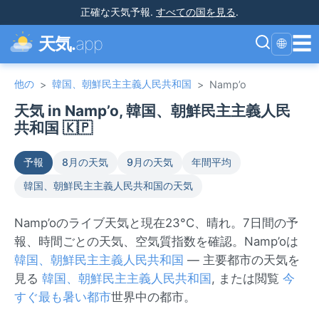
正確な天気予報
.
すべての国を見る
.
☰
天気.
app
🌐
他の
韓国、朝鮮民主主義人民共和国
>
>
Namp’o
天気 in Namp’o, 韓国、朝鮮民主主義人民
共和国 🇰🇵
予報
8月の天気
9月の天気
年間平均
韓国、朝鮮民主主義人民共和国の天気
Namp’oのライブ天気と現在23°C、晴れ。7日間の予
報、時間ごとの天気、空気質指数を確認。Namp’oは
韓国、朝鮮民主主義人民共和国
— 主要都市の天気を
見る
韓国、朝鮮民主主義人民共和国
, または閲覧
今
すぐ最も暑い都市
世界中の都市。