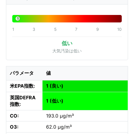
1
1
3
5
7
9
10
低い
大気汚染は低い
パラメータ
値
米EPA指数:
1 (良い)
英国DEFRA
1 (低い)
指数:
CO:
193.0 µg/m³
O3:
62.0 µg/m³