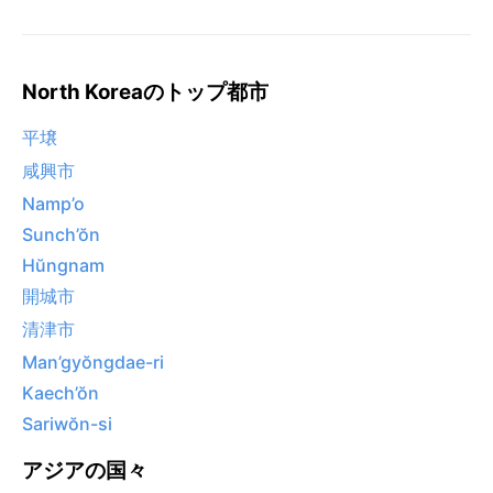
North Koreaのトップ都市
平壌
咸興市
Namp’o
Sunch’ŏn
Hŭngnam
開城市
清津市
Man’gyŏngdae-ri
Kaech’ŏn
Sariwŏn-si
アジアの国々