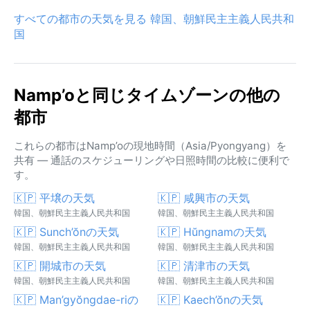
すべての都市の天気を見る 韓国、朝鮮民主主義人民共和
国
Namp’oと同じタイムゾーンの他の
都市
これらの都市はNamp’oの現地時間（Asia/Pyongyang）を
共有 — 通話のスケジューリングや日照時間の比較に便利で
す。
🇰🇵 平壌の天気
🇰🇵 咸興市の天気
韓国、朝鮮民主主義人民共和国
韓国、朝鮮民主主義人民共和国
🇰🇵 Sunch’ŏnの天気
🇰🇵 Hŭngnamの天気
韓国、朝鮮民主主義人民共和国
韓国、朝鮮民主主義人民共和国
🇰🇵 開城市の天気
🇰🇵 清津市の天気
韓国、朝鮮民主主義人民共和国
韓国、朝鮮民主主義人民共和国
🇰🇵 Man’gyŏngdae-riの
🇰🇵 Kaech’ŏnの天気