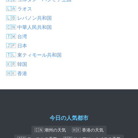
🇱🇦 ラオス
🇱🇧 レバノン共和国
🇨🇳 中華人民共和国
🇹🇼 台湾
🇯🇵 日本
🇹🇱 東ティモール共和国
🇰🇷 韓国
🇭🇰 香港
今日の人気都市
🇨🇳 潮州の天気
🇭🇰 香港の天気