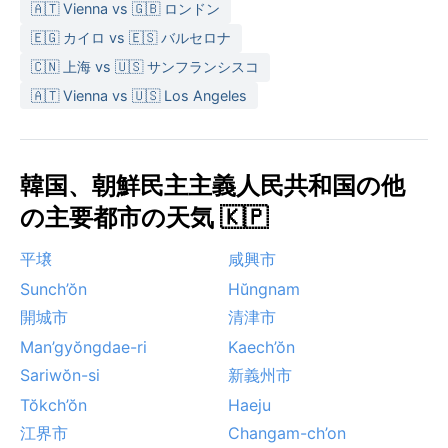
🇦🇹 Vienna vs 🇬🇧 ロンドン
🇪🇬 カイロ vs 🇪🇸 バルセロナ
🇨🇳 上海 vs 🇺🇸 サンフランシスコ
🇦🇹 Vienna vs 🇺🇸 Los Angeles
韓国、朝鮮民主主義人民共和国の他
の主要都市の天気 🇰🇵
平壌
咸興市
Sunch’ŏn
Hŭngnam
開城市
清津市
Man’gyŏngdae-ri
Kaech’ŏn
Sariwŏn-si
新義州市
Tŏkch’ŏn
Haeju
江界市
Changam-ch’on