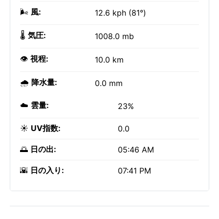
🌬️
風:
12.6 kph (81°)
🌡️
気圧:
1008.0 mb
👁️
視程:
10.0 km
🌧️
降水量:
0.0 mm
☁️
雲量:
23%
☀️
UV指数:
0.0
🌅
日の出:
05:46 AM
🌇
日の入り:
07:41 PM