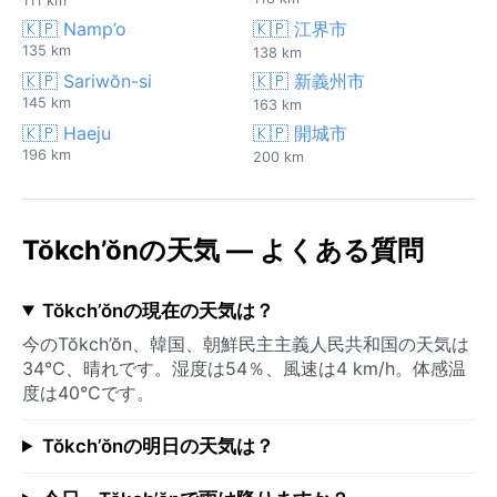
111 km
🇰🇵 Namp’o
🇰🇵 江界市
135 km
138 km
🇰🇵 Sariwŏn-si
🇰🇵 新義州市
145 km
163 km
🇰🇵 Haeju
🇰🇵 開城市
196 km
200 km
Tŏkch’ŏnの天気 — よくある質問
Tŏkch’ŏnの現在の天気は？
今のTŏkch’ŏn、韓国、朝鮮民主主義人民共和国の天気は
34°C、晴れです。湿度は54％、風速は4 km/h。体感温
度は40°Cです。
Tŏkch’ŏnの明日の天気は？