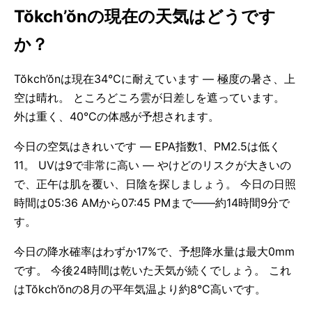
Tŏkch’ŏnの現在の天気はどうです
か？
Tŏkch’ŏnは現在34°Cに耐えています — 極度の暑さ、上
空は晴れ。 ところどころ雲が日差しを遮っています。
外は重く、40°Cの体感が予想されます。
今日の空気はきれいです — EPA指数1、PM2.5は低く
11。 UVは9で非常に高い — やけどのリスクが大きいの
で、正午は肌を覆い、日陰を探しましょう。 今日の日照
時間は05:36 AMから07:45 PMまで——約14時間9分で
す。
今日の降水確率はわずか17%で、予想降水量は最大0mm
です。 今後24時間は乾いた天気が続くでしょう。 これ
はTŏkch’ŏnの8月の平年気温より約8°C高いです。