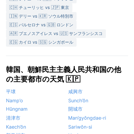
🇨🇭 チューリッヒ vs 🇯🇵 東京
🇮🇳 デリー vs 🇰🇷 ソウル特別市
🇪🇸 バルセロナ vs 🇬🇧 ロンドン
🇦🇷 ブエノスアイレス vs 🇺🇸 サンフランシスコ
🇪🇬 カイロ vs 🇸🇬 シンガポール
韓国、朝鮮民主主義人民共和国の他
の主要都市の天気 🇰🇵
平壌
咸興市
Namp’o
Sunch’ŏn
Hŭngnam
開城市
清津市
Man’gyŏngdae-ri
Kaech’ŏn
Sariwŏn-si