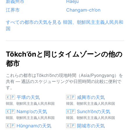
新義州市
Haeju
江界市
Changam-ch’on
すべての都市の天気を見る 韓国、朝鮮民主主義人民共和
国
Tŏkch’ŏnと同じタイムゾーンの他の
都市
これらの都市はTŏkch’ŏnの現地時間（Asia/Pyongyang）を
共有 — 通話のスケジューリングや日照時間の比較に便利で
す。
🇰🇵 平壌の天気
🇰🇵 咸興市の天気
韓国、朝鮮民主主義人民共和国
韓国、朝鮮民主主義人民共和国
🇰🇵 Namp’oの天気
🇰🇵 Sunch’ŏnの天気
韓国、朝鮮民主主義人民共和国
韓国、朝鮮民主主義人民共和国
🇰🇵 Hŭngnamの天気
🇰🇵 開城市の天気