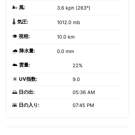
🌬️
風:
3.6 kph (263°)
🌡️
気圧:
1012.0 mb
👁️
視程:
10.0 km
🌧️
降水量:
0.0 mm
☁️
雲量:
22%
☀️
UV指数:
9.0
🌅
日の出:
05:36 AM
🌇
日の入り:
07:45 PM