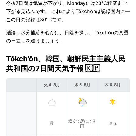
今後7日間は気温が下がり、Mondayには23°C程度まで
下がる見込みです。 これによりTŏkch’ŏnは記録圏内に—
この日の記録は36°Cです。
結論：水分補給を心がけ、日陰を探し、Tŏkch’ŏnの真昼
の日差しを避けましょう。
Tŏkch’ŏn、韓国、朝鮮民主主義人民
共和国の7日間天気予報 🇰🇵
火 4. 8月
水 5. 8月
木 6. 8月
近くで所により
霧
晴れ
雨