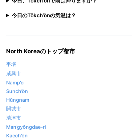
今日、Tŏkch’ŏnで雨は降りますか？
今日のTŏkch’ŏnの気温は？
North Koreaのトップ都市
平壌
咸興市
Namp’o
Sunch’ŏn
Hŭngnam
開城市
清津市
Man’gyŏngdae-ri
Kaech’ŏn