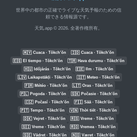
世界中の都市の正確でライブな天気予報のための信
頼できる情報源です。
天気.app © 2026. 全著作権所有。
🇲🇾
🇮🇩
Cuaca · Tŏkch’ŏn
Cuaca · Tŏkch’ŏn
🇪🇸
🇹🇷
El tiempo · Tŏkch’ŏn
Hava durumu · Tŏkch’ŏn
🇭🇺
🇪🇪
Időjárás · Tŏkch’ŏn
Ilm · Tŏkch’ŏn
🇱🇻
🇮🇹
Laikapstākļi · Tŏkch’ŏn
Meteo · Tŏkch’ŏn
🇫🇷
🇱🇹
Météo · Tŏkch’ŏn
Oras · Tŏkch’ŏn
🇵🇱
🇸🇰
Pogoda · Tŏkch’ŏn
Počasie · Tŏkch’ŏn
🇨🇿
🇫🇮
Počasí · Tŏkch’ŏn
Sää · Tŏkch’ŏn
🇵🇹
🇻🇳
Tempo · Tŏkch’ŏn
Thời tiết · Tŏkch’ŏn
🇩🇰
🇷🇸
Vejret · Tŏkch’ŏn
Vreme · Tŏkch’ŏn
🇸🇮
🇷🇴
Vreme · Tŏkch’ŏn
Vremea · Tŏkch’ŏn
🇸🇪
🇳🇴
Vädret · Tŏkch’ŏn
Været · Tŏkch’ŏn