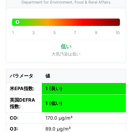
Department for Environment, Food & Rural Affairs
1
1
3
5
7
9
10
低い
大気汚染は低い
パラメータ
値
米EPA指数:
1 (良い)
英国DEFRA
1 (低い)
指数:
CO:
170.0 µg/m³
O3:
89.0 µg/m³