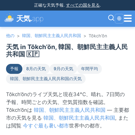
正確な天気予報
.
すべての国を見る
.
☰
天気.
app
🌐
他の
韓国、朝鮮民主主義人民共和国
>
>
Tŏkch’ŏn
天気 in Tŏkch’ŏn, 韓国、朝鮮民主主義人民
共和国 🇰🇵
予報
8月の天気
9月の天気
年間平均
韓国、朝鮮民主主義人民共和国の天気
Tŏkch’ŏnのライブ天気と現在34°C、晴れ。7日間の
予報、時間ごとの天気、空気質指数を確認。
Tŏkch’ŏnは
韓国、朝鮮民主主義人民共和国
— 主要都
市の天気を見る
韓国、朝鮮民主主義人民共和国
, また
は閲覧
今すぐ最も暑い都市
世界中の都市。