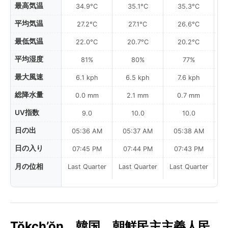
最高気温
34.9°C
35.1°C
35.3°C
平均気温
27.2°C
27.1°C
26.6°C
最低気温
22.0°C
20.7°C
20.2°C
平均湿度
81%
80%
77%
最大風速
6.1 kph
6.5 kph
7.6 kph
総降水量
0.0 mm
2.1 mm
0.7 mm
UV指数
9.0
10.0
10.0
日の出
05:36 AM
05:37 AM
05:38 AM
0
日の入り
07:45 PM
07:44 PM
07:43 PM
月の位相
Last Quarter
Last Quarter
Last Quarter
Tŏkch’ŏn、韓国、朝鮮民主主義人民