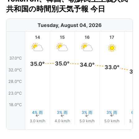
共和国の時間別天気予報 今日
Tuesday, August 04, 2026
14
15
16
17
1
37.0°C
35.0°
35.0°
34.0°
33.0°
32.0°C
32.
28.0°C
23.0°C
18.0°C
4% 雨
3% 雨
3% 雨
3% 雨
6%
↑
↑
↑
↑
3.0 km/h
4.0 km/h
5.0 km/h
5.0 km/h
3.0 k