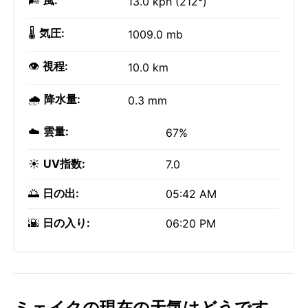
🌬️
風:
13.0 kph (212°)
🌡️
気圧:
1009.0 mb
👁️
視程:
10.0 km
🌧️
降水量:
0.3 mm
☁️
雲量:
67%
☀️
UV指数:
7.0
🌅
日の出:
05:42 AM
🌇
日の入り:
06:20 PM
ミェイクの現在の天気はどうです