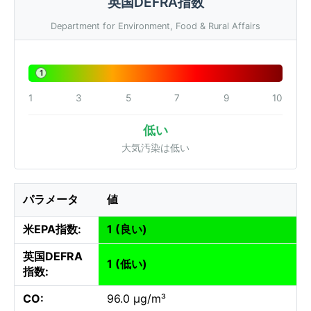
英国DEFRA指数
Department for Environment, Food & Rural Affairs
1
1
3
5
7
9
10
低い
大気汚染は低い
パラメータ
値
米EPA指数:
1 (良い)
英国DEFRA
1 (低い)
指数:
CO:
96.0 µg/m³