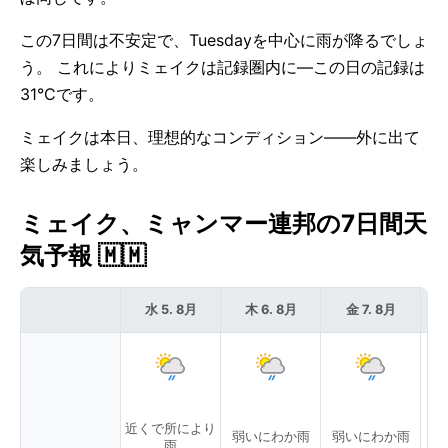
この7日間は不安定で、Tuesdayを中心に雨が降るでしょ
う。 これによりミェイクは記録圏内に—この日の記録は
31°Cです。
ミェイクは本日、理想的なコンディション——外に出て
楽しみましょう。
ミェイク、ミャンマー連邦の7日間天
気予報 🇲🇲
水 5. 8月
木 6. 8月
金 7. 8月
近くで所により
弱いにわか雨
弱いにわか雨
弱
雨