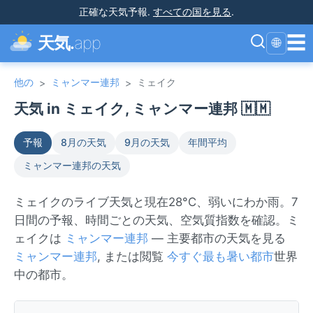
正確な天気予報
.
すべての国を見る
.
☰
天気.
app
🌐
他の
ミャンマー連邦
ミェイク
>
>
天気 in ミェイク, ミャンマー連邦 🇲🇲
予報
8月の天気
9月の天気
年間平均
ミャンマー連邦の天気
ミェイクのライブ天気と現在28°C、弱いにわか雨。7
日間の予報、時間ごとの天気、空気質指数を確認。ミ
ェイクは
ミャンマー連邦
— 主要都市の天気を見る
ミャンマー連邦
, または閲覧
今すぐ最も暑い都市
世界
中の都市。