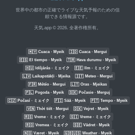
世界中の都市の正確でライブな天気予報のための信
頼できる情報源です。
天気.app © 2026. 全著作権所有。
🇲🇾
🇮🇩
Cuaca · Myeik
Cuaca · Mergui
🇪🇸
🇹🇷
El tiempo · Myeik
Hava durumu · Myeik
🇭🇺
🇪🇪
Időjárás · ミェイク
Ilm · ミェイク
🇱🇻
🇮🇹
Laikapstākļi · Mjeika
Meteo · Mergui
🇫🇷
🇱🇹
Météo · Mergui
Oras · Mjeikas
🇵🇱
🇸🇰
Pogoda · Myeik
Počasie · Merguj
🇨🇿
🇫🇮
🇵🇹
Počasí · ミェイク
Sää · Myeik
Tempo · Myeik
🇻🇳
🇩🇰
Thời tiết · Mergui
Vejret · Myeik
🇷🇸
🇸🇮
Vreme · ミェイク
Vreme · ミェイク
🇷🇴
🇸🇪
Vremea · ミェイク
Vädret · Myeik
🇳🇴
🇬🇧🇺🇸
Været · Myeik
Weather · Myeik