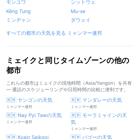
モンユワ
シットウェ
Kēng Tung
Mu-se
ミンヂャン
ダウェイ
すべての都市の天気を見る ミャンマー連邦
ミェイクと同じタイムゾーンの他の
都市
これらの都市はミェイクの現地時間（Asia/Yangon）を共有
— 通話のスケジューリングや日照時間の比較に便利です。
🇲🇲 ヤンゴンの天気
🇲🇲 マンダレーの天気
ミャンマー連邦
ミャンマー連邦
🇲🇲 Nay Pyi Tawの天気
🇲🇲 モーラミャインの天
気
ミャンマー連邦
ミャンマー連邦
🇲🇲 Kyain Seikgyi
🇲🇲 バゴーの天気