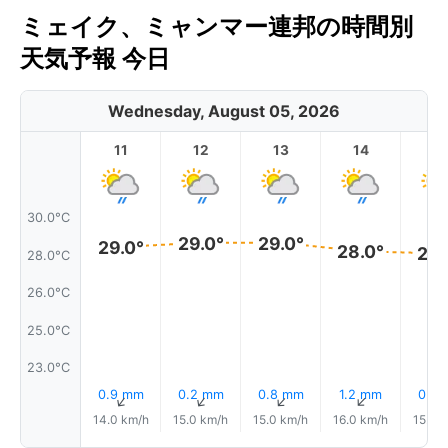
ミェイク、ミャンマー連邦の時間別
天気予報 今日
Wednesday, August 05, 2026
11
12
13
14
1
30.0°C
29.0°
29.0°
29.0°
28.0°
28.
28.0°C
26.0°C
25.0°C
23.0°C
0.9 mm
0.2 mm
0.8 mm
1.2 mm
0.6
↑
↑
↑
↑
14.0 km/h
15.0 km/h
15.0 km/h
16.0 km/h
15.0 