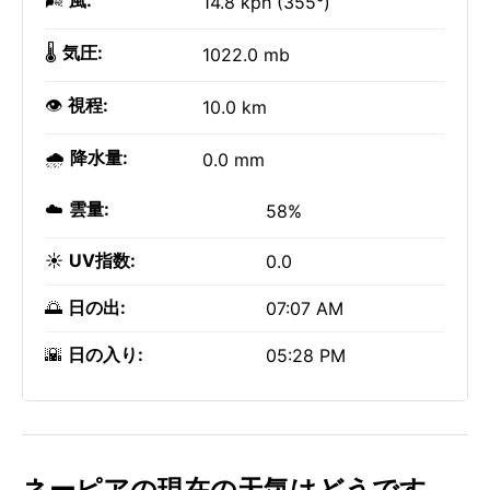
🌬️
風:
14.8 kph (355°)
🌡️
気圧:
1022.0 mb
👁️
視程:
10.0 km
🌧️
降水量:
0.0 mm
☁️
雲量:
58%
☀️
UV指数:
0.0
🌅
日の出:
07:07 AM
🌇
日の入り:
05:28 PM
ネーピアの現在の天気はどうです