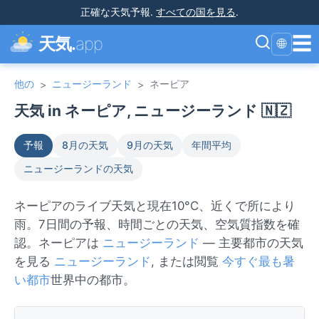
正確な天気予報
.
すべての国を見る
.
☰
天気.
app
🌐
他の
ニュージーランド
ネーピア
>
>
天気 in ネーピア, ニュージーランド 🇳🇿
予報
8月の天気
9月の天気
年間平均
ニュージーランドの天気
ネーピアのライブ天気と現在10°C、近くで所により
雨。7日間の予報、時間ごとの天気、空気質指数を確
認。ネーピアは
ニュージーランド
— 主要都市の天気
を見る
ニュージーランド
, または閲覧
今すぐ最も暑
い都市
世界中の都市。