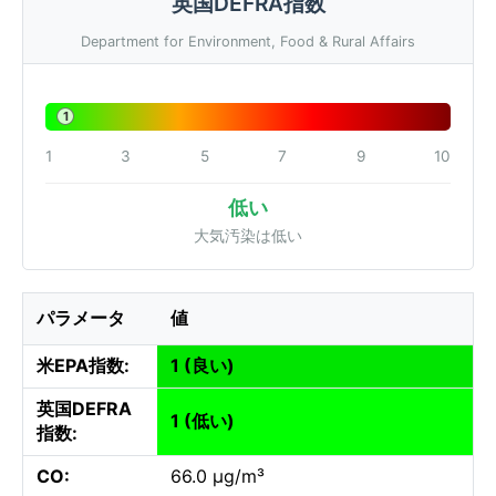
英国DEFRA指数
Department for Environment, Food & Rural Affairs
1
1
3
5
7
9
10
低い
大気汚染は低い
パラメータ
値
米EPA指数:
1 (良い)
英国DEFRA
1 (低い)
指数:
CO:
66.0 µg/m³