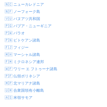
🇳🇨 ニューカレドニア
🇳🇫 ノーフォーク島
🇻🇺 バヌアツ共和国
🇵🇬 パプア・ニューギニア
🇵🇼 パラオ
🇵🇳 ピトケアン諸島
🇫🇯 フィジー
🇲🇭 マーシャル諸島
🇫🇲 ミクロネシア連邦
🇼🇫 ワリー エ フトゥーナ諸島
🇵🇫 仏領ポリネシア
🇲🇵 北マリアナ諸島
🇺🇲 合衆国領有小離島
🇦🇸 米領サモア