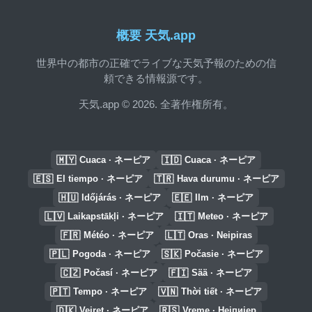
概要 天気.app
世界中の都市の正確でライブな天気予報のための信
頼できる情報源です。
天気.app © 2026. 全著作権所有。
🇲🇾
🇮🇩
Cuaca · ネーピア
Cuaca · ネーピア
🇪🇸
🇹🇷
El tiempo · ネーピア
Hava durumu · ネーピア
🇭🇺
🇪🇪
Időjárás · ネーピア
Ilm · ネーピア
🇱🇻
🇮🇹
Laikapstākļi · ネーピア
Meteo · ネーピア
🇫🇷
🇱🇹
Météo · ネーピア
Oras · Neipiras
🇵🇱
🇸🇰
Pogoda · ネーピア
Počasie · ネーピア
🇨🇿
🇫🇮
Počasí · ネーピア
Sää · ネーピア
🇵🇹
🇻🇳
Tempo · ネーピア
Thời tiết · ネーピア
🇩🇰
🇷🇸
Vejret · ネーピア
Vreme · Нејпијер