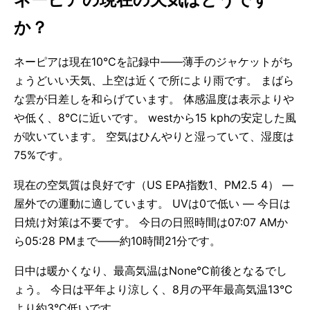
か？
ネーピアは現在10°Cを記録中——薄手のジャケットがち
ょうどいい天気、上空は近くで所により雨です。 まばら
な雲が日差しを和らげています。 体感温度は表示よりや
や低く、8°Cに近いです。 westから15 kphの安定した風
が吹いています。 空気はひんやりと湿っていて、湿度は
75%です。
現在の空気質は良好です（US EPA指数1、PM2.5 4） —
屋外での運動に適しています。 UVは0で低い — 今日は
日焼け対策は不要です。 今日の日照時間は07:07 AMか
ら05:28 PMまで——約10時間21分です。
日中は暖かくなり、最高気温はNone°C前後となるでし
ょう。 今日は平年より涼しく、8月の平年最高気温13°C
より約3°C低いです。