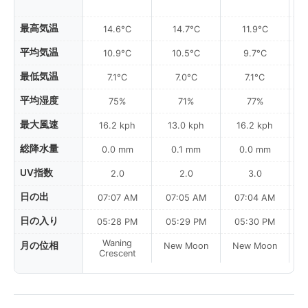
最高気温
14.6°C
14.7°C
11.9°C
平均気温
10.9°C
10.5°C
9.7°C
最低気温
7.1°C
7.0°C
7.1°C
平均湿度
75%
71%
77%
最大風速
16.2 kph
13.0 kph
16.2 kph
総降水量
0.0 mm
0.1 mm
0.0 mm
UV指数
2.0
2.0
3.0
日の出
07:07 AM
07:05 AM
07:04 AM
日の入り
05:28 PM
05:29 PM
05:30 PM
Waning
月の位相
New Moon
New Moon
N
Crescent