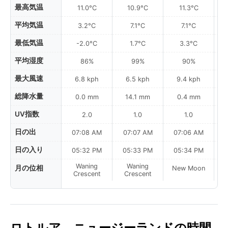
最高気温
11.0°C
10.9°C
11.3°C
平均気温
3.2°C
7.1°C
7.1°C
最低気温
-2.0°C
1.7°C
3.3°C
平均湿度
86%
99%
90%
最大風速
6.8 kph
6.5 kph
9.4 kph
総降水量
0.0 mm
14.1 mm
0.4 mm
UV指数
2.0
1.0
1.0
日の出
07:08 AM
07:07 AM
07:06 AM
日の入り
05:32 PM
05:33 PM
05:34 PM
Waning
Waning
月の位相
New Moon
N
Crescent
Crescent
ロトルア、ニュージーランドの時間