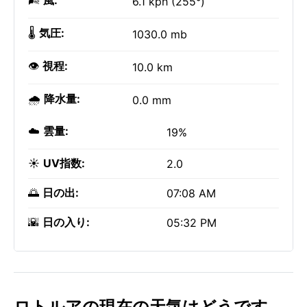
🌬️
風:
6.1 kph (255°)
🌡️
気圧:
1030.0 mb
👁️
視程:
10.0 km
🌧️
降水量:
0.0 mm
☁️
雲量:
19%
☀️
UV指数:
2.0
🌅
日の出:
07:08 AM
🌇
日の入り:
05:32 PM
ロトルアの現在の天気はどうです