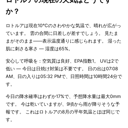
か？
ロトルアは現在10°Cのさわやかな気温で、晴れが広がっ
ています。 雲の合間に日差しが差すでしょう。 見たま
まがそのまま——表示温度通りに感じられます。 湿った
肌に刺さる寒さ — 湿度は65%。
安心して呼吸を：空気質は良好、EPA指数1。 UVは2で
低い — 今日は日焼け対策は不要です。 日の出は07:08
AM、日の入りは05:32 PMで、日照時間は10時間24分で
す。
今日の降水確率はわずか17%で、予想降水量は最大0mm
です。 今は乾いていますが、9頃から雨が降りそうな予
報です。 これはロトルアの8月の平年気温とほぼ同じで
す。