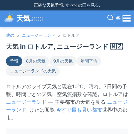
正確な天気予報
.
すべての国を見る
.
☰
天気.
app
🌐
他の
ニュージーランド
ロトルア
>
>
天気 in ロトルア, ニュージーランド 🇳🇿
予報
8月の天気
9月の天気
年間平均
ニュージーランドの天気
ロトルアのライブ天気と現在10°C、晴れ。7日間の予
報、時間ごとの天気、空気質指数を確認。ロトルアは
ニュージーランド
— 主要都市の天気を見る
ニュージ
ーランド
, または閲覧
今すぐ最も暑い都市
世界中の都
市。