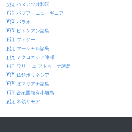
🇻🇺 バヌアツ共和国
🇵🇬 パプア・ニューギニア
🇵🇼 パラオ
🇵🇳 ピトケアン諸島
🇫🇯 フィジー
🇲🇭 マーシャル諸島
🇫🇲 ミクロネシア連邦
🇼🇫 ワリー エ フトゥーナ諸島
🇵🇫 仏領ポリネシア
🇲🇵 北マリアナ諸島
🇺🇲 合衆国領有小離島
🇦🇸 米領サモア