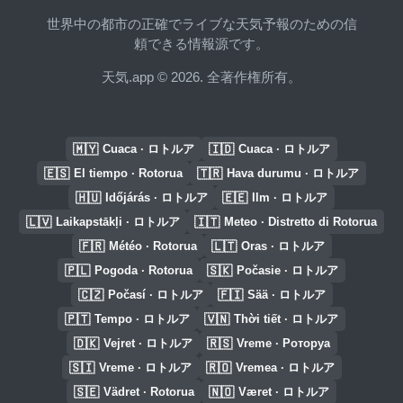
世界中の都市の正確でライブな天気予報のための信
頼できる情報源です。
天気.app © 2026. 全著作権所有。
🇲🇾
🇮🇩
Cuaca · ロトルア
Cuaca · ロトルア
🇪🇸
🇹🇷
El tiempo · Rotorua
Hava durumu · ロトルア
🇭🇺
🇪🇪
Időjárás · ロトルア
Ilm · ロトルア
🇱🇻
🇮🇹
Laikapstākļi · ロトルア
Meteo · Distretto di Rotorua
🇫🇷
🇱🇹
Météo · Rotorua
Oras · ロトルア
🇵🇱
🇸🇰
Pogoda · Rotorua
Počasie · ロトルア
🇨🇿
🇫🇮
Počasí · ロトルア
Sää · ロトルア
🇵🇹
🇻🇳
Tempo · ロトルア
Thời tiết · ロトルア
🇩🇰
🇷🇸
Vejret · ロトルア
Vreme · Роторуа
🇸🇮
🇷🇴
Vreme · ロトルア
Vremea · ロトルア
🇸🇪
🇳🇴
Vädret · Rotorua
Været · ロトルア