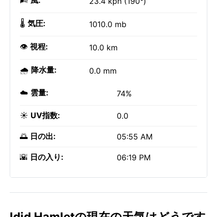
🌬️
風:
23.4 kph (190°)
🌡️
気圧:
1010.0 mb
👁️
視程:
10.0 km
🌧️
降水量:
0.0 mm
☁️
雲量:
74%
☀️
UV指数:
0.0
🌅
日の出:
05:55 AM
🌇
日の入り:
06:19 PM
Idid Hamletの現在の天気はどうです