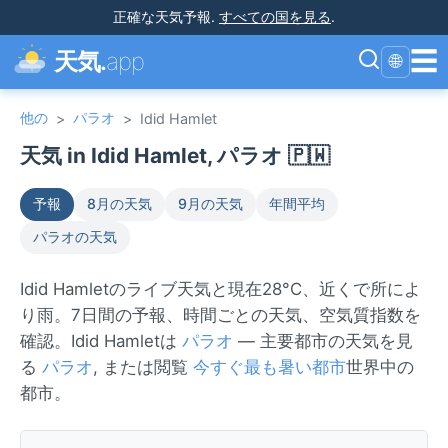
正確な天気予報
.
すべての国を見る
.
☰
天気.
app
🌐
他の
パラオ
>
>
Idid Hamlet
天気 in Idid Hamlet, パラオ 🇵🇼
予報
8月の天気
9月の天気
年間平均
パラオの天気
Idid Hamletのライブ天気と現在28°C、近くで所によ
り雨。7日間の予報、時間ごとの天気、空気質指数を
確認。Idid Hamletは
パラオ
— 主要都市の天気を見
る
パラオ
, または閲覧
今すぐ最も暑い都市
世界中の
都市。