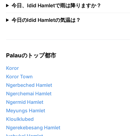
今日、Idid Hamletで雨は降りますか？
今日のIdid Hamletの気温は？
Palauのトップ都市
Koror
Koror Town
Ngerbeched Hamlet
Ngerchemai Hamlet
Ngermid Hamlet
Meyungs Hamlet
Kloulklubed
Ngerekebesang Hamlet