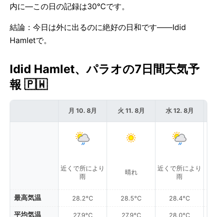
内に—この日の記録は30°Cです。
結論：今日は外に出るのに絶好の日和です——Idid
Hamletで。
Idid Hamlet、パラオの7日間天気予
報 🇵🇼
月 10. 8月
火 11. 8月
水 12. 8月
近くで所により
近くで所により
晴れ
雨
雨
最高気温
28.2°C
28.5°C
28.4°C
平均気温
27.9°C
27.9°C
28.0°C