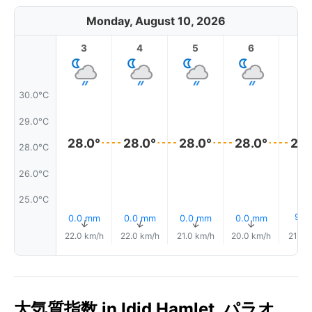
Monday, August 10, 2026
3
4
5
6
7
30.0°C
29.0°C
28.0°
28.0°
28.0°
28.0°
28.
28.0°C
26.0°C
25.0°C
9%
0.0 mm
0.0 mm
0.0 mm
0.0 mm
↑
↑
↑
↑
22.0 km/h
22.0 km/h
21.0 km/h
20.0 km/h
21.0 
大気質指数 in Idid Hamlet, パラオ