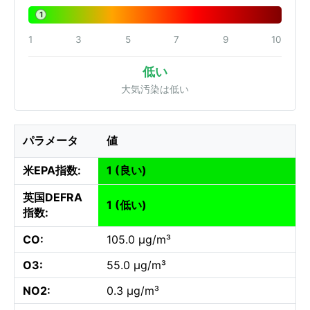
1
1
3
5
7
9
10
低い
大気汚染は低い
パラメータ
値
米EPA指数:
1 (良い)
英国DEFRA
1 (低い)
指数:
CO:
105.0 µg/m³
O3:
55.0 µg/m³
NO2:
0.3 µg/m³