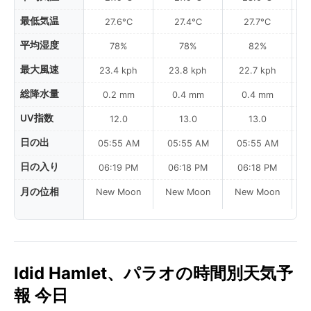
最低気温
27.6°C
27.4°C
27.7°C
平均湿度
78%
78%
82%
最大風速
23.4 kph
23.8 kph
22.7 kph
総降水量
0.2 mm
0.4 mm
0.4 mm
UV指数
12.0
13.0
13.0
日の出
05:55 AM
05:55 AM
05:55 AM
0
日の入り
06:19 PM
06:18 PM
06:18 PM
月の位相
New Moon
New Moon
New Moon
N
Idid Hamlet、パラオの時間別天気予
報 今日