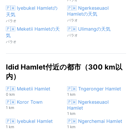
🇵🇼 Iyebukel Hamletの
🇵🇼 Ngerkeseuaol
Hamletの天気
天気
パラオ
パラオ
🇵🇼 Meketii Hamletの天
🇵🇼 Ulimangの天気
気
パラオ
パラオ
Idid Hamlet付近の都市（300 km以
内）
🇵🇼 Meketii Hamlet
🇵🇼 Tngeronger Hamlet
0 km
1 km
🇵🇼 Koror Town
🇵🇼 Ngerkeseuaol
Hamlet
1 km
1 km
🇵🇼 Iyebukel Hamlet
🇵🇼 Ngerchemai Hamlet
1 km
1 km