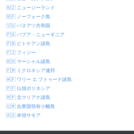
🇳🇿 ニュージーランド
🇳🇫 ノーフォーク島
🇻🇺 バヌアツ共和国
🇵🇬 パプア・ニューギニア
🇵🇳 ピトケアン諸島
🇫🇯 フィジー
🇲🇭 マーシャル諸島
🇫🇲 ミクロネシア連邦
🇼🇫 ワリー エ フトゥーナ諸島
🇵🇫 仏領ポリネシア
🇲🇵 北マリアナ諸島
🇺🇲 合衆国領有小離島
🇦🇸 米領サモア