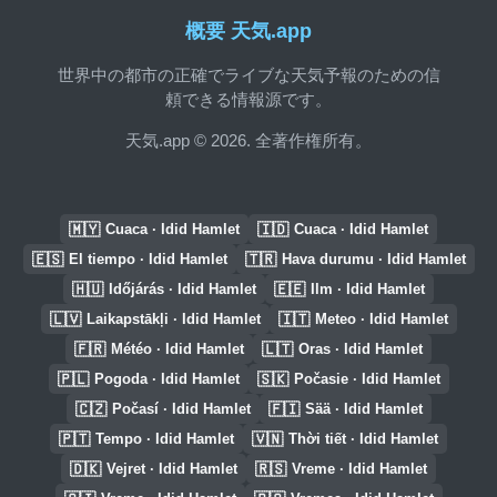
概要 天気.app
世界中の都市の正確でライブな天気予報のための信
頼できる情報源です。
天気.app © 2026. 全著作権所有。
🇲🇾
🇮🇩
Cuaca · Idid Hamlet
Cuaca · Idid Hamlet
🇪🇸
🇹🇷
El tiempo · Idid Hamlet
Hava durumu · Idid Hamlet
🇭🇺
🇪🇪
Időjárás · Idid Hamlet
Ilm · Idid Hamlet
🇱🇻
🇮🇹
Laikapstākļi · Idid Hamlet
Meteo · Idid Hamlet
🇫🇷
🇱🇹
Météo · Idid Hamlet
Oras · Idid Hamlet
🇵🇱
🇸🇰
Pogoda · Idid Hamlet
Počasie · Idid Hamlet
🇨🇿
🇫🇮
Počasí · Idid Hamlet
Sää · Idid Hamlet
🇵🇹
🇻🇳
Tempo · Idid Hamlet
Thời tiết · Idid Hamlet
🇩🇰
🇷🇸
Vejret · Idid Hamlet
Vreme · Idid Hamlet