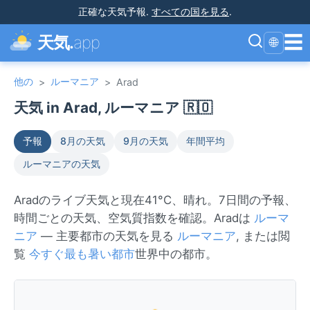
正確な天気予報
.
すべての国を見る
.
☰
天気.
app
🌐
他の
ルーマニア
>
>
Arad
天気 in Arad, ルーマニア 🇷🇴
予報
8月の天気
9月の天気
年間平均
ルーマニアの天気
Aradのライブ天気と現在41°C、晴れ。7日間の予報、
時間ごとの天気、空気質指数を確認。Aradは
ルーマ
ニア
— 主要都市の天気を見る
ルーマニア
, または閲
覧
今すぐ最も暑い都市
世界中の都市。