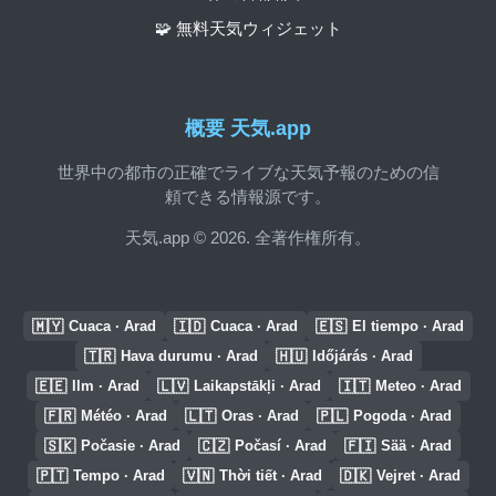
🧩 無料天気ウィジェット
概要 天気.app
世界中の都市の正確でライブな天気予報のための信
頼できる情報源です。
天気.app © 2026. 全著作権所有。
🇲🇾
🇮🇩
🇪🇸
Cuaca · Arad
Cuaca · Arad
El tiempo · Arad
🇹🇷
🇭🇺
Hava durumu · Arad
Időjárás · Arad
🇪🇪
🇱🇻
🇮🇹
Ilm · Arad
Laikapstākļi · Arad
Meteo · Arad
🇫🇷
🇱🇹
🇵🇱
Météo · Arad
Oras · Arad
Pogoda · Arad
🇸🇰
🇨🇿
🇫🇮
Počasie · Arad
Počasí · Arad
Sää · Arad
🇵🇹
🇻🇳
🇩🇰
Tempo · Arad
Thời tiết · Arad
Vejret · Arad