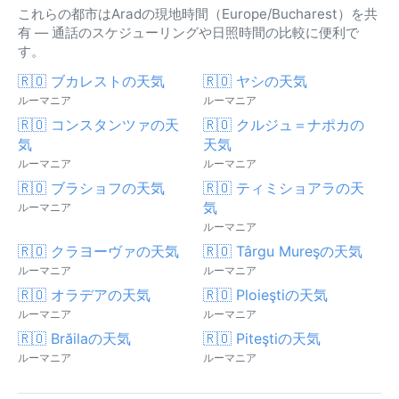
これらの都市はAradの現地時間（Europe/Bucharest）を共
有 — 通話のスケジューリングや日照時間の比較に便利で
す。
🇷🇴 ブカレストの天気
🇷🇴 ヤシの天気
ルーマニア
ルーマニア
🇷🇴 コンスタンツァの天
🇷🇴 クルジュ＝ナポカの
気
天気
ルーマニア
ルーマニア
🇷🇴 ブラショフの天気
🇷🇴 ティミショアラの天
気
ルーマニア
ルーマニア
🇷🇴 クラヨーヴァの天気
🇷🇴 Târgu Mureşの天気
ルーマニア
ルーマニア
🇷🇴 オラデアの天気
🇷🇴 Ploieştiの天気
ルーマニア
ルーマニア
🇷🇴 Brăilaの天気
🇷🇴 Piteştiの天気
ルーマニア
ルーマニア