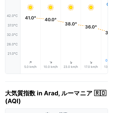
42.0°C
41.0°
40.0°
38.0°
37.0°C
36.0°
33.
32.0°C
26.0°C
21.0°C
0.0
↑
↑
↑
↑
5.0 km/h
10.0 km/h
23.0 km/h
17.0 km/h
13.0 
大気質指数 in Arad, ルーマニア 🇷🇴
(AQI)