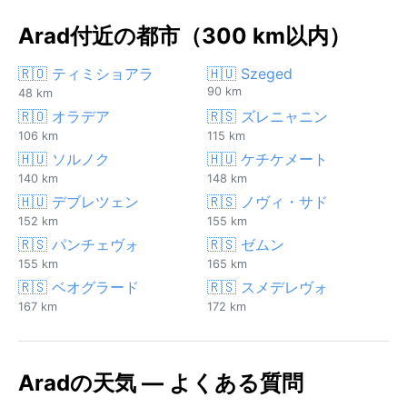
Arad付近の都市（300 km以内）
🇷🇴 ティミショアラ
🇭🇺 Szeged
90 km
48 km
🇷🇴 オラデア
🇷🇸 ズレニャニン
106 km
115 km
🇭🇺 ソルノク
🇭🇺 ケチケメート
140 km
148 km
🇭🇺 デブレツェン
🇷🇸 ノヴィ・サド
152 km
155 km
🇷🇸 パンチェヴォ
🇷🇸 ゼムン
155 km
165 km
🇷🇸 ベオグラード
🇷🇸 スメデレヴォ
167 km
172 km
Aradの天気 — よくある質問