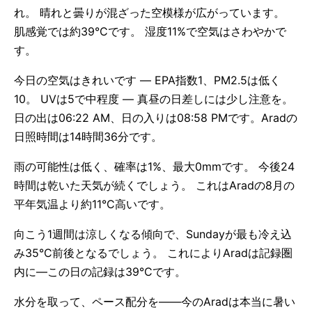
れ。 晴れと曇りが混ざった空模様が広がっています。
肌感覚では約39°Cです。 湿度11%で空気はさわやかで
す。
今日の空気はきれいです — EPA指数1、PM2.5は低く
10。 UVは5で中程度 — 真昼の日差しには少し注意を。
日の出は06:22 AM、日の入りは08:58 PMです。Aradの
日照時間は14時間36分です。
雨の可能性は低く、確率は1%、最大0mmです。 今後24
時間は乾いた天気が続くでしょう。 これはAradの8月の
平年気温より約11°C高いです。
向こう1週間は涼しくなる傾向で、Sundayが最も冷え込
み35°C前後となるでしょう。 これによりAradは記録圏
内に—この日の記録は39°Cです。
水分を取って、ペース配分を——今のAradは本当に暑い