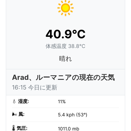
40.9°C
体感温度 38.8°C
晴れ
Arad、ルーマニアの現在の天気
16:15 今日に更新
💧
湿度:
11%
🌬️
風:
5.4 kph (53°)
🌡️
気圧:
1011.0 mb