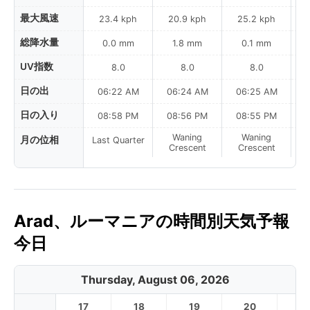
最大風速
23.4 kph
20.9 kph
25.2 kph
総降水量
0.0 mm
1.8 mm
0.1 mm
UV指数
8.0
8.0
8.0
日の出
06:22 AM
06:24 AM
06:25 AM
0
日の入り
08:58 PM
08:56 PM
08:55 PM
Waning
Waning
月の位相
Last Quarter
Crescent
Crescent
Arad、ルーマニアの時間別天気予報
今日
Thursday, August 06, 2026
17
18
19
20
2