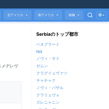
🌐
北アメリカ
南アメリカ
南極
▾
▼
▼
▼
Serbiaのトップ都市
ベオグラード
Niš
ノヴィ・サド
ゼムン
スメデレヴ
クラグイェヴァツ
チャチャク
ノヴィ・パザル
クラリェヴォ
ズレニャニン