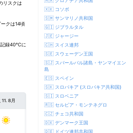
🇭🇷 クロアチア共和国
どのリスクは
🇽🇰 コソボ
🇸🇲 サンマリノ共和国
ークは14頃
🇬🇮 ジブラルタル
🇯🇪 ジャージー
記録40°Cに
🇨🇭 スイス連邦
🇸🇪 スウェーデン王国
🇸🇯 スバールバル諸島・ヤンマイエン
島
🇪🇸 スペイン
🇸🇰 スロバキア (スロバキア共和国)
🇸🇮 スロベニア
 11. 8月
水 12. 8月
🇷🇸 セルビア・モンテネグロ
🇨🇿 チェコ共和国
🇩🇰 デンマーク王国
🇩🇪 ドイツ連邦共和国