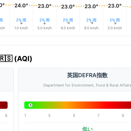
0°
24.0°
23.0°
23.0°
23.0°
23.0°
 雨
2% 雨
2% 雨
2% 雨
2% 雨
2% 雨
↑
↑
↑
↑
↑
↑
m/h
1.0 km/h
5.0 km/h
6.0 km/h
8.0 km/h
5.0 km/h
 (AQI)
英国DEFRA指数
Department for Environment, Food & Rural Affair
1
6
1
3
5
7
9
低い