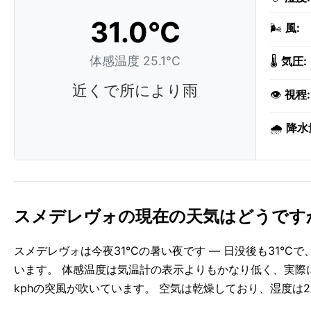
31.0°C
🌬️
風:
体感温度 25.1°C
🌡️
気圧:
近くで所により雨
👁️
視程:
🌧️
降水
スメデレヴォの現在の天気はどうです
スメデレヴォは今夜31°Cの暑い夜です — 日没後も31°
います。 体感温度は気温計の表示よりもかなり低く、実際に外
kphの突風が吹いています。 空気は乾燥しており、湿度は