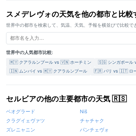
スメデレヴォの天気を他の都市と比較
世界中の都市を検索して、気温、天気、予報を横並びで比較で
世界中の人気都市比較:
🇲🇾 クアラルンプール vs 🇻🇳 ホーチミン
🇸🇬 シンガポール 
🇮🇳 ムンバイ vs 🇲🇾 クアラルンプール
🇫🇷 パリ vs 🇮🇹 
セルビアの他の主要都市の天気 🇷🇸
ベオグラード
Niš
クラグイェヴァツ
チャチャク
ズレニャニン
パンチェヴォ