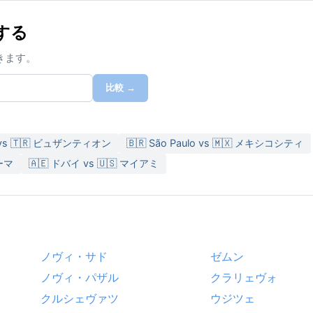
する
きます。
比較 →
vs 🇹🇷 ビュザンティオン
🇧🇷 São Paulo vs 🇲🇽 メキシコシティ
ローマ
🇦🇪 ドバイ vs 🇺🇸 マイアミ
ノヴィ・サド
ゼムン
ノヴィ・パザル
クラリェヴォ
クルシェヴァツ
ウジツェ