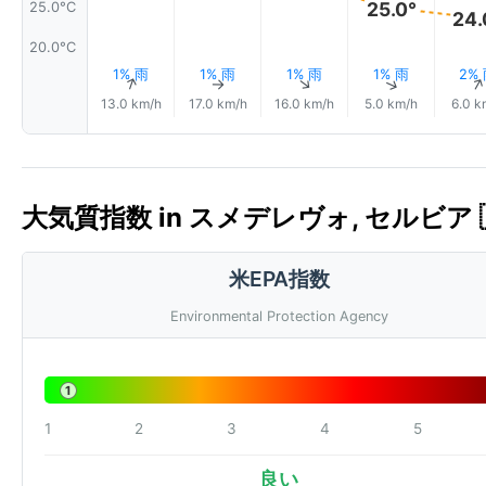
25.0°
25.0°C
24.
20.0°C
1% 雨
1% 雨
1% 雨
1% 雨
2%
↑
↑
↑
↑
13.0 km/h
17.0 km/h
16.0 km/h
5.0 km/h
6.0 k
大気質指数 in スメデレヴォ, セルビア 🇷
米EPA指数
Environmental Protection Agency
1
1
2
3
4
5
良い