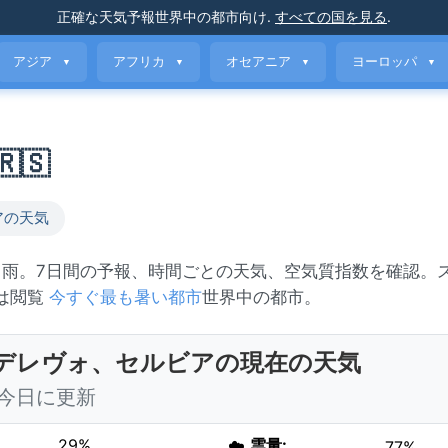
正確な天気予報
世界中の都市向け
.
すべての国を見る
.
アジア
アフリカ
オセアニア
ヨーロッパ
▼
▼
▼
▼
🇸
アの天気
り雨。7日間の予報、時間ごとの天気、空気質指数を確認。
たは閲覧
今すぐ最も暑い都市
世界中の都市。
デレヴォ、セルビアの現在の天気
5 今日に更新
29%
☁️
雲量:
77%