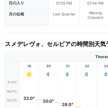
日の入り
07:55 PM
07:54 PM
Waning
月の位相
Last Quarter
Crescent
スメデレヴォ、セルビアの時間別天気予
Thursd
19
20
21
22
2
41.0°C
36.0°C
32.0°
30.0°
30.0°C
28.0°