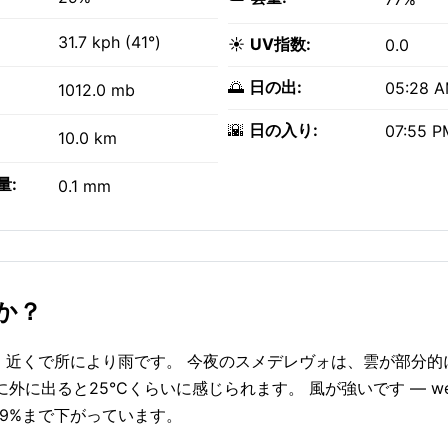
31.7 kph (41°)
☀️
UV指数:
0.0
🌅
日の出:
05:28 
1012.0 mb
🌇
日の入り:
07:55 P
10.0 km
量:
0.1 mm
か？
Cで、近くで所により雨です。 今夜のスメデレヴォは、雲が部分
に出ると25°Cくらいに感じられます。 風が強いです — wes
29%まで下がっています。