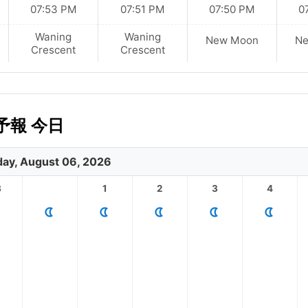
07:53 PM
07:51 PM
07:50 PM
0
Waning
Waning
New Moon
N
Crescent
Crescent
報 今日
ay, August 06, 2026
3
1
2
3
4