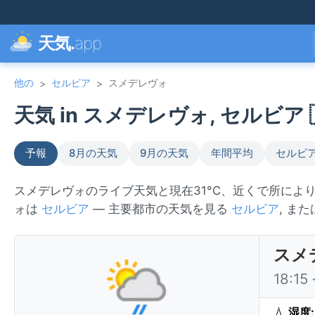
天気.
app
他の
セルビア
スメデレヴォ
>
>
天気 in スメデレヴォ, セルビア 
予報
8月の天気
9月の天気
年間平均
セルビ
スメデレヴォのライブ天気と現在31°C、近くで所によ
ォは
セルビア
— 主要都市の天気を見る
セルビア
, ま
スメ
18:1
💧
湿度: