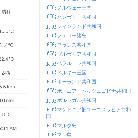
🇳🇴 ノルウェー王国
晴れ
晴れ
🇭🇺 ハンガリー共和国
🇫🇮 フィンランド共和国
40.6°C
41.6°C
🇫🇴 フェロー諸島
🇫🇷 フランス共和国
31.4°C
32.5°C
🇧🇬 ブルガリア共和国
22.4°C
23.1°C
🇧🇾 ベラルーシ共和国
🇧🇪 ベルギー王国
24%
21%
🇵🇱 ポーランド共和国
5.5 kph
18.0 kph
🇧🇦 ボスニア・ヘルツェゴビナ共和国
🇵🇹 ポルトガル共和国
0.0 mm
0.0 mm
🇲🇰 マケドニア旧ユーゴスラビア共和
10.0
10.0
国
🇲🇹 マルタ島
5:34 AM
05:35 AM
🇮🇲 マン島