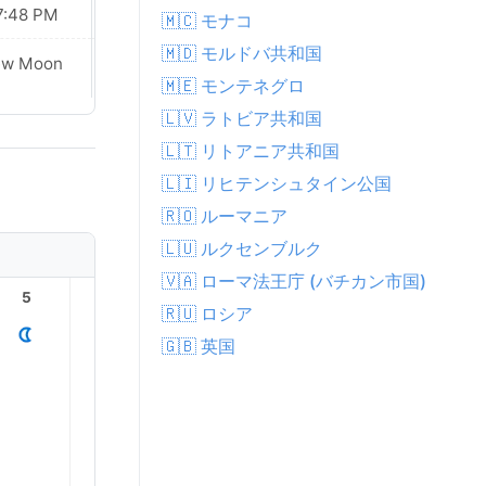
7:48 PM
07:47 PM
🇲🇨 モナコ
🇲🇩 モルドバ共和国
ew Moon
New Moon
🇲🇪 モンテネグロ
🇱🇻 ラトビア共和国
🇱🇹 リトアニア共和国
🇱🇮 リヒテンシュタイン公国
🇷🇴 ルーマニア
🇱🇺 ルクセンブルク
🇻🇦 ローマ法王庁 (バチカン市国)
5
6
7
8
9
10
🇷🇺 ロシア
🇬🇧 英国
35.0°
32.0°
29.0°