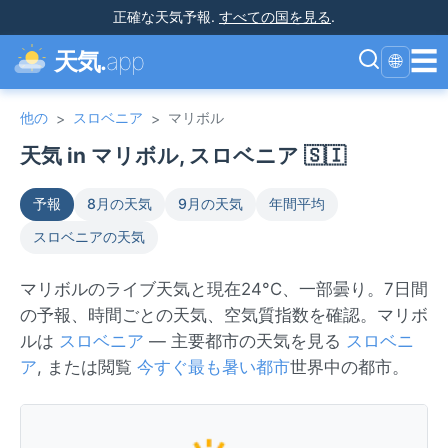
正確な天気予報
.
すべての国を見る
.
☰
天気.
app
🌐
他の
スロベニア
マリボル
>
>
天気 in マリボル, スロベニア 🇸🇮
予報
8月の天気
9月の天気
年間平均
スロベニアの天気
マリボルのライブ天気と現在24°C、一部曇り。7日間
の予報、時間ごとの天気、空気質指数を確認。マリボ
ルは
スロベニア
— 主要都市の天気を見る
スロベニ
ア
, または閲覧
今すぐ最も暑い都市
世界中の都市。