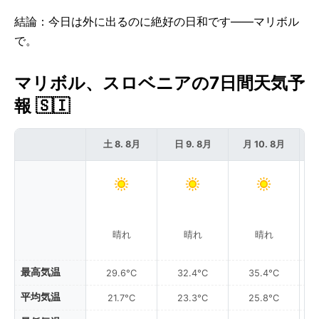
結論：今日は外に出るのに絶好の日和です——マリボル
で。
マリボル、スロベニアの7日間天気予
報 🇸🇮
土 8. 8月
日 9. 8月
月 10. 8月
晴れ
晴れ
晴れ
最高気温
29.6°C
32.4°C
35.4°C
平均気温
21.7°C
23.3°C
25.8°C