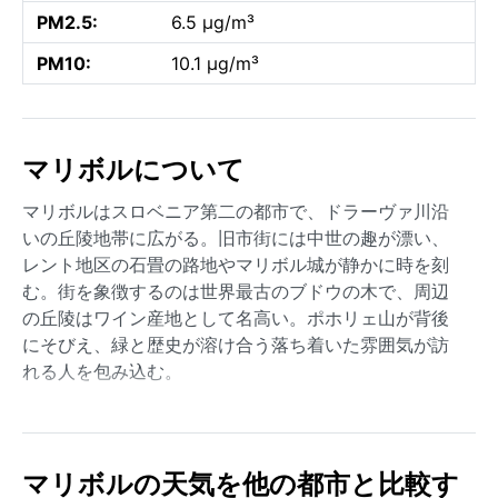
PM2.5:
6.5 µg/m³
PM10:
10.1 µg/m³
マリボルについて
マリボルはスロベニア第二の都市で、ドラーヴァ川沿
いの丘陵地帯に広がる。旧市街には中世の趣が漂い、
レント地区の石畳の路地やマリボル城が静かに時を刻
む。街を象徴するのは世界最古のブドウの木で、周辺
の丘陵はワイン産地として名高い。ポホリェ山が背後
にそびえ、緑と歴史が溶け合う落ち着いた雰囲気が訪
れる人を包み込む。
気候区分は温暖夏季湿潤大陸性気候（Dfb）に属する。
夏は平均気温20～25度で過ごしやすく、時折30度を超
える暑さもあるが湿度は低め。冬は氷点下が続き、降
マリボルの天気を他の都市と比較す
雪量は中程度で、ポホリェ山ではスキーが楽しめる。