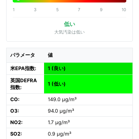
1
3
5
7
9
10
低い
大気汚染は低い
パラメータ
値
米EPA指数:
1 (良い)
英国DEFRA
1 (低い)
指数:
CO:
149.0 µg/m³
O3:
94.0 µg/m³
NO2:
1.7 µg/m³
SO2:
0.9 µg/m³