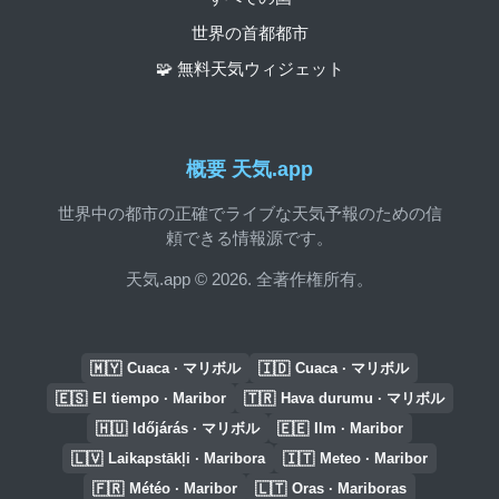
世界の首都都市
🧩 無料天気ウィジェット
概要 天気.app
世界中の都市の正確でライブな天気予報のための信
頼できる情報源です。
天気.app © 2026. 全著作権所有。
🇲🇾
🇮🇩
Cuaca · マリボル
Cuaca · マリボル
🇪🇸
🇹🇷
El tiempo · Maribor
Hava durumu · マリボル
🇭🇺
🇪🇪
Időjárás · マリボル
Ilm · Maribor
🇱🇻
🇮🇹
Laikapstākļi · Maribora
Meteo · Maribor
🇫🇷
🇱🇹
Météo · Maribor
Oras · Mariboras