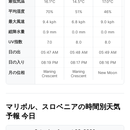
最低気温
16.1°C
14.5°C
17.0°C
平均湿度
70%
51%
46%
最大風速
9.4 kph
6.8 kph
9.0 kph
総降水量
0.9 mm
0.0 mm
0.0 mm
UV指数
7.0
8.0
8.0
日の出
05:47 AM
05:48 AM
05:49 AM
0
日の入り
08:19 PM
08:17 PM
08:16 PM
Waning
Waning
月の位相
New Moon
N
Crescent
Crescent
マリボル、スロベニアの時間別天気
予報 今日