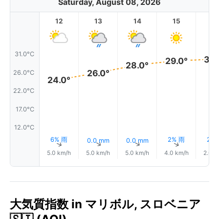
Saturday, August 08, 2026
12
13
14
15
1
31.0°C
30.
29.0°
28.0°
26.0°
26.0°C
24.0°
22.0°C
17.0°C
12.0°C
6% 雨
2% 雨
2%
0.0 mm
0.0 mm
↑
↑
↑
↑
5.0 km/h
5.0 km/h
5.0 km/h
4.0 km/h
2.0 k
大気質指数 in マリボル, スロベニア