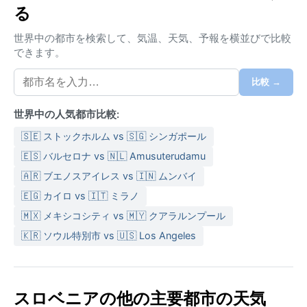
る
春と秋は雨が多く、年間降水量は約1000ミリ。湿度は
年間を通じて快適な範囲で、極端な乾燥や蒸し暑さは
世界中の都市を検索して、気温、天気、予報を横並びで比較
少ない。荷物は夏に軽い長袖と日除け、冬は厚手のコ
できます。
ートと防水靴が必須、春秋は重ね着が便利だ。
比較 →
最も快適な時期は5月から9月。日差しが柔らかく、晴
れた日が続く。冬は12月から2月がスキーシーズンで、
世界中の人気都市比較:
晴天と雪が交互に訪れる。特筆すべき現象として、秋
から冬にかけてドラーヴァ川沿いで発生する濃い霧が
🇸🇪 ストックホルム vs 🇸🇬 シンガポール
街並みを幻想的に包む。降雪は積もるが吹雪は稀で、
🇪🇸 バルセロナ vs 🇳🇱 Amusuterudamu
ハリケーンやモンスーンなどの激しい嵐はない。気候
🇦🇷 ブエノスアイレス vs 🇮🇳 ムンバイ
の穏やかさが、歴史と自然をゆったり味わう旅にぴっ
🇪🇬 カイロ vs 🇮🇹 ミラノ
たりの街である。
🇲🇽 メキシコシティ vs 🇲🇾 クアラルンプール
🇰🇷 ソウル特別市 vs 🇺🇸 Los Angeles
スロベニアの他の主要都市の天気