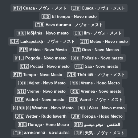
🇲🇾
🇮🇩
Cuaca · ノヴォ・メスト
Cuaca · ノヴォ・メスト
🇪🇸
El tiempo · Novo mesto
🇹🇷
Hava durumu · ノヴォ・メスト
🇭🇺
🇪🇪
Időjárás · Novo mesto
Ilm · ノヴォ・メスト
🇱🇻
🇮🇹
Laikapstākļi · ノヴォ・メスト
Meteo · Novo mesto
🇫🇷
🇱🇹
Météo · Novo Mesto
Oras · Novo Mestas
🇵🇱
🇸🇰
Pogoda · Novo mesto
Počasie · Novo mesto
🇨🇿
🇫🇮
Počasí · Novo mesto
Sää · Novo mesto
🇵🇹
🇻🇳
Tempo · Novo Mesto
Thời tiết · ノヴォ・メスト
🇩🇰
🇷🇸
Vejret · Novo Mesto
Vreme · Ново Место
🇸🇮
🇷🇴
Vreme · Novo mesto
Vremea · Novo mesto
🇸🇪
🇳🇴
Vädret · Novo mesto
Været · ノヴォ・メスト
🇬🇧🇺🇸
🇳🇱
Weather · Novo Mesto
Weer · Novo mesto
🇩🇪
🇺🇦
Wetter · Rudolfswerth
Погода · Ново Место
🇷🇺
🇸🇦
Погода · Ново-Место
الطقس · نوفو ميتسو
🇹🇭
🇯🇵
สภาพอากาศ · นอวอเมสตอ
天気 · ノヴォ・メスト