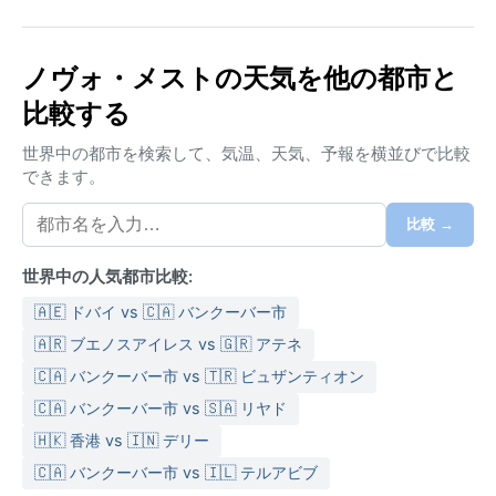
ケッペンの気候区分は温暖湿潤気候（Cfa）に属し、夏
は平均気温が25度前後まで上がり湿度も高めだが、時
ノヴォ・メストの天気を他の都市と
折雷雨が涼をもたらす。冬は0度前後で、雪が数週間積
比較する
もることもあるが、厳しい寒さは稀だ。年間を通じて
降水は安定しており、特に秋から春にかけては曇りの
世界中の都市を検索して、気温、天気、予報を横並びで比較
日が多い。旅行には、夏は通気性の良い軽装と折りた
できます。
たみ傘、冬は暖かいコートと防水靴、春秋は重ね着で
きる長袖が便利で、雨具は常備したい。
比較 →
気候面でのベストシーズンは5月から9月で、日照時間
世界中の人気都市比較:
が長く快適に散策できる。夏にまれに熱波が発生する
が、クリュカ川沿いで涼むことも可能だ。冬の早朝に
🇦🇪 ドバイ vs 🇨🇦 バンクーバー市
は川霧が立ち込め、幻想的な景観を見せる。ハリケー
🇦🇷 ブエノスアイレス vs 🇬🇷 アテネ
ンやモンスーンといった極端な現象はなく、全体的に
🇨🇦 バンクーバー市 vs 🇹🇷 ビュザンティオン
温和な気候が続く。春の新緑と秋の紅葉も美しく、ど
🇨🇦 バンクーバー市 vs 🇸🇦 リヤド
の季節を選んでも落ち着いた魅力に触れられる。
🇭🇰 香港 vs 🇮🇳 デリー
🇨🇦 バンクーバー市 vs 🇮🇱 テルアビブ