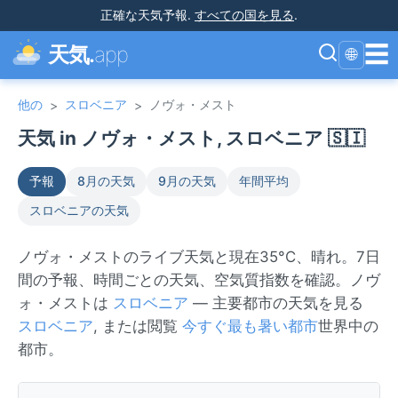
正確な天気予報
.
すべての国を見る
.
☰
天気.
app
🌐
他の
スロベニア
ノヴォ・メスト
>
>
天気 in ノヴォ・メスト, スロベニア 🇸🇮
予報
8月の天気
9月の天気
年間平均
スロベニアの天気
ノヴォ・メストのライブ天気と現在35°C、晴れ。7日
間の予報、時間ごとの天気、空気質指数を確認。ノヴ
ォ・メストは
スロベニア
— 主要都市の天気を見る
スロベニア
, または閲覧
今すぐ最も暑い都市
世界中の
都市。