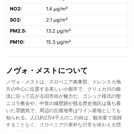
NO2:
1.4 µg/m³
SO2:
2.1 µg/m³
PM2.5:
13.2 µg/m³
PM10:
15.3 µg/m³
ノヴォ・メストについて
ノヴォ・メストは、スロベニア南東部、ドレンスカ地
方の中心に位置する美しい小都市で、クリュカ川の曲
流に沿って広がる旧市街が魅力だ。ゴシック様式の聖
ニコラ教会や、中世の城壁跡が残る歴史地区は落ち着
いた雰囲気で、周辺の丘陵地帯はワイン産地としても
知られる。人口約2万4千人のこの街は、観光客で混雑
することなく、スロベニアの素朴な日常を味わえる隠
れた名所といえる。