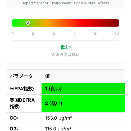
Department for Environment, Food & Rural Affairs
2
1
3
5
7
9
10
低い
大気汚染は低い
パラメータ
値
米EPA指数:
1 (良い)
英国DEFRA
2 (低い)
指数:
CO:
153.0 µg/m³
O3:
115.0 µg/m³