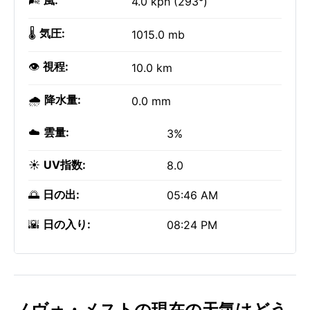
🌬️
風:
4.0 kph (293°)
🌡️
気圧:
1015.0 mb
👁️
視程:
10.0 km
🌧️
降水量:
0.0 mm
☁️
雲量:
3%
☀️
UV指数:
8.0
🌅
日の出:
05:46 AM
🌇
日の入り:
08:24 PM
ノヴォ・メストの現在の天気はどう