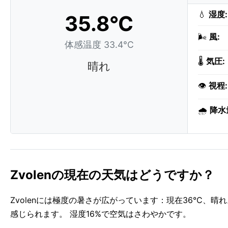
💧
湿度:
35.8°C
🌬️
風:
体感温度 33.4°C
🌡️
気圧:
晴れ
👁️
視程:
🌧️
降水
Zvolenの現在の天気はどうですか？
Zvolenには極度の暑さが広がっています：現在36°C、晴
感じられます。 湿度16%で空気はさわやかです。