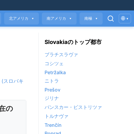
🌐
北アメリカ
南アメリカ
南極
▾
▼
▼
▼
Slovakiaのトップ都市
ブラチスラヴァ
コシツェ
Petržalka
ニトラ
 (スロバキ
。
Prešov
ジリナ
現在の
バンスカー・ビストリツァ
トルナヴァ
Trenčín
Poprad