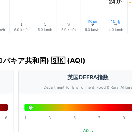
24.0°
1% 雨
1% 雨
↑
↑
↑
↑
↑
m/h
6.0 km/h
5.0 km/h
5.0 km/h
5.0 km/h
4.0 km/h
バキア共和国) 🇸🇰 (AQI)
英国DEFRA指数
Department for Environment, Food & Rural Affair
1
6
1
3
5
7
9
低い