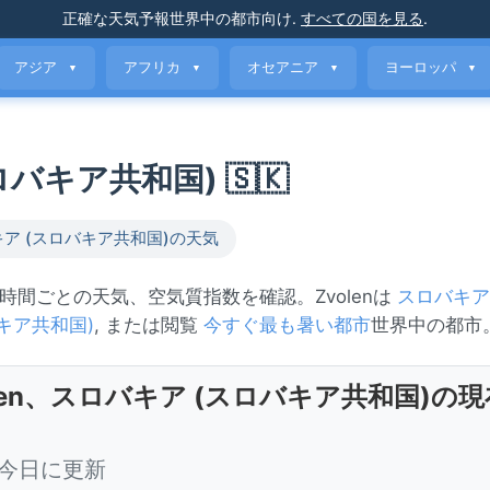
正確な天気予報
世界中の都市向け
.
すべての国を見る
.
アジア
アフリカ
オセアニア
ヨーロッパ
▼
▼
▼
▼
スロバキア共和国) 🇸🇰
ア (スロバキア共和国)の天気
、時間ごとの天気、空気質指数を確認。Zvolenは
スロバキア
キア共和国)
, または閲覧
今すぐ最も暑い都市
世界中の都市
olen、スロバキア (スロバキア共和国)の
0 今日に更新