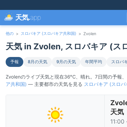
天気.
app
他の
スロバキア (スロバキア共和国)
>
>
Zvolen
天気 in Zvolen, スロバキア (
予報
8月の天気
9月の天気
年間平均
スロバキ
Zvolenのライブ天気と現在36°C、晴れ。7日間の予報
ア共和国)
— 主要都市の天気を見る
スロバキア (スロバ
Zv
天気
11:0