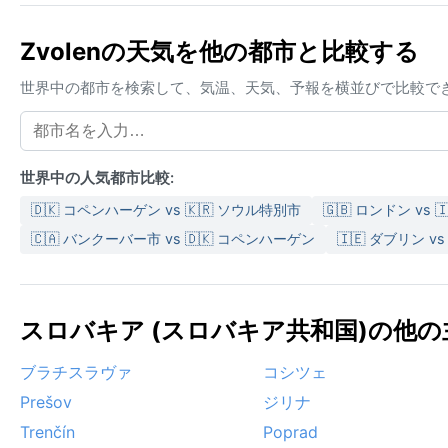
Zvolenの天気を他の都市と比較する
世界中の都市を検索して、気温、天気、予報を横並びで比較で
世界中の人気都市比較:
🇩🇰 コペンハーゲン vs 🇰🇷 ソウル特別市
🇬🇧 ロンドン vs 
🇨🇦 バンクーバー市 vs 🇩🇰 コペンハーゲン
🇮🇪 ダブリン vs 
スロバキア (スロバキア共和国)の他の主
ブラチスラヴァ
コシツェ
Prešov
ジリナ
Trenčín
Poprad