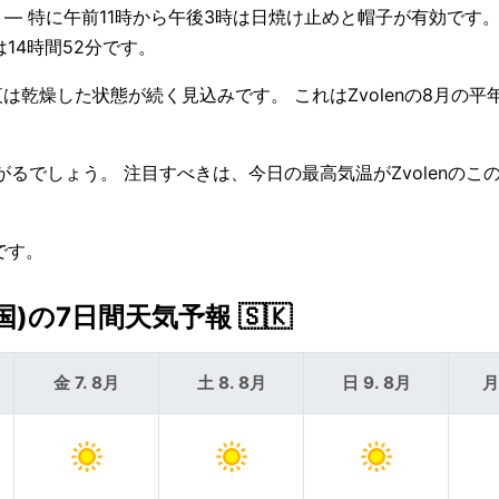
い — 特に午前11時から午後3時は日焼け止めと帽子が有効です。
間は14時間52分です。
は乾燥した状態が続く見込みです。 これはZvolenの8月の平
下がるでしょう。 注目すべきは、今日の最高気温がZvolenのこ
です。
)の7日間天気予報 🇸🇰
金 7. 8月
土 8. 8月
日 9. 8月
月