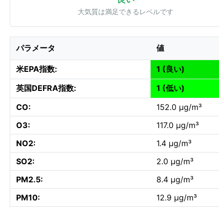
大気質は満足できるレベルです
パラメータ
値
米EPA指数:
1 (良い)
英国DEFRA指数:
1 (低い)
CO:
152.0 µg/m³
O3:
117.0 µg/m³
NO2:
1.4 µg/m³
SO2:
2.0 µg/m³
PM2.5:
8.4 µg/m³
PM10:
12.9 µg/m³