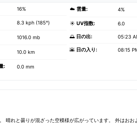
16%
☁️
雲量:
4%
8.3 kph (185°)
☀️
UV指数:
6.0
🌅
日の出:
05:23 
1016.0 mb
🌇
日の入り:
08:15 P
10.0 km
量:
0.0 mm
れ。 晴れと曇りが混ざった空模様が広がっています。 外はおおよ