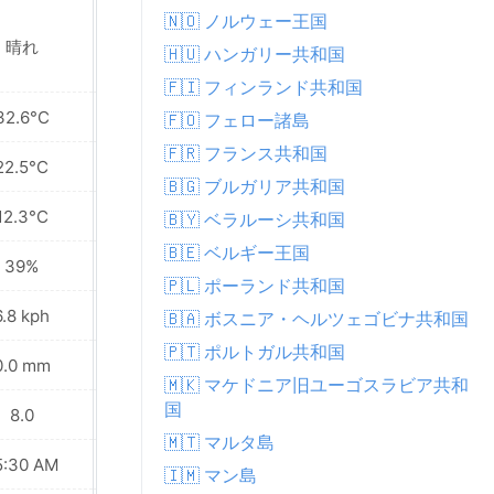
🇳🇴 ノルウェー王国
晴れ
晴れ
🇭🇺 ハンガリー共和国
🇫🇮 フィンランド共和国
32.6°C
27.5°C
🇫🇴 フェロー諸島
🇫🇷 フランス共和国
22.5°C
20.4°C
🇧🇬 ブルガリア共和国
12.3°C
14.1°C
🇧🇾 ベラルーシ共和国
🇧🇪 ベルギー王国
39%
54%
🇵🇱 ポーランド共和国
6.8 kph
11.2 kph
🇧🇦 ボスニア・ヘルツェゴビナ共和国
🇵🇹 ポルトガル共和国
0.0 mm
0.4 mm
🇲🇰 マケドニア旧ユーゴスラビア共和
国
8.0
7.0
🇲🇹 マルタ島
5:30 AM
05:31 AM
🇮🇲 マン島