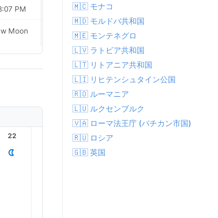
🇲🇨 モナコ
8:07 PM
08:05 PM
🇲🇩 モルドバ共和国
ew Moon
New Moon
🇲🇪 モンテネグロ
🇱🇻 ラトビア共和国
🇱🇹 リトアニア共和国
🇱🇮 リヒテンシュタイン公国
🇷🇴 ルーマニア
🇱🇺 ルクセンブルク
🇻🇦 ローマ法王庁 (バチカン市国)
22
23
1
2
3
🇷🇺 ロシア
🇬🇧 英国