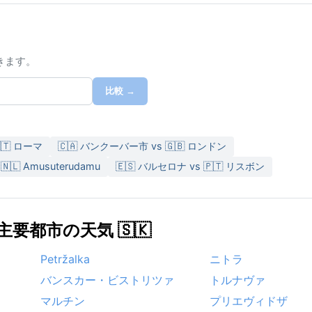
きます。
比較 →
🇹 ローマ
🇨🇦 バンクーバー市 vs 🇬🇧 ロンドン
🇳🇱 Amusuterudamu
🇪🇸 バルセロナ vs 🇵🇹 リスボン
要都市の天気 🇸🇰
Petržalka
ニトラ
バンスカー・ビストリツァ
トルナヴァ
マルチン
プリエヴィドザ