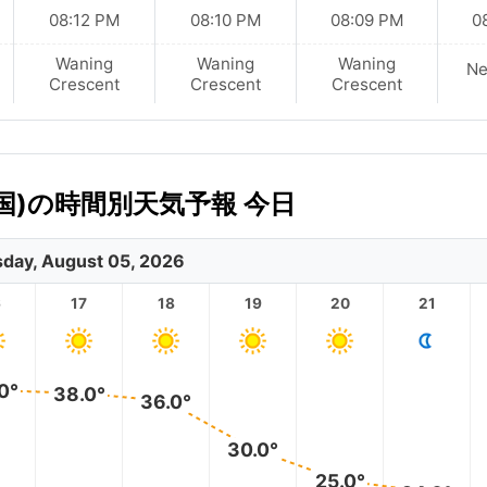
08:12 PM
08:10 PM
08:09 PM
0
Waning
Waning
Waning
N
Crescent
Crescent
Crescent
和国)の時間別天気予報 今日
day, August 05, 2026
6
17
18
19
20
21
0°
38.0°
36.0°
30.0°
25.0°