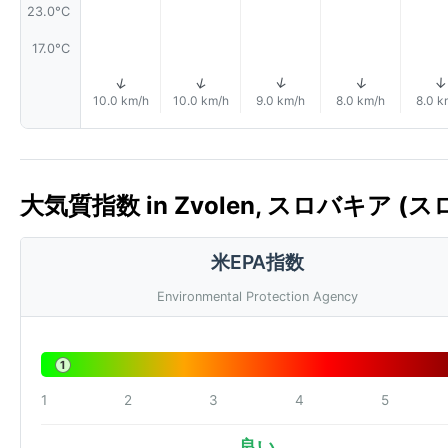
23.0°C
17.0°C
↑
↑
↑
↑
↑
10.0 km/h
10.0 km/h
9.0 km/h
8.0 km/h
8.0 k
大気質指数 in Zvolen, スロバキア (スロ
米EPA指数
Environmental Protection Agency
1
1
2
3
4
5
良い