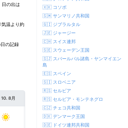
 日の出は
🇽🇰 コソボ
🇸🇲 サンマリノ共和国
🇬🇮 ジブラルタル
年気温より約
🇯🇪 ジャージー
🇨🇭 スイス連邦
の日の記録
🇸🇪 スウェーデン王国
🇸🇯 スバールバル諸島・ヤンマイエン
島
🇪🇸 スペイン
🇸🇮 スロベニア
🇷🇸 セルビア
 10. 8月
火 11. 8月
🇷🇸 セルビア・モンテネグロ
🇨🇿 チェコ共和国
🇩🇰 デンマーク王国
🇩🇪 ドイツ連邦共和国