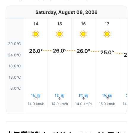
Saturday, August 08, 2026
14
15
16
17
1
29.0°C
26.0°
26.0°
26.0°
25.0°
24.
24.0°C
18.0°C
13.0°C
8.0°C
1% 雨
1% 雨
1% 雨
1% 雨
2%
↑
↑
↑
↑
↑
14.0 km/h
14.0 km/h
14.0 km/h
15.0 km/h
14.0 