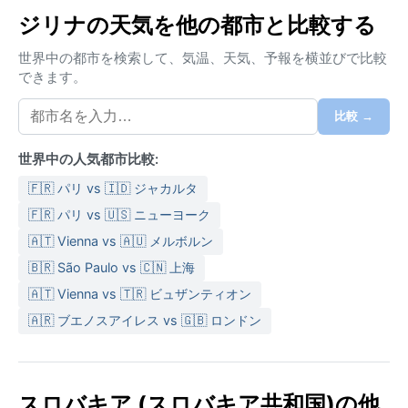
気候区分は温暖夏季湿潤大陸性気候（Dfb）。夏は6月
ジリナの天気を他の都市と比較する
から8月にかけて平均気温が20℃前後まで上がり、と
きおり雷雨を伴う湿度の高い日もある。冬は12月から2
世界中の都市を検索して、気温、天気、予報を横並びで比較
月にかけて氷点下が続き、雪が積もるのが普通だ。年
できます。
間を通して降水は平均的で、特に秋から冬にかけては
曇りの日が多い。旅行には季節に応じた準備が必要
比較 →
で、夏は軽いジャケットと雨具、冬は防寒着と滑りに
世界中の人気都市比較:
くい靴が欠かせない。特に冬は路面が凍結するため注
意したい。
🇫🇷 パリ vs 🇮🇩 ジャカルタ
天候面で最も過ごしやすいのは、5月から9月の晩春か
🇫🇷 パリ vs 🇺🇸 ニューヨーク
ら初秋。日中の気温が快適で、山歩きや旧市街の散策
🇦🇹 Vienna vs 🇦🇺 メルボルン
に理想的だ。冬は雪景色が美しいものの、冷え込みは
🇧🇷 São Paulo vs 🇨🇳 上海
厳しく、谷間ではしばしば濃い霧が発生する。また、
🇦🇹 Vienna vs 🇹🇷 ビュザンティオン
大陸性気候のため季節の変わり目には寒暖差が激し
🇦🇷 ブエノスアイレス vs 🇬🇧 ロンドン
く、春先には遅霜のリスクもある。しかし、ハリケー
ンやモンスーンといった極端な現象はほとんどなく、
比較的安定した気候である。自然の変化を楽しみなが
ら、それぞれの季節に合った装備で訪れてほしい街
スロバキア (スロバキア共和国)の他