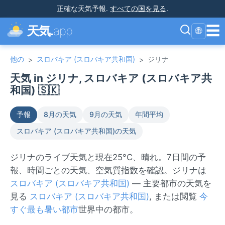
正確な天気予報
.
すべての国を見る
.
☰
天気.
app
🌐
他の
スロバキア (スロバキア共和国)
ジリナ
>
>
天気 in ジリナ, スロバキア (スロバキア共
和国) 🇸🇰
予報
8月の天気
9月の天気
年間平均
スロバキア (スロバキア共和国)の天気
ジリナのライブ天気と現在25°C、晴れ。7日間の予
報、時間ごとの天気、空気質指数を確認。ジリナは
スロバキア (スロバキア共和国)
— 主要都市の天気を
見る
スロバキア (スロバキア共和国)
, または閲覧
今
すぐ最も暑い都市
世界中の都市。