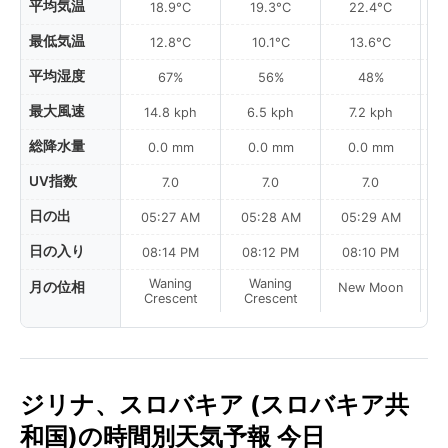
平均気温
18.9°C
19.3°C
22.4°C
最低気温
12.8°C
10.1°C
13.6°C
平均湿度
67%
56%
48%
最大風速
14.8 kph
6.5 kph
7.2 kph
総降水量
0.0 mm
0.0 mm
0.0 mm
UV指数
7.0
7.0
7.0
日の出
05:27 AM
05:28 AM
05:29 AM
日の入り
08:14 PM
08:12 PM
08:10 PM
Waning
Waning
月の位相
New Moon
N
Crescent
Crescent
ジリナ、スロバキア (スロバキア共
和国)の時間別天気予報 今日