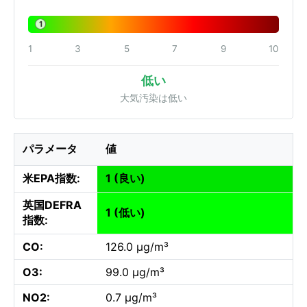
1
1
3
5
7
9
10
低い
大気汚染は低い
パラメータ
値
米EPA指数:
1 (良い)
英国DEFRA
1 (低い)
指数:
CO:
126.0 µg/m³
O3:
99.0 µg/m³
NO2:
0.7 µg/m³