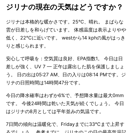
ジリナの現在の天気はどうですか？
ジリナは本格的な暖かさです。25°C、晴れ。 まばらな
雲が日差しを和らげています。 体感温度は表示よりやや
低く、22°Cに近いです。 westから14 kphの風がはっき
りと感じられます。
安心して呼吸を：空気質は良好、EPA指数1。 今日は日
差しが強く、UV 7 — 正午は露出した肌を保護しましょ
う。 日の出は05:27 AM、日の入りは08:14 PMです。ジ
リナの日照時間は14時間47分です。
今日の降水確率はわずか6%で、予想降水量は最大0mm
です。 今後24時間は乾いた天気が続くでしょう。 今日
はジリナの8月としては平年並みの気温です。
7日間の傾向は温暖化で、Fridayまでに33°Cまで上昇す
るでしょう。 参考までに、ジリナのこの日の最高気温記