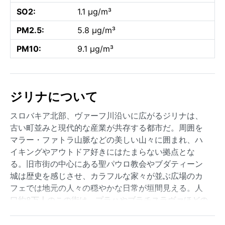
SO2:
1.1 µg/m³
PM2.5:
5.8 µg/m³
PM10:
9.1 µg/m³
ジリナについて
スロバキア北部、ヴァーフ川沿いに広がるジリナは、
古い町並みと現代的な産業が共存する都市だ。周囲を
マラー・ファトラ山脈などの美しい山々に囲まれ、ハ
イキングやアウトドア好きにはたまらない拠点とな
る。旧市街の中心にある聖パウロ教会やブダティーン
城は歴史を感じさせ、カラフルな家々が並ぶ広場のカ
フェでは地元の人々の穏やかな日常が垣間見える。人
口約8万人のこの街は、プラハやブラチスラヴァほどの
喧騒はなく、静かな魅力に満ちている。