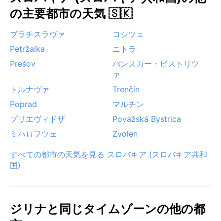
だ。
の主要都市の天気 🇸🇰
ブラチスラヴァ
コシツェ
Petržalka
ニトラ
Prešov
バンスカー・ビストリツ
ァ
トルナヴァ
Trenčín
Poprad
マルチン
プリエヴィドザ
Považská Bystrica
ミハロフツェ
Zvolen
すべての都市の天気を見る スロバキア (スロバキア共和
国)
ジリナと同じタイムゾーンの他の都