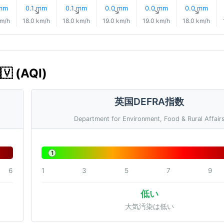
 mm
0.1 mm
0.1 mm
0.0 mm
0.0 mm
0.0 mm
↑
↑
↑
↑
↑
↑
km/h
18.0 km/h
18.0 km/h
19.0 km/h
19.0 km/h
18.0 km/h
 (AQI)
英国DEFRA指数
Department for Environment, Food & Rural Affair
1
6
1
3
5
7
9
低い
大気汚染は低い