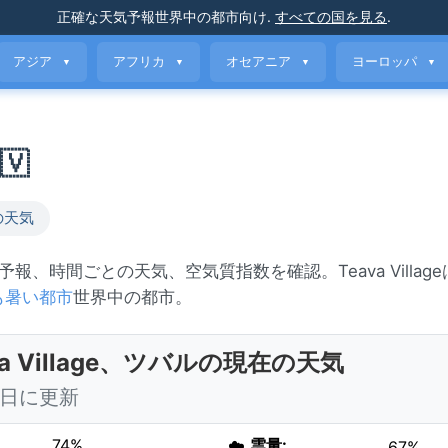
正確な天気予報
世界中の都市向け
.
すべての国を見る
.
アジア
アフリカ
オセアニア
ヨーロッパ
▼
▼
▼
▼
🇻
の天気
間の予報、時間ごとの天気、空気質指数を確認。Teava Villag
も暑い都市
世界中の都市。
va Village、ツバルの現在の天気
 今日に更新
74%
☁️
雲量:
67%