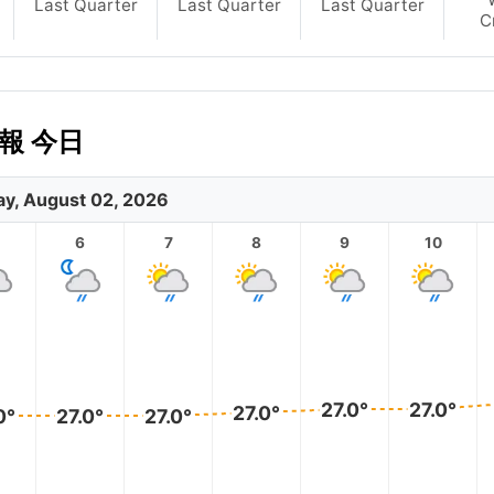
Last Quarter
Last Quarter
Last Quarter
C
予報 今日
y, August 02, 2026
6
7
8
9
10
27.0°
27.0°
27.0°
0°
27.0°
27.0°