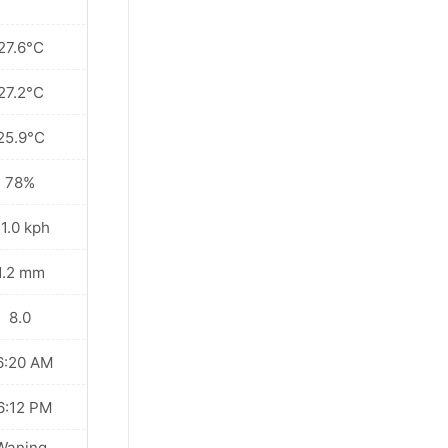
27.6°C
27.2°C
25.9°C
78%
1.0 kph
1.2 mm
8.0
6:20 AM
6:12 PM
Waning