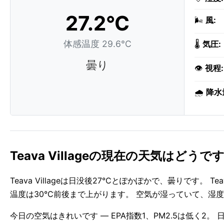
27.2°C
🌬️
風:
体感温度 29.6°C
🌡️
気圧:
曇り
👁️
視程:
🌧️
降水
Teava Villageの現在の天気はどうで
Teava Villageは日没後27°Cとぽかぽかで、曇りです。 
温度は30°C前後まで上がります。 空気が湿っていて、湿度
今日の空気はきれいです — EPA指数1、PM2.5は低く2。 日