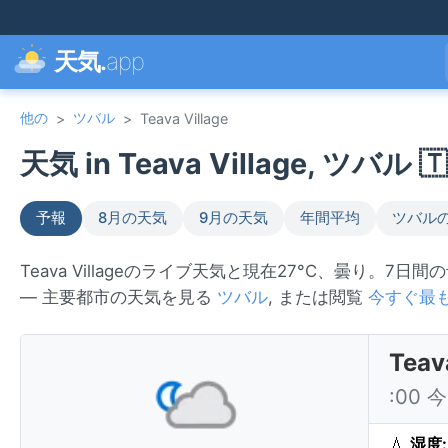
天気.
app
他の
ツバル
>
>
Teava Village
天気 in Teava Village, ツバル 🇹
予報
8月の天気
9月の天気
年間平均
ツバル
Teava Villageのライブ天気と現在27°C、曇り。7日
— 主要都市の天気を見る
ツバル
, または閲覧
今すぐ最
Tea
:00
💧
湿度: