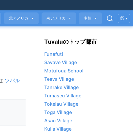
🌐
北アメリカ
南アメリカ
南極
▾
▼
▼
▼
Tuvaluのトップ都市
Funafuti
Savave Village
Motufoua School
Teava Village
eは
ツバル
Tanrake Village
Tumaseu Village
Tokelau Village
Toga Village
Asau Village
Kulia Village