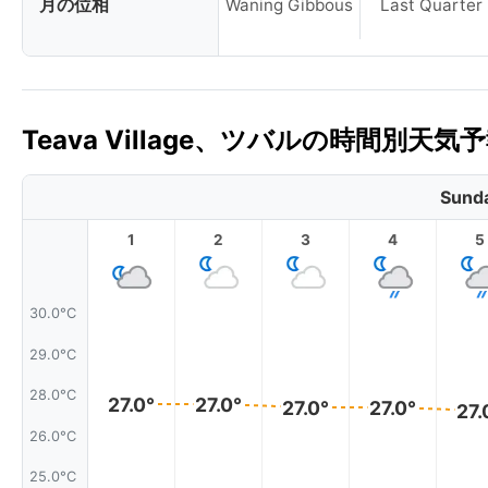
月の位相
Waning Gibbous
Last Quarter
Teava Village、ツバルの時間別天気
Sunda
1
2
3
4
5
30.0°C
29.0°C
28.0°C
27.0°
27.0°
27.0°
27.0°
27.
26.0°C
25.0°C