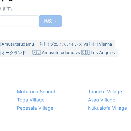
きます。
比較 →
 Amusuterudamu
🇦🇷 ブエノスアイレス vs 🇦🇹 Vienna
🇿 オークランド
🇳🇱 Amusuterudamu vs 🇺🇸 Los Angeles
Motufoua School
Tanrake Village
Toga Village
Asau Village
Pepesala Village
Nukualofa Village