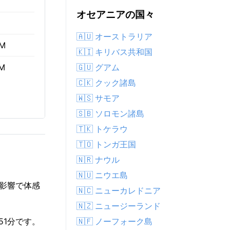
オセアニアの国々
🇦🇺 オーストラリア
AM
🇰🇮 キリバス共和国
🇬🇺 グアム
PM
🇨🇰 クック諸島
🇼🇸 サモア
🇸🇧 ソロモン諸島
🇹🇰 トケラウ
🇹🇴 トンガ王国
🇳🇷 ナウル
🇳🇺 ニウエ島
度の影響で体感
🇳🇨 ニューカレドニア
🇳🇿 ニュージーランド
🇳🇫 ノーフォーク島
間51分です。