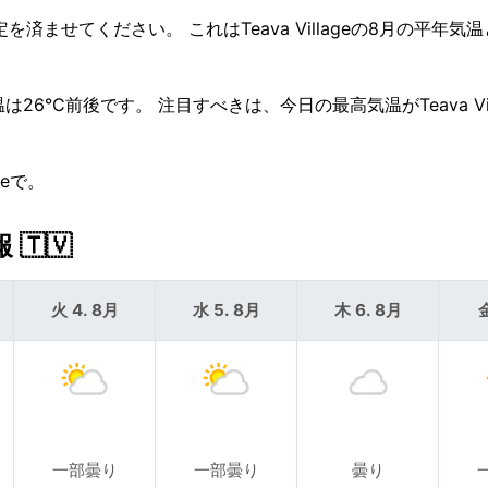
ませてください。 これはTeava Villageの8月の平年気
6°C前後です。 注目すべきは、今日の最高気温がTeava Vil
geで。
 🇹🇻
火 4. 8月
水 5. 8月
木 6. 8月
金
一部曇り
一部曇り
曇り