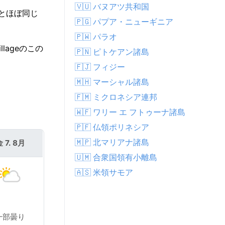
🇻🇺 バヌアツ共和国
温とほぼ同じ
🇵🇬 パプア・ニューギニア
🇵🇼 パラオ
lageのこの
🇵🇳 ピトケアン諸島
🇫🇯 フィジー
🇲🇭 マーシャル諸島
🇫🇲 ミクロネシア連邦
🇼🇫 ワリー エ フトゥーナ諸島
🇵🇫 仏領ポリネシア
🇲🇵 北マリアナ諸島
 7. 8月
🇺🇲 合衆国領有小離島
🇦🇸 米領サモア
一部曇り