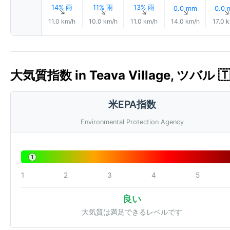
14% 雨
11% 雨
13% 雨
0.0 mm
0.0
↑
↑
↑
↑
11.0 km/h
10.0 km/h
11.0 km/h
14.0 km/h
17.0 
大気質指数 in Teava Village, ツバル 🇹
米EPA指数
Environmental Protection Agency
1
1
2
3
4
5
良い
大気質は満足できるレベルです