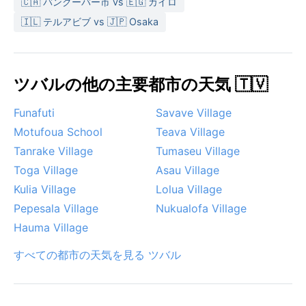
🇨🇦 バンクーバー市 vs 🇪🇬 カイロ
🇮🇱 テルアビブ vs 🇯🇵 Osaka
ツバルの他の主要都市の天気 🇹🇻
Funafuti
Savave Village
Motufoua School
Teava Village
Tanrake Village
Tumaseu Village
Toga Village
Asau Village
Kulia Village
Lolua Village
Pepesala Village
Nukualofa Village
Hauma Village
すべての都市の天気を見る ツバル