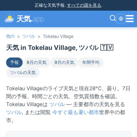
正確な天気予報
.
すべての国を見る
.
☰
天気.
app
🌐
他の
ツバル
>
>
Tokelau Village
天気 in Tokelau Village, ツバル 🇹🇻
予報
8月の天気
9月の天気
年間平均
ツバルの天気
Tokelau Villageのライブ天気と現在28°C、曇り。7日
間の予報、時間ごとの天気、空気質指数を確認。
Tokelau Villageは
ツバル
— 主要都市の天気を見る
ツバル
, または閲覧
今すぐ最も暑い都市
世界中の都
市。