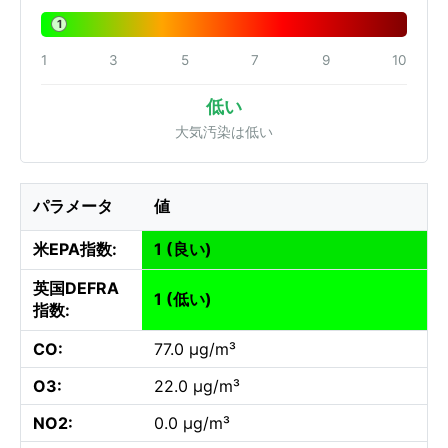
1
1
3
5
7
9
10
低い
大気汚染は低い
パラメータ
値
米EPA指数:
1 (良い)
英国DEFRA
1 (低い)
指数:
CO:
77.0 µg/m³
O3:
22.0 µg/m³
NO2:
0.0 µg/m³