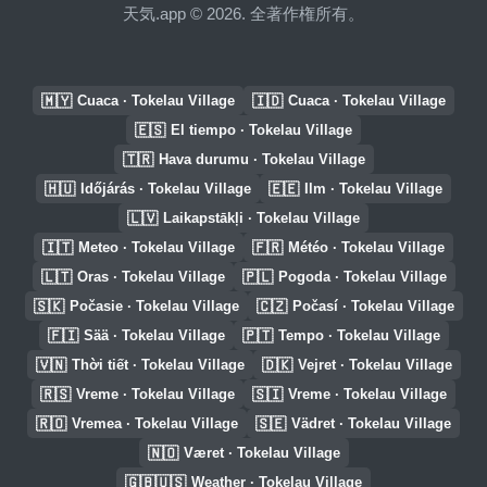
天気.app © 2026. 全著作権所有。
🇲🇾
🇮🇩
Cuaca · Tokelau Village
Cuaca · Tokelau Village
🇪🇸
El tiempo · Tokelau Village
🇹🇷
Hava durumu · Tokelau Village
🇭🇺
🇪🇪
Időjárás · Tokelau Village
Ilm · Tokelau Village
🇱🇻
Laikapstākļi · Tokelau Village
🇮🇹
🇫🇷
Meteo · Tokelau Village
Météo · Tokelau Village
🇱🇹
🇵🇱
Oras · Tokelau Village
Pogoda · Tokelau Village
🇸🇰
🇨🇿
Počasie · Tokelau Village
Počasí · Tokelau Village
🇫🇮
🇵🇹
Sää · Tokelau Village
Tempo · Tokelau Village
🇻🇳
🇩🇰
Thời tiết · Tokelau Village
Vejret · Tokelau Village
🇷🇸
🇸🇮
Vreme · Tokelau Village
Vreme · Tokelau Village
🇷🇴
🇸🇪
Vremea · Tokelau Village
Vädret · Tokelau Village
🇳🇴
Været · Tokelau Village
🇬🇧🇺🇸
Weather · Tokelau Village