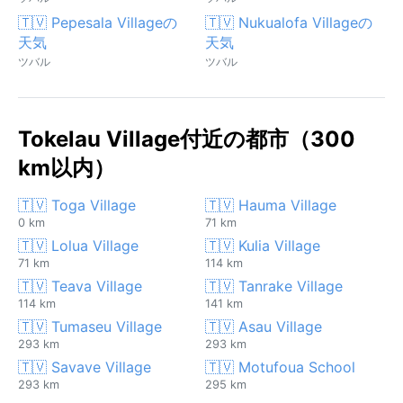
🇹🇻 Pepesala Villageの
🇹🇻 Nukualofa Villageの
天気
天気
ツバル
ツバル
Tokelau Village付近の都市（300
km以内）
🇹🇻 Toga Village
🇹🇻 Hauma Village
0 km
71 km
🇹🇻 Lolua Village
🇹🇻 Kulia Village
71 km
114 km
🇹🇻 Teava Village
🇹🇻 Tanrake Village
114 km
141 km
🇹🇻 Tumaseu Village
🇹🇻 Asau Village
293 km
293 km
🇹🇻 Savave Village
🇹🇻 Motufoua School
293 km
295 km