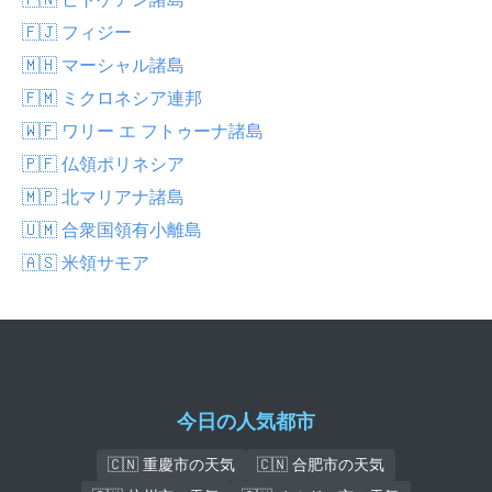
🇫🇯 フィジー
🇲🇭 マーシャル諸島
🇫🇲 ミクロネシア連邦
🇼🇫 ワリー エ フトゥーナ諸島
🇵🇫 仏領ポリネシア
🇲🇵 北マリアナ諸島
🇺🇲 合衆国領有小離島
🇦🇸 米領サモア
今日の人気都市
🇨🇳 重慶市の天気
🇨🇳 合肥市の天気