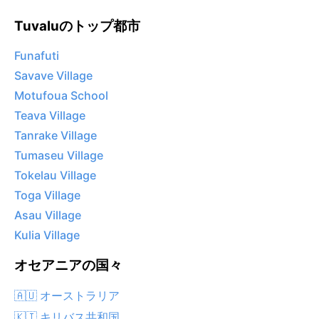
Tuvaluのトップ都市
Funafuti
Savave Village
Motufoua School
Teava Village
Tanrake Village
Tumaseu Village
Tokelau Village
Toga Village
Asau Village
Kulia Village
オセアニアの国々
🇦🇺 オーストラリア
🇰🇮 キリバス共和国