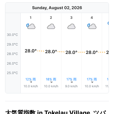
Sunday, August 02, 2026
1
2
3
4
5
30.0°C
29.0°C
28.0°
28.0°
28.0°
28.0°
28.
28.0°C
26.0°C
25.0°C
12% 雨
18% 雨
17% 雨
17% 雨
10%
↑
↑
↑
↑
10.0 km/h
10.0 km/h
9.0 km/h
10.0 km/h
11.0 
大気質指数 in Tokelau Village, ツバ