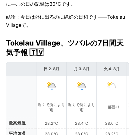
に—この日の記録は30°Cです。
結論：今日は外に出るのに絶好の日和です——Tokelau
Villageで。
Tokelau Village、ツバルの7日間天
気予報 🇹🇻
日 2. 8月
月 3. 8月
火 4. 8月
近くで所により
近くで所により
近
一部曇り
雨
雨
最高気温
28.2°C
28.4°C
28.6°C
平均気温
28.0°C
28.0°C
28.2°C