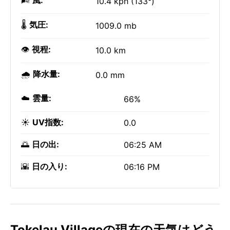
🌬️
風:
10.4 kph (133°)
🌡️
気圧:
1009.0 mb
👁️
視程:
10.0 km
🌧️
降水量:
0.0 mm
☁️
雲量:
66%
☀️
UV指数:
0.0
🌅
日の出:
06:25 AM
🌇
日の入り:
06:16 PM
Tokelau Villageの現在の天気はどう