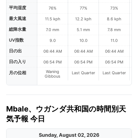
平均湿度
76%
77%
73%
最大風速
11.5 kph
12.2 kph
8.6 kph
総降水量
7.0 mm
5.1 mm
7.8 mm
UV指数
9.0
10.0
11.0
日の出
06:44 AM
06:44 AM
06:44 AM
0
日の入り
06:54 PM
06:54 PM
06:54 PM
Waning
月の位相
Last Quarter
Last Quarter
La
Gibbous
Mbale、ウガンダ共和国の時間別天
気予報 今日
Sunday, August 02, 2026