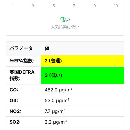
1
3
5
7
9
10
低い
大気汚染は低い
パラメータ
値
米EPA指数:
2 (普通)
英国DEFRA
3 (低い)
指数:
CO:
482.0 µg/m³
O3:
53.0 µg/m³
NO2:
7.7 µg/m³
SO2:
2.2 µg/m³