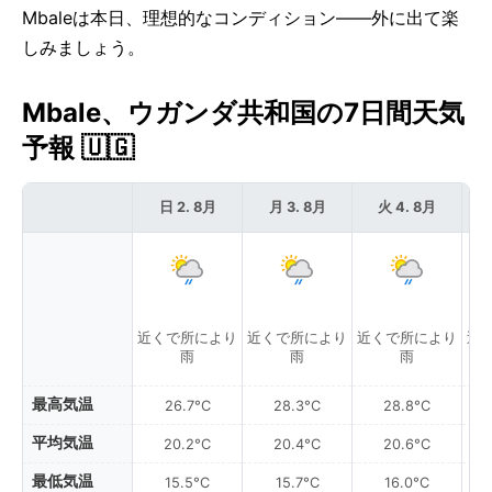
Mbaleは本日、理想的なコンディション——外に出て楽
しみましょう。
Mbale、ウガンダ共和国の7日間天気
予報 🇺🇬
日 2. 8月
月 3. 8月
火 4. 8月
近くで所により
近くで所により
近くで所により
近
雨
雨
雨
最高気温
26.7°C
28.3°C
28.8°C
平均気温
20.2°C
20.4°C
20.6°C
最低気温
15.5°C
15.7°C
16.0°C