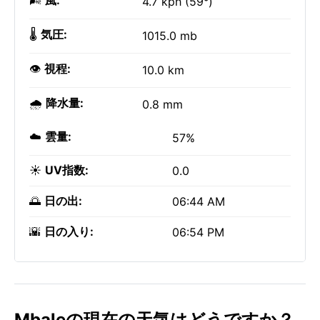
🌬️
風:
4.7 kph (59°)
🌡️
気圧:
1015.0 mb
👁️
視程:
10.0 km
🌧️
降水量:
0.8 mm
☁️
雲量:
57%
☀️
UV指数:
0.0
🌅
日の出:
06:44 AM
🌇
日の入り:
06:54 PM
Mbaleの現在の天気はどうですか？