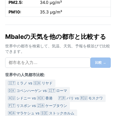
PM2.5:
34.0 µg/m³
PM10:
35.3 µg/m³
Mbaleの天気を他の都市と比較する
世界中の都市を検索して、気温、天気、予報を横並びで比較
できます。
比較 →
世界中の人気都市比較:
🇮🇹 ミラノ vs 🇸🇦 リヤド
🇩🇰 コペンハーゲン vs 🇮🇹 ローマ
🇦🇺 シドニー vs 🇭🇰 香港
🇫🇷 パリ vs 🇷🇺 モスクワ
🇵🇹 リスボン vs 🇿🇦 ケープタウン
🇲🇦 マラケシュ vs 🇸🇪 ストックホルム