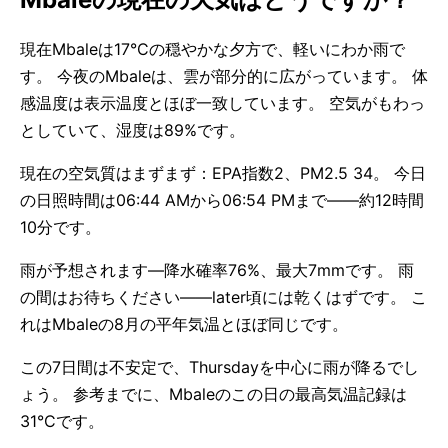
現在Mbaleは17°Cの穏やかな夕方で、軽いにわか雨で
す。 今夜のMbaleは、雲が部分的に広がっています。 体
感温度は表示温度とほぼ一致しています。 空気がもわっ
としていて、湿度は89%です。
現在の空気質はまずまず：EPA指数2、PM2.5 34。 今日
の日照時間は06:44 AMから06:54 PMまで——約12時間
10分です。
雨が予想されます—降水確率76%、最大7mmです。 雨
の間はお待ちください——later頃には乾くはずです。 こ
れはMbaleの8月の平年気温とほぼ同じです。
この7日間は不安定で、Thursdayを中心に雨が降るでし
ょう。 参考までに、Mbaleのこの日の最高気温記録は
31°Cです。