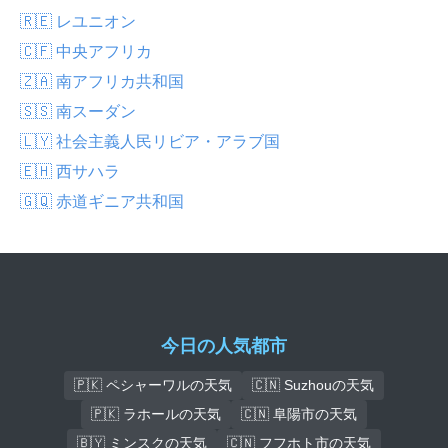
🇷🇪 レユニオン
🇨🇫 中央アフリカ
🇿🇦 南アフリカ共和国
🇸🇸 南スーダン
🇱🇾 社会主義人民リビア・アラブ国
🇪🇭 西サハラ
🇬🇶 赤道ギニア共和国
今日の人気都市
🇵🇰 ペシャーワルの天気
🇨🇳 Suzhouの天気
🇵🇰 ラホールの天気
🇨🇳 阜陽市の天気
🇧🇾 ミンスクの天気
🇨🇳 フフホト市の天気