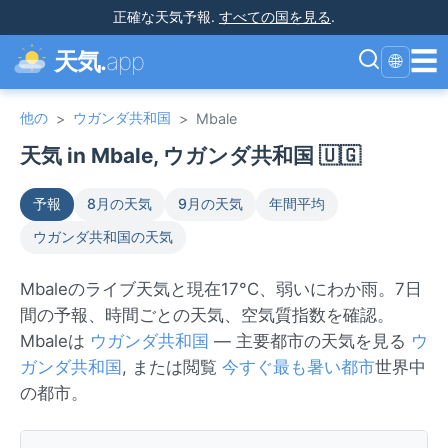
正確な天気予報
.
すべての国を見る
.
☰
天気.
app
🌐
他の
ウガンダ共和国
>
>
Mbale
天気 in Mbale, ウガンダ共和国 🇺🇬
予報
8月の天気
9月の天気
年間平均
ウガンダ共和国の天気
Mbaleのライブ天気と現在17°C、弱いにわか雨。7日
間の予報、時間ごとの天気、空気質指数を確認。
Mbaleは
ウガンダ共和国
— 主要都市の天気を見る
ウ
ガンダ共和国
, または閲覧
今すぐ最も暑い都市
世界中
の都市。