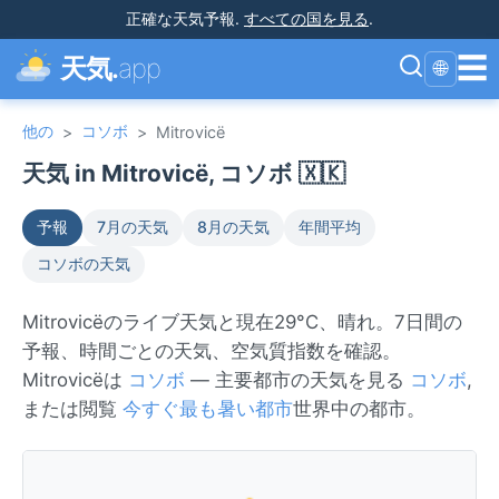
正確な天気予報
.
すべての国を見る
.
☰
天気.
app
🌐
他の
コソボ
>
>
Mitrovicë
天気 in Mitrovicë, コソボ 🇽🇰
予報
7月の天気
8月の天気
年間平均
コソボの天気
Mitrovicëのライブ天気と現在29°C、晴れ。7日間の
予報、時間ごとの天気、空気質指数を確認。
Mitrovicëは
コソボ
— 主要都市の天気を見る
コソボ
,
または閲覧
今すぐ最も暑い都市
世界中の都市。