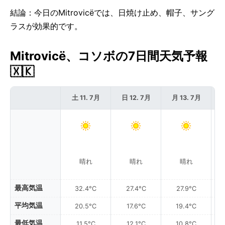
結論：今日のMitrovicëでは、日焼け止め、帽子、サング
ラスが効果的です。
Mitrovicë、コソボの7日間天気予報
🇽🇰
土 11. 7月
日 12. 7月
月 13. 7月
晴れ
晴れ
晴れ
最高気温
32.4°C
27.4°C
27.9°C
平均気温
20.5°C
17.6°C
19.4°C
最低気温
11.5°C
12.1°C
10.8°C