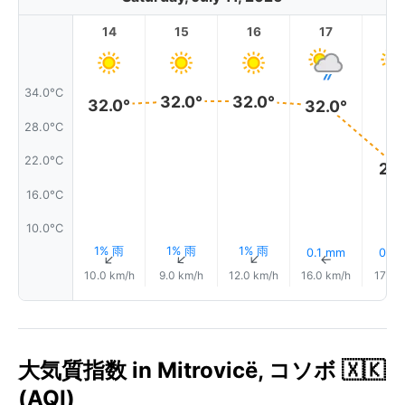
14
15
16
17
1
34.0°C
32.0°
32.0°
32.0°
32.0°
28.0°C
22.0°C
21.
16.0°C
10.0°C
1% 雨
1% 雨
1% 雨
0.1 mm
0.1 
↑
↑
↑
↑
10.0 km/h
9.0 km/h
12.0 km/h
16.0 km/h
17.0 
大気質指数 in Mitrovicë, コソボ 🇽🇰
(AQI)