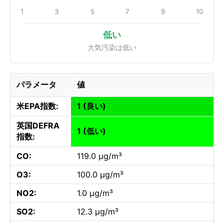
1
3
5
7
9
10
低い
大気汚染は低い
パラメータ
値
米EPA指数:
1 (良い)
英国DEFRA
1 (低い)
指数:
CO:
119.0 µg/m³
O3:
100.0 µg/m³
NO2:
1.0 µg/m³
SO2:
12.3 µg/m³