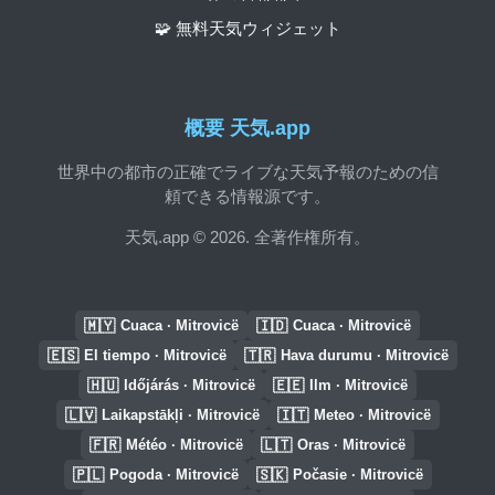
🧩 無料天気ウィジェット
概要 天気.app
世界中の都市の正確でライブな天気予報のための信
頼できる情報源です。
天気.app © 2026. 全著作権所有。
🇲🇾
🇮🇩
Cuaca · Mitrovicë
Cuaca · Mitrovicë
🇪🇸
🇹🇷
El tiempo · Mitrovicë
Hava durumu · Mitrovicë
🇭🇺
🇪🇪
Időjárás · Mitrovicë
Ilm · Mitrovicë
🇱🇻
🇮🇹
Laikapstākļi · Mitrovicë
Meteo · Mitrovicë
🇫🇷
🇱🇹
Météo · Mitrovicë
Oras · Mitrovicë
🇵🇱
🇸🇰
Pogoda · Mitrovicë
Počasie · Mitrovicë