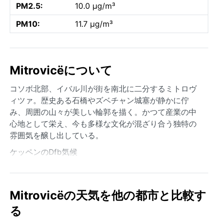
PM2.5:
10.0 µg/m³
PM10:
11.7 µg/m³
Mitrovicëについて
コソボ北部、イバル川が街を南北に二分するミトロヴ
ィツァ。歴史ある石橋やズベチャン城塞が静かに佇
み、周囲の山々が美しい輪郭を描く。かつて産業の中
心地として栄え、今も多様な文化が混ざり合う独特の
雰囲気を醸し出している。
ケッペンのDfb気候
Mitrovicëの天気を他の都市と比較す
る