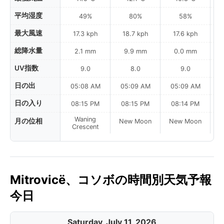
平均湿度
49%
80%
58%
最大風速
17.3 kph
18.7 kph
17.6 kph
総降水量
2.1 mm
9.9 mm
0.0 mm
UV指数
9.0
8.0
9.0
日の出
05:08 AM
05:09 AM
05:09 AM
日の入り
08:15 PM
08:15 PM
08:14 PM
Waning
月の位相
New Moon
New Moon
N
Crescent
Mitrovicë、コソボの時間別天気予報
今日
Saturday, July 11, 2026