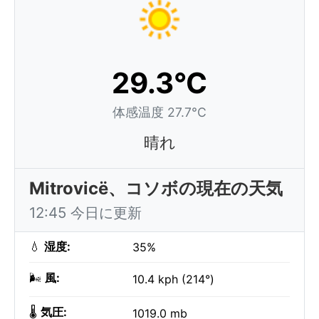
29.3°C
体感温度 27.7°C
晴れ
Mitrovicë、コソボの現在の天気
12:45 今日に更新
💧
湿度:
35%
🌬️
風:
10.4 kph (214°)
🌡️
気圧:
1019.0 mb