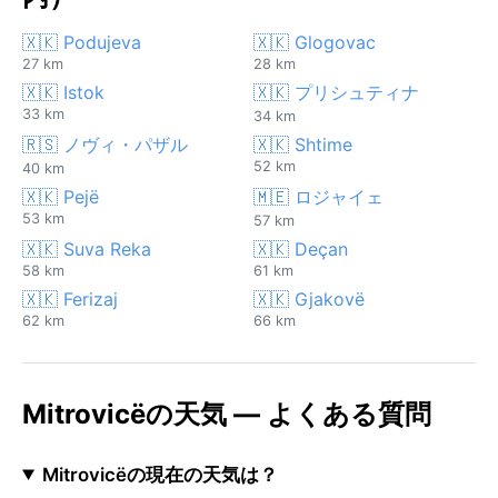
🇽🇰 Podujeva
🇽🇰 Glogovac
27 km
28 km
🇽🇰 Istok
🇽🇰 プリシュティナ
33 km
34 km
🇷🇸 ノヴィ・パザル
🇽🇰 Shtime
52 km
40 km
🇽🇰 Pejë
🇲🇪 ロジャイェ
53 km
57 km
🇽🇰 Suva Reka
🇽🇰 Deçan
58 km
61 km
🇽🇰 Ferizaj
🇽🇰 Gjakovë
62 km
66 km
Mitrovicëの天気 — よくある質問
Mitrovicëの現在の天気は？