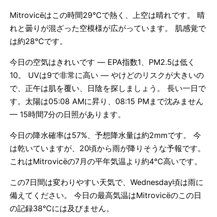
Mitrovicëはこの時間29°Cで熱く、上空は晴れです。 晴
れと曇りが混ざった空模様が広がっています。 肌感覚で
は約28°Cです。
今日の空気はきれいです — EPA指数1、PM2.5は低く
10。 UVは9で非常に高い — やけどのリスクが大きいの
で、正午は肌を覆い、日陰を探しましょう。 長い一日で
す。太陽は05:08 AMに昇り、08:15 PMまで沈みません
— 15時間7分の日照があります。
今日の降水確率は57%、予想降水量は約2mmです。 今
は乾いていますが、20頃から雨が降りそうな予報です。
これはMitrovicëの7月の平年気温より約4°C高いです。
この7日間は変わりやすい天気で、Wednesday頃は雨に
備えてください。 今日の最高気温はMitrovicëのこの日
の記録38°Cには及びません。