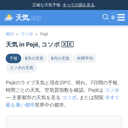
正確な天気予報
.
すべての国を見る
.
☰
天気.
app
🌐
他の
コソボ
>
>
Pejë
天気 in Pejë, コソボ 🇽🇰
予報
8月の天気
9月の天気
年間平均
コソボの天気
Pejëのライブ天気と現在29°C、晴れ。7日間の予報、
時間ごとの天気、空気質指数を確認。Pejëは
コソボ
— 主要都市の天気を見る
コソボ
, または閲覧
今すぐ
最も暑い都市
世界中の都市。