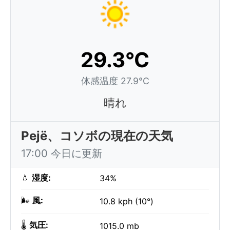
29.3°C
体感温度 27.9°C
晴れ
Pejë、コソボの現在の天気
17:00 今日に更新
💧
湿度:
34%
🌬️
風:
10.8 kph (10°)
🌡️
気圧:
1015.0 mb