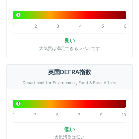
1
1
2
3
4
5
6
良い
大気質は満足できるレベルです
英国DEFRA指数
Department for Environment, Food & Rural Affairs
1
1
3
5
7
9
10
低い
大気汚染は低い