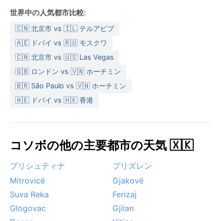
秋（9月）で、穏やかな陽気が続きます。冬の大雪は交
世界中の人気都市比較:
通に影響を与えることもあり、ルゴバ渓谷では霧が発
🇨🇳 北京市 vs 🇮🇱 テルアビブ
生しやすいのが特徴です。サイクロンやモンスーンは
なく、雪景色の中でのハイキングやスキーも人気で
🇦🇪 ドバイ vs 🇷🇺 モスクワ
す。気候を味方につければ、どの季節も異なる表情を
🇨🇳 北京市 vs 🇺🇸 Las Vegas
持つペヤを満喫できるでしょう。
🇬🇧 ロンドン vs 🇻🇳 ホーチミン
🇧🇷 São Paulo vs 🇻🇳 ホーチミン
🇦🇪 ドバイ vs 🇭🇰 香港
コソボの他の主要都市の天気 🇽🇰
プリシュティナ
プリズレン
Mitrovicë
Gjakovë
Suva Reka
Ferizaj
Glogovac
Gjilan