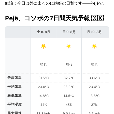
結論：今日は外に出るのに絶好の日和です——Pejëで。
Pejë、コソボの7日間天気予報 🇽🇰
土 8. 8月
日 9. 8月
月 10. 8月
晴れ
晴れ
晴れ
最高気温
31.5°C
32.7°C
33.6°C
平均気温
23.0°C
23.0°C
23.4°C
最低気温
14.8°C
14.5°C
13.8°C
平均湿度
44%
45%
37%
最大風速
13.3 kph
9.0 kph
9.7 kph