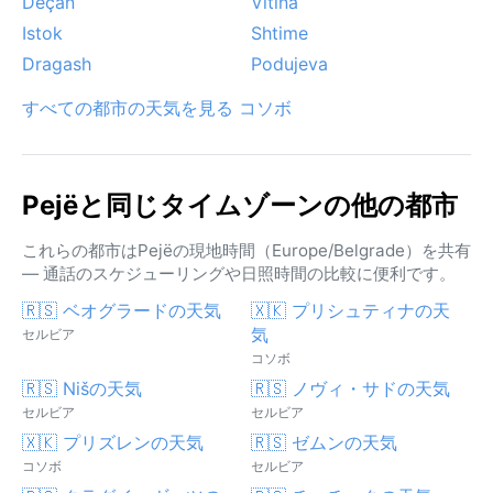
Deçan
Vitina
Istok
Shtime
Dragash
Podujeva
すべての都市の天気を見る コソボ
Pejëと同じタイムゾーンの他の都市
これらの都市はPejëの現地時間（Europe/Belgrade）を共有
— 通話のスケジューリングや日照時間の比較に便利です。
🇷🇸 ベオグラードの天気
🇽🇰 プリシュティナの天
気
セルビア
コソボ
🇷🇸 Nišの天気
🇷🇸 ノヴィ・サドの天気
セルビア
セルビア
🇽🇰 プリズレンの天気
🇷🇸 ゼムンの天気
コソボ
セルビア