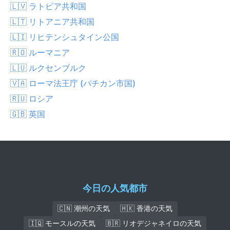
🇱🇻 ラトビア共和国
🇱🇹 リトアニア共和国
🇱🇮 リヒテンシュタイン公国
🇷🇴 ルーマニア
🇱🇺 ルクセンブルク
🇻🇦 ローマ法王庁 (バチカン市国)
🇷🇺 ロシア
🇬🇧 英国
今日の人気都市
🇨🇳 潮州の天気
🇭🇰 香港の天気
🇮🇶 モースルの天気
🇧🇷 リオデジャネイロの天気