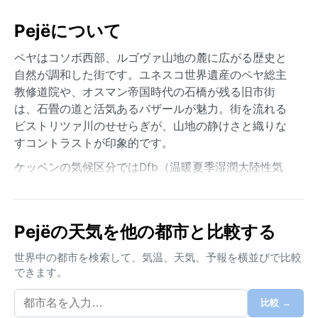
Pejëについて
ペヤはコソボ西部、ルゴヴァ山地の麓に広がる歴史と
自然が調和した街です。ユネスコ世界遺産のペヤ総主
教修道院や、オスマン帝国時代の石橋が残る旧市街
は、石畳の道と活気あるバザールが魅力。街を流れる
ビストリツァ川のせせらぎが、山地の静けさと織りな
すコントラストが印象的です。
ケッペンの気候区分ではDfb（温暖夏季湿潤大陸性気
候）に属し、四季がはっきりしています。夏は温暖で
平均気温は28度前後、日差しが強い一方で夕方には涼
しい風が吹きます。冬は氷点下が続き、雪が頻繁に降
Pejëの天気を他の都市と比較する
り積もります。年間を通じて湿度は中程度で、降雨は
夏に雷雨として集中し、冬は雪に変わります。旅行に
世界中の都市を検索して、気温、天気、予報を横並びで比較
は重ね着が基本で、夏は薄手の長袖と雨具、冬は防寒
できます。
コートや防水ブーツが欠かせません。
比較 →
最も過ごしやすいのは晩春から初夏（5月〜6月）と初