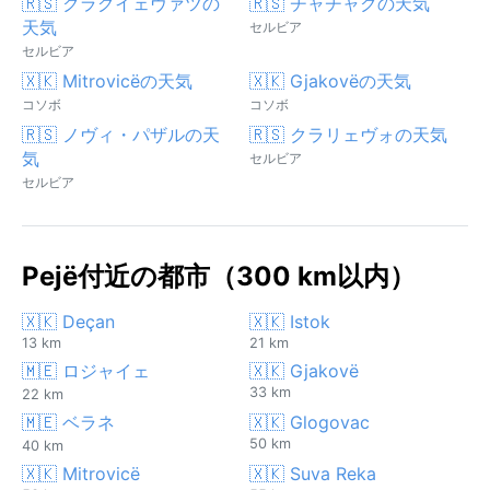
🇷🇸 クラグイェヴァツの
🇷🇸 チャチャクの天気
天気
セルビア
セルビア
🇽🇰 Mitrovicëの天気
🇽🇰 Gjakovëの天気
コソボ
コソボ
🇷🇸 ノヴィ・パザルの天
🇷🇸 クラリェヴォの天気
気
セルビア
セルビア
Pejë付近の都市（300 km以内）
🇽🇰 Deçan
🇽🇰 Istok
13 km
21 km
🇲🇪 ロジャイェ
🇽🇰 Gjakovë
33 km
22 km
🇲🇪 ベラネ
🇽🇰 Glogovac
50 km
40 km
🇽🇰 Mitrovicë
🇽🇰 Suva Reka