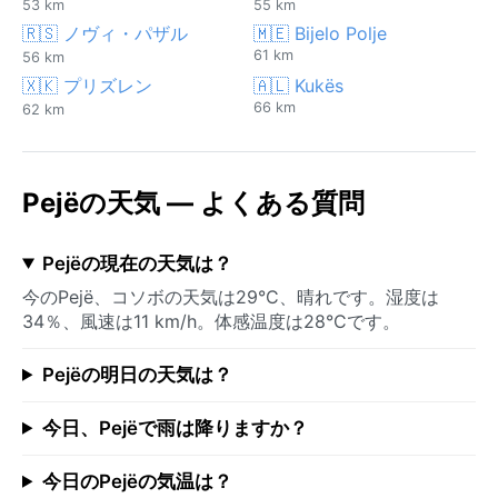
53 km
55 km
🇷🇸 ノヴィ・パザル
🇲🇪 Bijelo Polje
61 km
56 km
🇽🇰 プリズレン
🇦🇱 Kukës
66 km
62 km
Pejëの天気 — よくある質問
Pejëの現在の天気は？
今のPejë、コソボの天気は29°C、晴れです。湿度は
34％、風速は11 km/h。体感温度は28°Cです。
Pejëの明日の天気は？
今日、Pejëで雨は降りますか？
今日のPejëの気温は？