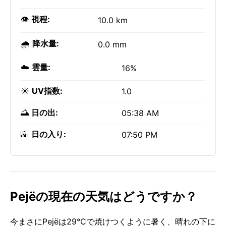
👁️
視程:
10.0 km
🌧️
降水量:
0.0 mm
☁️
雲量:
16%
☀️
UV指数:
1.0
🌅
日の出:
05:38 AM
🌇
日の入り:
07:50 PM
Pejëの現在の天気はどうですか？
今まさにPejëは29°Cで焼けつくように暑く、晴れの下に