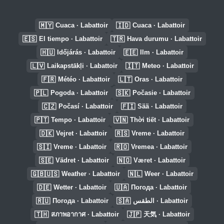
🇲🇾
🇮🇩
Cuaca · Labattoir
Cuaca · Labattoir
🇪🇸
🇹🇷
El tiempo · Labattoir
Hava durumu · Labattoir
🇭🇺
🇪🇪
Időjárás · Labattoir
Ilm · Labattoir
🇱🇻
🇮🇹
Laikapstākļi · Labattoir
Meteo · Labattoir
🇫🇷
🇱🇹
Météo · Labattoir
Oras · Labattoir
🇵🇱
🇸🇰
Pogoda · Labattoir
Počasie · Labattoir
🇨🇿
🇫🇮
Počasí · Labattoir
Sää · Labattoir
🇵🇹
🇻🇳
Tempo · Labattoir
Thời tiết · Labattoir
🇩🇰
🇷🇸
Vejret · Labattoir
Vreme · Labattoir
🇸🇮
🇷🇴
Vreme · Labattoir
Vremea · Labattoir
🇸🇪
🇳🇴
Vädret · Labattoir
Været · Labattoir
🇬🇧🇺🇸
🇳🇱
Weather · Labattoir
Weer · Labattoir
🇩🇪
🇺🇦
Wetter · Labattoir
Погода · Labattoir
🇷🇺
🇸🇦
Погода · Labattoir
الطقس · Labattoir
🇹🇭
🇯🇵
สภาพอากาศ · Labattoir
天気 · Labattoir