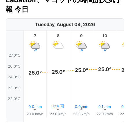
報 今日
Tuesday, August 04, 2026
7
8
9
10
11
27.0°C
26.0°C
25.0°
25.0°
25.
25.0°
25.0°
24.0°C
23.0°C
22.0°C
12% 雨
0.0 mm
0.0 mm
0.1 mm
0.0
↑
↑
↑
↑
23.0 km/h
23.0 km/h
23.0 km/h
22.0 km/h
22.0 