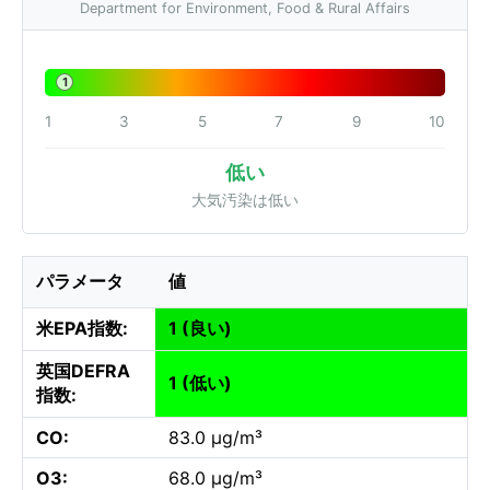
Department for Environment, Food & Rural Affairs
1
1
3
5
7
9
10
低い
大気汚染は低い
パラメータ
値
米EPA指数:
1 (良い)
英国DEFRA
1 (低い)
指数:
CO:
83.0 µg/m³
O3:
68.0 µg/m³