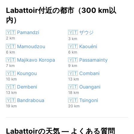
Labattoir付近の都市（300 km以
内）
🇾🇹 Pamandzi
🇾🇹 ザウジ
2 km
3 km
🇾🇹 Mamoudzou
🇾🇹 Kaouéni
6 km
6 km
🇾🇹 Majikavo Koropa
🇾🇹 Passamainty
7 km
9 km
🇾🇹 Koungou
🇾🇹 Combani
10 km
13 km
🇾🇹 Dembeni
🇾🇹 Ouangani
13 km
18 km
🇾🇹 Bandraboua
🇾🇹 Tsingoni
19 km
20 km
Labattoirの天気 — よくある質問