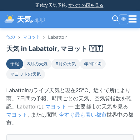
正確な天気予報
.
すべての国を見る
.
☰
天気.
app
🌐
他の
マヨット
>
>
Labattoir
天気 in Labattoir, マヨット 🇾🇹
予報
8月の天気
9月の天気
年間平均
マヨットの天気
Labattoirのライブ天気と現在25°C、近くで所により
雨。7日間の予報、時間ごとの天気、空気質指数を確
認。Labattoirは
マヨット
— 主要都市の天気を見る
マヨット
, または閲覧
今すぐ最も暑い都市
世界中の都
市。