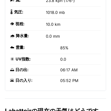
🌬️
風:
23.8 kph (176°)
🌡️
気圧:
1018.0 mb
👁️
視程:
10.0 km
🌧️
降水量:
0.0 mm
☁️
雲量:
85%
☀️
UV指数:
0.0
🌅
日の出:
06:17 AM
🌇
日の入り:
05:52 PM
Labattoirの現在の天気はどうです