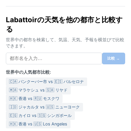
する。
ケッペンの気候区分は熱帯サバナ気候（Aw）に属し、
Labattoirの天気を他の都市と比較す
明確な雨季と乾季がある。雨季は11月から4月で、高温
る
多湿となり、日中の気温は30℃前後に達する。スコー
ルが頻発し、湿度は常に高い。一方、乾季は5月から10
世界中の都市を検索して、気温、天気、予報を横並びで比較
月で、南東からの貿易風が吹き、比較的涼しく過ごし
できます。
やすい。年間降水量は約1500mmで、湿度は乾季でも
70％前後とやや高い。旅行の際は、通気性の良い綿素
比較 →
材の服、日よけ帽子、サングラス、そして雨季なら折
りたたみ傘やレインジャケットが必須となる。
世界中の人気都市比較:
気候的に最も快適な訪問時期は乾季の5月から10月であ
🇨🇦 バンクーバー市 vs 🇪🇸 バルセロナ
る。この時期は雨が少なく、湿度が下がり、海でのア
🇲🇦 マラケシュ vs 🇸🇦 リヤド
クティビティにも最適だ。注目すべき気象現象とし
🇭🇰 香港 vs 🇷🇺 モスクワ
て、雨季にはサイクロン（熱帯低気圧）が発生するこ
🇮🇩 ジャカルタ vs 🇺🇸 ニューヨーク
とがあり、1月から3月がピークとなる。強風と豪雨を
もたらすため、事前の気象情報確認が重要だ。また、
🇪🇬 カイロ vs 🇸🇬 シンガポール
季節風の影響で海が荒れることもあるが、霧や雪はな
🇭🇰 香港 vs 🇺🇸 Los Angeles
く、一年を通して温暖な気候が続く。ラバトワールの