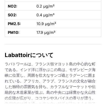
NO2:
0.2 µg/m³
SO2:
0.4 µg/m³
PM2.5:
10.9 µg/m³
PM10:
17.9 µg/m³
Labattoirについて
ラバトワールは、フランス領マヨット島の中心的な町
である。インド洋に浮かぶこの島は、モザンビーク海
峡に位置し、周囲を壮大なサンゴ礁とラグーンに囲ま
れている。アフリカ、アラブ、フランスの文化が融合
した独特の雰囲気を持ち、カラフルなマーケットや伝
統的な木造家屋が並ぶ。島の中央には緑豊かな火山性
の丘陵が広がり、ココヤシやスパイスの香りが漂う。
海岸線では透き通った海と白い砂浜が訪れる人を魅了