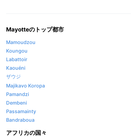
Mayotteのトップ都市
Mamoudzou
Koungou
Labattoir
Kaouéni
ザウジ
Majikavo Koropa
Pamandzi
Dembeni
Passamainty
Bandraboua
アフリカの国々