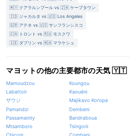
🇲🇾 クアラルンプール vs 🇿🇦 ケープタウン
🇮🇩 ジャカルタ vs 🇺🇸 Los Angeles
🇬🇷 アテネ vs 🇺🇸 サンフランシスコ
🇨🇦 トロント vs 🇷🇺 モスクワ
🇮🇪 ダブリン vs 🇲🇦 マラケシュ
マヨットの他の主要都市の天気 🇾🇹
Mamoudzou
Koungou
Labattoir
Kaouéni
ザウジ
Majikavo Koropa
Pamandzi
Dembeni
Passamainty
Bandraboua
Mtsamboro
Tsingoni
Chiconi
Combani