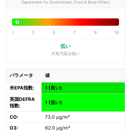
Department for Environment, Food & Rural Affairs
1
1
3
5
7
9
10
低い
大気汚染は低い
パラメータ
値
米EPA指数:
1 (良い)
英国DEFRA
1 (低い)
指数:
CO:
73.0 µg/m³
O3:
62.0 µg/m³