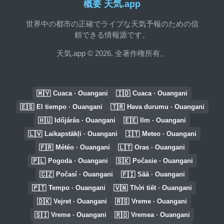
概要 天気.app
世界中の都市の正確でライブな天気予報のための信
頼できる情報源です。
天気.app © 2026. 全著作権所有。
🇲🇾
🇮🇩
Cuaca · Ouangani
Cuaca · Ouangani
🇪🇸
🇹🇷
El tiempo · Ouangani
Hava durumu · Ouangani
🇭🇺
🇪🇪
Időjárás · Ouangani
Ilm · Ouangani
🇱🇻
🇮🇹
Laikapstākļi · Ouangani
Meteo · Ouangani
🇫🇷
🇱🇹
Météo · Ouangani
Oras · Ouangani
🇵🇱
🇸🇰
Pogoda · Ouangani
Počasie · Ouangani
🇨🇿
🇫🇮
Počasí · Ouangani
Sää · Ouangani
🇵🇹
🇻🇳
Tempo · Ouangani
Thời tiết · Ouangani
🇩🇰
🇷🇸
Vejret · Ouangani
Vreme · Ouangani
🇸🇮
🇷🇴
Vreme · Ouangani
Vremea · Ouangani