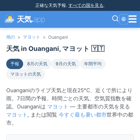
正確な天気予報
.
すべての国を見る
.
☰
天気.
app
🌐
他の
マヨット
>
>
Ouangani
天気 in Ouangani, マヨット 🇾🇹
予報
8月の天気
9月の天気
年間平均
マヨットの天気
Ouanganiのライブ天気と現在25°C、近くで所により
雨。7日間の予報、時間ごとの天気、空気質指数を確
認。Ouanganiは
マヨット
— 主要都市の天気を見る
マヨット
, または閲覧
今すぐ最も暑い都市
世界中の都
市。