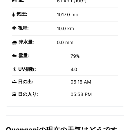
🌬️
風:
6.1 kph (109°)
🌡️
気圧:
1017.0 mb
👁️
視程:
10.0 km
🌧️
降水量:
0.0 mm
☁️
雲量:
79%
☀️
UV指数:
4.0
🌅
日の出:
06:16 AM
🌇
日の入り:
05:53 PM
Ouanganiの現在の天気はどうです