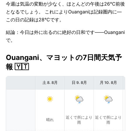
今週は気温の変動が少なく、ほとんどの午後は26°C前後
となるでしょう。 これによりOuanganiは記録圏内に—
この日の記録は28°Cです。
結論：今日は外に出るのに絶好の日和です——Ouangani
で。
Ouangani、マヨットの7日間天気予
報 🇾🇹
土 8. 8月
日 9. 8月
月 10. 8月
近くで所により
近くで所により
晴れ
雨
雨