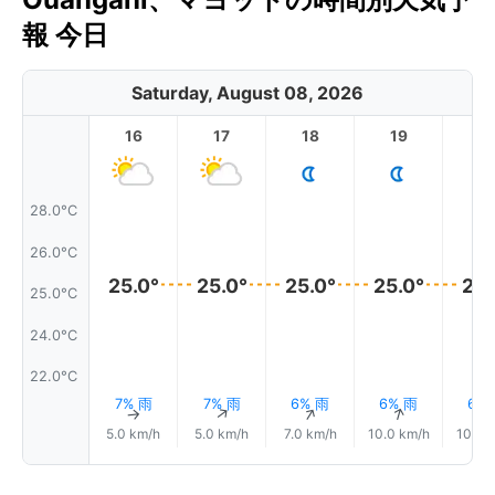
報 今日
Saturday, August 08, 2026
16
17
18
19
2
28.0°C
26.0°C
25.0°
25.0°
25.0°
25.0°
25.
25.0°C
24.0°C
22.0°C
7% 雨
7% 雨
6% 雨
6% 雨
6%
↑
↑
↑
↑
5.0 km/h
5.0 km/h
7.0 km/h
10.0 km/h
10.0 