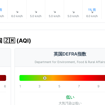
 雨
1% 雨
↑
↑
↑
↑
↑
↑
m/h
6.0 km/h
5.0 km/h
5.0 km/h
5.0 km/h
6.0 km/h
🇲 (AQI)
英国DEFRA指数
Department for Environment, Food & Rural Affair
3
6
1
3
5
7
9
低い
大気汚染は低い