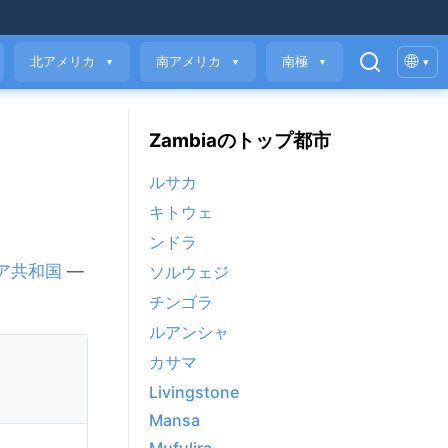
🌐
北アメリカ
南アメリカ
南極
▾
▼
▼
▼
Zambiaのトップ都市
ルサカ
キトウェ
ンドラ
ア共和国
—
ソルウェジ
チンゴラ
ルアンシャ
カサマ
Livingstone
Mansa