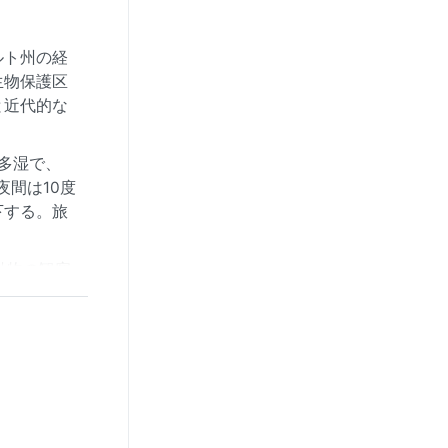
ルト州の経
生物保護区
と近代的な
多湿で、
間は10度
下する。旅
動物の観察
。乾季の終
のような極