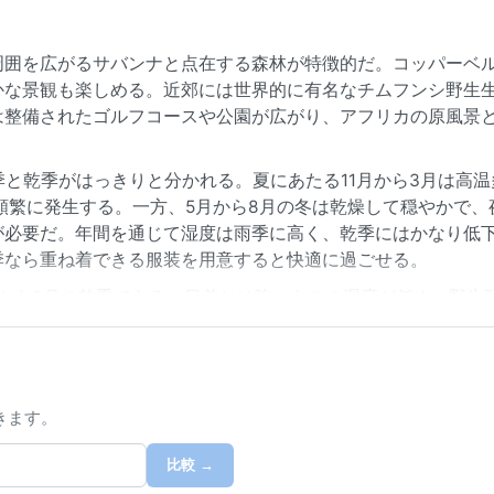
周囲を広がるサバンナと点在する森林が特徴的だ。コッパーベ
かな景観も楽しめる。近郊には世界的に有名なチムフンシ野生
は整備されたゴルフコースや公園が広がり、アフリカの原風景
季と乾季がはっきりと分かれる。夏にあたる11月から3月は高温
頻繁に発生する。一方、5月から8月の冬は乾燥して穏やかで、夜
が必要だ。年間を通じて湿度は雨季に高く、乾季にはかなり低
季なら重ね着できる服装を用意すると快適に過ごせる。
から8月の乾季である。日差しは強いものの湿度が低く、野生
としては、雨季に発生する雷雨と局地的な洪水に注意が必要だ
る乾いた風が吹き、視界がやや霞むこともある。山岳や沿岸部
化させるため、移動計画には余裕を持ちたい。
きます。
比較 →