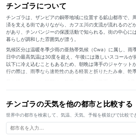
チンゴラについて
チンゴラは、ザンビアの銅帯地域に位置する鉱山都市で、
済を支える街でありながら、カフエ川の支流が流れるのど
があり、チンパンジーの保護活動で知られる。街の中心に
暮らしが調和した雰囲気が漂う。
気候区分は温暖冬季少雨の亜熱帯気候（Cwa）に属し、雨
日中の最高気温は30度を超え、午後には激しいスコールが
以下に冷え込むこともあるため、朝晩は薄手のジャケット
行の際は、雨季なら速乾性のある軽装と折りたたみ傘、乾
最も過ごしやすい時期は、気温が穏やかで降雨の少ない5月
やアウトドア活動に適している。この地域特有の気象現象
わりには、サハラ砂漠から運ばれるハルマッタンと呼ばれ
チンゴラの天気を他の都市と比較する
端な現象はないが、雨季の突然の激しい雨は道路状況を悪
世界中の都市を検索して、気温、天気、予報を横並びで比較で