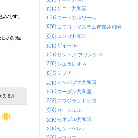
🇰🇪 ケニア共和国
込みです。
🇨🇮 コートジボワール
🇰🇲 コモロ・イスラム連邦共和国
🇨🇬 コンゴ共和国
の日の記録
🇨🇩 ザイール
🇸🇹 サントメ プリンシペ
🇸🇱 シエラレオネ
🇩🇯 ジブチ
🇿🇼 ジンバブエ共和国
🇸🇩 スーダン共和国
 7. 8月
土 8. 8月
🇸🇿 スワジランド王国
🇸🇨 セーシェル
🇸🇳 セネガル共和国
🇸🇭 セントヘレナ
🇸🇴 ソマリア