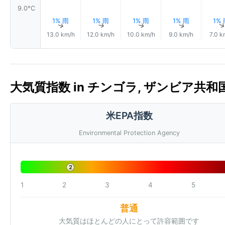
9.0°C
1% 雨
1% 雨
1% 雨
1% 雨
1%
↑
↑
↑
↑
13.0 km/h
12.0 km/h
10.0 km/h
9.0 km/h
7.0 k
大気質指数 in チンゴラ, ザンビア共和国 🇿
米EPA指数
Environmental Protection Agency
2
1
2
3
4
5
普通
大気質はほとんどの人にとって許容範囲です