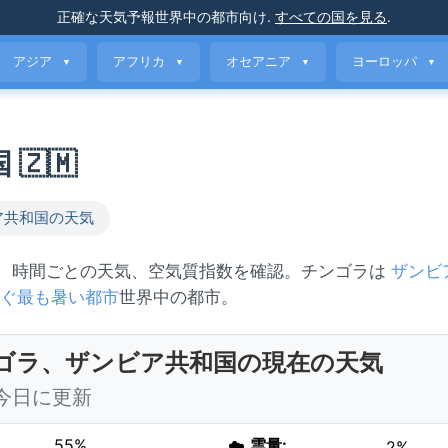
正確な天気予報
世界中の都市向け
.
すべての国を見る
.
アジア
アフリカ
オセアニア
ヨーロッパ
▼
▼
▼
▼
🇿🇲
ア共和国の天気
報、時間ごとの天気、空気質指数を確認。チンゴラは
ザンビ
ぐ最も暑い都市
世界中の都市。
ゴラ、ザンビア共和国の現在の天気
0 今日に更新
55%
☁️
雲量:
2%