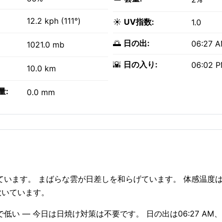
12.2 kph (111°)
☀️
UV指数:
1.0
🌅
日の出:
06:27 
1021.0 mb
🌇
日の入り:
06:02 
10.0 km
量:
0.0 mm
ています。 まばらな雲が日差しを和らげています。 体感温度
が吹いています。
1で低い — 今日は日焼け対策は不要です。 日の出は06:27 A