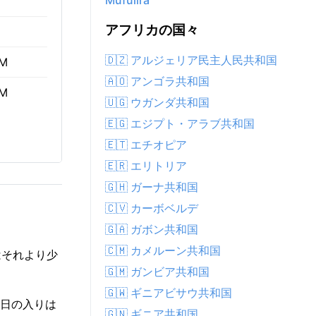
Mufulira
アフリカの国々
🇩🇿 アルジェリア民主人民共和国
AM
🇦🇴 アンゴラ共和国
PM
🇺🇬 ウガンダ共和国
🇪🇬 エジプト・アラブ共和国
🇪🇹 エチオピア
🇪🇷 エリトリア
🇬🇭 ガーナ共和国
🇨🇻 カーボベルデ
🇬🇦 ガボン共和国
🇨🇲 カメルーン共和国
はそれより少
🇬🇲 ガンビア共和国
🇬🇼 ギニアビサウ共和国
M、日の入りは
🇬🇳 ギニア共和国