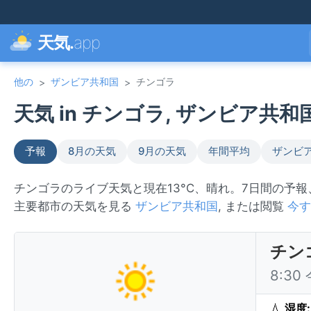
天気.
app
他の
ザンビア共和国
チンゴラ
>
>
天気 in チンゴラ, ザンビア共和国 
予報
8月の天気
9月の天気
年間平均
ザンビ
チンゴラのライブ天気と現在13°C、晴れ。7日間の予
主要都市の天気を見る
ザンビア共和国
, または閲覧
今す
チン
8:3
💧
湿度: