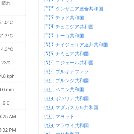
晴れ
晴れ
🇹🇿 タンザニア連合共和国
🇹🇩 チャド共和国
31.0°C
31.5°C
🇹🇳 チュニジア共和国
🇹🇬 トーゴ共和国
21.7°C
22.0°C
🇳🇬 ナイジェリア連邦共和国
14.3°C
14.3°C
🇳🇦 ナミビア共和国
🇳🇪 ニジェール共和国
23%
28%
🇧🇫 ブルキナファソ
4.8 kph
14.4 kph
🇧🇮 ブルンジ共和国
🇧🇯 ベニン共和国
0.0 mm
0.0 mm
🇧🇼 ボツワナ共和国
9.0
9.0
🇲🇬 マダガスカル共和国
🇾🇹 マヨット
6:25 AM
06:25 AM
🇲🇼 マラウイ共和国
6:02 PM
06:03 PM