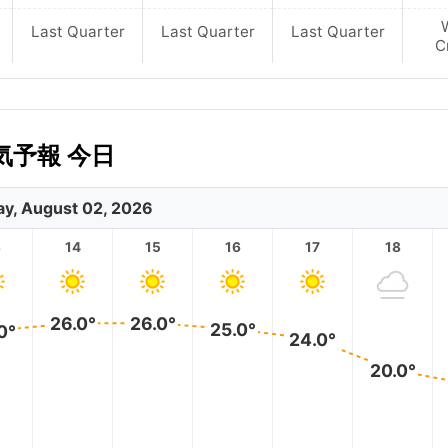
Last Quarter
Last Quarter
Last Quarter
C
予報 今日
y, August 02, 2026
3
14
15
16
17
18
26.0°
26.0°
25.0°
0°
24.0°
20.0°