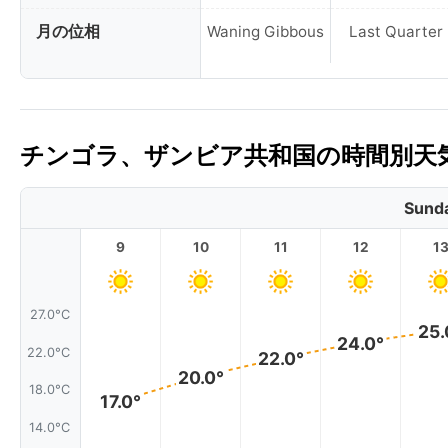
月の位相
Waning Gibbous
Last Quarter
チンゴラ、ザンビア共和国の時間別天気
Sunda
9
10
11
12
1
27.0°C
25.
24.0°
22.0°C
22.0°
20.0°
18.0°C
17.0°
14.0°C