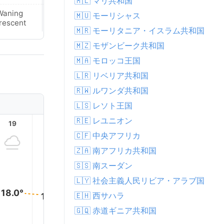
🇲🇱 マリ共和国
Waning
Waning
🇲🇺 モーリシャス
rescent
Crescent
🇲🇷 モーリタニア・イスラム共和国
🇲🇿 モザンビーク共和国
🇲🇦 モロッコ王国
🇱🇷 リベリア共和国
🇷🇼 ルワンダ共和国
🇱🇸 レソト王国
🇷🇪 レユニオン
19
20
21
22
23
🇨🇫 中央アフリカ
🇿🇦 南アフリカ共和国
🇸🇸 南スーダン
🇱🇾 社会主義人民リビア・アラブ国
18.0°
🇪🇭 西サハラ
18.0°
17.0°
16.0°
16.0°
15.0°
🇬🇶 赤道ギニア共和国