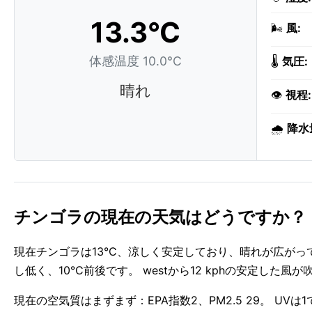
13.3°C
🌬️
風:
体感温度 10.0°C
🌡️
気圧:
晴れ
👁️
視程:
🌧️
降水
チンゴラの現在の天気はどうですか？
現在チンゴラは13°C、涼しく安定しており、晴れが広がっ
し低く、10°C前後です。 westから12 kphの安定した風
現在の空気質はまずまず：EPA指数2、PM2.5 29。 UVは