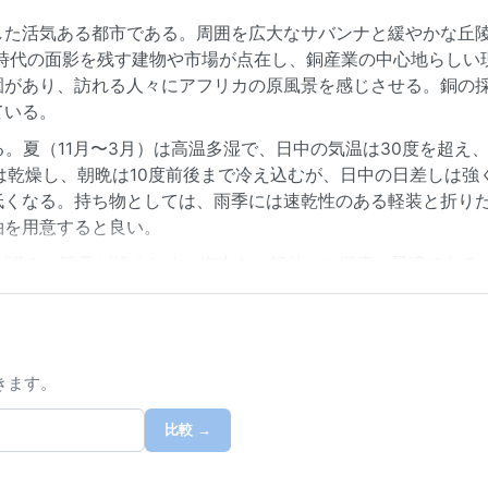
した活気ある都市である。周囲を広大なサバンナと緩やかな丘
地時代の面影を残す建物や市場が点在し、銅産業の中心地らしい
園があり、訪れる人々にアフリカの原風景を感じさせる。銅の
ている。
。夏（11月〜3月）は高温多湿で、日中の気温は30度を超え
は乾燥し、朝晩は10度前後まで冷え込むが、日中の日差しは強
低くなる。持ち物としては、雨季には速乾性のある軽装と折り
袖を用意すると良い。
が澄み、晴天が続くため、街歩きや郊外への探索に最適である
すべき気象現象としては、乾季から雨季への移行期に発生する雷
幻想的な景色が見られる。ハリケーンやモンスーンの影響はほ
きます。
比較 →