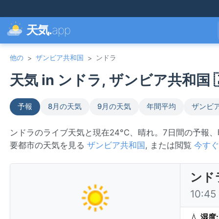
天気.
app
他の
ザンビア共和国
ンドラ
>
>
天気 in ンドラ, ザンビア共和国 
予報
8月の天気
9月の天気
年間平均
ザンビ
ンドラのライブ天気と現在24°C、晴れ。7日間の予報
要都市の天気を見る
ザンビア共和国
, または閲覧
今すぐ
ンド
10:4
💧
湿度: