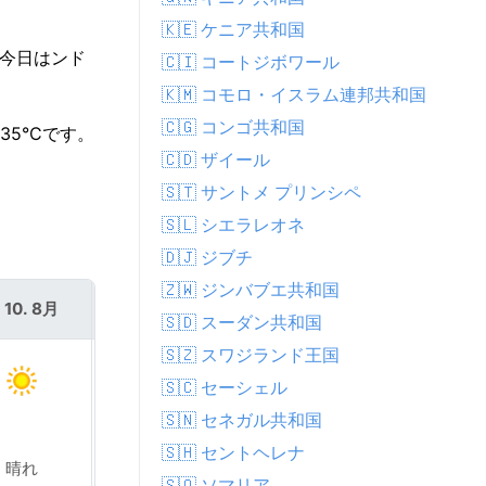
🇰🇪 ケニア共和国
 今日はンド
🇨🇮 コートジボワール
🇰🇲 コモロ・イスラム連邦共和国
🇨🇬 コンゴ共和国
5°Cです。
🇨🇩 ザイール
🇸🇹 サントメ プリンシペ
🇸🇱 シエラレオネ
🇩🇯 ジブチ
🇿🇼 ジンバブエ共和国
 10. 8月
火 11. 8月
🇸🇩 スーダン共和国
🇸🇿 スワジランド王国
🇸🇨 セーシェル
🇸🇳 セネガル共和国
🇸🇭 セントヘレナ
晴れ
晴れ
🇸🇴 ソマリア