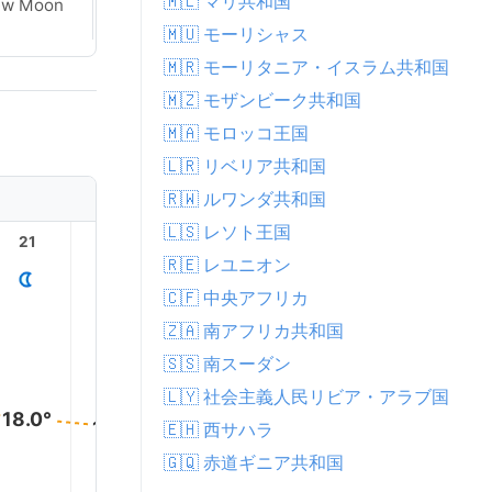
🇲🇱 マリ共和国
ew Moon
New Moon
🇲🇺 モーリシャス
🇲🇷 モーリタニア・イスラム共和国
🇲🇿 モザンビーク共和国
🇲🇦 モロッコ王国
🇱🇷 リベリア共和国
🇷🇼 ルワンダ共和国
🇱🇸 レソト王国
21
22
23
1
2
🇷🇪 レユニオン
🇨🇫 中央アフリカ
🇿🇦 南アフリカ共和国
🇸🇸 南スーダン
🇱🇾 社会主義人民リビア・アラブ国
18.0°
17.0°
🇪🇭 西サハラ
16.0°
15.0°
14.0°
14.0°
🇬🇶 赤道ギニア共和国