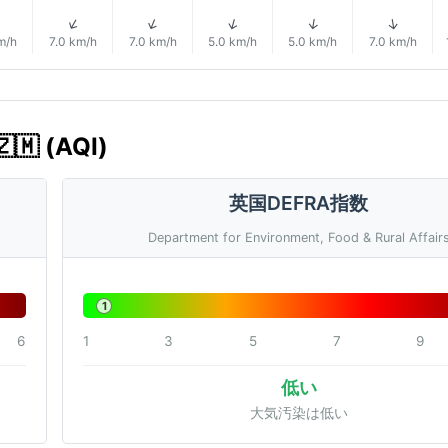
↑
↑
↑
↑
↑
↑
m/h
7.0 km/h
7.0 km/h
5.0 km/h
5.0 km/h
7.0 km/h
 (AQI)
英国DEFRA指数
Department for Environment, Food & Rural Affair
1
6
1
3
5
7
9
低い
大気汚染は低い