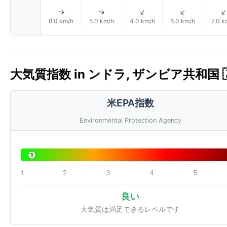
↑
↑
↑
↑
8.0 km/h
5.0 km/h
4.0 km/h
6.0 km/h
7.0 k
大気質指数 in ンドラ, ザンビア共和国 🇿
米EPA指数
Environmental Protection Agency
1
1
2
3
4
5
良い
大気質は満足できるレベルです