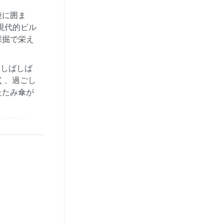
陵に囲ま
現代的ビル
採掘で栄え
、しばしば
く、過ごし
たたみ傘が
。雨季前の
雨が激し
とんどな