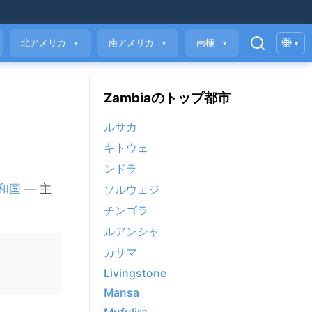
🌐
北アメリカ
南アメリカ
南極
▾
▼
▼
▼
Zambiaのトップ都市
ルサカ
キトウェ
ンドラ
和国
— 主
ソルウェジ
チンゴラ
ルアンシャ
カサマ
Livingstone
Mansa