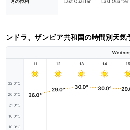
月の位相
Last Quarter
Last Quarter
ンドラ、ザンビア共和国の時間別天気予
Wednes
11
12
13
14
1
32.0°C
30.0°
30.0°
29.
29.0°
26.0°
26.0°C
21.0°C
16.0°C
10.0°C