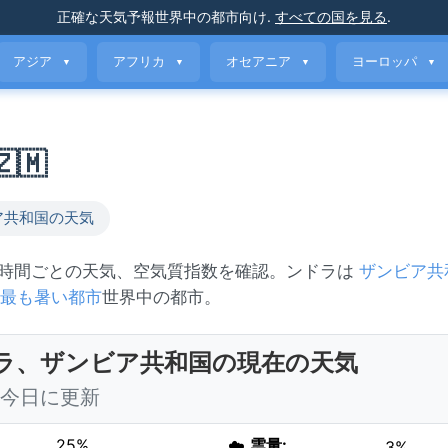
正確な天気予報
世界中の都市向け
.
すべての国を見る
.
アジア
アフリカ
オセアニア
ヨーロッパ
▼
▼
▼
▼
🇲
ア共和国の天気
、時間ごとの天気、空気質指数を確認。ンドラは
ザンビア共
最も暑い都市
世界中の都市。
ラ、ザンビア共和国の現在の天気
5 今日に更新
25%
☁️
雲量:
3%