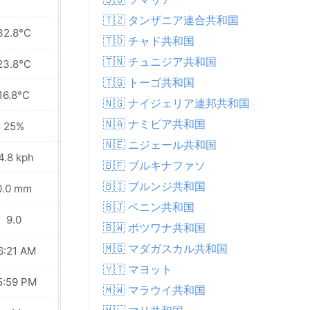
🇹🇿 タンザニア連合共和国
32.8°C
31.5°C
🇹🇩 チャド共和国
🇹🇳 チュニジア共和国
23.8°C
22.2°C
🇹🇬 トーゴ共和国
16.8°C
13.7°C
🇳🇬 ナイジェリア連邦共和国
🇳🇦 ナミビア共和国
25%
31%
🇳🇪 ニジェール共和国
4.8 kph
22.7 kph
🇧🇫 ブルキナファソ
🇧🇮 ブルンジ共和国
0.0 mm
0.0 mm
🇧🇯 ベニン共和国
9.0
9.0
🇧🇼 ボツワナ共和国
🇲🇬 マダガスカル共和国
6:21 AM
06:21 AM
🇾🇹 マヨット
5:59 PM
05:59 PM
🇲🇼 マラウイ共和国