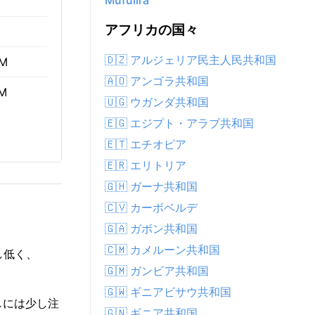
Mufulira
アフリカの国々
🇩🇿 アルジェリア民主人民共和国
AM
🇦🇴 アンゴラ共和国
PM
🇺🇬 ウガンダ共和国
🇪🇬 エジプト・アラブ共和国
🇪🇹 エチオピア
🇪🇷 エリトリア
🇬🇭 ガーナ共和国
🇨🇻 カーボベルデ
🇬🇦 ガボン共和国
🇨🇲 カメルーン共和国
し低く、
🇬🇲 ガンビア共和国
🇬🇼 ギニアビサウ共和国
差しには少し注
🇬🇳 ギニア共和国