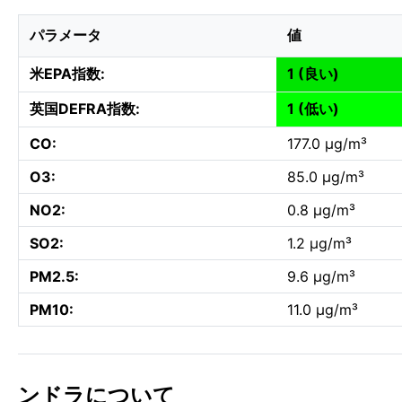
パラメータ
値
米EPA指数:
1 (良い)
英国DEFRA指数:
1 (低い)
CO:
177.0 µg/m³
O3:
85.0 µg/m³
NO2:
0.8 µg/m³
SO2:
1.2 µg/m³
PM2.5:
9.6 µg/m³
PM10:
11.0 µg/m³
ンドラについて