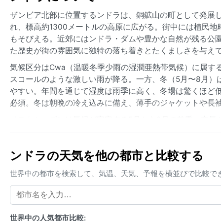
ザンビア北部に位置するンドラは、銅鉱山の町として発展
れ、標高約1300メートルの高原に広がる。街中には植民
もそびえる。近郊にはンドラ・ダムや豊かな自然が残る公
た歴史が街の雰囲気に独特の落ち着きとたくましさを与え
気候区分はCwa（温暖冬季少雨の湿潤亜熱帯気候）に属する
スコールのような激しい雨が降る。一方、冬（5月〜8月）
やすい。年間を通じて湿度は雨季に高く、冬場は驚くほど
必須。冬は朝晩の冷え込みに備え、薄手のジャケットや長
ベストシーズンは気候が安定する5月から8月の乾季。空気
10月は最も暑く、40度近くまで上がることもある。特筆
く、時に雹を伴う。また、冬場には朝霧が発生しやすく、
ンドラの天気を他の都市と比較する
く、穏やかな気候の中でアフリカの日常を体感できる。
世界中の都市を検索して、気温、天気、予報を横並びで比較で
世界中の人気都市比較: