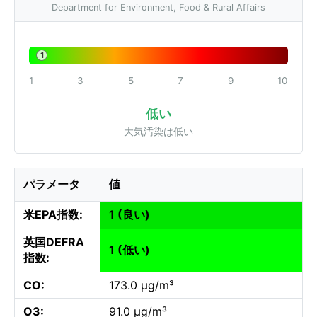
Department for Environment, Food & Rural Affairs
1
1
3
5
7
9
10
低い
大気汚染は低い
パラメータ
値
米EPA指数:
1 (良い)
英国DEFRA
1 (低い)
指数:
CO:
173.0 µg/m³
O3:
91.0 µg/m³