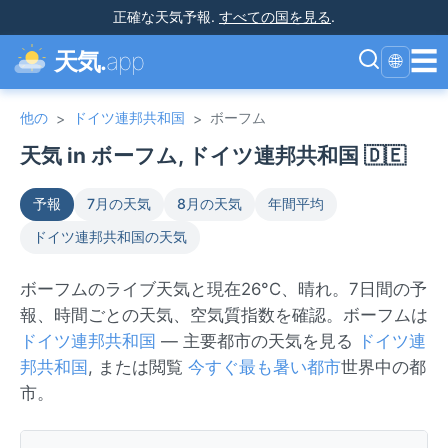
正確な天気予報
.
すべての国を見る
.
☰
天気.
app
🌐
他の
ドイツ連邦共和国
ボーフム
>
>
天気 in ボーフム, ドイツ連邦共和国 🇩🇪
予報
7月の天気
8月の天気
年間平均
ドイツ連邦共和国の天気
ボーフムのライブ天気と現在26°C、晴れ。7日間の予
報、時間ごとの天気、空気質指数を確認。ボーフムは
ドイツ連邦共和国
— 主要都市の天気を見る
ドイツ連
邦共和国
, または閲覧
今すぐ最も暑い都市
世界中の都
市。