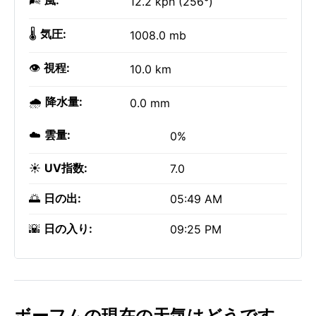
🌬️
風:
12.2 kph (256°)
🌡️
気圧:
1008.0 mb
👁️
視程:
10.0 km
🌧️
降水量:
0.0 mm
☁️
雲量:
0%
☀️
UV指数:
7.0
🌅
日の出:
05:49 AM
🌇
日の入り:
09:25 PM
ボーフムの現在の天気はどうです