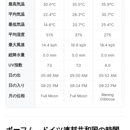
最高気温
30.0°C
35.5°C
35.9°C
平均気温
22.4°C
28.3°C
30.7°C
最低気温
14.6°C
20.7°C
25.4°C
平均湿度
51%
37%
27%
最大風速
14.4 kph
16.6 kph
18.4 kph
総降水量
0.0 mm
0.0 mm
0.0 mm
UV指数
7.0
7.0
6.0
日の出
05:49 AM
05:50 AM
05:52 AM
0
日の入り
09:25 PM
09:24 PM
09:22 PM
Waning
月の位相
Full Moon
Full Moon
Gibbous
ボーフム、ドイツ連邦共和国の時間