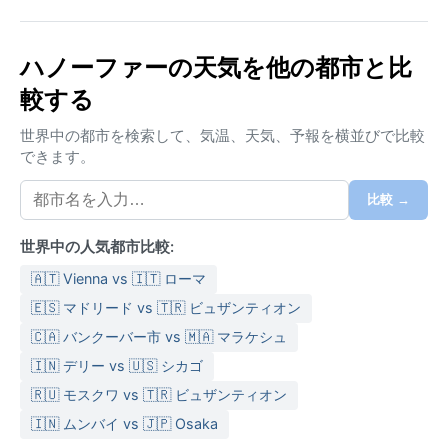
気候区分は西岸海洋性気候（Cfb）に属し、年間を通じ
て穏やかで湿り気を帯びている。夏は平均気温が17℃
ハノーファーの天気を他の都市と比
前後で、30℃を超えることはめったになく、過ごしや
較する
すい。冬は0℃前後まで冷え込むが、極端な低温は稀
で、降雪はあるが積雪は長続きしない。年間降水量は
世界中の都市を検索して、気温、天気、予報を横並びで比較
約700ミリと比較的均等に分布し、湿度は年間を通じ
できます。
て高い。パッキングには、夏は薄手の長袖と羽織りも
の、冬は防寒コートに加え、防水性のある靴や傘が欠
比較 →
かせない。
世界中の人気都市比較:
旅行に最適な時期は、日照時間が長く快適な5月から9
月である。特に6月から8月は野外イベントも多く、市
🇦🇹 Vienna vs 🇮🇹 ローマ
内の公園や庭園を存分に楽しめる。秋は霧が発生しや
🇪🇸 マドリード vs 🇹🇷 ビュザンティオン
すく、冬は曇天の日が多いが、クリスマスマーケット
🇨🇦 バンクーバー市 vs 🇲🇦 マラケシュ
の季節は独特の風情がある。春は気温の変動が大き
🇮🇳 デリー vs 🇺🇸 シカゴ
く、突然の雨に見舞われることもある。特筆すべき気
象現象としては、秋から冬にかけてライネ川流域に発
🇷🇺 モスクワ vs 🇹🇷 ビュザンティオン
生する濃い霧があり、街を幻想的な雰囲気に包むこと
🇮🇳 ムンバイ vs 🇯🇵 Osaka
がある。