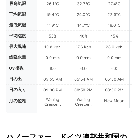
最高気温
26.1°C
32.7°C
27.4°C
平均気温
19.4°C
24.0°C
22.5°C
最低気温
11.9°C
14.7°C
16.0°C
平均湿度
53%
40%
45%
最大風速
10.8 kph
17.6 kph
23.0 kph
総降水量
0.0 mm
0.0 mm
0.0 mm
UV指数
6.0
6.0
6.0
日の出
05:53 AM
05:54 AM
05:56 AM
日の入り
09:00 PM
08:58 PM
08:56 PM
Waning
Waning
月の位相
New Moon
N
Crescent
Crescent
ハノーファー、ドイツ連邦共和国の