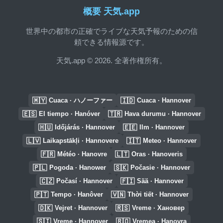
概要 天気.app
世界中の都市の正確でライブな天気予報のための信
頼できる情報源です。
天気.app © 2026. 全著作権所有。
🇲🇾
🇮🇩
Cuaca · ハノーファー
Cuaca · Hannover
🇪🇸
🇹🇷
El tiempo · Hanóver
Hava durumu · Hannover
🇭🇺
🇪🇪
Időjárás · Hannover
Ilm · Hannover
🇱🇻
🇮🇹
Laikapstākļi · Hannovere
Meteo · Hannover
🇫🇷
🇱🇹
Météo · Hanovre
Oras · Hanoveris
🇵🇱
🇸🇰
Pogoda · Hanower
Počasie · Hannover
🇨🇿
🇫🇮
Počasí · Hannover
Sää · Hannover
🇵🇹
🇻🇳
Tempo · Hanôver
Thời tiết · Hannover
🇩🇰
🇷🇸
Vejret · Hannover
Vreme · Хановер
🇸🇮
🇷🇴
Vreme · Hannover
Vremea · Hanovra