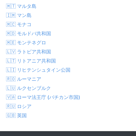
🇲🇹 マルタ島
🇮🇲 マン島
🇲🇨 モナコ
🇲🇩 モルドバ共和国
🇲🇪 モンテネグロ
🇱🇻 ラトビア共和国
🇱🇹 リトアニア共和国
🇱🇮 リヒテンシュタイン公国
🇷🇴 ルーマニア
🇱🇺 ルクセンブルク
🇻🇦 ローマ法王庁 (バチカン市国)
🇷🇺 ロシア
🇬🇧 英国