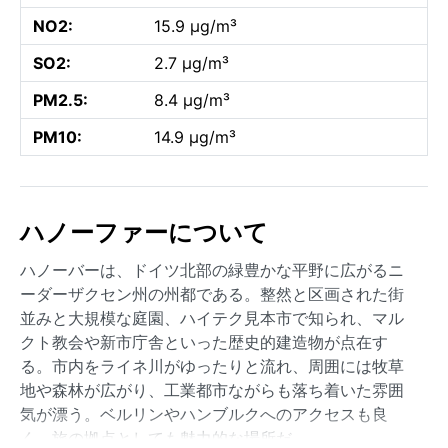
NO2:
15.9 µg/m³
SO2:
2.7 µg/m³
PM2.5:
8.4 µg/m³
PM10:
14.9 µg/m³
ハノーファーについて
ハノーバーは、ドイツ北部の緑豊かな平野に広がるニ
ーダーザクセン州の州都である。整然と区画された街
並みと大規模な庭園、ハイテク見本市で知られ、マル
クト教会や新市庁舎といった歴史的建造物が点在す
る。市内をライネ川がゆったりと流れ、周囲には牧草
地や森林が広がり、工業都市ながらも落ち着いた雰囲
気が漂う。ベルリンやハンブルクへのアクセスも良
く、旅の拠点としても魅力的な場所だ。