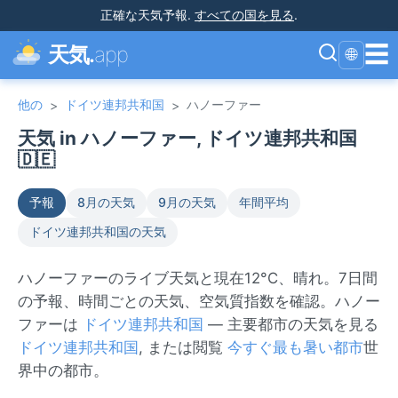
正確な天気予報
.
すべての国を見る
.
☰
天気.
app
🌐
他の
ドイツ連邦共和国
ハノーファー
>
>
天気 in ハノーファー, ドイツ連邦共和国
🇩🇪
予報
8月の天気
9月の天気
年間平均
ドイツ連邦共和国の天気
ハノーファーのライブ天気と現在12°C、晴れ。7日間
の予報、時間ごとの天気、空気質指数を確認。ハノー
ファーは
ドイツ連邦共和国
— 主要都市の天気を見る
ドイツ連邦共和国
, または閲覧
今すぐ最も暑い都市
世
界中の都市。