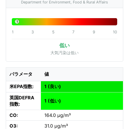
Department for Environment, Food & Rural Affairs
1
1
3
5
7
9
10
低い
大気汚染は低い
パラメータ
値
米EPA指数:
1 (良い)
英国DEFRA
1 (低い)
指数:
CO:
164.0 µg/m³
O3:
31.0 µg/m³