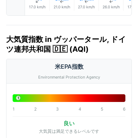
↑
↑
↑
↑
17.0 km/h
21.0 km/h
27.0 km/h
26.0 km/h
17.0 
大気質指数 in ヴッパータール, ドイ
ツ連邦共和国 🇩🇪 (AQI)
米EPA指数
Environmental Protection Agency
1
1
2
3
4
5
6
良い
大気質は満足できるレベルです