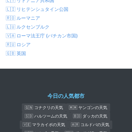
🇱🇹 リトアニア共和国
🇱🇮 リヒテンシュタイン公国
🇷🇴 ルーマニア
🇱🇺 ルクセンブルク
🇻🇦 ローマ法王庁 (バチカン市国)
🇷🇺 ロシア
🇬🇧 英国
今日の人気都市
🇬🇳 コナクリの天気
🇲🇲 ヤンゴンの天気
🇸🇩 ハルツームの天気
🇧🇩 ダッカの天気
🇻🇪 マラカイボの天気
🇦🇷 コルドバの天気