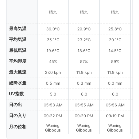
晴れ
晴れ
晴れ
最高気温
36.0°C
29.9°C
25.8°C
平均気温
25.1°C
23.2°C
20.1°C
最低気温
19.6°C
18.6°C
14.5°C
平均湿度
45%
57%
59%
最大風速
27.0 kph
11.9 kph
11.9 kph
総降水量
0.5 mm
0.3 mm
0.0 mm
UV指数
5.0
6.0
6.0
日の出
05:53 AM
05:55 AM
05:56 AM
0
日の入り
09:22 PM
09:20 PM
09:19 PM
Waning
Waning
Waning
月の位相
Gibbous
Gibbous
Gibbous