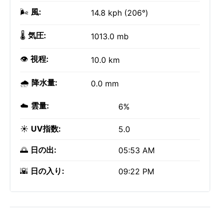
🌬️
風:
14.8 kph (206°)
🌡️
気圧:
1013.0 mb
👁️
視程:
10.0 km
🌧️
降水量:
0.0 mm
☁️
雲量:
6%
☀️
UV指数:
5.0
🌅
日の出:
05:53 AM
🌇
日の入り:
09:22 PM