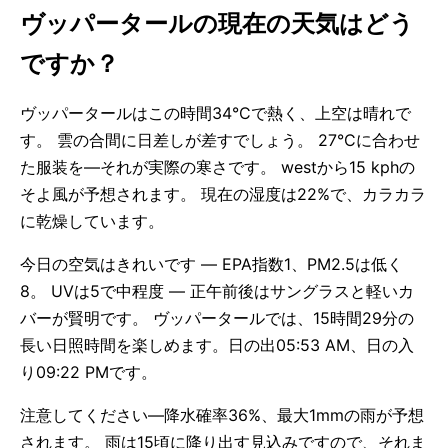
ヴッパータールの現在の天気はどう
ですか？
ヴッパータールはこの時間34°Cで熱く、上空は晴れで
す。 雲の合間に日差しが差すでしょう。 27°Cに合わせ
た服装を—それが実際の寒さです。 westから15 kphの
そよ風が予想されます。 現在の湿度は22%で、カラカラ
に乾燥しています。
今日の空気はきれいです — EPA指数1、PM2.5は低く
8。 UVは5で中程度 — 正午前後はサングラスと軽いカ
バーが賢明です。 ヴッパータールでは、15時間29分の
長い日照時間を楽しめます。日の出05:53 AM、日の入
り09:22 PMです。
注意してください—降水確率36%、最大1mmの雨が予想
されます。 雨は15頃に降り出す見込みですので、それま