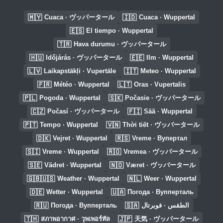
🇲🇾
🇮🇩
Cuaca · ヴッパータール
Cuaca · Wuppertal
🇪🇸
El tiempo · Wuppertal
🇹🇷
Hava durumu · ヴッパータール
🇭🇺
🇪🇪
Időjárás · ヴッパータール
Ilm · Wuppertal
🇱🇻
🇮🇹
Laikapstākļi · Vupertāle
Meteo · Wuppertal
🇫🇷
🇱🇹
Météo · Wuppertal
Oras · Vupertalis
🇵🇱
🇸🇰
Pogoda · Wuppertal
Počasie · ヴッパータール
🇨🇿
🇫🇮
Počasí · ヴッパータール
Sää · Wuppertal
🇵🇹
🇻🇳
Tempo · Wuppertal
Thời tiết · ヴッパータール
🇩🇰
🇷🇸
Vejret · Wuppertal
Vreme · Вупертал
🇸🇮
🇷🇴
Vreme · Wuppertal
Vremea · ヴッパータール
🇸🇪
🇳🇴
Vädret · Wuppertal
Været · ヴッパータール
🇬🇧🇺🇸
🇳🇱
Weather · Wuppertal
Weer · Wuppertal
🇩🇪
🇺🇦
Wetter · Wuppertal
Погода · Вупперталь
🇷🇺
🇸🇦
Погода · Вупперталь
الطقس · فوبرتال
🇹🇭
🇯🇵
สภาพอากาศ · วุพเพอร์ทัล
天気 · ヴッパータール