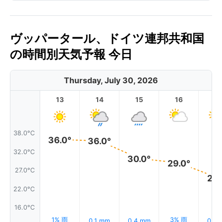
ヴッパータール、ドイツ連邦共和国
の時間別天気予報 今日
Thursday, July 30, 2026
13
14
15
16
17
38.0°C
36.0°
36.0°
32.0°C
30.0°
29.0°
27.0°C
25.
22.0°C
16.0°C
1% 雨
3% 雨
0.1 mm
0.4 mm
0.0