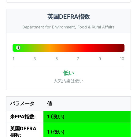
英国DEFRA指数
Department for Environment, Food & Rural Affairs
1
1
3
5
7
9
10
低い
大気汚染は低い
パラメータ
値
米EPA指数:
1 (良い)
英国DEFRA
1 (低い)
指数: