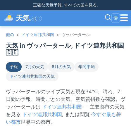
正確な天気予報
.
すべての国を見る
.
☰
天気.
app
🌐
他の
ドイツ連邦共和国
ヴッパータール
>
>
天気 in ヴッパータール, ドイツ連邦共和国
🇩🇪
予報
7月の天気
8月の天気
年間平均
ドイツ連邦共和国の天気
ヴッパータールのライブ天気と現在34°C、晴れ。7
日間の予報、時間ごとの天気、空気質指数を確認。ヴ
ッパータールは
ドイツ連邦共和国
— 主要都市の天気
を見る
ドイツ連邦共和国
, または閲覧
今すぐ最も暑
い都市
世界中の都市。