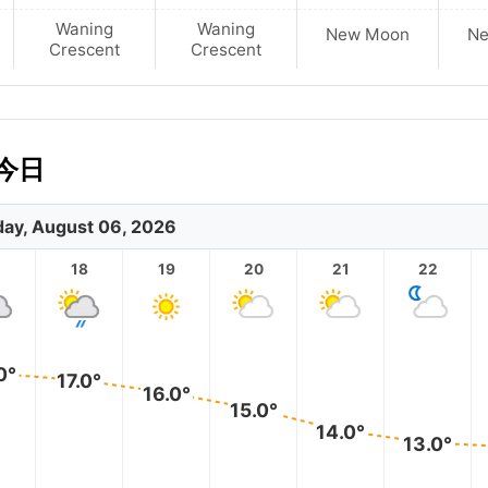
Waning
Waning
New Moon
N
Crescent
Crescent
今日
ay, August 06, 2026
18
19
20
21
22
0°
17.0°
16.0°
15.0°
14.0°
13.0°