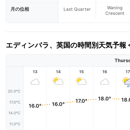
Waning
月の位相
Last Quarter
Crescent
エディンバラ、英国の時間別天気予報 
Thursd
13
14
15
16
17
20.0°C
18.0°
18.
17.0°
17.0°C
16.0°
16.0°
14.0°C
11.0°C