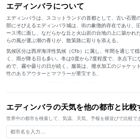
エディンバラについて
エディンバラは、スコットランドの首都として、古い石畳
部にそびえるエディンバラ城は、街の象徴的存在であり、
ース湾に面し、なだらかな丘と火山岩の台地の上に築かれ
らの風が運ぶ潮の香りが、散策路に彩りを添える。
気候区分は西岸海洋性気候（Cfb）に属し、年間を通じて
く、雨が降る日も多い。冬は0度から7度程度で、氷点下に
めで、霧や曇りの日が続く。服装は、撥水加工のジャケッ
性のあるアウターとマフラーが重宝する。
ベストシーズンは日照時間が長く、気温が最も穏やかな6月
体が活気に満ちる。ただし、この時期は突然の雨に備えた
呼ばれる海霧がある。これは冷たい海水と暖かい空気が混
エディンバラの天気を他の都市と比較
の降雪はさほど多くなく、積もることは稀だが、風の強い
世界中の都市を検索して、気温、天気、予報を横並びで比較で