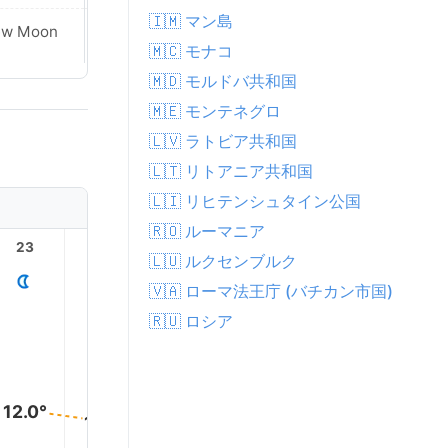
🇮🇲 マン島
ew Moon
New Moon
🇲🇨 モナコ
🇲🇩 モルドバ共和国
🇲🇪 モンテネグロ
🇱🇻 ラトビア共和国
🇱🇹 リトアニア共和国
🇱🇮 リヒテンシュタイン公国
🇷🇴 ルーマニア
23
1
2
3
4
🇱🇺 ルクセンブルク
🇻🇦 ローマ法王庁 (バチカン市国)
🇷🇺 ロシア
13.0°
12.0°
12.0°
11.0°
11.0°
11.0°