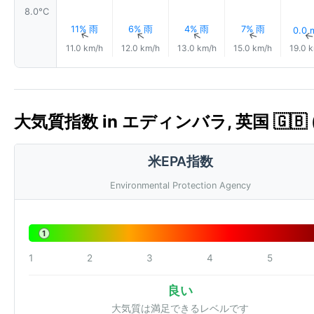
8.0°C
11% 雨
6% 雨
4% 雨
7% 雨
0.0
↑
↑
↑
↑
11.0 km/h
12.0 km/h
13.0 km/h
15.0 km/h
19.0 
大気質指数 in エディンバラ, 英国 🇬🇧 (
米EPA指数
Environmental Protection Agency
1
1
2
3
4
5
良い
大気質は満足できるレベルです