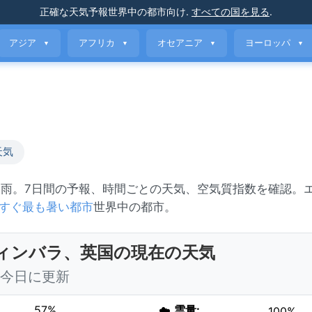
正確な天気予報
世界中の都市向け
.
すべての国を見る
.
アジア
アフリカ
オセアニア
ヨーロッパ
▼
▼
▼
▼
天気
り雨。7日間の予報、時間ごとの天気、空気質指数を確認。
すぐ最も暑い都市
世界中の都市。
ィンバラ、英国の現在の天気
0 今日に更新
57%
☁️
雲量:
100%