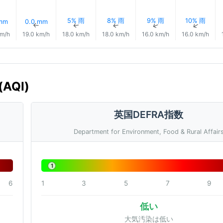
5% 雨
8% 雨
9% 雨
10% 雨
 mm
0.0 mm
↑
↑
↑
↑
↑
↑
km/h
19.0 km/h
18.0 km/h
18.0 km/h
16.0 km/h
16.0 km/h
AQI)
英国DEFRA指数
Department for Environment, Food & Rural Affair
1
6
1
3
5
7
9
低い
大気汚染は低い