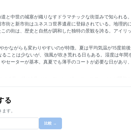
の道と中世の城塞が織りなすドラマチックな街並みで知られる
旧市街と新市街はユネスコ世界遺産に登録されている。地理的
たこの街は、歴史と自然が調和した独特の景観を誇る。アイリ
穏やかながらも変わりやすいのが特徴。夏は平均気温が15度前
なることは少ないが、強風が吹き荒れる日もある。湿度は年間
トやセーターが基本。真夏でも薄手のコートが必要な日があり
から8月。特に8月にはエディンバラ・フェスティバルが開催
い。特筆すべき気象現象として、春から秋にかけて発生する「
ざることで生じ、街を白いベールで包み込む幻想的な光景をも
する
日が続く点には注意が必要だ。
きます。
比較 →