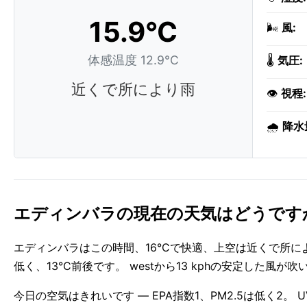
15.9°C
🌬️
風:
体感温度 12.9°C
🌡️
気圧:
近くで所により雨
👁️
視程:
🌧️
降水
エディンバラの現在の天気はどうです
エディンバラはこの時間、16°Cで快適、上空は近くで所に
低く、13°C前後です。 westから13 kphの安定した風が
今日の空気はきれいです — EPA指数1、PM2.5は低く2