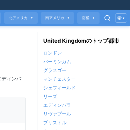
🌐
北アメリカ
南アメリカ
南極
▾
▼
▼
▼
United Kingdomのトップ都市
ロンドン
バーミンガム
グラスゴー
エディンバ
マンチェスター
シェフィールド
リーズ
エディンバラ
リヴァプール
ブリストル