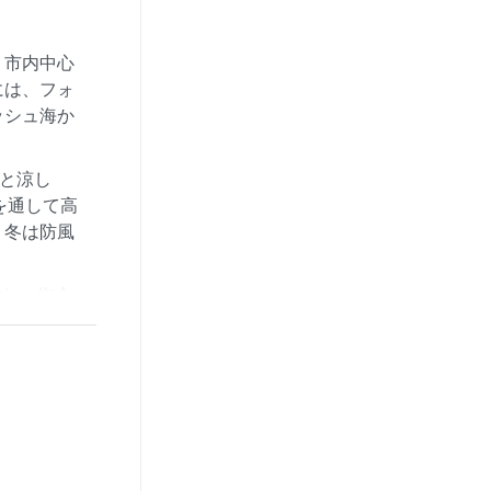
。市内中心
には、フォ
ッシュ海か
後と涼し
を通して高
、冬は防風
され、街全
ハール」と
たらす。冬