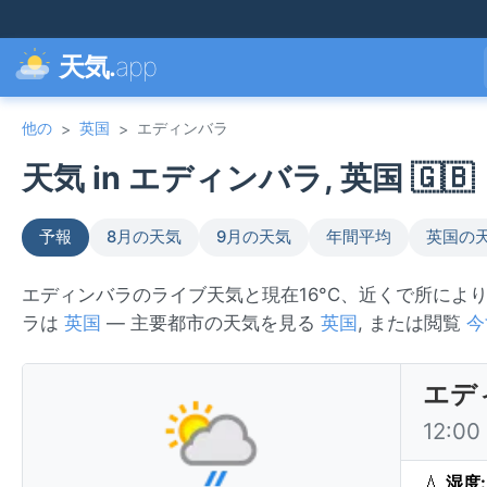
天気.
app
他の
英国
エディンバラ
>
>
天気 in エディンバラ, 英国 🇬🇧
予報
8月の天気
9月の天気
年間平均
英国の
エディンバラのライブ天気と現在16°C、近くで所によ
ラは
英国
— 主要都市の天気を見る
英国
, または閲覧
今
エデ
12:0
💧
湿度: