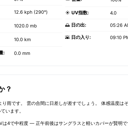
12.6 kph (290°)
☀️
UV指数:
4.0
🌅
日の出:
05:26 
1020.0 mb
🌇
日の入り:
09:10 P
10.0 km
量:
0.0 mm
か？
より雨です。 雲の合間に日差しが差すでしょう。 体感温度は
吹いています。
。 UVは4で中程度 — 正午前後はサングラスと軽いカバーが賢明で