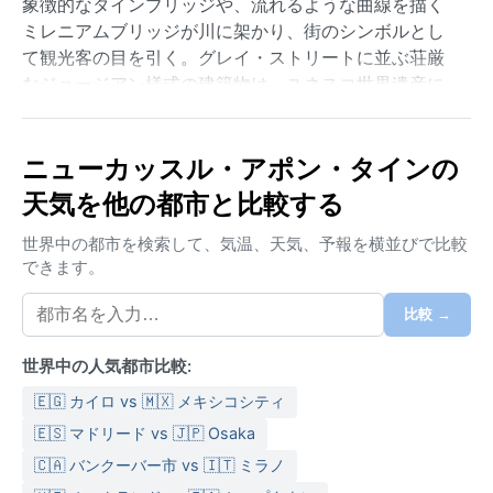
象徴的なタインブリッジや、流れるような曲線を描く
ミレニアムブリッジが川に架かり、街のシンボルとし
て観光客の目を引く。グレイ・ストリートに並ぶ荘厳
なジョージアン様式の建築物は、ユネスコ世界遺産に
も登録されており、歴史の重みを感じさせる。一方
で、活気あるナイトライフとフレンドリーな市民の笑
顔が、この街に親しみやすい温かさを添えている。北
ニューカッスル・アポン・タインの
海に近い立地のため、潮風が運ぶ少し塩気のある空気
天気を他の都市と比較する
が特徴的だ。
世界中の都市を検索して、気温、天気、予報を横並びで比較
気候はケッペンの分類でCfb、すなわち西岸海洋性気候
できます。
に属する。年間を通じて温暖だが、極端な暑さや寒さ
は稀である。夏は平均気温が15～20度ほどで、涼しく
比較 →
過ごしやすい日が多いが、急なにわか雨に備えて防水
ジャケットが手放せない。冬は気温が2～7度程度まで
世界中の人気都市比較:
下がり、霜が降りる朝もあるが、雪は積もっても数日
🇪🇬 カイロ vs 🇲🇽 メキシコシティ
で溶けることが大半だ。年間を通じて降雨はまんべん
🇪🇸 マドリード vs 🇯🇵 Osaka
なく分布し、湿度は高めで、どんよりとした曇り空が
日常である。軽量のダウンや撥水生地のアウター、重
🇨🇦 バンクーバー市 vs 🇮🇹 ミラノ
ね着できるセーターが旅行者にとって頼りになる装備