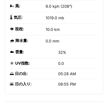
🌬️
風:
9.0 kph (208°)
🌡️
気圧:
1019.0 mb
👁️
視程:
10.0 km
🌧️
降水量:
0.0 mm
☁️
雲量:
32%
☀️
UV指数:
0.0
🌅
日の出:
05:28 AM
🌇
日の入り:
08:55 PM