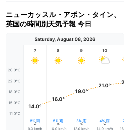
ニューカッスル・アポン・タイン、
英国の時間別天気予報 今日
Saturday, August 08, 2026
7
8
9
10
11
26.0°C
22.0°C
22.
21.0°
19.0°
18.0°C
16.0°
15.0°C
14.0°
11.0°C
8% 雨
5% 雨
3% 雨
4% 雨
2%
↑
↑
↑
↑
9.0 km/h
10.0 km/h
12.0 km/h
14.0 km/h
16.0 