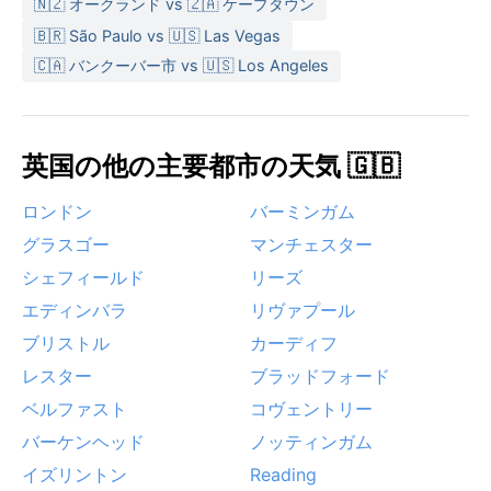
🇳🇿 オークランド vs 🇿🇦 ケープタウン
となる。
🇧🇷 São Paulo vs 🇺🇸 Las Vegas
ベストシーズンは日照時間が長く、過ごしやすい5月か
🇨🇦 バンクーバー市 vs 🇺🇸 Los Angeles
ら6月、あるいは9月の初秋である。夏のピークでも蒸
し暑さはなく、街歩きに適している。特筆すべき気象
現象としては、北海からの強風が時折吹き荒れ、特に
英国の他の主要都市の天気 🇬🇧
冬場は体感温度を大きく下げる。また、秋から冬にか
けては、タイン川沿いに濃い霧が発生することがあ
ロンドン
バーミンガム
り、幻想的な風景を創り出す。台風のような破壊的な
グラスゴー
マンチェスター
嵐は来ないが、移動性低気圧の通過に伴う強風と激し
い雨には注意が必要である。こうした天気の移り変わ
シェフィールド
リーズ
りこそが、この街の魅力を引き立てる一因とも言えよ
エディンバラ
リヴァプール
う。
ブリストル
カーディフ
レスター
ブラッドフォード
ベルファスト
コヴェントリー
バーケンヘッド
ノッティンガム
イズリントン
Reading