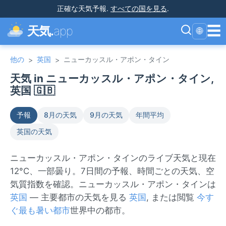
正確な天気予報
.
すべての国を見る
.
☰
天気.
app
🌐
他の
英国
ニューカッスル・アポン・タイン
>
>
天気 in ニューカッスル・アポン・タイン,
英国 🇬🇧
予報
8月の天気
9月の天気
年間平均
英国の天気
ニューカッスル・アポン・タインのライブ天気と現在
12°C、一部曇り。7日間の予報、時間ごとの天気、空
気質指数を確認。ニューカッスル・アポン・タインは
英国
— 主要都市の天気を見る
英国
, または閲覧
今す
ぐ最も暑い都市
世界中の都市。