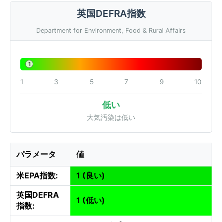
英国DEFRA指数
Department for Environment, Food & Rural Affairs
1
1
3
5
7
9
10
低い
大気汚染は低い
パラメータ
値
米EPA指数:
1 (良い)
英国DEFRA
1 (低い)
指数: