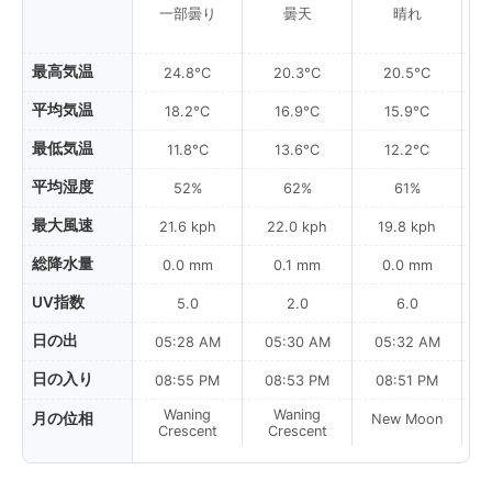
一部曇り
曇天
晴れ
最高気温
24.8°C
20.3°C
20.5°C
平均気温
18.2°C
16.9°C
15.9°C
最低気温
11.8°C
13.6°C
12.2°C
平均湿度
52%
62%
61%
最大風速
21.6 kph
22.0 kph
19.8 kph
総降水量
0.0 mm
0.1 mm
0.0 mm
UV指数
5.0
2.0
6.0
日の出
05:28 AM
05:30 AM
05:32 AM
0
日の入り
08:55 PM
08:53 PM
08:51 PM
Waning
Waning
月の位相
New Moon
N
Crescent
Crescent