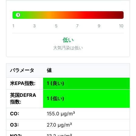
1
1
3
5
7
9
10
低い
大気汚染は低い
パラメータ
値
米EPA指数:
1 (良い)
英国DEFRA
1 (低い)
指数:
CO:
155.0 µg/m³
O3:
27.0 µg/m³
NO2:
13.2 µg/m³