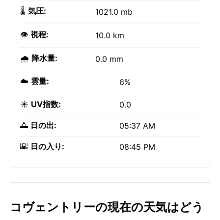
🌡️
気圧:
1021.0 mb
👁️
視程:
10.0 km
🌧️
降水量:
0.0 mm
☁️
雲量:
6%
☀️
UV指数:
0.0
🌅
日の出:
05:37 AM
🌇
日の入り:
08:45 PM
コヴェントリーの現在の天気はどう