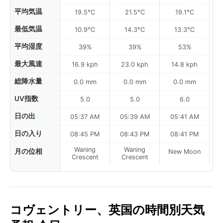
平均気温
19.5°C
21.5°C
19.1°C
最低気温
10.9°C
14.3°C
13.3°C
平均湿度
39%
39%
53%
最大風速
16.9 kph
23.0 kph
14.8 kph
総降水量
0.0 mm
0.0 mm
0.0 mm
UV指数
5.0
5.0
6.0
日の出
05:37 AM
05:39 AM
05:41 AM
0
日の入り
08:45 PM
08:43 PM
08:41 PM
Waning
Waning
月の位相
New Moon
N
Crescent
Crescent
コヴェントリー、英国の時間別天気