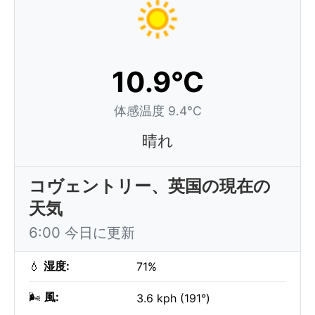
10.9°C
体感温度 9.4°C
晴れ
コヴェントリー、英国の現在の
天気
6:00 今日に更新
💧
湿度:
71%
🌬️
風:
3.6 kph (191°)