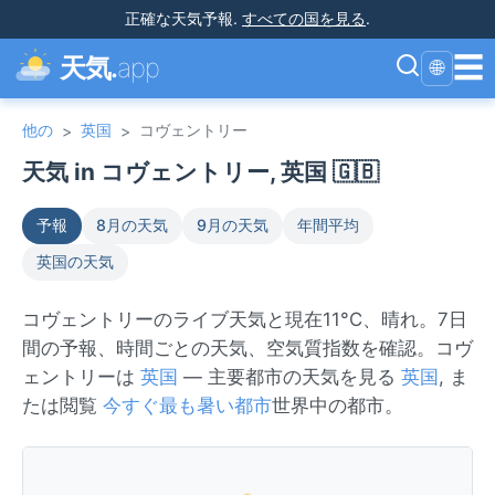
正確な天気予報
.
すべての国を見る
.
☰
天気.
app
🌐
他の
英国
コヴェントリー
>
>
天気 in コヴェントリー, 英国 🇬🇧
予報
8月の天気
9月の天気
年間平均
英国の天気
コヴェントリーのライブ天気と現在11°C、晴れ。7日
間の予報、時間ごとの天気、空気質指数を確認。コヴ
ェントリーは
英国
— 主要都市の天気を見る
英国
, ま
たは閲覧
今すぐ最も暑い都市
世界中の都市。