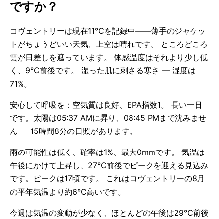
ですか？
コヴェントリーは現在11°Cを記録中——薄手のジャケッ
トがちょうどいい天気、上空は晴れです。 ところどころ
雲が日差しを遮っています。 体感温度はそれより少し低
く、9°C前後です。 湿った肌に刺さる寒さ — 湿度は
71%。
安心して呼吸を：空気質は良好、EPA指数1。 長い一日
です。太陽は05:37 AMに昇り、08:45 PMまで沈みませ
ん — 15時間8分の日照があります。
雨の可能性は低く、確率は1%、最大0mmです。 気温は
午後にかけて上昇し、27°C前後でピークを迎える見込み
です。ピークは17頃です。 これはコヴェントリーの8月
の平年気温より約6°C高いです。
今週は気温の変動が少なく、ほとんどの午後は29°C前後