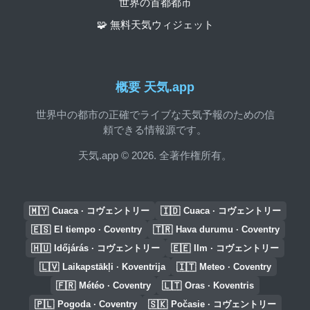
世界の首都都市
🧩 無料天気ウィジェット
概要 天気.app
世界中の都市の正確でライブな天気予報のための信
頼できる情報源です。
天気.app © 2026. 全著作権所有。
🇲🇾
🇮🇩
Cuaca · コヴェントリー
Cuaca · コヴェントリー
🇪🇸
🇹🇷
El tiempo · Coventry
Hava durumu · Coventry
🇭🇺
🇪🇪
Időjárás · コヴェントリー
Ilm · コヴェントリー
🇱🇻
🇮🇹
Laikapstākļi · Koventrija
Meteo · Coventry
🇫🇷
🇱🇹
Météo · Coventry
Oras · Koventris
🇵🇱
🇸🇰
Pogoda · Coventry
Počasie · コヴェントリー