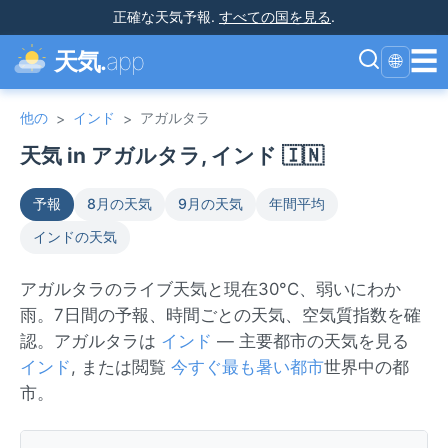
正確な天気予報
.
すべての国を見る
.
☰
天気.
app
🌐
他の
インド
アガルタラ
>
>
天気 in アガルタラ, インド 🇮🇳
予報
8月の天気
9月の天気
年間平均
インドの天気
アガルタラのライブ天気と現在30°C、弱いにわか
雨。7日間の予報、時間ごとの天気、空気質指数を確
認。アガルタラは
インド
— 主要都市の天気を見る
インド
, または閲覧
今すぐ最も暑い都市
世界中の都
市。