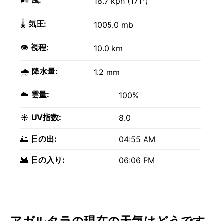
🌬️
風:
18.7 kph (171°)
🌡️
気圧:
1005.0 mb
👁️
視程:
10.0 km
🌧️
降水量:
1.2 mm
☁️
雲量:
100%
☀️
UV指数:
8.0
🌅
日の出:
04:55 AM
🌇
日の入り:
06:06 PM
アガルタラの現在の天気はどうです