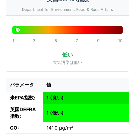
Department for Environment, Food & Rural Affairs
1
1
3
5
7
9
10
低い
大気汚染は低い
パラメータ
値
米EPA指数:
1 (良い)
英国DEFRA
1 (低い)
指数:
CO:
141.0 µg/m³