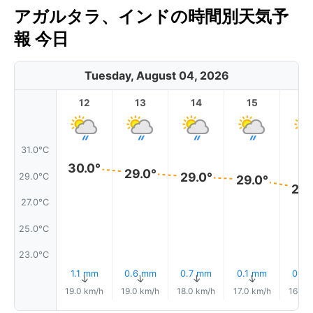
アガルタラ、インドの時間別天気予
報 今日
Tuesday, August 04, 2026
12
13
14
15
1
31.0°C
30.0°
29.0°
29.0°
29.0°C
29.0°
28.
27.0°C
25.0°C
23.0°C
1.1 mm
0.6 mm
0.7 mm
0.1 mm
0.0
↑
↑
↑
↑
19.0 km/h
19.0 km/h
18.0 km/h
17.0 km/h
16.0 