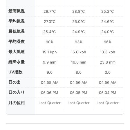
最高気温
29.7°C
28.8°C
25.2°C
平均気温
27.3°C
26.0°C
24.6°C
最低気温
25.4°C
24.9°C
24.0°C
平均湿度
90%
93%
96%
最大風速
19.1 kph
16.6 kph
13.3 kph
総降水量
9.9 mm
16.6 mm
23.8 mm
UV指数
9.0
8.0
3.0
日の出
04:55 AM
04:56 AM
04:56 AM
日の入り
06:06 PM
06:05 PM
06:04 PM
月の位相
Last Quarter
Last Quarter
Last Quarter