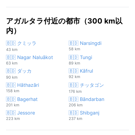
アガルタラ付近の都市（300 km以
内）
🇧🇩 クミッラ
🇧🇩 Narsingdi
58 km
43 km
🇧🇩 Nagar Naluākot
🇧🇩 Tungi
63 km
89 km
🇧🇩 ダッカ
🇧🇩 Kāfrul
92 km
90 km
🇧🇩 Hāthazāri
🇧🇩 チッタゴン
158 km
176 km
🇧🇩 Bagerhat
🇧🇩 Bāndarban
201 km
206 km
🇧🇩 Jessore
🇧🇩 Shibganj
223 km
237 km