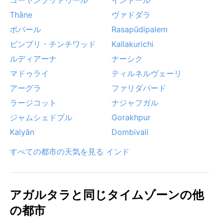
Thāne
ヴァドダラ
ボパール
Rasapūdipalem
ピンプリ・チンチワッド
Kallakurichi
ルディアーナ
ナーシク
マドゥライ
ティルネルヴェーリ
アーグラ
ファリダバード
ラージコット
ナジャフガル
ジャムシェドプル
Gorakhpur
Kalyān
Dombivali
すべての都市の天気を見る インド
アガルタラと同じタイムゾーンの他
の都市