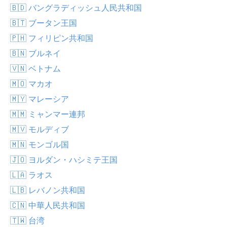
🇧🇩 バングラディッシュ人民共和国
🇧🇹 ブータン王国
🇵🇭 フィリピン共和国
🇧🇳 ブルネイ
🇻🇳 ベトナム
🇲🇴 マカオ
🇲🇾 マレーシア
🇲🇲 ミャンマー連邦
🇲🇻 モルディブ
🇲🇳 モンゴル国
🇯🇴 ヨルダン・ハシミテ王国
🇱🇦 ラオス
🇱🇧 レバノン共和国
🇨🇳 中華人民共和国
🇹🇼 台湾