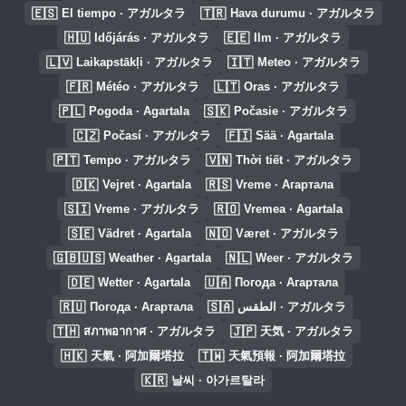
🇪🇸
🇹🇷
El tiempo · アガルタラ
Hava durumu · アガルタラ
🇭🇺
🇪🇪
Időjárás · アガルタラ
Ilm · アガルタラ
🇱🇻
🇮🇹
Laikapstākļi · アガルタラ
Meteo · アガルタラ
🇫🇷
🇱🇹
Météo · アガルタラ
Oras · アガルタラ
🇵🇱
🇸🇰
Pogoda · Agartala
Počasie · アガルタラ
🇨🇿
🇫🇮
Počasí · アガルタラ
Sää · Agartala
🇵🇹
🇻🇳
Tempo · アガルタラ
Thời tiết · アガルタラ
🇩🇰
🇷🇸
Vejret · Agartala
Vreme · Агартала
🇸🇮
🇷🇴
Vreme · アガルタラ
Vremea · Agartala
🇸🇪
🇳🇴
Vädret · Agartala
Været · アガルタラ
🇬🇧🇺🇸
🇳🇱
Weather · Agartala
Weer · アガルタラ
🇩🇪
🇺🇦
Wetter · Agartala
Погода · Агартала
🇷🇺
🇸🇦
Погода · Агартала
الطقس · アガルタラ
🇹🇭
🇯🇵
สภาพอากาศ · アガルタラ
天気 · アガルタラ
🇭🇰
🇹🇼
天氣 · 阿加爾塔拉
天氣預報 · 阿加爾塔拉
🇰🇷
날씨 · 아가르탈라