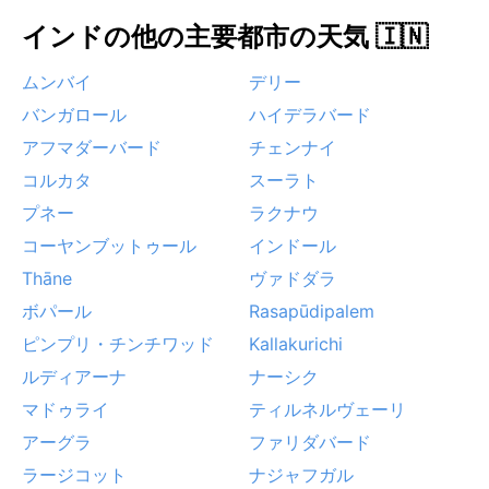
て、暑さと乾燥が顕著な土地柄だが、冬の澄んだ空気
インドの他の主要都市の天気 🇮🇳
は歴史散策に最適な環境を提供してくれる。
ムンバイ
デリー
バンガロール
ハイデラバード
アフマダーバード
チェンナイ
コルカタ
スーラト
プネー
ラクナウ
コーヤンブットゥール
インドール
Thāne
ヴァドダラ
ボパール
Rasapūdipalem
ピンプリ・チンチワッド
Kallakurichi
ルディアーナ
ナーシク
マドゥライ
ティルネルヴェーリ
アーグラ
ファリダバード
ラージコット
ナジャフガル