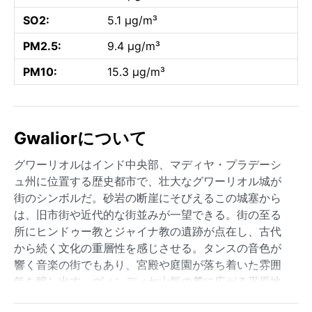
SO2:
5.1 µg/m³
PM2.5:
9.4 µg/m³
PM10:
15.3 µg/m³
Gwaliorについて
グワーリオルはインド中央部、マディヤ・プラデーシ
ュ州に位置する歴史都市で、壮大なグワーリオル城が
街のシンボルだ。砂岩の断崖にそびえるこの城塞から
は、旧市街や近代的な街並みが一望できる。街の至る
所にヒンドゥー教とジャイナ教の遺跡が点在し、古代
から続く文化の重層性を感じさせる。タンスの音色が
響く音楽の街でもあり、宮殿や庭園が落ち着いた雰囲
気を醸し出す。ヴィンディヤ山脈の麓に広がる平原地
帯に位置し、周辺は農業地帯に囲まれている。