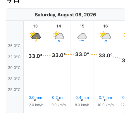
Saturday, August 08, 2026
13
14
15
16
17
35.0°C
33.0°
33.0°
33.0°
33.0°
32.0°C
32.
30.0°C
28.0°C
25.0°C
0.0 mm
0.2 mm
0.4 mm
0.7 mm
0.6
↑
↑
↑
↑
12.0 km/h
9.0 km/h
8.0 km/h
10.0 km/h
12.0 