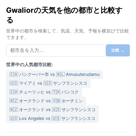
気候はケッペンのCwa（温暖冬季少雨の亜熱帯気候）
Gwaliorの天気を他の都市と比較す
に属する。夏は3月から6月で、日中の気温は40度を超
る
える酷暑となり、湿度も上昇する。モンスーンは6月後
半に到来し、9月まで続く。この時期は雷雨が多く、年
世界中の都市を検索して、気温、天気、予報を横並びで比較
間降水の大部分が集中する。冬は11月から2月で、乾燥
できます。
した晴天が続く。最低気温は5度前後まで下がるが、日
中の日差しは暖かい。気温の年較差が大きく、湿度も
比較 →
季節によって大きく変わる。服装としては、夏は通気
性の良い綿素材、冬は薄手のセーターやジャケットが
世界中の人気都市比較:
適している。モンスーン期には傘や防水シューズが欠
🇨🇦 バンクーバー市 vs 🇳🇱 Amusuterudamu
かせない。
🇺🇸 マイアミ vs 🇺🇸 サンフランシスコ
最も快適な時期は10月から3月の冬季で、過ごしやすい
🇨🇭 チューリッヒ vs 🇹🇭 バンコク
気温と晴天が続く。春先の3月末には乾燥した西風が砂
🇳🇿 オークランド vs 🇻🇳 ホーチミン
塵を巻き上げる「ダストストーム」が発生することが
あり、視界が悪くなる。熱波（ヒートウェーブ）は4月
🇳🇿 オークランド vs 🇺🇸 サンフランシスコ
から5月にかけて頻繁に訪れ、体感温度をさらに押し上
🇺🇸 Los Angeles vs 🇺🇸 サンフランシスコ
げる。サイクロンは稀だが、モンスーンに伴う集中豪
雨が局地的な洪水を引き起こすこともある。全体とし