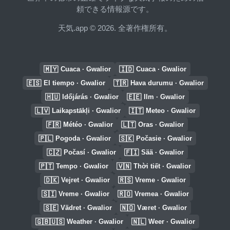
頼できる情報源です。
天気.app © 2026. 全著作権所有。
🇲🇾
🇮🇩
Cuaca · Gwalior
Cuaca · Gwalior
🇪🇸
🇹🇷
El tiempo · Gwalior
Hava durumu · Gwalior
🇭🇺
🇪🇪
Időjárás · Gwalior
Ilm · Gwalior
🇱🇻
🇮🇹
Laikapstākļi · Gwalior
Meteo · Gwalior
🇫🇷
🇱🇹
Météo · Gwalior
Oras · Gwalior
🇵🇱
🇸🇰
Pogoda · Gwalior
Počasie · Gwalior
🇨🇿
🇫🇮
Počasí · Gwalior
Sää · Gwalior
🇵🇹
🇻🇳
Tempo · Gwalior
Thời tiết · Gwalior
🇩🇰
🇷🇸
Vejret · Gwalior
Vreme · Gwalior
🇸🇮
🇷🇴
Vreme · Gwalior
Vremea · Gwalior
🇸🇪
🇳🇴
Vädret · Gwalior
Været · Gwalior
🇬🇧🇺🇸
🇳🇱
Weather · Gwalior
Weer · Gwalior