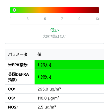
1
1
3
5
7
9
10
低い
大気汚染は低い
パラメータ
値
米EPA指数:
1 (良い)
英国DEFRA
1 (低い)
指数:
CO:
295.0 µg/m³
O3:
110.0 µg/m³
NO2:
2.5 µg/m³