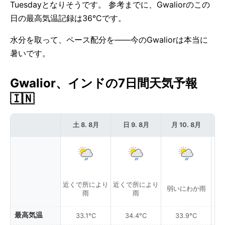
Tuesdayとなりそうです。 参考までに、Gwaliorのこの
日の最高気温記録は36°Cです。
水分を取って、ペース配分を——今のGwaliorは本当に
暑いです。
Gwalior、インドの7日間天気予報
🇮🇳
土 8. 8月
日 9. 8月
月 10. 8月
近くで所により
近くで所により
弱いにわか雨
弱
雨
雨
最高気温
33.1°C
34.4°C
33.9°C