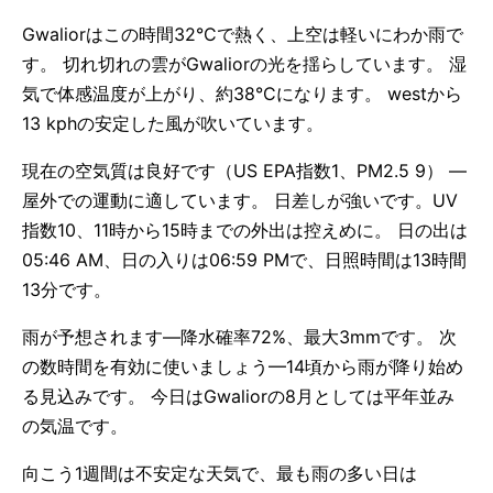
Gwaliorはこの時間32°Cで熱く、上空は軽いにわか雨で
す。 切れ切れの雲がGwaliorの光を揺らしています。 湿
気で体感温度が上がり、約38°Cになります。 westから
13 kphの安定した風が吹いています。
現在の空気質は良好です（US EPA指数1、PM2.5 9） —
屋外での運動に適しています。 日差しが強いです。UV
指数10、11時から15時までの外出は控えめに。 日の出は
05:46 AM、日の入りは06:59 PMで、日照時間は13時間
13分です。
雨が予想されます—降水確率72%、最大3mmです。 次
の数時間を有効に使いましょう—14頃から雨が降り始め
る見込みです。 今日はGwaliorの8月としては平年並み
の気温です。
向こう1週間は不安定な天気で、最も雨の多い日は