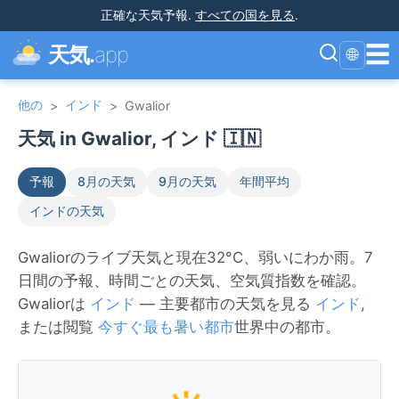
正確な天気予報
.
すべての国を見る
.
☰
天気.
app
🌐
他の
インド
>
>
Gwalior
天気 in Gwalior, インド 🇮🇳
予報
8月の天気
9月の天気
年間平均
インドの天気
Gwaliorのライブ天気と現在32°C、弱いにわか雨。7
日間の予報、時間ごとの天気、空気質指数を確認。
Gwaliorは
インド
— 主要都市の天気を見る
インド
,
または閲覧
今すぐ最も暑い都市
世界中の都市。