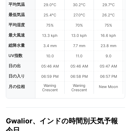
平均気温
29.0°C
30.2°C
29.7°C
最低気温
25.4°C
27.0°C
26.2°C
平均湿度
75%
70%
75%
最大風速
13.3 kph
13.0 kph
16.6 kph
総降水量
3.4 mm
7.7 mm
23.8 mm
UV指数
10.0
11.0
9.0
日の出
05:46 AM
05:46 AM
05:47 AM
日の入り
06:59 PM
06:58 PM
06:57 PM
Waning
Waning
月の位相
New Moon
N
Crescent
Crescent
Gwalior、インドの時間別天気予報
今日