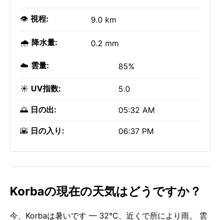
👁️
視程:
9.0 km
🌧️
降水量:
0.2 mm
☁️
雲量:
85%
☀️
UV指数:
5.0
🌅
日の出:
05:32 AM
🌇
日の入り:
06:37 PM
Korbaの現在の天気はどうですか？
今、Korbaは暑いです — 32°C、近くで所により雨。 雲