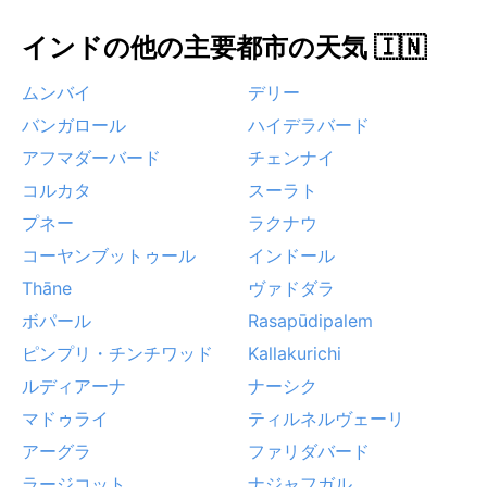
インドの他の主要都市の天気 🇮🇳
ムンバイ
デリー
バンガロール
ハイデラバード
アフマダーバード
チェンナイ
コルカタ
スーラト
プネー
ラクナウ
コーヤンブットゥール
インドール
Thāne
ヴァドダラ
ボパール
Rasapūdipalem
ピンプリ・チンチワッド
Kallakurichi
ルディアーナ
ナーシク
マドゥライ
ティルネルヴェーリ
アーグラ
ファリダバード
ラージコット
ナジャフガル