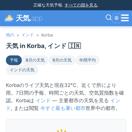
正確な天気予報
.
すべての国を見る
.
☰
天気.
app
🌐
他の
インド
>
>
Korba
天気 in Korba, インド 🇮🇳
予報
8月の天気
9月の天気
年間平均
インドの天気
Korbaのライブ天気と現在32°C、近くで所により
雨。7日間の予報、時間ごとの天気、空気質指数を確
認。Korbaは
インド
— 主要都市の天気を見る
イン
ド
, または閲覧
今すぐ最も暑い都市
世界中の都市。