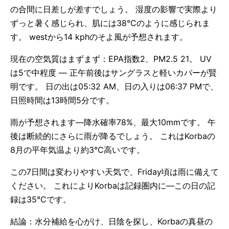
の合間に日差しが差すでしょう。 湿度の影響で実際より
ずっと暑く感じられ、肌には38°Cのように感じられま
す。 westから14 kphのそよ風が予想されます。
現在の空気質はまずまず：EPA指数2、PM2.5 21。 UV
は5で中程度 — 正午前後はサングラスと軽いカバーが賢
明です。 日の出は05:32 AM、日の入りは06:37 PMで、
日照時間は13時間5分です。
雨が予想されます—降水確率78%、最大10mmです。 午
後は断続的にさらに雨が降るでしょう。 これはKorbaの
8月の平年気温より約3°C高いです。
この7日間は変わりやすい天気で、Friday頃は雨に備えて
ください。 これによりKorbaは記録圏内に—この日の記
録は35°Cです。
結論：水分補給を心がけ、日陰を探し、Korbaの真昼の