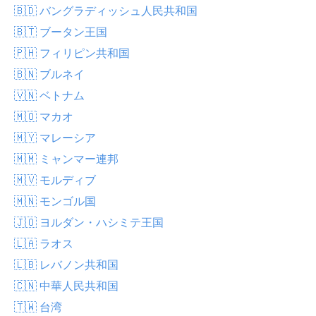
🇧🇩 バングラディッシュ人民共和国
🇧🇹 ブータン王国
🇵🇭 フィリピン共和国
🇧🇳 ブルネイ
🇻🇳 ベトナム
🇲🇴 マカオ
🇲🇾 マレーシア
🇲🇲 ミャンマー連邦
🇲🇻 モルディブ
🇲🇳 モンゴル国
🇯🇴 ヨルダン・ハシミテ王国
🇱🇦 ラオス
🇱🇧 レバノン共和国
🇨🇳 中華人民共和国
🇹🇼 台湾