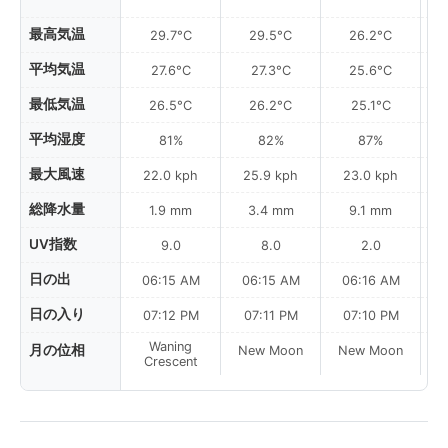
最高気温
29.7°C
29.5°C
26.2°C
平均気温
27.6°C
27.3°C
25.6°C
最低気温
26.5°C
26.2°C
25.1°C
平均湿度
81%
82%
87%
最大風速
22.0 kph
25.9 kph
23.0 kph
総降水量
1.9 mm
3.4 mm
9.1 mm
UV指数
9.0
8.0
2.0
日の出
06:15 AM
06:15 AM
06:16 AM
日の入り
07:12 PM
07:11 PM
07:10 PM
Waning
月の位相
New Moon
New Moon
N
Crescent