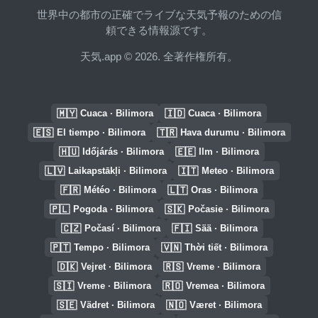
世界中の都市の正確でライブな天気予報のための信
頼できる情報源です。
天気.app © 2026. 全著作権所有。
🇲🇾
🇮🇩
Cuaca · Bilimora
Cuaca · Bilimora
🇪🇸
🇹🇷
El tiempo · Bilimora
Hava durumu · Bilimora
🇭🇺
🇪🇪
Időjárás · Bilimora
Ilm · Bilimora
🇱🇻
🇮🇹
Laikapstākļi · Bilimora
Meteo · Bilimora
🇫🇷
🇱🇹
Météo · Bilimora
Oras · Bilimora
🇵🇱
🇸🇰
Pogoda · Bilimora
Počasie · Bilimora
🇨🇿
🇫🇮
Počasí · Bilimora
Sää · Bilimora
🇵🇹
🇻🇳
Tempo · Bilimora
Thời tiết · Bilimora
🇩🇰
🇷🇸
Vejret · Bilimora
Vreme · Bilimora
🇸🇮
🇷🇴
Vreme · Bilimora
Vremea · Bilimora
🇸🇪
🇳🇴
Vädret · Bilimora
Været · Bilimora