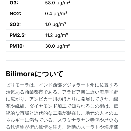
O3:
58.0 µg/m³
NO2:
0.4 µg/m³
SO2:
1.0 µg/m³
PM2.5:
11.2 µg/m³
PM10:
30.0 µg/m³
Bilimoraについて
ビリモーラは、インド西部グジャラート州に位置する
活気ある商業都市である。アラビア海に近い海岸平野
に広がり、アンビカー川のほとりに発展してきた。綿
花や繊維、ダイヤモンド加工で知られるこの街は、伝
統的な市場と近代的な工場が混在し、地元の人々のエ
ネルギーに満ちている。スワミナラヤン寺院や歴史あ
る鉄道駅が街の風情を添え、近隣のスーラトや海岸部