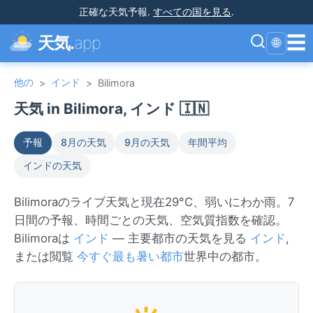
正確な天気予報
.
すべての国を見る
.
☰
天気.
app
🌐
他の
インド
>
>
Bilimora
天気 in Bilimora, インド 🇮🇳
予報
8月の天気
9月の天気
年間平均
インドの天気
Bilimoraのライブ天気と現在29°C、弱いにわか雨。7
日間の予報、時間ごとの天気、空気質指数を確認。
Bilimoraは
インド
— 主要都市の天気を見る
インド
,
または閲覧
今すぐ最も暑い都市
世界中の都市。