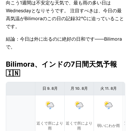
向こう1週間は不安定な天気で、最も雨の多い日は
Wednesdayとなりそうです。 注目すべきは、今日の最
高気温がBilimoraのこの日の記録32°Cに迫っていること
です。
結論：今日は外に出るのに絶好の日和です——Bilimora
で。
Bilimora、インドの7日間天気予報
🇮🇳
日 9. 8月
月 10. 8月
火 11. 8月
近くで所により
近くで所により
近
弱いにわか雨
雨
雨