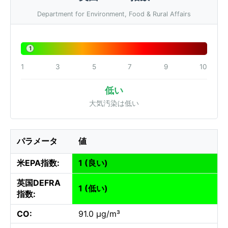
Department for Environment, Food & Rural Affairs
1
1
3
5
7
9
10
低い
大気汚染は低い
パラメータ
値
米EPA指数:
1 (良い)
英国DEFRA
1 (低い)
指数:
CO:
91.0 µg/m³