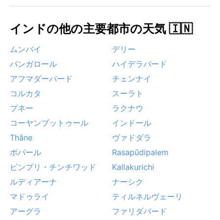
し、時には鉄道や空の便に乱れが生じる。また、冬の
早朝には川沿いで濃い霧が発生することがあり、視界
インドの他の主要都市の天気 🇮🇳
が悪くなるため注意が必要だ。熱帯のリズムに合わせ
た準備が、この街での滞在をより快適にしてくれる。
ムンバイ
デリー
バンガロール
ハイデラバード
アフマダーバード
チェンナイ
コルカタ
スーラト
プネー
ラクナウ
コーヤンブットゥール
インドール
Thāne
ヴァドダラ
ボパール
Rasapūdipalem
ピンプリ・チンチワッド
Kallakurichi
ルディアーナ
ナーシク
マドゥライ
ティルネルヴェーリ
アーグラ
ファリダバード