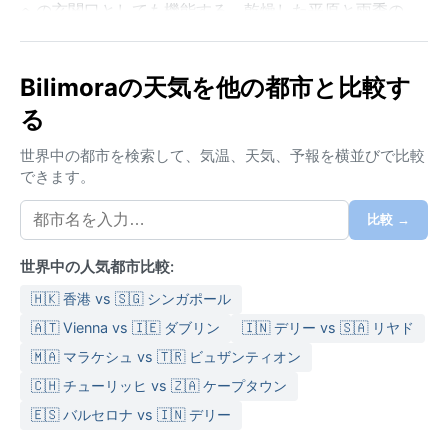
への玄関口としても機能する。乾燥した平原と雨季の
緑豊かな風景のコントラストが印象的だ。
気候はケッペンのAw（熱帯サバナ気候）に分類され
Bilimoraの天気を他の都市と比較す
る。年間を通じて高温だが、明確な雨季と乾季があ
る
る。夏（3月から6月）は気温が40度近くまで上がり、
強い日差しと高湿度が特徴で、軽い綿の服装と帽子が
世界中の都市を検索して、気温、天気、予報を横並びで比較
欠かせない。6月から9月の南西モンスーン期には豪雨
できます。
がもたらされ、湿度は80パーセントを超える。道路が
冠水することもあるため、防水性のある靴と折りたた
比較 →
み傘は必須だ。冬（11月から2月）は乾燥して穏やか
で、日中の気温は25度前後と過ごしやすい。夜間はや
世界中の人気都市比較:
や冷え込むため、薄手の上着があると便利だ。一年を
🇭🇰 香港 vs 🇸🇬 シンガポール
通して日焼け止めと水分補給を忘れずに。
🇦🇹 Vienna vs 🇮🇪 ダブリン
🇮🇳 デリー vs 🇸🇦 リヤド
天候的に最も訪れやすいのは、乾季の11月から2月であ
🇲🇦 マラケシュ vs 🇹🇷 ビュザンティオン
る。湿度が低く、観光や街歩きに適している。特筆す
🇨🇭 チューリッヒ vs 🇿🇦 ケープタウン
べき気象現象としては、モンスーンの激しい降雨と、
夏から秋にかけてアラビア海で発生するサイクロンの
🇪🇸 バルセロナ vs 🇮🇳 デリー
影響が挙げられる。サイクロンは暴風と高潮をもたら