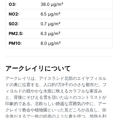
O3:
38.0 µg/m³
NO2:
6.5 µg/m³
SO2:
0.7 µg/m³
PM2.5:
6.3 µg/m³
PM10:
8.0 µg/m³
アークレイリについて
アークレイリは、アイスランド北部のエイヤフィヨル
ドの奥に位置する、人口約1万9千の小さな都市だ。フ
ィヨルドの穏やかな水面に映えるカラフルな家並み
と、背後にそびえる雪を頂いた山々のコントラストが
印象的である。北欧らしい静謐な雰囲気の中に、アー
クレイリ教会や植物園といった見どころが点在し、街
全体がまるで一枚の絵画のような趣を持つ。地熱を利