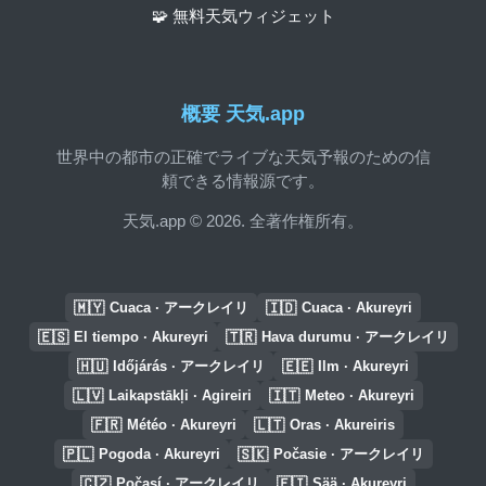
🧩 無料天気ウィジェット
概要 天気.app
世界中の都市の正確でライブな天気予報のための信
頼できる情報源です。
天気.app © 2026. 全著作権所有。
🇲🇾
🇮🇩
Cuaca · アークレイリ
Cuaca · Akureyri
🇪🇸
🇹🇷
El tiempo · Akureyri
Hava durumu · アークレイリ
🇭🇺
🇪🇪
Időjárás · アークレイリ
Ilm · Akureyri
🇱🇻
🇮🇹
Laikapstākļi · Agireiri
Meteo · Akureyri
🇫🇷
🇱🇹
Météo · Akureyri
Oras · Akureiris
🇵🇱
🇸🇰
Pogoda · Akureyri
Počasie · アークレイリ
🇨🇿
🇫🇮
Počasí · アークレイリ
Sää · Akureyri