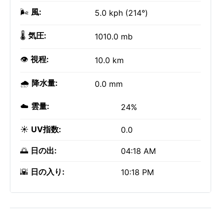
🌬️
風:
5.0 kph (214°)
🌡️
気圧:
1010.0 mb
👁️
視程:
10.0 km
🌧️
降水量:
0.0 mm
☁️
雲量:
24%
☀️
UV指数:
0.0
🌅
日の出:
04:18 AM
🌇
日の入り:
10:18 PM