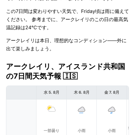
この7日間は変わりやすい天気で、Friday頃は雨に備えて
ください。 参考までに、アークレイリのこの日の最高気
温記録は24°Cです。
アークレイリは本日、理想的なコンディション——外に
出て楽しみましょう。
アークレイリ、アイスランド共和国
の7日間天気予報 🇮🇸
水 5. 8月
木 6. 8月
金 7. 8月
弱
一部曇り
小雨
小雨