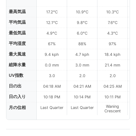
最高気温
17.2°C
10.9°C
10.3°C
平均気温
12.1°C
9.8°C
7.6°C
最低気温
4.9°C
6.0°C
4.3°C
平均湿度
67%
88%
97%
最大風速
9.4 kph
4.7 kph
18.4 kph
総降水量
0.0 mm
3.0 mm
21.4 mm
UV指数
3.0
2.0
2.0
日の出
04:18 AM
04:21 AM
04:25 AM
0
日の入り
10:18 PM
10:14 PM
10:11 PM
Waning
月の位相
Last Quarter
Last Quarter
Crescent