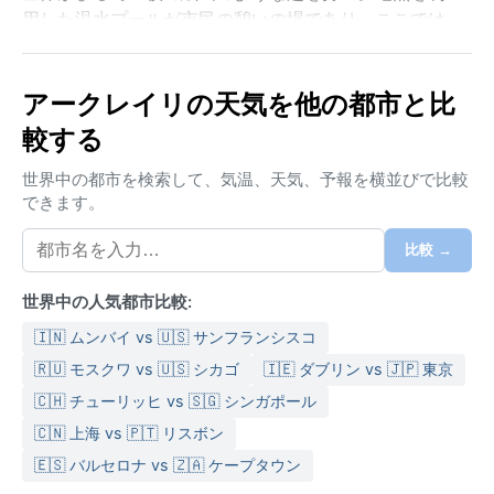
用した温水プールが市民の憩いの場であり、ここでは
北欧の暮らしの知恵と自然への敬意を感じることがで
きる。
アークレイリの天気を他の都市と比
この街の気候は、ケッペンの気候区分では冷帯湿潤気
較する
候（Dfc）または亜寒帯に近い性質を持つ。夏は涼し
く、七月の平均気温は10度前後で、日照時間が長く
世界中の都市を検索して、気温、天気、予報を横並びで比較
（白夜）過ごしやすい。冬は氷点下が続き、厳しい寒
できます。
さと雪が訪れる。年間を通じて降水は多く、特に秋か
ら冬にかけては雨や雪の日が続く。湿度は高めで、曇
比較 →
りの日も多い。旅行の際は、防水性のあるアウターと
重ね着できるウールの衣類が必須となる。
世界中の人気都市比較:
最も快適な時期は六月から八月で、穏やかな気温と長
🇮🇳 ムンバイ vs 🇺🇸 サンフランシスコ
い日照時間を利用してフィヨルドクルーズやハイキン
🇷🇺 モスクワ vs 🇺🇸 シカゴ
🇮🇪 ダブリン vs 🇯🇵 東京
グを楽しめる。一方、冬（十月から三月）にはオーロ
🇨🇭 チューリッヒ vs 🇸🇬 シンガポール
ラ観測の絶好の機会が訪れる。ただし、吹雪による交
🇨🇳 上海 vs 🇵🇹 リスボン
通障害や、急な天候変化には注意が必要だ。アークレ
イリは北極圏に近いため、夏の白夜と冬の極夜という
🇪🇸 バルセロナ vs 🇿🇦 ケープタウン
独特な光の現象も見逃せない。これらの気象条件が、