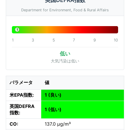
Department for Environment, Food & Rural Affairs
1
1
3
5
7
9
10
低い
大気汚染は低い
パラメータ
値
米EPA指数:
1 (良い)
英国DEFRA
1 (低い)
指数:
CO:
137.0 µg/m³