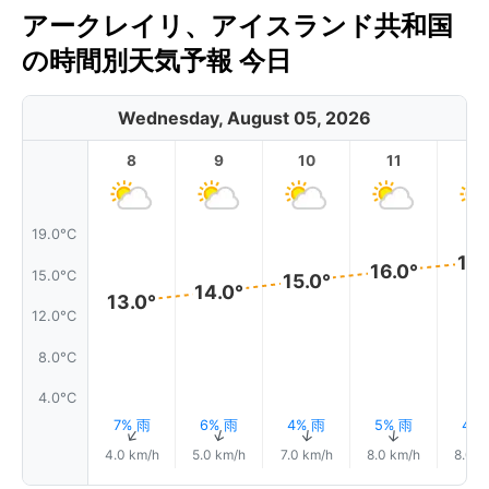
アークレイリ、アイスランド共和国
の時間別天気予報 今日
Wednesday, August 05, 2026
8
9
10
11
1
19.0°C
16.
16.0°
15.0°C
15.0°
14.0°
13.0°
12.0°C
8.0°C
4.0°C
7% 雨
6% 雨
4% 雨
5% 雨
4%
↑
↑
↑
↑
4.0 km/h
5.0 km/h
7.0 km/h
8.0 km/h
8.0 k