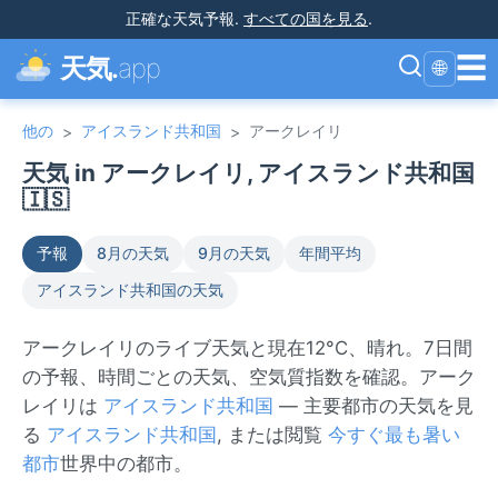
正確な天気予報
.
すべての国を見る
.
☰
天気.
app
🌐
他の
アイスランド共和国
アークレイリ
>
>
天気 in アークレイリ, アイスランド共和国
🇮🇸
予報
8月の天気
9月の天気
年間平均
アイスランド共和国の天気
アークレイリのライブ天気と現在12°C、晴れ。7日間
の予報、時間ごとの天気、空気質指数を確認。アーク
レイリは
アイスランド共和国
— 主要都市の天気を見
る
アイスランド共和国
, または閲覧
今すぐ最も暑い
都市
世界中の都市。