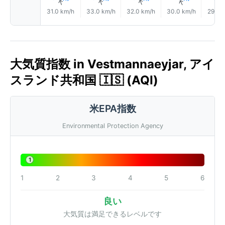
↑
↑
↑
↑
31.0 km/h
33.0 km/h
32.0 km/h
30.0 km/h
29.0 
大気質指数 in Vestmannaeyjar, アイ
スランド共和国 🇮🇸 (AQI)
米EPA指数
Environmental Protection Agency
1
1
2
3
4
5
6
良い
大気質は満足できるレベルです