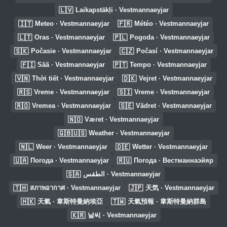
🇱🇻
Laikapstākļi · Vestmannaeyjar
🇮🇹
🇫🇷
Meteo · Vestmannaeyjar
Météo · Vestmannaeyjar
🇱🇹
🇵🇱
Oras · Vestmannaeyjar
Pogoda · Vestmannaeyjar
🇸🇰
🇨🇿
Počasie · Vestmannaeyjar
Počasí · Vestmannaeyjar
🇫🇮
🇵🇹
Sää · Vestmannaeyjar
Tempo · Vestmannaeyjar
🇻🇳
🇩🇰
Thời tiết · Vestmannaeyjar
Vejret · Vestmannaeyjar
🇷🇸
🇸🇮
Vreme · Vestmannaeyjar
Vreme · Vestmannaeyjar
🇷🇴
🇸🇪
Vremea · Vestmannaeyjar
Vädret · Vestmannaeyjar
🇳🇴
Været · Vestmannaeyjar
🇬🇧🇺🇸
Weather · Vestmannaeyjar
🇳🇱
🇩🇪
Weer · Vestmannaeyjar
Wetter · Vestmannaeyjar
🇺🇦
🇷🇺
Погода · Vestmannaeyjar
Погода · Вестманнаэйяр
🇸🇦
الطقس · Vestmannaeyjar
🇹🇭
🇯🇵
สภาพอากาศ · Vestmannaeyjar
天気 · Vestmannaeyjar
🇭🇰
🇹🇼
天氣 · 韋斯特曼納埃亞
天氣預報 · 韋斯特曼納群島
🇰🇷
날씨 · Vestmannaeyjar