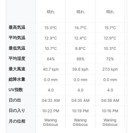
晴れ
晴れ
晴れ
最高気温
15.0°C
14.7°C
15.1°C
平均気温
12.9°C
12.4°C
12.9°C
最低気温
10.7°C
9.8°C
10.3°C
平均湿度
64%
68%
72%
最大風速
40.7 kph
39.6 kph
27.0 kph
総降水量
0.0 mm
0.0 mm
0.0 mm
UV指数
4.0
4.0
4.0
日の出
04:32 AM
04:35 AM
04:38 AM
日の入り
10:22 PM
10:19 PM
10:16 PM
Waning
Waning
Waning
月の位相
La
Gibbous
Gibbous
Gibbous