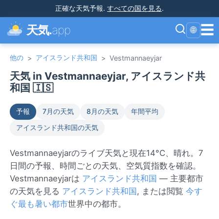
正確な天気予報
.
すべての国を見る
.
☰
天気.
app
🌐
他の
アイスランド共和国
>
>
Vestmannaeyjar
天気 in Vestmannaeyjar, アイスランド共
和国 🇮🇸
予報
7月の天気
8月の天気
年間平均
アイスランド共和国の天気
Vestmannaeyjarのライブ天気と現在14°C、晴れ。7
日間の予報、時間ごとの天気、空気質指数を確認。
Vestmannaeyjarは
アイスランド共和国
— 主要都市
の天気を見る
アイスランド共和国
, または閲覧
今す
ぐ最も暑い都市
世界中の都市。