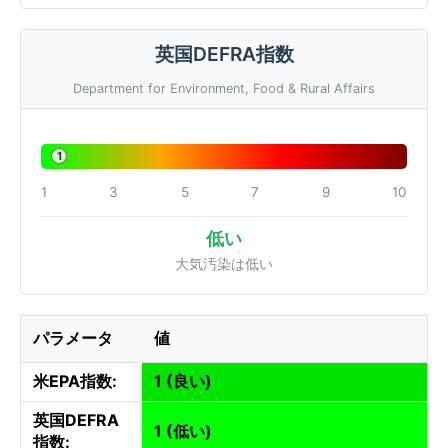
英国DEFRA指数
Department for Environment, Food & Rural Affairs
1
1
3
5
7
9
10
低い
大気汚染は低い
パラメータ
値
米EPA指数:
1 (良い)
英国DEFRA
1 (低い)
指数: