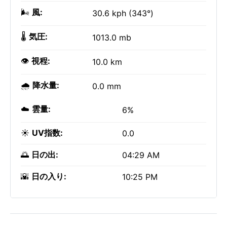
🌬️
風:
30.6 kph (343°)
🌡️
気圧:
1013.0 mb
👁️
視程:
10.0 km
🌧️
降水量:
0.0 mm
☁️
雲量:
6%
☀️
UV指数:
0.0
🌅
日の出:
04:29 AM
🌇
日の入り:
10:25 PM