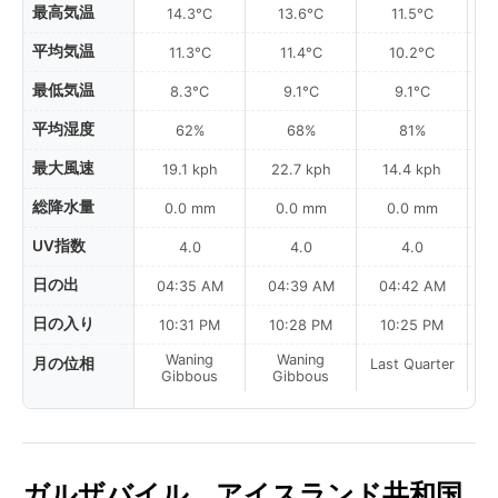
最高気温
14.3°C
13.6°C
11.5°C
平均気温
11.3°C
11.4°C
10.2°C
最低気温
8.3°C
9.1°C
9.1°C
平均湿度
62%
68%
81%
最大風速
19.1 kph
22.7 kph
14.4 kph
総降水量
0.0 mm
0.0 mm
0.0 mm
UV指数
4.0
4.0
4.0
日の出
04:35 AM
04:39 AM
04:42 AM
0
日の入り
10:31 PM
10:28 PM
10:25 PM
Waning
Waning
月の位相
Last Quarter
La
Gibbous
Gibbous
ガルザバイル、アイスランド共和国