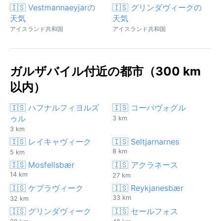
🇮🇸 Vestmannaeyjarの
🇮🇸 グリンダヴィークの
天気
天気
アイスランド共和国
アイスランド共和国
ガルザバイル付近の都市（300 km
以内）
🇮🇸 ハフナルフィヨルズ
🇮🇸 コーパヴォグル
ゥル
3 km
3 km
🇮🇸 レイキャヴィーク
🇮🇸 Seltjarnarnes
8 km
5 km
🇮🇸 Mosfellsbær
🇮🇸 アクラネース
14 km
27 km
🇮🇸 ケプラヴィーク
🇮🇸 Reykjanesbær
33 km
32 km
🇮🇸 グリンダヴィーク
🇮🇸 セールフォス