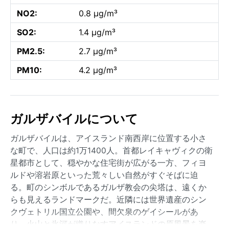
NO2:
0.8 µg/m³
SO2:
1.4 µg/m³
PM2.5:
2.7 µg/m³
PM10:
4.2 µg/m³
ガルザバイルについて
ガルザバイルは、アイスランド南西岸に位置する小さ
な町で、人口は約1万1400人。首都レイキャヴィクの衛
星都市として、穏やかな住宅街が広がる一方、フィヨ
ルドや溶岩原といった荒々しい自然がすぐそばに迫
る。町のシンボルであるガルザ教会の尖塔は、遠くか
らも見えるランドマークだ。近隣には世界遺産のシン
クヴェトリル国立公園や、間欠泉のゲイシールがあ
り、火山と氷河が織りなすアイスランドの原風景を楽