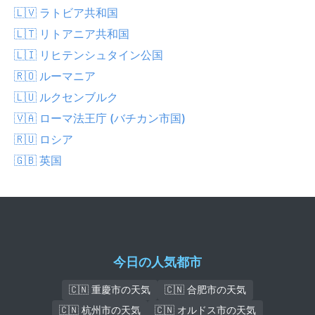
🇱🇻 ラトビア共和国
🇱🇹 リトアニア共和国
🇱🇮 リヒテンシュタイン公国
🇷🇴 ルーマニア
🇱🇺 ルクセンブルク
🇻🇦 ローマ法王庁 (バチカン市国)
🇷🇺 ロシア
🇬🇧 英国
今日の人気都市
🇨🇳 重慶市の天気
🇨🇳 合肥市の天気
🇨🇳 杭州市の天気
🇨🇳 オルドス市の天気