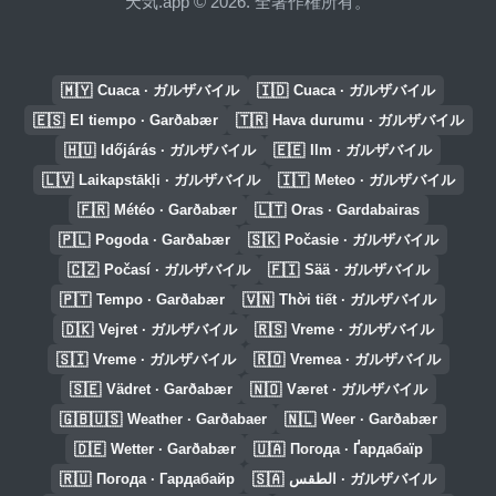
天気.app © 2026. 全著作権所有。
🇲🇾
🇮🇩
Cuaca · ガルザバイル
Cuaca · ガルザバイル
🇪🇸
🇹🇷
El tiempo · Garðabær
Hava durumu · ガルザバイル
🇭🇺
🇪🇪
Időjárás · ガルザバイル
Ilm · ガルザバイル
🇱🇻
🇮🇹
Laikapstākļi · ガルザバイル
Meteo · ガルザバイル
🇫🇷
🇱🇹
Météo · Garðabær
Oras · Gardabairas
🇵🇱
🇸🇰
Pogoda · Garðabær
Počasie · ガルザバイル
🇨🇿
🇫🇮
Počasí · ガルザバイル
Sää · ガルザバイル
🇵🇹
🇻🇳
Tempo · Garðabær
Thời tiết · ガルザバイル
🇩🇰
🇷🇸
Vejret · ガルザバイル
Vreme · ガルザバイル
🇸🇮
🇷🇴
Vreme · ガルザバイル
Vremea · ガルザバイル
🇸🇪
🇳🇴
Vädret · Garðabær
Været · ガルザバイル
🇬🇧🇺🇸
🇳🇱
Weather · Garðabaer
Weer · Garðabær
🇩🇪
🇺🇦
Wetter · Garðabær
Погода · Ґардабаїр
🇷🇺
🇸🇦
Погода · Гардабайр
الطقس · ガルザバイル