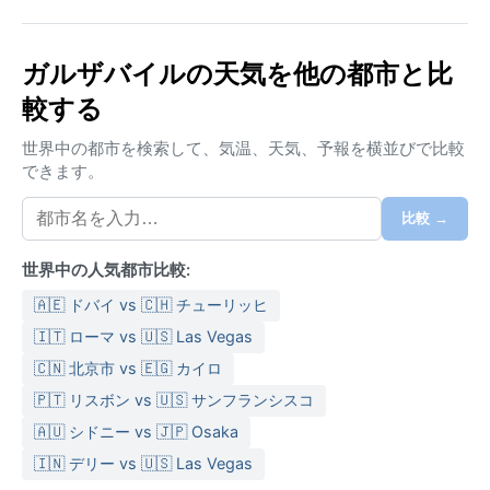
しめる。地元では、海沿いの遊歩道を散歩する人々の
姿が日常的で、ノルディックな静けさと強い風が特徴
的である。
ガルザバイルの天気を他の都市と比
較する
気候区分はDfc（亜寒帯）に属し、冬季は長く厳しく、
夏季は短く冷涼だ。冬の平均気温は0℃前後だが、強風
世界中の都市を検索して、気温、天気、予報を横並びで比較
と頻繁な降雪で体感温度はさらに低くなる。夏は7月で
できます。
も最高気温が13℃程度で、肌寒い日が続く。年間を通
じて降水量は比較的多く、特に秋から冬にかけては霧
比較 →
雨や曇りの日が増える。湿度は高いが、夏には晴天が
数日続くことも。旅行者は防寒防水のアウター、ウィ
世界中の人気都市比較:
ンドブレーカー、保温性のある重ね着が必須で、夏で
🇦🇪 ドバイ vs 🇨🇭 チューリッヒ
もセーターや帽子を忘れずに。
🇮🇹 ローマ vs 🇺🇸 Las Vegas
最も天候が安定するのは6月から8月。白夜のためほぼ
🇨🇳 北京市 vs 🇪🇬 カイロ
24時間明るく、観光には理想的なシーズンだ。ただ
🇵🇹 リスボン vs 🇺🇸 サンフランシスコ
し、突発的な天候変化が常で、晴れていても急に雨や
強風が襲う。冬（11月〜3月）はオーロラ観測の好機だ
🇦🇺 シドニー vs 🇯🇵 Osaka
が、吹雪や道路閉鎖に注意が必要。アイスランド特有
🇮🇳 デリー vs 🇺🇸 Las Vegas
の「スナー（吹雪）」は視界を奪うこともある。春や