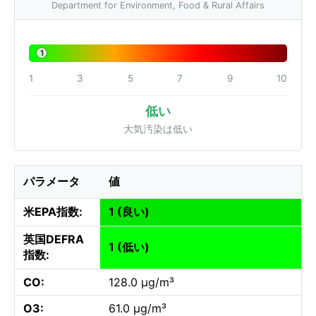
Department for Environment, Food & Rural Affairs
1
1
3
5
7
9
10
低い
大気汚染は低い
パラメータ
値
米EPA指数:
1 (良い)
英国DEFRA
1 (低い)
指数:
CO:
128.0 µg/m³
O3:
61.0 µg/m³