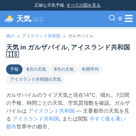
正確な天気予報
.
すべての国を見る
.
☰
天気.
app
🌐
他の
アイスランド共和国
ガルザバイル
>
>
天気 in ガルザバイル, アイスランド共和国
🇮🇸
予報
8月の天気
9月の天気
年間平均
アイスランド共和国の天気
ガルザバイルのライブ天気と現在14°C、晴れ。7日間
の予報、時間ごとの天気、空気質指数を確認。ガルザ
バイルは
アイスランド共和国
— 主要都市の天気を見
る
アイスランド共和国
, または閲覧
今すぐ最も暑い
都市
世界中の都市。