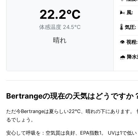
22.2°C
🌬️
風:
体感温度 24.5°C
🌡️
気圧:
晴れ
👁️
視程:
🌧️
降水
Bertrangeの現在の天気はどうですか
ただ今Bertrangeは夏らしい22°C、晴れの下にあります。
るでしょう。
安心して呼吸を：空気質は良好、EPA指数1。 UVは1で低い