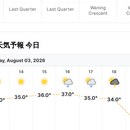
Waning
Last Quarter
Last Quarter
Crescent
C
天気予報 今日
y, August 03, 2026
3
14
15
16
17
18
37.0°
36.0°
35.0°
35.0°
34.0°
0°