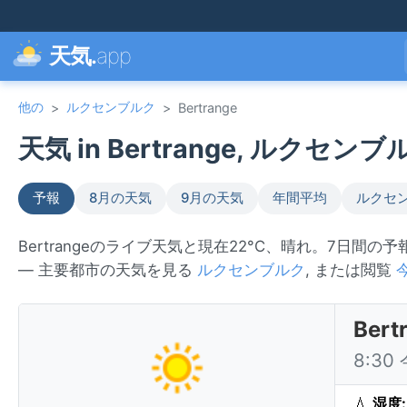
天気.
app
他の
ルクセンブルク
>
>
Bertrange
天気 in Bertrange, ルクセンブル
予報
8月の天気
9月の天気
年間平均
ルクセ
Bertrangeのライブ天気と現在22°C、晴れ。7日間の
— 主要都市の天気を見る
ルクセンブルク
, または閲覧
Be
8:3
💧
湿度: