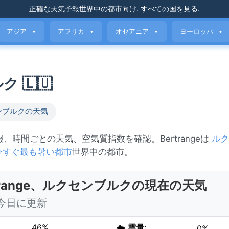
正確な天気予報
世界中の都市向け
.
すべての国を見る
.
アジア
アフリカ
オセアニア
ヨーロッパ
▼
▼
▼
▼
ク 🇱🇺
ンブルクの天気
予報、時間ごとの天気、空気質指数を確認。Bertrangeは
ルク
今すぐ最も暑い都市
世界中の都市。
rtrange、ルクセンブルクの現在の天気
0 今日に更新
46%
☁️
雲量:
0%