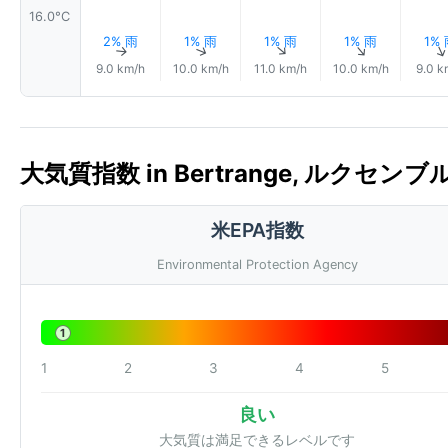
16.0°C
2% 雨
1% 雨
1% 雨
1% 雨
1%
↑
↑
↑
↑
9.0 km/h
10.0 km/h
11.0 km/h
10.0 km/h
9.0 k
大気質指数 in Bertrange, ルクセンブルク
米EPA指数
Environmental Protection Agency
1
1
2
3
4
5
良い
大気質は満足できるレベルです