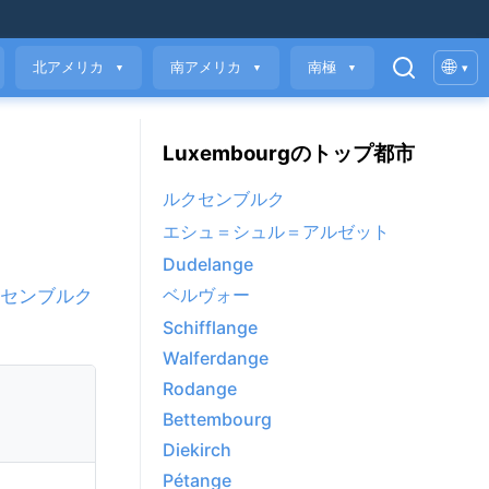
🌐
北アメリカ
南アメリカ
南極
▾
▼
▼
▼
Luxembourgのトップ都市
ルクセンブルク
エシュ＝シュル＝アルゼット
Dudelange
ベルヴォー
センブルク
Schifflange
Walferdange
Rodange
Bettembourg
Diekirch
Pétange