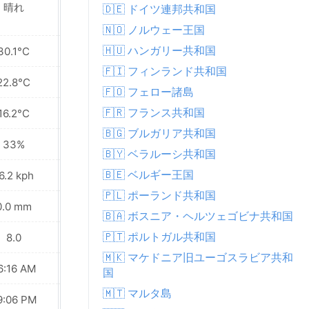
晴れ
晴れ
🇩🇪 ドイツ連邦共和国
🇳🇴 ノルウェー王国
🇭🇺 ハンガリー共和国
30.1°C
30.8°C
🇫🇮 フィンランド共和国
22.8°C
22.7°C
🇫🇴 フェロー諸島
🇫🇷 フランス共和国
16.2°C
13.7°C
🇧🇬 ブルガリア共和国
33%
31%
🇧🇾 ベラルーシ共和国
🇧🇪 ベルギー王国
6.2 kph
18.7 kph
🇵🇱 ポーランド共和国
0.0 mm
0.0 mm
🇧🇦 ボスニア・ヘルツェゴビナ共和国
🇵🇹 ポルトガル共和国
8.0
8.0
🇲🇰 マケドニア旧ユーゴスラビア共和
6:16 AM
06:18 AM
国
🇲🇹 マルタ島
9:06 PM
09:04 PM