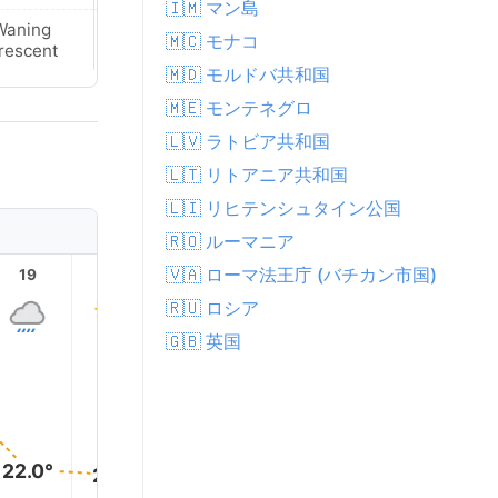
🇮🇲 マン島
Waning
Waning
🇲🇨 モナコ
rescent
Crescent
🇲🇩 モルドバ共和国
🇲🇪 モンテネグロ
🇱🇻 ラトビア共和国
🇱🇹 リトアニア共和国
🇱🇮 リヒテンシュタイン公国
🇷🇴 ルーマニア
🇻🇦 ローマ法王庁 (バチカン市国)
19
20
21
22
23
🇷🇺 ロシア
🇬🇧 英国
22.0°
21.0°
21.0°
20.0°
19.0°
19.0°