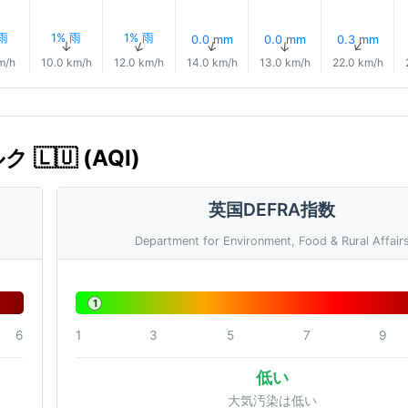
 雨
1% 雨
1% 雨
0.0 mm
0.0 mm
0.3 mm
↑
↑
↑
↑
↑
↑
m/h
10.0 km/h
12.0 km/h
14.0 km/h
13.0 km/h
22.0 km/h
 🇱🇺 (AQI)
英国DEFRA指数
Department for Environment, Food & Rural Affair
1
6
1
3
5
7
9
低い
大気汚染は低い