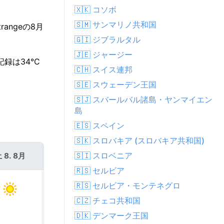
🇽🇰 コソボ
🇸🇲 サンマリノ共和国
angeの8月
🇬🇮 ジブラルタル
🇯🇪 ジャージー
記録は34°C
🇨🇭 スイス連邦
🇸🇪 スウェーデン王国
🇸🇯 スバールバル諸島・ヤンマイエン
島
🇪🇸 スペイン
🇸🇰 スロバキア (スロバキア共和国)
🇸🇮 スロベニア
 8. 8月
日 9. 8月
🇷🇸 セルビア
🇷🇸 セルビア・モンテネグロ
🇨🇿 チェコ共和国
🇩🇰 デンマーク王国