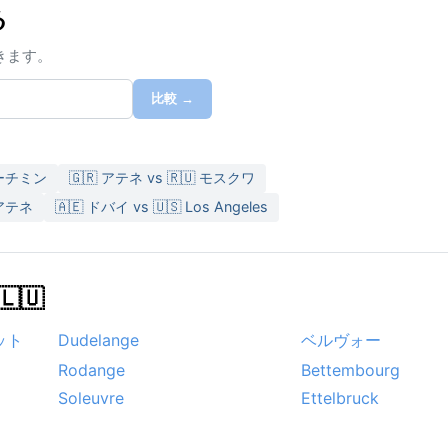
る
きます。
比較 →
ホーチミン
🇬🇷 アテネ vs 🇷🇺 モスクワ
 アテネ
🇦🇪 ドバイ vs 🇺🇸 Los Angeles
🇺
ット
Dudelange
ベルヴォー
Rodange
Bettembourg
Soleuvre
Ettelbruck