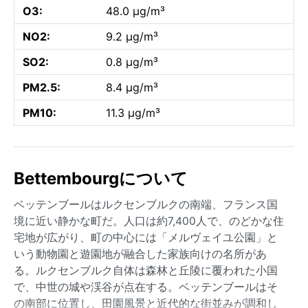
O3:
48.0 µg/m³
NO2:
9.2 µg/m³
SO2:
0.8 µg/m³
PM2.5:
8.4 µg/m³
PM10:
11.3 µg/m³
Bettembourgについて
ベッテンブールはルクセンブルクの南端、フランス国
境に近い静かな町だ。人口は約7,400人で、のどかな住
宅地が広がり、町の中心には「メルヴェイユ公園」と
いう動物園と遊園地が融合した家族向けの名所があ
る。ルクセンブルク自体は森林と丘陵に覆われた小国
で、中世の城や渓谷が点在する。ベッテンブールはそ
の南部に位置し、田園風景と近代的な街並みが調和し