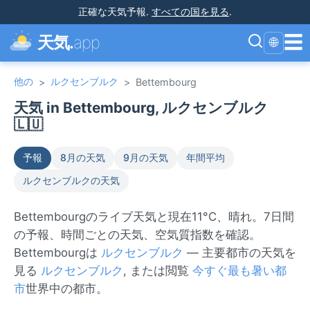
正確な天気予報
.
すべての国を見る
.
☰
天気.
app
🌐
他の
ルクセンブルク
>
>
Bettembourg
天気 in Bettembourg, ルクセンブルク
🇱🇺
予報
8月の天気
9月の天気
年間平均
ルクセンブルクの天気
Bettembourgのライブ天気と現在11°C、晴れ。7日間
の予報、時間ごとの天気、空気質指数を確認。
Bettembourgは
ルクセンブルク
— 主要都市の天気を
見る
ルクセンブルク
, または閲覧
今すぐ最も暑い都
市
世界中の都市。