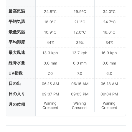
最高気温
24.8°C
29.9°C
34.0°C
平均気温
18.0°C
21.1°C
24.7°C
最低気温
10.9°C
12.0°C
16.6°C
平均湿度
44%
39%
34%
最大風速
13.3 kph
13.7 kph
16.9 kph
総降水量
0.0 mm
0.0 mm
0.0 mm
UV指数
7.0
7.0
6.0
日の出
06:15 AM
06:16 AM
06:18 AM
日の入り
09:07 PM
09:05 PM
09:04 PM
Waning
Waning
Waning
月の位相
N
Crescent
Crescent
Crescent