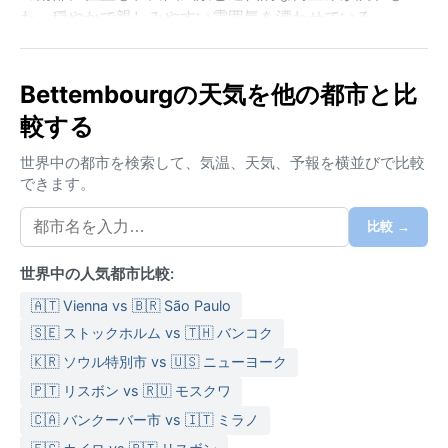
た、穏やかで親しみやすい雰囲気を漂わせている。
気候はケッペンのCfb（西岸海洋性気候）に分類され
る。夏は涼しく、平均最高気温は23℃前後で、湿度は
Bettembourgの天気を他の都市と比
適度だが、突然の雨が降りやすい。冬は寒く、平均最
較する
低気温は0℃前後。降雪はあるが積もることは少ない。
年間を通じて降水は均等に分布し、特に雨季はない。
世界中の都市を検索して、気温、天気、予報を横並びで比較
荷物は、どの季節でも重ね着が基本。夏は薄手のジャ
できます。
ケットと防水の上着、冬は防寒コートと滑りにくい靴
が役立つ。湿度は冬場に高まりやすいが、蒸し暑さを
比較 →
感じるほどではない。
世界中の人気都市比較:
旅行に最適なのは、日照時間が長く、気温が過ごしや
すい5月から9月。この時期は晴天の日が多く、屋外の
🇦🇹 Vienna vs 🇧🇷 São Paulo
散策にぴったりだ。ただし、春先や秋には濃い霧が発
🇸🇪 ストックホルム vs 🇹🇭 バンコク
生し、特に朝晩の視界が悪くなることがある。また、
🇰🇷 ソウル特別市 vs 🇺🇸 ニューヨーク
冬場には弱いスコールのような雨が時折訪れ、曇天が
🇵🇹 リスボン vs 🇷🇺 モスクワ
続く。ルクセンブルクではハリケーンやモンスーンは
🇨🇦 バンクーバー市 vs 🇮🇹 ミラノ
なく、気象現象は比較的穏やかだ。ベッテンブールの
気候は安定しており、極端な天候を避けたい旅行者に