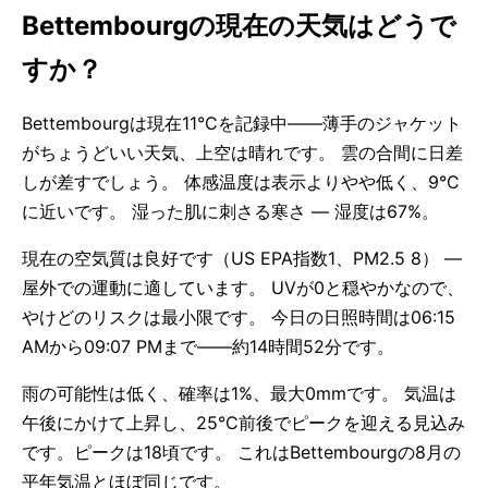
Bettembourgの現在の天気はどうで
すか？
Bettembourgは現在11°Cを記録中——薄手のジャケット
がちょうどいい天気、上空は晴れです。 雲の合間に日差
しが差すでしょう。 体感温度は表示よりやや低く、9°C
に近いです。 湿った肌に刺さる寒さ — 湿度は67%。
現在の空気質は良好です（US EPA指数1、PM2.5 8） —
屋外での運動に適しています。 UVが0と穏やかなので、
やけどのリスクは最小限です。 今日の日照時間は06:15
AMから09:07 PMまで——約14時間52分です。
雨の可能性は低く、確率は1%、最大0mmです。 気温は
午後にかけて上昇し、25°C前後でピークを迎える見込み
です。ピークは18頃です。 これはBettembourgの8月の
平年気温とほぼ同じです。