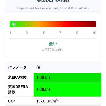
Department for Environment, Food & Rural Affairs
1
1
3
5
7
9
10
低い
大気汚染は低い
パラメータ
値
米EPA指数:
1 (良い)
英国DEFRA
1 (低い)
指数:
CO:
137.0 µg/m³