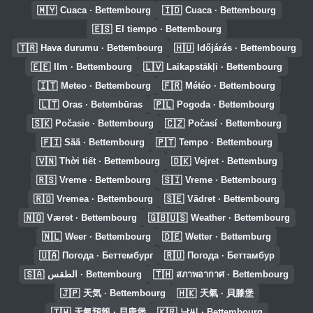
🇲🇾
🇮🇩
Cuaca · Bettembourg
Cuaca · Bettembourg
🇪🇸
El tiempo · Bettembourg
🇹🇷
🇭🇺
Hava durumu · Bettembourg
Időjárás · Bettembourg
🇪🇪
🇱🇻
Ilm · Bettembourg
Laikapstākļi · Bettembourg
🇮🇹
🇫🇷
Meteo · Bettembourg
Météo · Bettembourg
🇱🇹
🇵🇱
Oras · Betembūras
Pogoda · Bettembourg
🇸🇰
🇨🇿
Počasie · Bettembourg
Počasí · Bettembourg
🇫🇮
🇵🇹
Sää · Bettembourg
Tempo · Bettembourg
🇻🇳
🇩🇰
Thời tiết · Bettembourg
Vejret · Bettemburg
🇷🇸
🇸🇮
Vreme · Bettembourg
Vreme · Bettembourg
🇷🇴
🇸🇪
Vremea · Bettembourg
Vädret · Bettembourg
🇳🇴
🇬🇧🇺🇸
Været · Bettembourg
Weather · Bettembourg
🇳🇱
🇩🇪
Weer · Bettembourg
Wetter · Bettemburg
🇺🇦
🇷🇺
Погода · Беттембург
Погода · Беттамбур
🇸🇦
🇹🇭
الطقس · Bettembourg
สภาพอากาศ · Bettembourg
🇯🇵
🇭🇰
天気 · Bettembourg
天氣 · 貝滕堡
🇹🇼
🇰🇷
天氣預報 · 貝唐堡
날씨 · Bettembourg