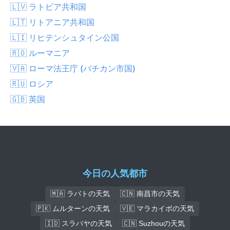
🇱🇻 ラトビア共和国
🇱🇹 リトアニア共和国
🇱🇮 リヒテンシュタイン公国
🇷🇴 ルーマニア
🇻🇦 ローマ法王庁 (バチカン市国)
🇷🇺 ロシア
🇬🇧 英国
今日の人気都市
🇲🇦 ラバトの天気
🇨🇳 南昌市の天気
🇵🇰 ムルターンの天気
🇻🇪 マラカイボの天気
🇮🇩 スラバヤの天気
🇨🇳 Suzhouの天気