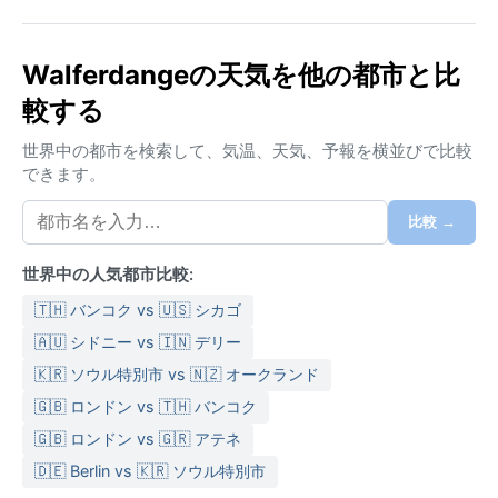
ハイキングを楽しむ。大公国特有の多言語環境（ルク
センブルク語、フランス語、ドイツ語）が日常生活に
溶け込み、どこか落ち着いたヨーロッパの中流階級の
Walferdangeの天気を他の都市と比
空気が漂う。
較する
気候は西岸海洋性気候（ケッペンのCfb）に分類され、
世界中の都市を検索して、気温、天気、予報を横並びで比較
季節のメリハリは穏やか。夏は最高気温が23℃前後ま
できます。
で上がるが、湿度が高すぎず過ごしやすい。冬は平均
最低気温が0℃近くまで下がり、霜が降りる日も多い
比較 →
が、大雪になることはまれ。年間を通して降雨は平均
的で、特に秋から冬にかけて曇りの日が続く。湿度は
世界中の人気都市比較:
年間を通じて70～80％とやや高めだが、蒸し暑さは感
🇹🇭 バンコク vs 🇺🇸 シカゴ
じにくい。旅行の際は、気温変化に対応できる重ね着
🇦🇺 シドニー vs 🇮🇳 デリー
と、突然の雨に備えた折りたたみ傘や防水ジャケット
が必須。夏でも冷え込みやすい夜は薄手のセーターが
🇰🇷 ソウル特別市 vs 🇳🇿 オークランド
あると安心だ。
🇬🇧 ロンドン vs 🇹🇭 バンコク
最も天候の安定するベストシーズンは、日中の気温が
🇬🇧 ロンドン vs 🇬🇷 アテネ
20℃前後まで上がる5月から9月。この時期は晴天率が
🇩🇪 Berlin vs 🇰🇷 ソウル特別市
高く、野外での観光やワイン生産地として有名なモー