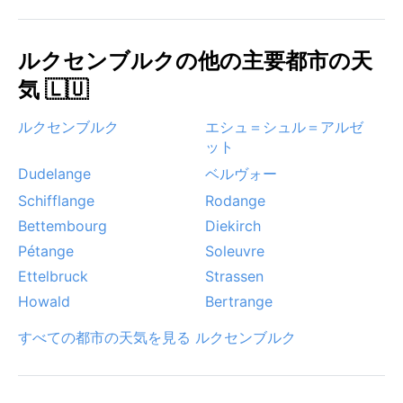
ゼル渓谷への日帰りにも最適だ。ただし、夏場でも急
に曇り空になることは珍しくない。特徴的な気象現象
ルクセンブルクの他の主要都市の天
としては、秋から冬にかけて朝晩に発生する濃い霧が
挙げられ、マメール川沿いでは特に視界が悪くなる。
気 🇱🇺
また、北東からの冷たい風が吹く冬の朝には、道路上
にブラックアイス（路面凍結）ができることもある。
ルクセンブルク
エシュ＝シュル＝アルゼ
大西洋の低気圧の影響で年間を通じて風が強く吹く日
ット
もあり、突風に注意が必要。竜巻やモンスーンのよう
Dudelange
ベルヴォー
な極端な現象はほぼなく、安全に過ごせる気候だ。
Schifflange
Rodange
Bettembourg
Diekirch
Pétange
Soleuvre
Ettelbruck
Strassen
Howald
Bertrange
すべての都市の天気を見る ルクセンブルク