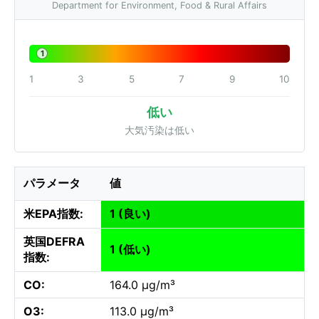
Department for Environment, Food & Rural Affairs
1
1
3
5
7
9
10
低い
大気汚染は低い
パラメータ
値
米EPA指数:
1 (良い)
英国DEFRA
1 (低い)
指数:
CO:
164.0 µg/m³
O3:
113.0 µg/m³