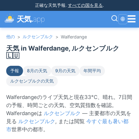
正確な天気予報
.
すべての国を見る
.
☰
天気.
app
🌐
他の
ルクセンブルク
>
>
Walferdange
天気 in Walferdange, ルクセンブルク
🇱🇺
予報
8月の天気
9月の天気
年間平均
ルクセンブルクの天気
Walferdangeのライブ天気と現在33°C、晴れ。7日間
の予報、時間ごとの天気、空気質指数を確認。
Walferdangeは
ルクセンブルク
— 主要都市の天気を
見る
ルクセンブルク
, または閲覧
今すぐ最も暑い都
市
世界中の都市。