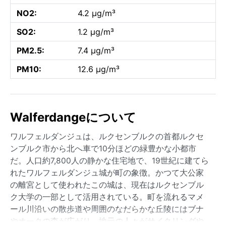
NO2:
4.2 µg/m³
SO2:
1.2 µg/m³
PM2.5:
7.4 µg/m³
PM10:
12.6 µg/m³
Walferdangeについて
ワルフェルダンジュは、ルクセンブルクの首都ルクセ
ンブルク市から北へ車で10分ほどの緑豊かな小都市
だ。人口約7,800人の静かな住宅地で、19世紀に建てら
れたワルフェルダンジュ城が町の象徴。かつて大公家
の離宮として使われたこの城は、現在はルクセンブル
ク大学の一部として活用されている。町を流れるマメ
ール川沿いの散歩道や周囲のなだらかな丘陵にはブナ
やオークの森が広がり、地元の人々がサイクリングや