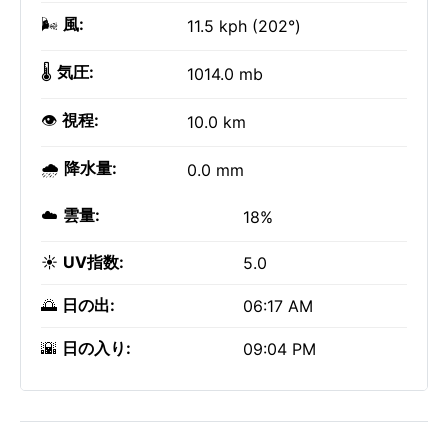
🌬️
風:
11.5 kph (202°)
🌡️
気圧:
1014.0 mb
👁️
視程:
10.0 km
🌧️
降水量:
0.0 mm
☁️
雲量:
18%
☀️
UV指数:
5.0
🌅
日の出:
06:17 AM
🌇
日の入り:
09:04 PM