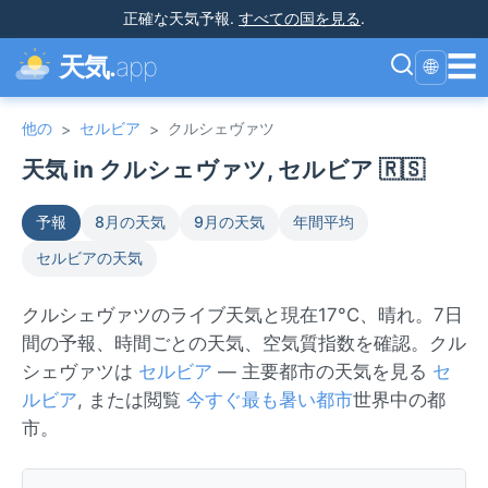
正確な天気予報
.
すべての国を見る
.
☰
天気.
app
🌐
他の
セルビア
クルシェヴァツ
>
>
天気 in クルシェヴァツ, セルビア 🇷🇸
予報
8月の天気
9月の天気
年間平均
セルビアの天気
クルシェヴァツのライブ天気と現在17°C、晴れ。7日
間の予報、時間ごとの天気、空気質指数を確認。クル
シェヴァツは
セルビア
— 主要都市の天気を見る
セ
ルビア
, または閲覧
今すぐ最も暑い都市
世界中の都
市。