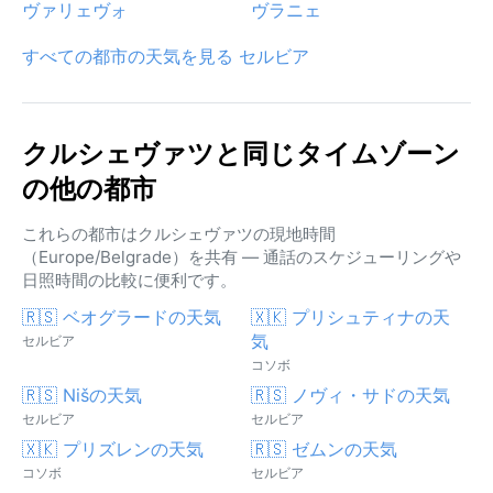
ヴァリェヴォ
ヴラニェ
すべての都市の天気を見る セルビア
クルシェヴァツと同じタイムゾーン
の他の都市
これらの都市はクルシェヴァツの現地時間
（Europe/Belgrade）を共有 — 通話のスケジューリングや
日照時間の比較に便利です。
🇷🇸 ベオグラードの天気
🇽🇰 プリシュティナの天
気
セルビア
コソボ
🇷🇸 Nišの天気
🇷🇸 ノヴィ・サドの天気
セルビア
セルビア
🇽🇰 プリズレンの天気
🇷🇸 ゼムンの天気
コソボ
セルビア