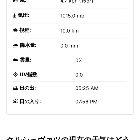
🌬️
風:
4.7 kph (153°)
🌡️
気圧:
1015.0 mb
👁️
視程:
10.0 km
🌧️
降水量:
0.0 mm
☁️
雲量:
0%
☀️
UV指数:
0.0
🌅
日の出:
05:25 AM
🌇
日の入り:
07:56 PM
クルシェヴァツの現在の天気はどう