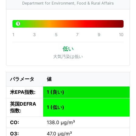
Department for Environment, Food & Rural Affairs
1
1
3
5
7
9
10
低い
大気汚染は低い
パラメータ
値
米EPA指数:
1 (良い)
英国DEFRA
1 (低い)
指数:
CO:
138.0 µg/m³
O3:
47.0 µg/m³