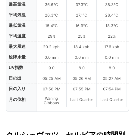
最高気温
36.6°C
37.3°C
38.3°C
平均気温
26.3°C
27.1°C
28.4°C
最低気温
15.4°C
16.9°C
18.3°C
平均湿度
29%
25%
22%
最大風速
20.2 kph
18.4 kph
17.6 kph
総降水量
0.0 mm
0.0 mm
0.0 mm
UV指数
9.0
8.0
8.0
日の出
05:25 AM
05:26 AM
05:27 AM
0
日の入り
07:56 PM
07:55 PM
07:54 PM
Waning
月の位相
Last Quarter
Last Quarter
La
Gibbous
クルシェヴァツ、セルビアの時間別