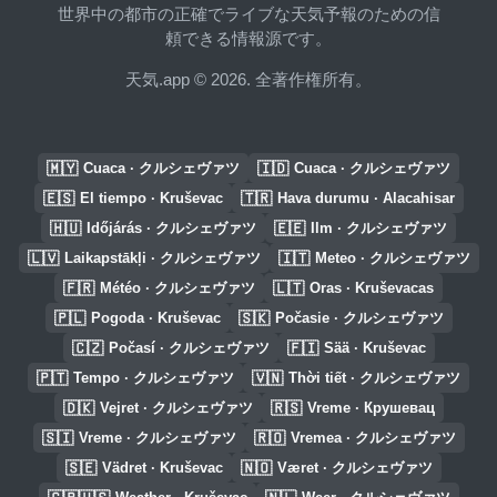
世界中の都市の正確でライブな天気予報のための信
頼できる情報源です。
天気.app © 2026. 全著作権所有。
🇲🇾
🇮🇩
Cuaca · クルシェヴァツ
Cuaca · クルシェヴァツ
🇪🇸
🇹🇷
El tiempo · Kruševac
Hava durumu · Alacahisar
🇭🇺
🇪🇪
Időjárás · クルシェヴァツ
Ilm · クルシェヴァツ
🇱🇻
🇮🇹
Laikapstākļi · クルシェヴァツ
Meteo · クルシェヴァツ
🇫🇷
🇱🇹
Météo · クルシェヴァツ
Oras · Kruševacas
🇵🇱
🇸🇰
Pogoda · Kruševac
Počasie · クルシェヴァツ
🇨🇿
🇫🇮
Počasí · クルシェヴァツ
Sää · Kruševac
🇵🇹
🇻🇳
Tempo · クルシェヴァツ
Thời tiết · クルシェヴァツ
🇩🇰
🇷🇸
Vejret · クルシェヴァツ
Vreme · Крушевац
🇸🇮
🇷🇴
Vreme · クルシェヴァツ
Vremea · クルシェヴァツ
🇸🇪
🇳🇴
Vädret · Kruševac
Været · クルシェヴァツ