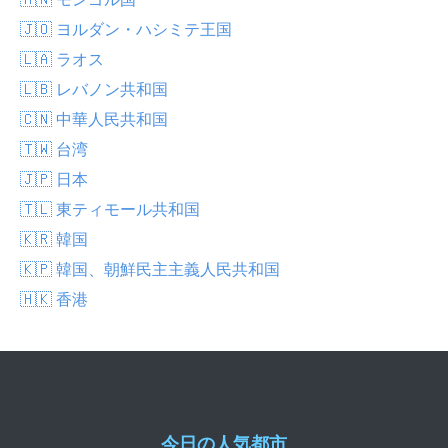
🇯🇴 ヨルダン・ハシミテ王国
🇱🇦 ラオス
🇱🇧 レバノン共和国
🇨🇳 中華人民共和国
🇹🇼 台湾
🇯🇵 日本
🇹🇱 東ティモール共和国
🇰🇷 韓国
🇰🇵 韓国、朝鮮民主主義人民共和国
🇭🇰 香港
今日の人気都市