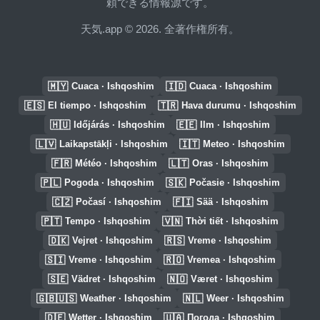
頼できる情報源です。
天気.app © 2026. 全著作権所有。
🇲🇾
🇮🇩
Cuaca · Ishqoshim
Cuaca · Ishqoshim
🇪🇸
🇹🇷
El tiempo · Ishqoshim
Hava durumu · Ishqoshim
🇭🇺
🇪🇪
Időjárás · Ishqoshim
Ilm · Ishqoshim
🇱🇻
🇮🇹
Laikapstākļi · Ishqoshim
Meteo · Ishqoshim
🇫🇷
🇱🇹
Météo · Ishqoshim
Oras · Ishqoshim
🇵🇱
🇸🇰
Pogoda · Ishqoshim
Počasie · Ishqoshim
🇨🇿
🇫🇮
Počasí · Ishqoshim
Sää · Ishqoshim
🇵🇹
🇻🇳
Tempo · Ishqoshim
Thời tiết · Ishqoshim
🇩🇰
🇷🇸
Vejret · Ishqoshim
Vreme · Ishqoshim
🇸🇮
🇷🇴
Vreme · Ishqoshim
Vremea · Ishqoshim
🇸🇪
🇳🇴
Vädret · Ishqoshim
Været · Ishqoshim
🇬🇧🇺🇸
🇳🇱
Weather · Ishqoshim
Weer · Ishqoshim
🇩🇪
🇺🇦
Wetter · Ishqoshim
Погода · Ishqoshim