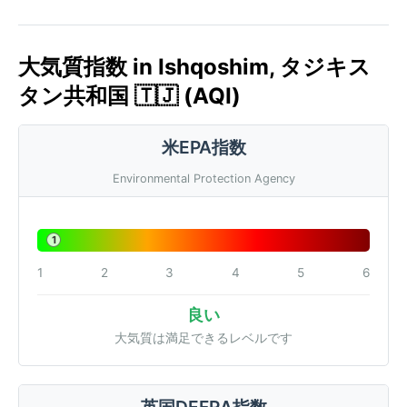
大気質指数 in Ishqoshim, タジキス
タン共和国 🇹🇯 (AQI)
米EPA指数
Environmental Protection Agency
1
1
2
3
4
5
6
良い
大気質は満足できるレベルです
英国DEFRA指数