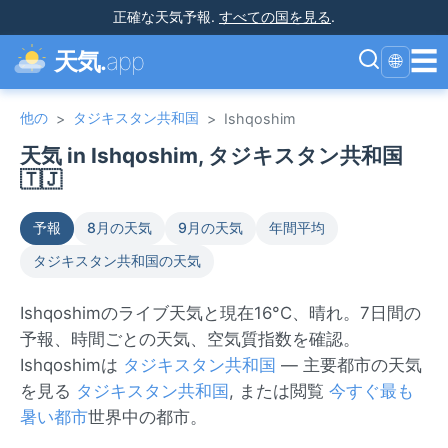
正確な天気予報
.
すべての国を見る
.
☰
天気.
app
🌐
他の
タジキスタン共和国
>
>
Ishqoshim
天気 in Ishqoshim, タジキスタン共和国
🇹🇯
予報
8月の天気
9月の天気
年間平均
タジキスタン共和国の天気
Ishqoshimのライブ天気と現在16°C、晴れ。7日間の
予報、時間ごとの天気、空気質指数を確認。
Ishqoshimは
タジキスタン共和国
— 主要都市の天気
を見る
タジキスタン共和国
, または閲覧
今すぐ最も
暑い都市
世界中の都市。