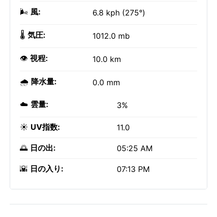
🌬️
風:
6.8 kph (275°)
🌡️
気圧:
1012.0 mb
👁️
視程:
10.0 km
🌧️
降水量:
0.0 mm
☁️
雲量:
3%
☀️
UV指数:
11.0
🌅
日の出:
05:25 AM
🌇
日の入り:
07:13 PM