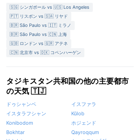
🇸🇬 シンガポール vs 🇺🇸 Los Angeles
🇵🇹 リスボン vs 🇸🇦 リヤド
🇧🇷 São Paulo vs 🇮🇹 ミラノ
🇧🇷 São Paulo vs 🇨🇳 上海
🇬🇧 ロンドン vs 🇬🇷 アテネ
🇨🇳 北京市 vs 🇩🇰 コペンハーゲン
タジキスタン共和国の他の主要都市
の天気 🇹🇯
ドゥシャンベ
イスファラ
イスタラフシャン
Kŭlob
Konibodom
ホジェンド
Bokhtar
Qayroqqum