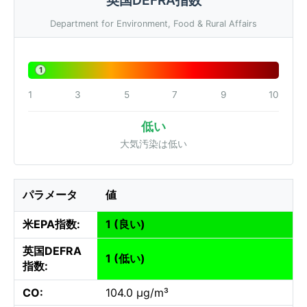
Department for Environment, Food & Rural Affairs
1
1
3
5
7
9
10
低い
大気汚染は低い
パラメータ
値
米EPA指数:
1 (良い)
英国DEFRA
1 (低い)
指数:
CO:
104.0 µg/m³