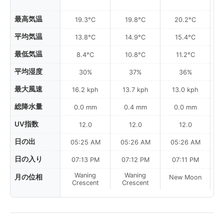
最高気温
19.3°C
19.8°C
20.2°C
平均気温
13.8°C
14.9°C
15.4°C
最低気温
8.4°C
10.8°C
11.2°C
平均湿度
30%
37%
36%
最大風速
16.2 kph
13.7 kph
13.0 kph
総降水量
0.0 mm
0.4 mm
0.0 mm
UV指数
12.0
12.0
12.0
日の出
05:25 AM
05:26 AM
05:26 AM
日の入り
07:13 PM
07:12 PM
07:11 PM
Waning
Waning
月の位相
New Moon
N
Crescent
Crescent