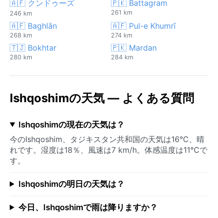
🇦🇫 クンドゥーズ
🇵🇰 Battagram
261 km
246 km
🇦🇫 Baghlān
🇦🇫 Pul-e Khumrī
268 km
274 km
🇹🇯 Bokhtar
🇵🇰 Mardan
280 km
284 km
Ishqoshimの天気 — よくある質問
Ishqoshimの現在の天気は？
今のIshqoshim、タジキスタン共和国の天気は16°C、晴
れです。湿度は18％、風速は7 km/h。体感温度は11°Cで
す。
Ishqoshimの明日の天気は？
今日、Ishqoshimで雨は降りますか？