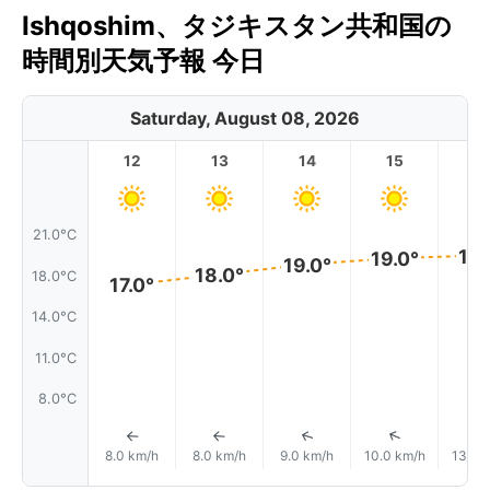
Ishqoshim、タジキスタン共和国の
時間別天気予報 今日
Saturday, August 08, 2026
12
13
14
15
1
21.0°C
19.
19.0°
19.0°
18.0°
18.0°C
17.0°
14.0°C
11.0°C
8.0°C
↑
↑
↑
↑
8.0 km/h
8.0 km/h
9.0 km/h
10.0 km/h
13.0 