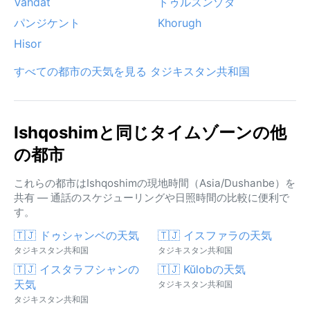
Vahdat
トゥルスンゾダ
パンジケント
Khorugh
Hisor
すべての都市の天気を見る タジキスタン共和国
Ishqoshimと同じタイムゾーンの他
の都市
これらの都市はIshqoshimの現地時間（Asia/Dushanbe）を
共有 — 通話のスケジューリングや日照時間の比較に便利で
す。
🇹🇯 ドゥシャンベの天気
🇹🇯 イスファラの天気
タジキスタン共和国
タジキスタン共和国
🇹🇯 イスタラフシャンの
🇹🇯 Kŭlobの天気
天気
タジキスタン共和国
タジキスタン共和国