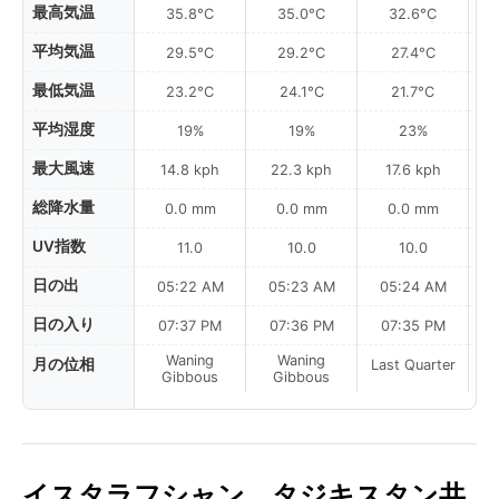
最高気温
35.8°C
35.0°C
32.6°C
平均気温
29.5°C
29.2°C
27.4°C
最低気温
23.2°C
24.1°C
21.7°C
平均湿度
19%
19%
23%
最大風速
14.8 kph
22.3 kph
17.6 kph
総降水量
0.0 mm
0.0 mm
0.0 mm
UV指数
11.0
10.0
10.0
日の出
05:22 AM
05:23 AM
05:24 AM
0
日の入り
07:37 PM
07:36 PM
07:35 PM
Waning
Waning
月の位相
Last Quarter
La
Gibbous
Gibbous
イスタラフシャン、タジキスタン共