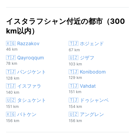
イスタラフシャン付近の都市（300
km以内）
🇰🇬 Razzakov
🇹🇯 ホジェンド
46 km
67 km
🇹🇯 Qayroqqum
🇺🇿 ジザフ
78 km
103 km
🇹🇯 パンジケント
🇹🇯 Konibodom
129 km
128 km
🇹🇯 イスファラ
🇹🇯 Vahdat
151 km
140 km
🇺🇿 タシュケント
🇹🇯 ドゥシャンベ
151 km
154 km
🇰🇬 バトケン
🇺🇿 アングレン
156 km
156 km