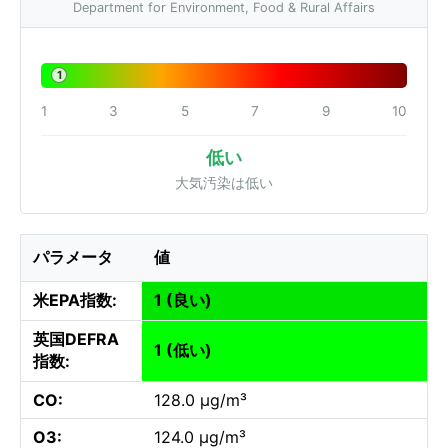
Department for Environment, Food & Rural Affairs
1
1
3
5
7
9
10
低い
大気汚染は低い
パラメータ
値
米EPA指数:
1 (良い)
英国DEFRA
1 (低い)
指数:
CO:
128.0 µg/m³
O3:
124.0 µg/m³