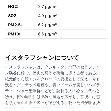
NO2:
2.7 µg/m³
SO2:
4.0 µg/m³
PM2.5:
6.2 µg/m³
PM10:
6.5 µg/m³
イスタラフシャンについて
イスタラフシャンは、タジキスタン北部のゼラフシャ
ン渓谷に佇む、歴史の息吹が街角に漂う古都である。
紀元前から続くシルクロードの要衝として栄え、今も
残るムグ・テッペ遺跡や、青いドームが美しいハズラ
ティ・シャー聖廟群などが、訪れる人の心を古代へと
誘う。街の周囲には肥沃な農地が広がり、背後には雪
を頂く天山山脈の峰々がそびえる。乾いた風が吹き抜
ける中、地元の市場ではスパイスの香りと人々の活気