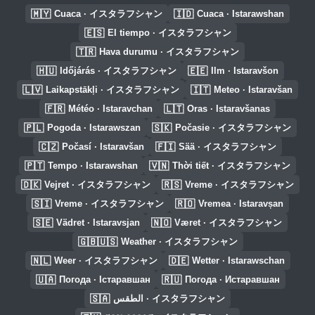
🇲🇾
🇮🇩
Cuaca · イスタラフシャン
Cuaca · Istarawshan
🇪🇸
El tiempo · イスタラフシャン
🇹🇷
Hava durumu · イスタラフシャン
🇭🇺
🇪🇪
Időjárás · イスタラフシャン
Ilm · Istaravšon
🇱🇻
🇮🇹
Laikapstākļi · イスタラフシャン
Meteo · Istaravšan
🇫🇷
🇱🇹
Météo · Istaravchan
Oras · Istaravšanas
🇵🇱
🇸🇰
Pogoda · Istarawszan
Počasie · イスタラフシャン
🇨🇿
🇫🇮
Počasí · Istaravšan
Sää · イスタラフシャン
🇵🇹
🇻🇳
Tempo · Istarawshan
Thời tiết · イスタラフシャン
🇩🇰
🇷🇸
Vejret · イスタラフシャン
Vreme · イスタラフシャン
🇸🇮
🇷🇴
Vreme · イスタラフシャン
Vremea · Istaravșan
🇸🇪
🇳🇴
Vädret · Istaravsjan
Været · イスタラフシャン
🇬🇧🇺🇸
Weather · イスタラフシャン
🇳🇱
🇩🇪
Weer · イスタラフシャン
Wetter · Istarawschan
🇺🇦
🇷🇺
Погода · Істаравшан
Погода · Истаравшан
🇸🇦
الطقس · イスタラフシャン