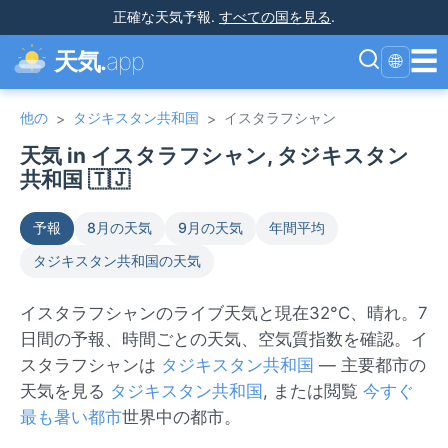
正確な天気予報
.
すべての国を見る
.
☰
天気.
app
🌐
他の
タジキスタン共和国
イスタラフシャン
>
>
天気 in イスタラフシャン, タジキスタン
共和国 🇹🇯
予報
8月の天気
9月の天気
年間平均
タジキスタン共和国の天気
イスタラフシャンのライブ天気と現在32°C、晴れ。7
日間の予報、時間ごとの天気、空気質指数を確認。イ
スタラフシャンは
タジキスタン共和国
— 主要都市の
天気を見る
タジキスタン共和国
, または閲覧
今すぐ
最も暑い都市
世界中の都市。