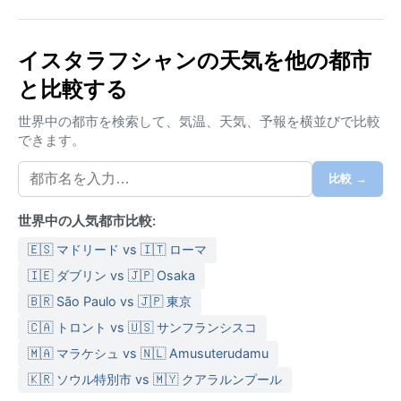
が満ちている。
気候はケッペンのBSk（冷たいステップ気候）に分類さ
イスタラフシャンの天気を他の都市
れ、夏は高温で乾燥し、冬は厳しい寒さに見舞われ
と比較する
る。夏季の平均気温は30℃を超える日が多く、湿度は
低いが強い日差しが降り注ぐ。一方、冬季は氷点下
世界中の都市を検索して、気温、天気、予報を横並びで比較
10℃以下になることも珍しくなく、特に夜間の冷え込
できます。
みは厳しい。年間を通じて降水量は少なく、主に冬か
ら春先にかけてわずかな雨や雪が降る程度。夏は薄手
比較 →
の綿素材、冬は厚手のダウンジャケットや防寒具が必
須で、紫外線対策も忘れずに。
世界中の人気都市比較:
最も快適な旅行時期は、春（4月～5月）と秋（9月～
🇪🇸 マドリード vs 🇮🇹 ローマ
10月）で、気温が穏やかで晴天が続く。特に春は周囲
🇮🇪 ダブリン vs 🇯🇵 Osaka
の草原が緑に染まり、花々が咲き乱れる。特筆すべき
🇧🇷 São Paulo vs 🇯🇵 東京
気象現象としては、冬の寒波による降雪や、春先の強
🇨🇦 トロント vs 🇺🇸 サンフランシスコ
風による砂塵が挙げられる。ただし、モンスーンの影
響はほとんどなく、年間を通じて乾燥した日が多いた
🇲🇦 マラケシュ vs 🇳🇱 Amusuterudamu
め、天候に左右されずに歴史探訪を楽しめる。古都の
🇰🇷 ソウル特別市 vs 🇲🇾 クアラルンプール
静けさと、天山山脈の雄大な景色は、旅人に深い印象