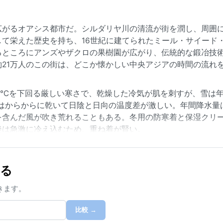
広がるオアシス都市だ。シルダリヤ川の清流が街を潤し、周囲
て栄えた歴史を持ち、16世紀に建てられたミール・サイード
るところにアンズやザクロの果樹園が広がり、伝統的な鍛冶技
21万人のこの街は、どこか懐かしい中央アジアの時間の流れ
10℃を下回る厳しい寒さで、乾燥した冷気が肌を刺すが、雪は
はからからに乾いて日陰と日向の温度差が激しい。年間降水量は
を含んだ風が吹き荒れることもある。冬用の防寒着と保湿クリ
後は急激に冷え込むため、重ね着が賢い。
月）だ。日中の気温は20℃前後で、果樹園の花や紅葉が街を彩
挙げられる。砂ぼこりを巻き上げるこの風は時に視界を奪い、
する
り、早朝の街路が白く輝くこともある。夏の猛暑は厳しいが、
ほとりで涼む人々の姿が見られる。
きます。
比較 →