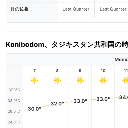
月の位相
Last Quarter
Last Quarter
Konibodom、タジキスタン共和国の
Monda
7
8
9
10
11
37.0°C
34.
33.0°
33.0°
33.0°C
32.0°
30.0°
28.0°C
24.0°C