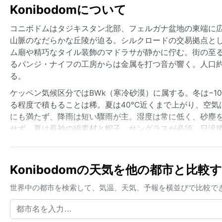
Konibodomについて
コニボドムはタジキスタン北部、フェルガナ盆地の東端に
山脈のなだらかな丘陵が迫る。シルクロードの交易拠点とし
ム廟や精巧なタイル装飾のマドラサが静かに佇む。街の至
るパンジ・ナイフの工房からは金属を打つ音が響く。人口約
る。
ケッペン気候区分ではBWk（寒冷砂漠）に属する。冬は−
る程度で積もることは稀。夏は40℃近くまで上がり、空気
にも満たず、降雨は短い驟雨が主。湿度は常に低く、砂塵
せず、夏は長袖の綿素材と帽子、サングラスが必須。日没
最も過ごしやすいのは春（4月から5月）と秋（9月から10
べき気象現象としては、春先に発生する強風「ベント」が
Konibodomの天気を他の都市と比較
は慌てて家の中に駆け込む。冬には放射冷却で濃い霜が降
に日陰では案外凌ぎやすく、夕暮れ時にはシルダリヤ川の
世界中の都市を検索して、気温、天気、予報を横並びで比較で