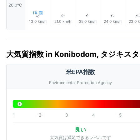
20.0°C
1% 雨
↑
↑
↑
↑
13.0 km/h
21.0 km/h
25.0 km/h
24.0 km/h
23.0 
大気質指数 in Konibodom, タジキスタン
米EPA指数
Environmental Protection Agency
1
1
2
3
4
5
良い
大気質は満足できるレベルです