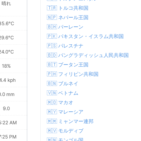
晴れ
晴れ
🇹🇷 トルコ共和国
🇳🇵 ネパール王国
35.6°C
36.7°C
🇧🇭 バーレーン
🇵🇰 パキスタン・イスラム共和国
29.6°C
29.8°C
🇵🇸 パレスチナ
24.0°C
22.9°C
🇧🇩 バングラディッシュ人民共和国
🇧🇹 ブータン王国
18%
19%
🇵🇭 フィリピン共和国
4.4 kph
13.3 kph
🇧🇳 ブルネイ
🇻🇳 ベトナム
0.0 mm
0.0 mm
🇲🇴 マカオ
9.0
9.0
🇲🇾 マレーシア
🇲🇲 ミャンマー連邦
5:22 AM
05:23 AM
🇲🇻 モルディブ
7:25 PM
07:23 PM
🇲🇳 モンゴル国