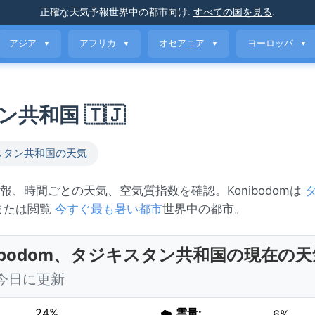
正確な天気予報
世界中の都市向け
.
すべての国を見る
.
アジア
アフリカ
オセアニア
ヨーロッパ
▼
▼
▼
▼
タン共和国 🇹🇯
スタン共和国の天気
の予報、時間ごとの天気、空気質指数を確認。Konibodomは
 または閲覧
今すぐ最も暑い都市
世界中の都市。
nibodom、タジキスタン共和国の現在の天
0 今日に更新
24%
☁️
雲量:
6%