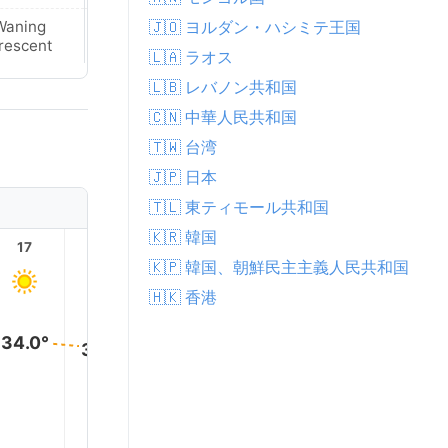
🇯🇴 ヨルダン・ハシミテ王国
Waning
Waning
rescent
Crescent
🇱🇦 ラオス
🇱🇧 レバノン共和国
🇨🇳 中華人民共和国
🇹🇼 台湾
🇯🇵 日本
🇹🇱 東ティモール共和国
🇰🇷 韓国
17
18
19
20
21
22
🇰🇵 韓国、朝鮮民主主義人民共和国
🇭🇰 香港
34.0°
33.0°
32.0°
30.0°
29.0°
28.0°