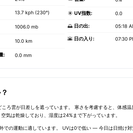
13.7 kph (230°)
☀️
UV指数:
0.0
🌅
日の出:
05:18 
1006.0 mb
🌇
日の入り:
07:30 
10.0 km
量:
0.0 mm
か？
ころどころ雲が日差しを遮っています。 寒さを考慮すると、体感温度
す。 空気は乾燥しており、湿度は24%まで下がっています。
— 屋外での運動に適しています。 UVは0で低い — 今日は日焼け