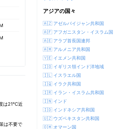
アジアの国々
🇦🇿 アゼルバイジャン共和国
AM
🇦🇫 アフガニスタン・イスラム国
PM
🇦🇪 アラブ首長国連邦
🇦🇲 アルメニア共和国
🇾🇪 イエメン共和国
🇮🇴 イギリス領インド洋地域
🇮🇱 イスラエル国
🇮🇶 イラク共和国
🇮🇷 イラン・イスラム共和国
🇮🇳 インド
は21°C近
🇮🇩 インドネシア共和国
🇺🇿 ウズベキスタン共和国
対策は不要で
🇴🇲 オマーン国