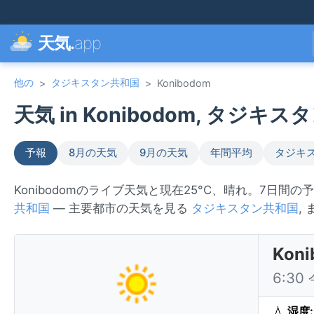
天気.
app
他の
タジキスタン共和国
>
>
Konibodom
天気 in Konibodom, タジキス
予報
8月の天気
9月の天気
年間平均
タジキ
Konibodomのライブ天気と現在25°C、晴れ。7日間
共和国
— 主要都市の天気を見る
タジキスタン共和国
,
Ko
6:3
💧
湿度: