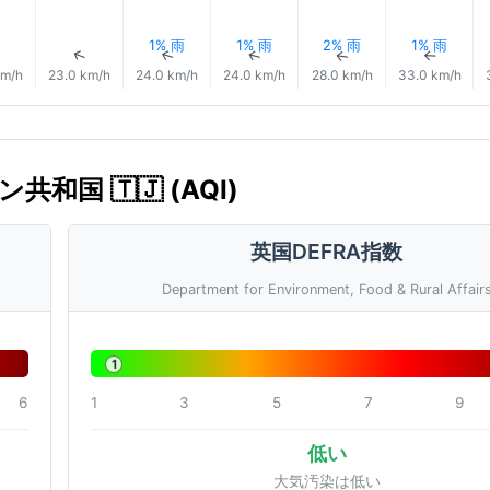
1% 雨
1% 雨
2% 雨
1% 雨
↑
↑
↑
↑
↑
↑
km/h
23.0 km/h
24.0 km/h
24.0 km/h
28.0 km/h
33.0 km/h
共和国 🇹🇯 (AQI)
英国DEFRA指数
Department for Environment, Food & Rural Affair
1
6
1
3
5
7
9
低い
大気汚染は低い