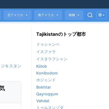
🌐
北アメリカ
南アメリカ
南極
▾
▼
▼
▼
Tajikistanのトップ都市
ドゥシャンベ
イスファラ
イスタラフシャン
タジキスタン
Kŭlob
Konibodom
ホジェンド
気
Bokhtar
Qayroqqum
Vahdat
トゥルスンゾダ