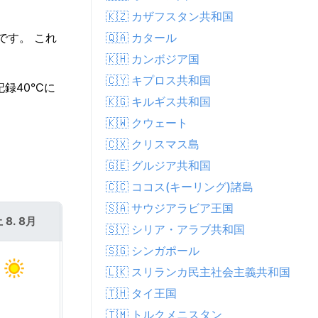
🇰🇿 カザフスタン共和国
🇶🇦 カタール
です。 これ
🇰🇭 カンボジア国
🇨🇾 キプロス共和国
録40°Cに
🇰🇬 キルギス共和国
🇰🇼 クウェート
🇨🇽 クリスマス島
🇬🇪 グルジア共和国
🇨🇨 ココス(キーリング)諸島
🇸🇦 サウジアラビア王国
 8. 8月
日 9. 8月
🇸🇾 シリア・アラブ共和国
🇸🇬 シンガポール
🇱🇰 スリランカ民主社会主義共和国
🇹🇭 タイ王国
🇹🇲 トルクメニスタン