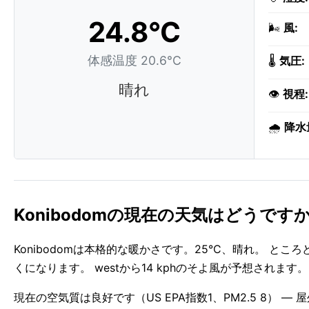
24.8°C
🌬️
風:
体感温度 20.6°C
🌡️
気圧:
晴れ
👁️
視程:
🌧️
降水
Konibodomの現在の天気はどうです
Konibodomは本格的な暖かさです。25°C、晴れ。 と
くになります。 westから14 kphのそよ風が予想されま
現在の空気質は良好です（US EPA指数1、PM2.5 8） 