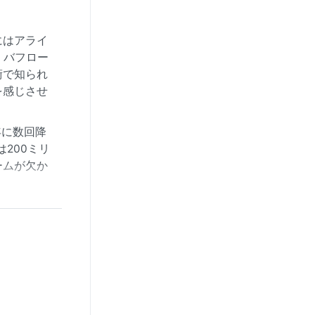
にはアライ
・バフロー
術で知られ
を感じさせ
年に数回降
200ミリ
ームが欠か
る。特筆す
地元の人々
低湿度ゆえ