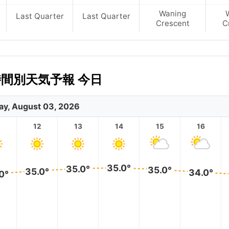
Waning
Last Quarter
Last Quarter
Crescent
C
時間別天気予報 今日
y, August 03, 2026
12
13
14
15
16
35.0°
35.0°
35.0°
35.0°
34.0°
0°