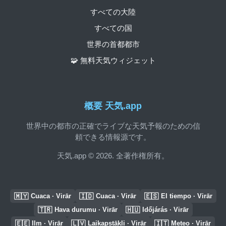
すべての大陸
すべての国
世界の首都都市
🧩 無料天気ウィジェット
概要 天気.app
世界中の都市の正確でライブな天気予報のための信
頼できる情報源です。
天気.app © 2026. 全著作権所有。
🇲🇾
🇮🇩
🇪🇸
Cuaca · Virār
Cuaca · Virār
El tiempo · Virār
🇹🇷
🇭🇺
Hava durumu · Virār
Időjárás · Virār
🇪🇪
🇱🇻
🇮🇹
Ilm · Virār
Laikapstākļi · Virār
Meteo · Virār