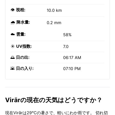
👁️
視程:
10.0 km
🌧️
降水量:
0.2 mm
☁️
雲量:
58%
☀️
UV指数:
7.0
🌅
日の出:
06:17 AM
🌇
日の入り:
07:10 PM
Virārの現在の天気はどうですか？
現在Virārは29°Cの暑さで、軽いにわか雨です。 切れ切