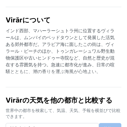
Virārについて
インド西部、マハーラーシュトラ州に位置するヴィラ
ールは、ムンバイのベッドタウンとして発展した活気
ある郊外都市だ。アラビア海に面したこの街は、ヴィ
ラール・ビーチのほか、トゥンガレーシュワル野生動
物保護区や古いヒンドゥー寺院など、自然と歴史が混
在する雰囲気を持つ。急速に都市化が進み、日常の喧
騒とともに、潮の香りを運ぶ海風が心地よい。
気候はケッペンのAw（熱帯サバナ気候）に分類され
る。夏季（3月〜5月）は高温多湿で、日中の気温は35
度を超え、海岸付近では蒸し暑さが際立つ。モンスー
Virārの天気を他の都市と比較する
ン期（6月〜9月）には激しい降雨が集中し、湿度は非
常に高くなる。時には洪水が発生し、交通に影響が出
世界中の都市を検索して、気温、天気、予報を横並びで比較
ることもある。冬季（12月〜2月）は乾燥して過ごしや
できます。
すく、昼間は暖かいが夜は涼しい。訪れる際は、通年