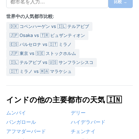
にわたって軽い綿素材の服が基本。雨季には折りたた
比較 →
み傘や防水シューズが必須で、冬は薄手の上着がある
世界中の人気都市比較:
と安心だ。
🇩🇰 コペンハーゲン vs 🇮🇱 テルアビブ
ベストシーズンは11月から2月の冬期。晴天が続き、湿
度も低く快適に過ごせる。一方、モンスーン期は降水
🇯🇵 Osaka vs 🇹🇷 ビュザンティオン
量が多いものの、緑の鮮やかさが魅力だがアウトドア
🇪🇸 バルセロナ vs 🇮🇹 ミラノ
には不向きだ。特筆すべき気象現象としては、モンス
🇯🇵 東京 vs 🇸🇪 ストックホルム
ーン前後の熱帯低気圧が挙げられる。アラビア海で発
🇮🇱 テルアビブ vs 🇺🇸 サンフランシスコ
生したサイクロンが接近し、強風と高潮をもたらすこ
🇮🇹 ミラノ vs 🇲🇦 マラケシュ
とがある。ただし、観測史上まれで、ほとんどの年は
穏やかな気候が続く。
インドの他の主要都市の天気 🇮🇳
ムンバイ
デリー
バンガロール
ハイデラバード
アフマダーバード
チェンナイ