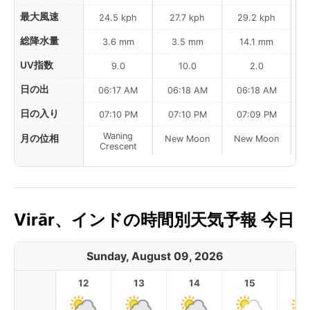
最大風速
24.5 kph
27.7 kph
29.2 kph
総降水量
3.6 mm
3.5 mm
14.1 mm
UV指数
9.0
10.0
2.0
日の出
06:17 AM
06:18 AM
06:18 AM
日の入り
07:10 PM
07:10 PM
07:09 PM
Waning
月の位相
New Moon
New Moon
N
Crescent
Virār、インドの時間別天気予報 今日
Sunday, August 09, 2026
12
13
14
15
1