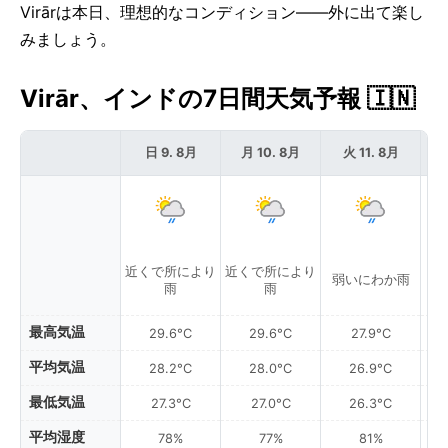
Virārは本日、理想的なコンディション——外に出て楽し
みましょう。
Virār、インドの7日間天気予報 🇮🇳
日 9. 8月
月 10. 8月
火 11. 8月
近くで所により
近くで所により
弱いにわか雨
弱
雨
雨
最高気温
29.6°C
29.6°C
27.9°C
平均気温
28.2°C
28.0°C
26.9°C
最低気温
27.3°C
27.0°C
26.3°C
平均湿度
78%
77%
81%