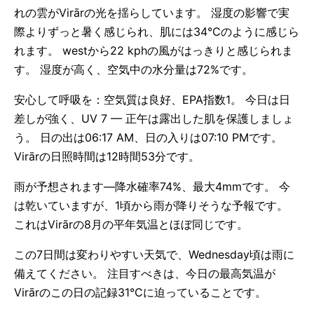
れの雲がVirārの光を揺らしています。 湿度の影響で実
際よりずっと暑く感じられ、肌には34°Cのように感じら
れます。 westから22 kphの風がはっきりと感じられま
す。 湿度が高く、空気中の水分量は72%です。
安心して呼吸を：空気質は良好、EPA指数1。 今日は日
差しが強く、UV 7 — 正午は露出した肌を保護しましょ
う。 日の出は06:17 AM、日の入りは07:10 PMです。
Virārの日照時間は12時間53分です。
雨が予想されます—降水確率74%、最大4mmです。 今
は乾いていますが、1頃から雨が降りそうな予報です。
これはVirārの8月の平年気温とほぼ同じです。
この7日間は変わりやすい天気で、Wednesday頃は雨に
備えてください。 注目すべきは、今日の最高気温が
Virārのこの日の記録31°Cに迫っていることです。