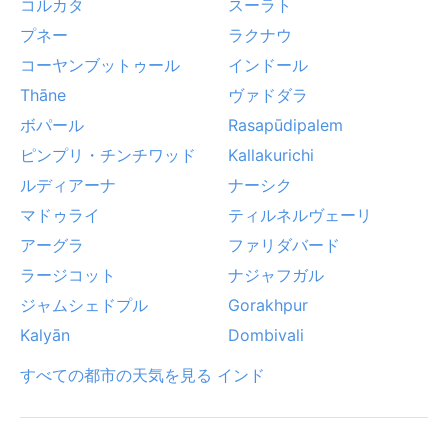
コルカタ
スーラト
プネー
ラクナウ
コーヤンブットゥール
インドール
Thāne
ヴァドダラ
ボパール
Rasapūdipalem
ピンプリ・チンチワッド
Kallakurichi
ルディアーナ
ナーシク
マドゥライ
ティルネルヴェーリ
アーグラ
ファリダバード
ラージコット
ナジャフガル
ジャムシェドプル
Gorakhpur
Kalyān
Dombivali
すべての都市の天気を見る インド