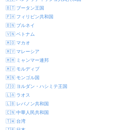
🇧🇹 ブータン王国
🇵🇭 フィリピン共和国
🇧🇳 ブルネイ
🇻🇳 ベトナム
🇲🇴 マカオ
🇲🇾 マレーシア
🇲🇲 ミャンマー連邦
🇲🇻 モルディブ
🇲🇳 モンゴル国
🇯🇴 ヨルダン・ハシミテ王国
🇱🇦 ラオス
🇱🇧 レバノン共和国
🇨🇳 中華人民共和国
🇹🇼 台湾
🇯🇵 日本