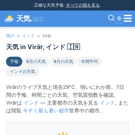
正確な天気予報
.
すべての国を見る
.
☰
天気.
app
🌐
他の
インド
>
>
Virār
天気 in Virār, インド 🇮🇳
予報
8月の天気
9月の天気
年間平均
インドの天気
Virārのライブ天気と現在29°C、弱いにわか雨。7日
間の予報、時間ごとの天気、空気質指数を確認。
Virārは
インド
— 主要都市の天気を見る
インド
, また
は閲覧
今すぐ最も暑い都市
世界中の都市。