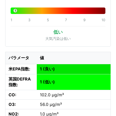
1
1
3
5
7
9
10
低い
大気汚染は低い
パラメータ
値
米EPA指数:
1 (良い)
英国DEFRA
1 (低い)
指数:
CO:
102.0 µg/m³
O3:
56.0 µg/m³
NO2:
1.0 µg/m³