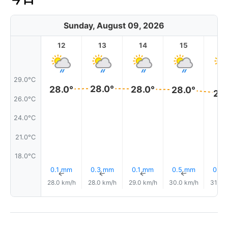
Sunday, August 09, 2026
12
13
14
15
1
29.0°C
28.0°
28.0°
28.0°
28.0°
27.
26.0°C
24.0°C
21.0°C
18.0°C
0.1 mm
0.3 mm
0.1 mm
0.5 mm
0.2
↑
↑
↑
↑
28.0 km/h
28.0 km/h
29.0 km/h
30.0 km/h
31.0 