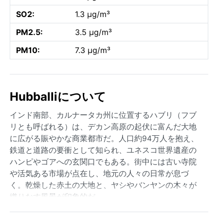
SO2:
1.3 µg/m³
PM2.5:
3.5 µg/m³
PM10:
7.3 µg/m³
Hubballiについて
インド南部、カルナータカ州に位置するハブリ（フブ
リとも呼ばれる）は、デカン高原の起伏に富んだ大地
に広がる賑やかな商業都市だ。人口約94万人を抱え、
鉄道と道路の要衝として知られ、ユネスコ世界遺産の
ハンピやゴアへの玄関口でもある。街中には古い寺院
や活気ある市場が点在し、地元の人々の日常が息づ
く。乾燥した赤土の大地と、ヤシやバンヤンの木々が
織りなす風景が印象的だ。
ケッペンの気候区分ではAw（熱帯サバナ気候）に属