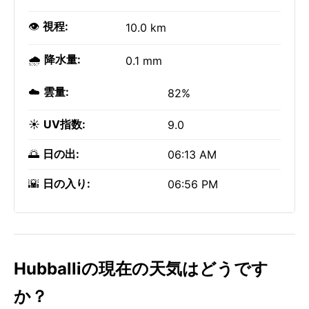
👁️
視程:
10.0 km
🌧️
降水量:
0.1 mm
☁️
雲量:
82%
☀️
UV指数:
9.0
🌅
日の出:
06:13 AM
🌇
日の入り:
06:56 PM
Hubballiの現在の天気はどうです
か？