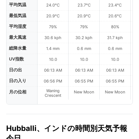
平均気温
24.0°C
23.7°C
23.4°C
最低気温
20.9°C
20.9°C
20.6°C
平均湿度
79%
79%
80%
最大風速
30.6 kph
30.2 kph
31.7 kph
総降水量
1.4 mm
0.6 mm
0.6 mm
UV指数
10.0
10.0
10.0
日の出
06:13 AM
06:13 AM
06:13 AM
日の入り
06:56 PM
06:55 PM
06:55 PM
Waning
月の位相
New Moon
New Moon
N
Crescent
Hubballi、インドの時間別天気予報
今日