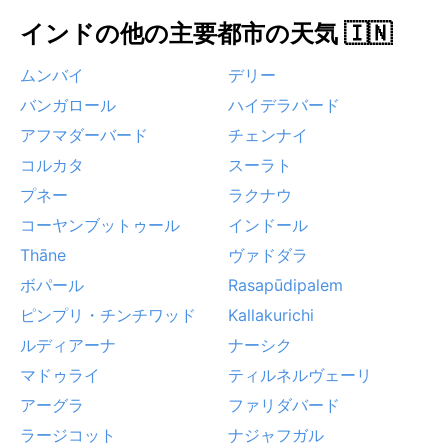
インドの他の主要都市の天気 🇮🇳
ムンバイ
デリー
バンガロール
ハイデラバード
アフマダーバード
チェンナイ
コルカタ
スーラト
プネー
ラクナウ
コーヤンブットゥール
インドール
Thāne
ヴァドダラ
ボパール
Rasapūdipalem
ピンプリ・チンチワッド
Kallakurichi
ルディアーナ
ナーシク
マドゥライ
ティルネルヴェーリ
アーグラ
ファリダバード
ラージコット
ナジャフガル