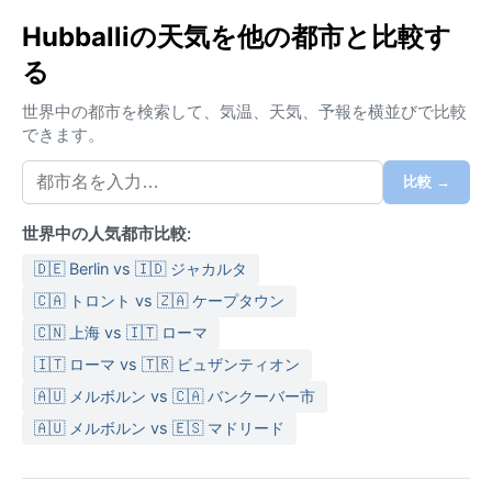
し、明確な乾季と雨季がある。夏（3月～5月）は最高
Hubballiの天気を他の都市と比較す
気温が40℃近くまで上がり、強い日差しと低湿度が特
る
徴。冬（12月～2月）は昼間は穏やかで夜は冷え込み、
最低気温は15℃前後まで下がる。雨季は6月から9月
世界中の都市を検索して、気温、天気、予報を横並びで比較
で、南西モンスーンが大量の雨をもたらす。湿度は年
できます。
間を通して高めだが、特に雨季にはうっとうしさが増
す。服装は、夏なら通気性の良い綿素材、冬は軽い長
比較 →
袖が一枚あると安心。雨季には折りたたみ傘が必須
だ。
世界中の人気都市比較:
天候面でのベストシーズンは、雨季が明けた10月から2
🇩🇪 Berlin vs 🇮🇩 ジャカルタ
月。空は澄み、気温も過ごしやすく、観光に最適。特
🇨🇦 トロント vs 🇿🇦 ケープタウン
筆すべき気象現象としては、モンスーンの影響で雨季
🇨🇳 上海 vs 🇮🇹 ローマ
に集中豪雨や雷雨が頻発することだ。ただし、サイク
🇮🇹 ローマ vs 🇹🇷 ビュザンティオン
ロンや猛烈な嵐は稀で、穏やかな気候が一年を通して
続く。乾季の終わりには、地域によっては一時的な熱
🇦🇺 メルボルン vs 🇨🇦 バンクーバー市
波が発生することもあるが、全体としては安定した気
🇦🇺 メルボルン vs 🇪🇸 マドリード
候が旅行者を迎えてくれる。