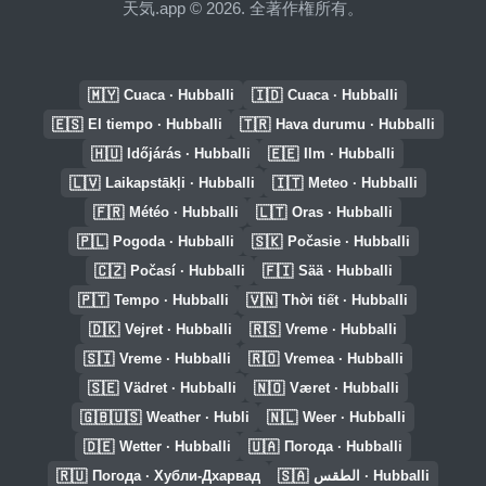
天気.app © 2026. 全著作権所有。
🇲🇾
🇮🇩
Cuaca · Hubballi
Cuaca · Hubballi
🇪🇸
🇹🇷
El tiempo · Hubballi
Hava durumu · Hubballi
🇭🇺
🇪🇪
Időjárás · Hubballi
Ilm · Hubballi
🇱🇻
🇮🇹
Laikapstākļi · Hubballi
Meteo · Hubballi
🇫🇷
🇱🇹
Météo · Hubballi
Oras · Hubballi
🇵🇱
🇸🇰
Pogoda · Hubballi
Počasie · Hubballi
🇨🇿
🇫🇮
Počasí · Hubballi
Sää · Hubballi
🇵🇹
🇻🇳
Tempo · Hubballi
Thời tiết · Hubballi
🇩🇰
🇷🇸
Vejret · Hubballi
Vreme · Hubballi
🇸🇮
🇷🇴
Vreme · Hubballi
Vremea · Hubballi
🇸🇪
🇳🇴
Vädret · Hubballi
Været · Hubballi
🇬🇧🇺🇸
🇳🇱
Weather · Hubli
Weer · Hubballi
🇩🇪
🇺🇦
Wetter · Hubballi
Погода · Hubballi
🇷🇺
🇸🇦
Погода · Хубли-Дхарвад
الطقس · Hubballi