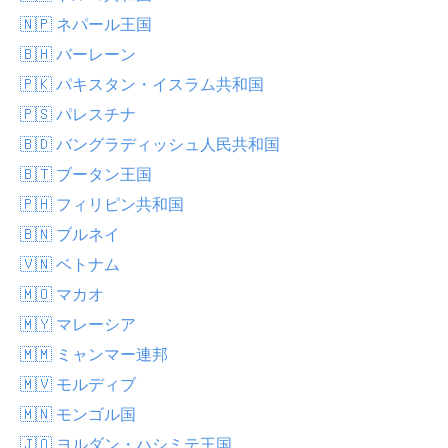
🇳🇵 ネパール王国
🇧🇭 バーレーン
🇵🇰 パキスタン・イスラム共和国
🇵🇸 パレスチナ
🇧🇩 バングラディッシュ人民共和国
🇧🇹 ブータン王国
🇵🇭 フィリピン共和国
🇧🇳 ブルネイ
🇻🇳 ベトナム
🇲🇴 マカオ
🇲🇾 マレーシア
🇲🇲 ミャンマー連邦
🇲🇻 モルディブ
🇲🇳 モンゴル国
🇯🇴 ヨルダン・ハシミテ王国