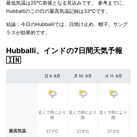
最低気温は20°C前後となる見込みです。 参考までに、
Hubballiのこの日の最高気温記録は33°Cです。
結論：今日のHubballiでは、日焼け止め、帽子、サング
ラスが効果的です。
Hubballi、インドの7日間天気予報
🇮🇳
日 9. 8月
月 10. 8月
火 11. 8月
近くで所により
近くで所により
近くで所により
近
雨
雨
雨
最高気温
27.7°C
27.9°C
27.5°C