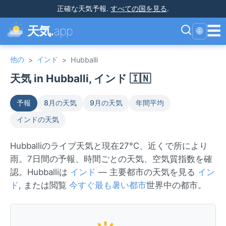
正確な天気予報
.
すべての国を見る
.
☰
天気.
app
🌐
他の
インド
>
>
Hubballi
天気 in Hubballi, インド 🇮🇳
予報
8月の天気
9月の天気
年間平均
インドの天気
Hubballiのライブ天気と現在27°C、近くで所により
雨。7日間の予報、時間ごとの天気、空気質指数を確
認。Hubballiは
インド
— 主要都市の天気を見る
イン
ド
, または閲覧
今すぐ最も暑い都市
世界中の都市。