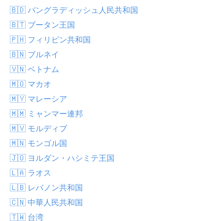
🇧🇩 バングラディッシュ人民共和国
🇧🇹 ブータン王国
🇵🇭 フィリピン共和国
🇧🇳 ブルネイ
🇻🇳 ベトナム
🇲🇴 マカオ
🇲🇾 マレーシア
🇲🇲 ミャンマー連邦
🇲🇻 モルディブ
🇲🇳 モンゴル国
🇯🇴 ヨルダン・ハシミテ王国
🇱🇦 ラオス
🇱🇧 レバノン共和国
🇨🇳 中華人民共和国
🇹🇼 台湾