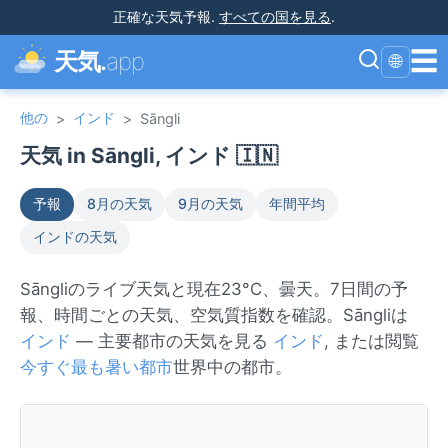
正確な天気予報
.
すべての国を見る
.
☰
天気.
app
🌐
他の
インド
>
>
Sāngli
天気 in Sāngli, インド 🇮🇳
予報
8月の天気
9月の天気
年間平均
インドの天気
Sāngliのライブ天気と現在23°C、曇天。7日間の予
報、時間ごとの天気、空気質指数を確認。Sāngliは
インド
— 主要都市の天気を見る
インド
, または閲覧
今すぐ最も暑い都市
世界中の都市。