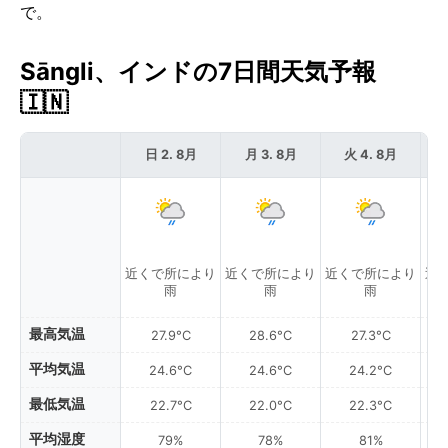
で。
Sāngli、インドの7日間天気予報
🇮🇳
日 2. 8月
月 3. 8月
火 4. 8月
近くで所により
近くで所により
近くで所により
近
雨
雨
雨
最高気温
27.9°C
28.6°C
27.3°C
平均気温
24.6°C
24.6°C
24.2°C
最低気温
22.7°C
22.0°C
22.3°C
平均湿度
79%
78%
81%