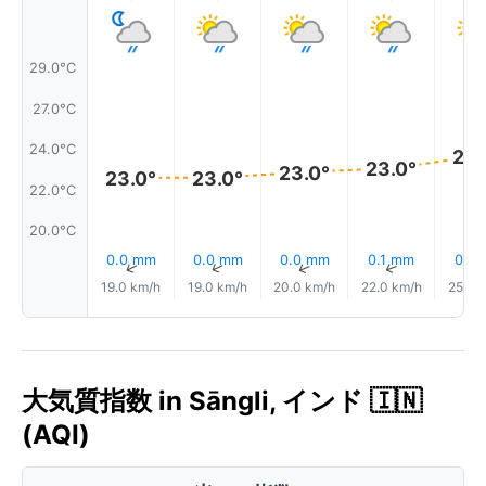
29.0°C
27.0°C
24.0°C
24.
23.0°
23.0°
23.0°
23.0°
22.0°C
20.0°C
0.0 mm
0.0 mm
0.0 mm
0.1 mm
0.1 
↑
↑
↑
↑
19.0 km/h
19.0 km/h
20.0 km/h
22.0 km/h
25.0 
大気質指数 in Sāngli, インド 🇮🇳
(AQI)