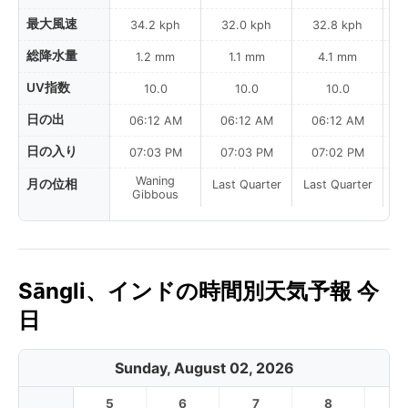
最大風速
34.2 kph
32.0 kph
32.8 kph
総降水量
1.2 mm
1.1 mm
4.1 mm
UV指数
10.0
10.0
10.0
日の出
06:12 AM
06:12 AM
06:12 AM
日の入り
07:03 PM
07:03 PM
07:02 PM
Waning
月の位相
Last Quarter
Last Quarter
La
Gibbous
Sāngli、インドの時間別天気予報 今
日
Sunday, August 02, 2026
5
6
7
8
9