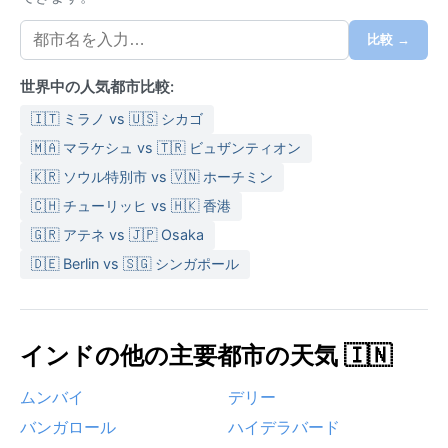
20度前後の過ごしやすい陽気、夜はぐっと冷え込む。
モンスーン期（6月～9月）には雨が降るが、半乾燥気
比較 →
候のため降水量は限られ、年間800ミリ程度。この時
世界中の人気都市比較:
期は湿度が上がり、時折激しい雷雨が発生する。服装
は夏なら通気性の良い綿素材、冬は軽い上着があると
🇮🇹 ミラノ vs 🇺🇸 シカゴ
快適だ。帽子や日焼け止めは通年必須と言える。
🇲🇦 マラケシュ vs 🇹🇷 ビュザンティオン
旅に最適なのは、暑さが和らぎ晴天が続く10月から3月
🇰🇷 ソウル特別市 vs 🇻🇳 ホーチミン
の冬から春先にかけて。この時期は湿度も低く、観光
🇨🇭 チューリッヒ vs 🇭🇰 香港
や川辺の散策に理想的だ。特筆すべき気象現象として
🇬🇷 アテネ vs 🇯🇵 Osaka
は、モンスーン前後の乾燥した砂塵を伴う突風がある
🇩🇪 Berlin vs 🇸🇬 シンガポール
が、サイクロンや濃霧はほとんど見られない。年間を
通じて日照時間が長く、晴れた空の下でかの有名なク
リシュナ川の夕景を望むのは、この街ならではの静か
な贅沢である。
インドの他の主要都市の天気 🇮🇳
ムンバイ
デリー
バンガロール
ハイデラバード