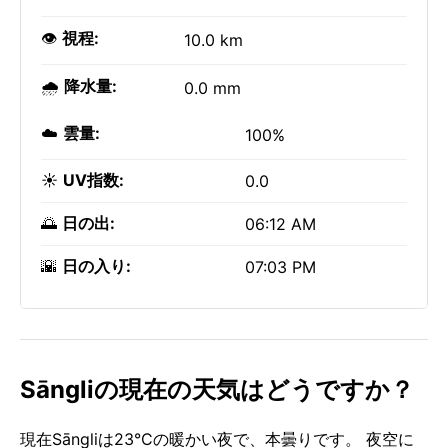
👁️
視程:
10.0 km
🌧️
降水量:
0.0 mm
☁️
雲量:
100%
☀️
UV指数:
0.0
🌅
日の出:
06:12 AM
🌇
日の入り:
07:03 PM
Sāngliの現在の天気はどうですか？
現在Sāngliは23°Cの暖かい夜で、本曇りです。 夜空に