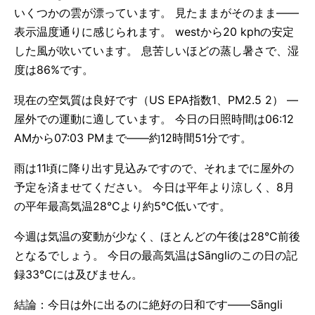
いくつかの雲が漂っています。 見たままがそのまま——
表示温度通りに感じられます。 westから20 kphの安定
した風が吹いています。 息苦しいほどの蒸し暑さで、湿
度は86%です。
現在の空気質は良好です（US EPA指数1、PM2.5 2） —
屋外での運動に適しています。 今日の日照時間は06:12
AMから07:03 PMまで——約12時間51分です。
雨は11頃に降り出す見込みですので、それまでに屋外の
予定を済ませてください。 今日は平年より涼しく、8月
の平年最高気温28°Cより約5°C低いです。
今週は気温の変動が少なく、ほとんどの午後は28°C前後
となるでしょう。 今日の最高気温はSāngliのこの日の記
録33°Cには及びません。
結論：今日は外に出るのに絶好の日和です——Sāngli