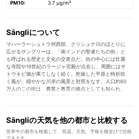
PM10:
3.7 µg/m³
Sāngliについて
マハーラーシュトラ州西部、クリシュナ川のほとりに
広がるサングリーは、「南インドの聖者たちの街」と
も呼ばれる歴史と文化の交差点だ。街の中心には壮麗
な寺院や19世紀のラージャ宮殿が点在し、周囲にはサ
トウキビ畑が果てしなく続く。乾燥した平原と時折吹
く風が、穏やかな川岸の風景と対照をなす。人口約60
万人のこの街は、農業と教育の拠点としても知られ、
活気ある市場と伝統的な祭りが訪れる人の心をつか
む。
気候はケッペンの区分でBSh（温暖乾燥／半乾燥）に
Sāngliの天気を他の都市と比較する
属する。夏は3月から6月まで続き、日中の気温は40度
を超えることも珍しくない。湿度は低めだが、強い日
世界中の都市を検索して、気温、天気、予報を横並びで比較
差しが肌を刺す。冬は11月から2月にかけてで、昼間は
できます。