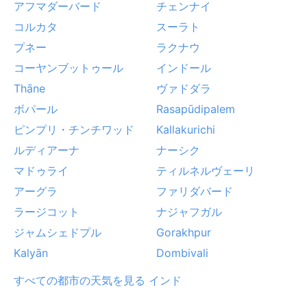
アフマダーバード
チェンナイ
コルカタ
スーラト
プネー
ラクナウ
コーヤンブットゥール
インドール
Thāne
ヴァドダラ
ボパール
Rasapūdipalem
ピンプリ・チンチワッド
Kallakurichi
ルディアーナ
ナーシク
マドゥライ
ティルネルヴェーリ
アーグラ
ファリダバード
ラージコット
ナジャフガル
ジャムシェドプル
Gorakhpur
Kalyān
Dombivali
すべての都市の天気を見る インド