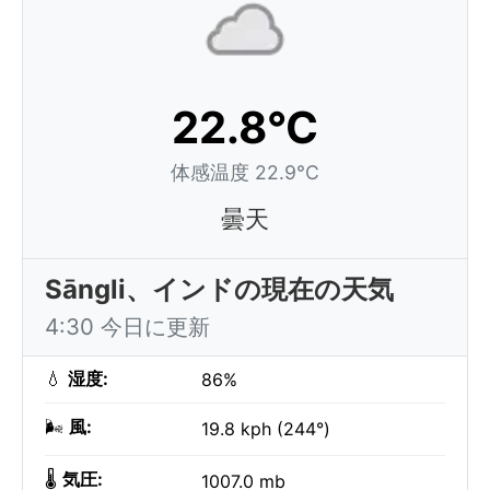
22.8°C
体感温度 22.9°C
曇天
Sāngli、インドの現在の天気
4:30 今日に更新
💧
湿度:
86%
🌬️
風:
19.8 kph (244°)
🌡️
気圧:
1007.0 mb